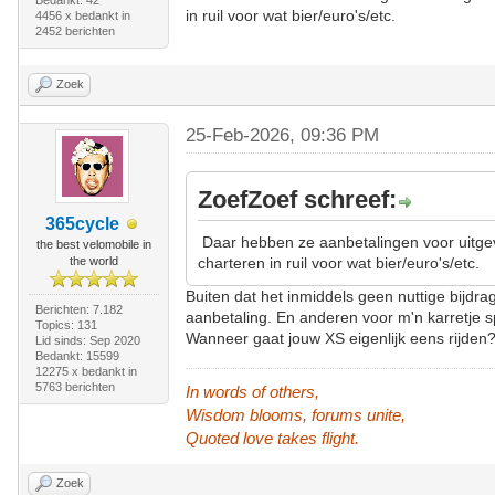
Bedankt: 42
in ruil voor wat bier/euro's/etc.
4456 x bedankt in
2452 berichten
Zoek
25-Feb-2026, 09:36 PM
ZoefZoef schreef:
365cycle
Daar hebben ze aanbetalingen voor uitge
the best velomobile in
the world
charteren in ruil voor wat bier/euro's/etc.
Buiten dat het inmiddels geen nuttige bijdrag
Berichten: 7.182
aanbetaling. En anderen voor m'n karretje 
Topics: 131
Wanneer gaat jouw XS eigenlijk eens rijden?
Lid sinds: Sep 2020
Bedankt: 15599
12275 x bedankt in
5763 berichten
In words of others,
Wisdom blooms, forums unite,
Quoted love takes flight.
Zoek