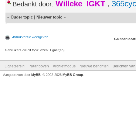
Willeke_IGKT
,
365cyc
Bedankt door:
«
Ouder topic
|
Nieuwer topic
»
Afdrukversie weergeven
Ga naar locat
Gebruikers die dit topic lezen: 1 gast(en)
Ligfietsers.nl
Naar boven
Archiefmodus
Nieuwe berichten
Berichten va
Aangedreven door
MyBB
, © 2002-2026
MyBB Group
.