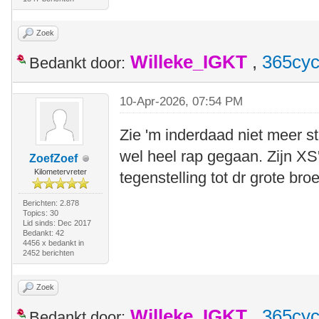
Zoek
Willeke_IGKT
,
365cyc
Bedankt door:
10-Apr-2026, 07:54 PM
Zie 'm inderdaad niet meer sta
wel heel rap gegaan. Zijn XS
ZoefZoef
Kilometervreter
tegenstelling tot dr grote bro
Berichten: 2.878
Topics: 30
Lid sinds: Dec 2017
Bedankt: 42
4456 x bedankt in
2452 berichten
Zoek
Willeke_IGKT
,
365cyc
Bedankt door: