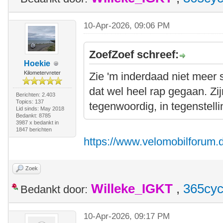
10-Apr-2026, 09:06 PM
ZoefZoef schreef:
Hoekie
Kilometervreter
Zie 'm inderdaad niet meer st
dat wel heel rap gegaan. Zi
Berichten: 2.403
Topics: 137
tegenwoordig, in tegenstelli
Lid sinds: May 2018
Bedankt: 8785
3987 x bedankt in
1847 berichten
https://www.velomobilforum.d
Zoek
Willeke_IGKT
,
365cyc
Bedankt door:
10-Apr-2026, 09:17 PM