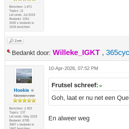
Berichten: 1.871
Topics: 11
Lid sinds: Jul 2019
Bedankt: 1051
3435 x bedankt in
1534 berichten
Zoek
Willeke_IGKT
,
365cyc
Bedankt door:
10-Apr-2026, 07:52 PM
Frutsel schreef:
Hoekie
Kilometervreter
Goh, laat er nu net een Que
Berichten: 2.403
Topics: 137
Lid sinds: May 2018
En alweer weg
Bedankt: 8785
3987 x bedankt in
1847 berichten