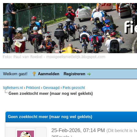
Welkom gast!
Aanmelden
Registreren
ligfietsers.nl
›
Prikbord
›
Gevraagd
›
Fiets gezocht
Geen zoektocht meer (maar nog wel geklets)
elde waardering is 0
Geen zoektocht meer (maar nog wel geklets)
25-Feb-2026, 07:14 PM
(Dit bericht is