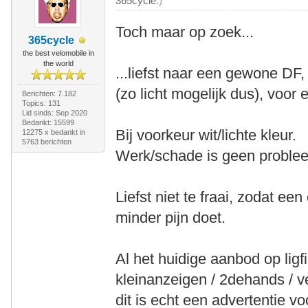
365cycle
.)
Toch maar op zoek...
365cycle
the best velomobile in
the world
...liefst naar een gewone D
(zo licht mogelijk dus), voor e
Berichten: 7.182
Topics: 131
Lid sinds: Sep 2020
Bedankt: 15599
Bij voorkeur wit/lichte kleur.
12275 x bedankt in
5763 berichten
Werk/schade is geen proble
Liefst niet te fraai, zodat e
minder pijn doet.
Al het huidige aanbod op ligfi
kleinanzeigen / 2dehands / v
dit is echt een advertentie 