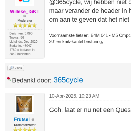
@365cycle, wij hebben niet 
maar verander de header in he
Willeke_IGKT
om aan te geven dat het niet
Moderator
Berichten: 3.090
Voornaamste fietsen: B4M 041 - M5 Cmpct -
Topics: 86
20" en knik-kantel besturing,
Lid sinds: Dec 2020
Bedankt: 46047
4760 x bedankt in
2042 berichten
Zoek
365cycle
Bedankt door:
10-Apr-2026, 10:23 AM
Goh, laat er nu net een Quest
Frutsel
Kilometervreter