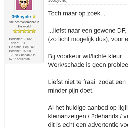
365cycle
.)
Toch maar op zoek...
365cycle
the best velomobile in
the world
...liefst naar een gewone D
(zo licht mogelijk dus), voor e
Berichten: 7.182
Topics: 131
Lid sinds: Sep 2020
Bedankt: 15599
Bij voorkeur wit/lichte kleur.
12270 x bedankt in
5762 berichten
Werk/schade is geen proble
Liefst niet te fraai, zodat e
minder pijn doet.
Al het huidige aanbod op ligfi
kleinanzeigen / 2dehands / v
dit is echt een advertentie 