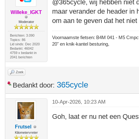
@365cycle, wij hebben niet 
maar verander de header in he
Willeke_IGKT
om aan te geven dat het niet
Moderator
Berichten: 3.090
Voornaamste fietsen: B4M 041 - M5 Cmpct -
Topics: 86
20" en knik-kantel besturing,
Lid sinds: Dec 2020
Bedankt: 46042
4759 x bedankt in
2041 berichten
Zoek
365cycle
Bedankt door:
10-Apr-2026, 10:23 AM
Goh, laat er nu net een Quest
Frutsel
Kilometervreter