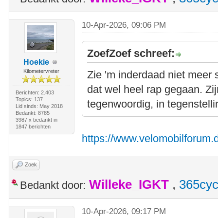
10-Apr-2026, 09:06 PM
ZoefZoef schreef:
Hoekie
Kilometervreter
Zie 'm inderdaad niet meer st
dat wel heel rap gegaan. Zi
Berichten: 2.403
Topics: 137
tegenwoordig, in tegenstelli
Lid sinds: May 2018
Bedankt: 8785
3987 x bedankt in
1847 berichten
https://www.velomobilforum.d
Zoek
Willeke_IGKT
,
365cyc
Bedankt door:
10-Apr-2026, 09:17 PM