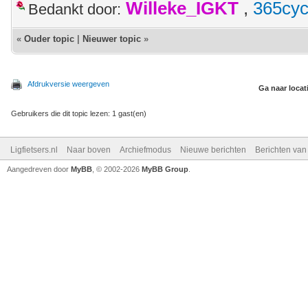
Willeke_IGKT
,
365cyc
Bedankt door:
«
Ouder topic
|
Nieuwer topic
»
Afdrukversie weergeven
Ga naar locat
Gebruikers die dit topic lezen: 1 gast(en)
Ligfietsers.nl
Naar boven
Archiefmodus
Nieuwe berichten
Berichten va
Aangedreven door
MyBB
, © 2002-2026
MyBB Group
.