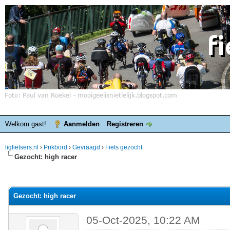
Welkom gast!
Aanmelden
Registreren
ligfietsers.nl
›
Prikbord
›
Gevraagd
›
Fiets gezocht
Gezocht: high racer
elde waardering is 0
Gezocht: high racer
05-Oct-2025, 10:22 AM