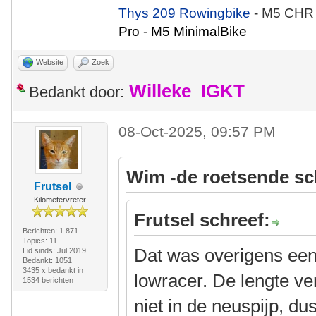
Thys 209 Rowingbike
- M5 CHR
Pro - M5 MinimalBike
Website
Zoek
Willeke_IGKT
Bedankt door:
08-Oct-2025, 09:57 PM
Wim -de roetsende sc
Frutsel
Kilometervreter
Frutsel schreef:
Berichten: 1.871
Topics: 11
Dat was overigens een
Lid sinds: Jul 2019
Bedankt: 1051
3435 x bedankt in
lowracer. De lengte ver
1534 berichten
niet in de neuspijp, du