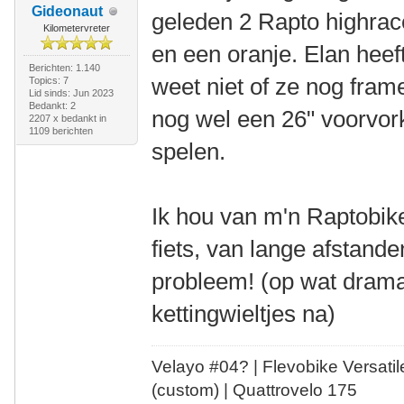
Gideonaut
geleden 2 Rapto highrace
Kilometervreter
en een oranje. Elan hee
Berichten: 1.140
weet niet of ze nog fram
Topics: 7
Lid sinds: Jun 2023
Bedankt: 2
nog wel een 26" voorvor
2207 x bedankt in
1109 berichten
spelen.
Ik hou van m'n Raptobike
fiets, van lange afstand
probleem! (op wat drama
kettingwieltjes na)
Velayo #
0
4?
| Flevobike Versati
(custom) | Quattrovelo 175