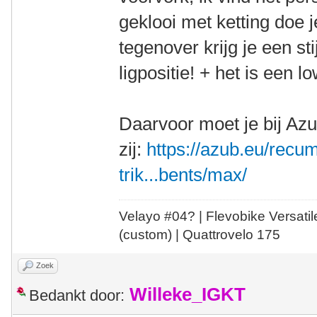
geklooi met ketting doe 
tegenover krijg je een sti
ligpositie! + het is een 
Daarvoor moet je bij Az
zij:
https://azub.eu/recu
trik...bents/max/
Velayo #
0
4?
| Flevobike Versati
(custom) | Quattrovelo 175
Zoek
Willeke_IGKT
Bedankt door: