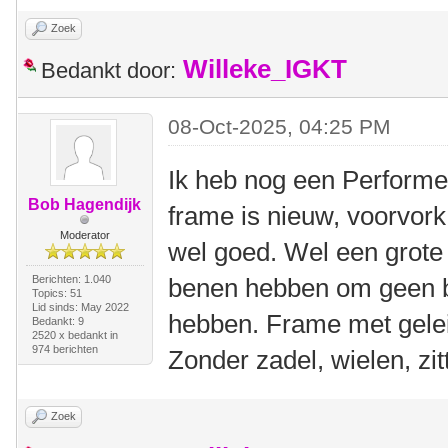
Zoek
Willeke_IGKT
Bedankt door:
08-Oct-2025, 04:25 PM
Ik heb nog een Performer
Bob Hagendijk
frame is nieuw, voorvork
Moderator
wel goed. Wel een grote
Berichten: 1.040
benen hebben om geen b
Topics: 51
Lid sinds: May 2022
hebben. Frame met gelei
Bedankt: 9
2520 x bedankt in
974 berichten
Zonder zadel, wielen, zitt
Zoek