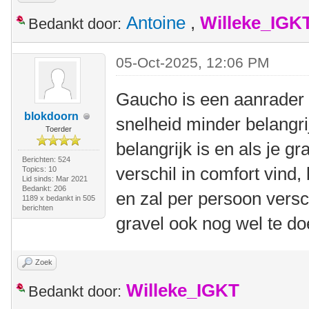
Antoine
,
Willeke_IGK
Bedankt door:
05-Oct-2025, 12:06 PM
Gaucho is een aanrader a
blokdoorn
snelheid minder belangrij
Toerder
belangrijk is en als je gr
Berichten: 524
verschil in comfort vind,
Topics: 10
Lid sinds: Mar 2021
Bedankt: 206
en zal per persoon versc
1189 x bedankt in 505
berichten
gravel ook nog wel te do
Zoek
Willeke_IGKT
Bedankt door: