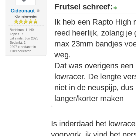
Frutsel schreef:
Gideonaut
Kilometervreter
Ik heb een Rapto High r
Berichten: 1.140
reed heerlijk, zolang je
Topics: 7
Lid sinds: Jun 2023
max 23mm bandjes voel
Bedankt: 2
2207 x bedankt in
1109 berichten
weg.
Dat was overigens een
lowracer. De lengte vers
niet in de neuspijp, dus
langer/korter maken
Is inderdaad het lowrac
voorvork, ik vind het pers