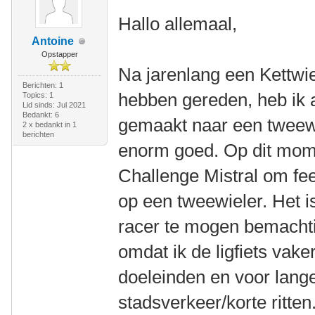
Hallo allemaal,
Antoine
Opstapper
Na jarenlang een Kettwi
Berichten: 1
hebben gereden, heb ik 
Topics: 1
Lid sinds: Jul 2021
Bedankt: 6
gemaakt naar een tweewie
2 x bedankt in 1
berichten
enorm goed. Op dit mom
Challenge Mistral om feel
op een tweewieler. Het 
racer te mogen bemachti
omdat ik de ligfiets vake
doeleinden en voor lange
stadsverkeer/korte ritten