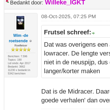
Willeke_IGKT
Bedankt door:
08-Oct-2025, 07:25 PM
Frutsel schreef:
Wim -de
roetsende
Dat was overigens een
Roeifietser
lowracer. De lengte vers
Berichten: 7.596
Topics: 190
niet in de neuspijp, dus
Lid sinds: Apr 2017
Bedankt: 3662
langer/korter maken
11230 x bedankt in
5342 berichten
Dat is de Midracer. Daar
goede verhalen' dan ove