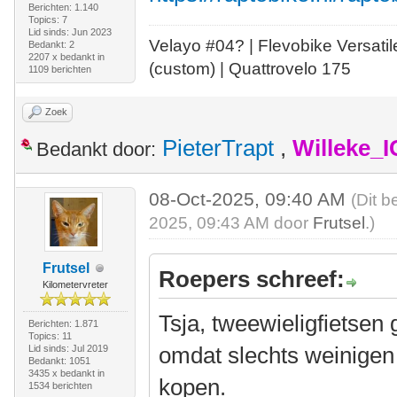
Berichten: 1.140
Topics: 7
Lid sinds: Jun 2023
Velayo #
0
4?
| Flevobike Versati
Bedankt: 2
2207 x bedankt in
(custom) | Quattrovelo 175
1109 berichten
Zoek
PieterTrapt
,
Willeke_
Bedankt door:
08-Oct-2025, 09:40 AM
(Dit b
2025, 09:43 AM door
Frutsel
.)
Frutsel
Roepers schreef:
Kilometervreter
Tsja, tweewieligfietsen 
Berichten: 1.871
Topics: 11
omdat slechts weinigen 
Lid sinds: Jul 2019
Bedankt: 1051
3435 x bedankt in
kopen.
1534 berichten