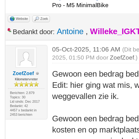
Pro - M5 MinimalBike
Website
Zoek
Antoine
,
Willeke_IGK
Bedankt door:
05-Oct-2025, 11:06 AM
(Dit b
2025, 01:50 PM door
ZoefZoef
.)
Gewoon een bedrag be
ZoefZoef
Kilometervreter
Edit: hier ging wat mis,
Berichten: 2.879
weggevallen zie ik.
Topics: 30
Lid sinds: Dec 2017
Bedankt: 42
4457 x bedankt in
2453 berichten
Gewoon een bedrag bede
kosten en op marktplaats