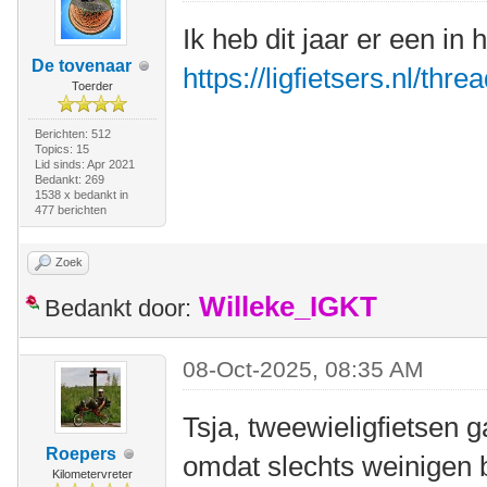
Ik heb dit jaar er een in
De tovenaar
https://ligfietsers.nl/thr
Toerder
Berichten: 512
Topics: 15
Lid sinds: Apr 2021
Bedankt: 269
1538 x bedankt in
477 berichten
Zoek
Willeke_IGKT
Bedankt door:
08-Oct-2025, 08:35 AM
Tsja, tweewieligfietsen g
Roepers
omdat slechts weinigen b
Kilometervreter