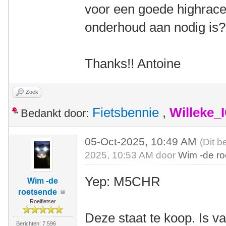
voor een goede highracer
onderhoud aan nodig is
Thanks!! Antoine
Zoek
Fietsbennie
,
Willeke_
Bedankt door:
05-Oct-2025, 10:49 AM
(Dit b
2025, 10:53 AM door
Wim -de r
Yep: M5CHR
Wim -de
roetsende
Roeifietser
Deze staat te koop. Is v
Berichten: 7.596