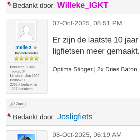
Willeke_IGKT
Bedankt door:
07-Oct-2025, 08:51 PM
Er zijn de laatste 10 ja
melle z
ligfietsen meer gemaak
Kilometervreter
Berichten: 1.345
Optima Stinger |
2x Dries Baron
Topics: 34
Lid sinds: Jun 2022
Bedankt: 0
2366 x bedankt in
1227 berichten
Zoek
Josligfiets
Bedankt door:
08-Oct-2025, 06:19 AM