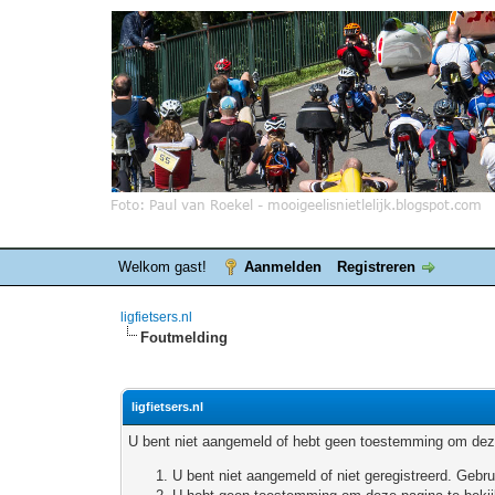
Welkom gast!
Aanmelden
Registreren
ligfietsers.nl
Foutmelding
ligfietsers.nl
U bent niet aangemeld of hebt geen toestemming om deze
U bent niet aangemeld of niet geregistreerd. Geb