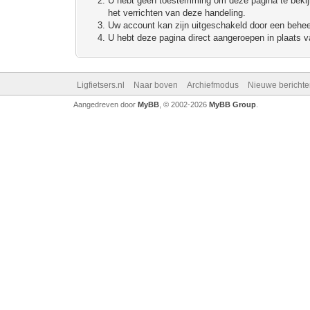
U hebt geen toestemming om deze pagina te bekijke
het verrichten van deze handeling.
Uw account kan zijn uitgeschakeld door een beheerd
U hebt deze pagina direct aangeroepen in plaats va
Ligfietsers.nl
Naar boven
Archiefmodus
Nieuwe berichte
Aangedreven door
MyBB
, © 2002-2026
MyBB Group
.