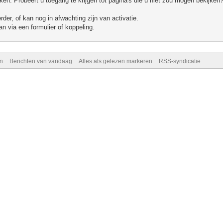
n. Probeert u toegang te krijgen tot pagina's die u niet zou mogen bekijken?
er, of kan nog in afwachting zijn van activatie.
n via een formulier of koppeling.
n
Berichten van vandaag
Alles als gelezen markeren
RSS-syndicatie