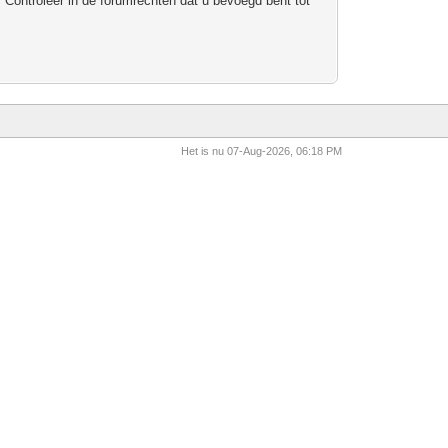
 Controleer in de forumrechten dat u bevoegd bent tot
Het is nu 07-Aug-2026, 06:18 PM