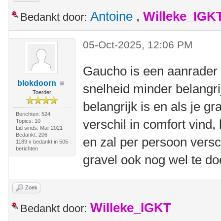
Antoine
,
Willeke_IGK
Bedankt door:
05-Oct-2025, 12:06 PM
Gaucho is een aanrader a
blokdoorn
snelheid minder belangrij
Toerder
belangrijk is en als je gr
Berichten: 524
verschil in comfort vind,
Topics: 10
Lid sinds: Mar 2021
Bedankt: 206
en zal per persoon versc
1189 x bedankt in 505
berichten
gravel ook nog wel te do
Zoek
Willeke_IGKT
Bedankt door: