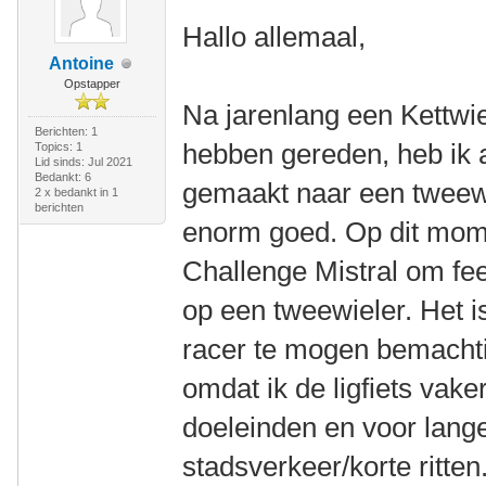
Hallo allemaal,
Antoine
Opstapper
Na jarenlang een Kettwi
Berichten: 1
hebben gereden, heb ik 
Topics: 1
Lid sinds: Jul 2021
Bedankt: 6
gemaakt naar een tweewie
2 x bedankt in 1
berichten
enorm goed. Op dit mom
Challenge Mistral om feel
op een tweewieler. Het 
racer te mogen bemachti
omdat ik de ligfiets vake
doeleinden en voor lange
stadsverkeer/korte ritten