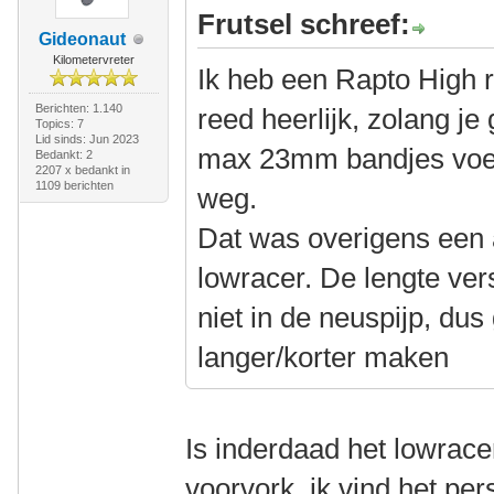
Frutsel schreef:
Gideonaut
Kilometervreter
Ik heb een Rapto High r
Berichten: 1.140
reed heerlijk, zolang je
Topics: 7
Lid sinds: Jun 2023
max 23mm bandjes voel
Bedankt: 2
2207 x bedankt in
1109 berichten
weg.
Dat was overigens een
lowracer. De lengte vers
niet in de neuspijp, dus
langer/korter maken
Is inderdaad het lowrac
voorvork, ik vind het pers