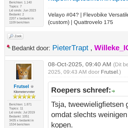
Berichten: 1.140
Topics: 7
Lid sinds: Jun 2023
Velayo #
0
4?
| Flevobike Versati
Bedankt: 2
2207 x bedankt in
(custom) | Quattrovelo 175
1109 berichten
Zoek
PieterTrapt
,
Willeke_
Bedankt door:
08-Oct-2025, 09:40 AM
(Dit b
2025, 09:43 AM door
Frutsel
.)
Frutsel
Roepers schreef:
Kilometervreter
Tsja, tweewieligfietsen 
Berichten: 1.871
Topics: 11
omdat slechts weinigen 
Lid sinds: Jul 2019
Bedankt: 1051
3435 x bedankt in
kopen.
1534 berichten