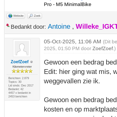
Pro - M5 MinimalBike
Website
Zoek
Antoine
,
Willeke_IGK
Bedankt door:
05-Oct-2025, 11:06 AM
(Dit b
2025, 01:50 PM door
ZoefZoef
.)
Gewoon een bedrag be
ZoefZoef
Kilometervreter
Edit: hier ging wat mis,
Berichten: 2.879
weggevallen zie ik.
Topics: 30
Lid sinds: Dec 2017
Bedankt: 42
4457 x bedankt in
2453 berichten
Gewoon een bedrag bede
kosten en op marktplaats