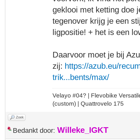
geklooi met ketting doe 
tegenover krijg je een sti
ligpositie! + het is een 
Daarvoor moet je bij Az
zij:
https://azub.eu/recu
trik...bents/max/
Velayo #
0
4?
| Flevobike Versati
(custom) | Quattrovelo 175
Zoek
Willeke_IGKT
Bedankt door: