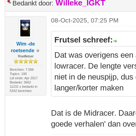
Willeke_IGKT
Bedankt door:
08-Oct-2025, 07:25 PM
Frutsel schreef:
Wim -de
roetsende
Dat was overigens een
Roeifietser
lowracer. De lengte vers
Berichten: 7.596
Topics: 190
niet in de neuspijp, dus
Lid sinds: Apr 2017
Bedankt: 3662
langer/korter maken
11231 x bedankt in
5342 berichten
Dat is de Midracer. Daar
goede verhalen' dan ove