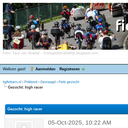
Welkom gast!
Aanmelden
Registreren
ligfietsers.nl
›
Prikbord
›
Gevraagd
›
Fiets gezocht
Gezocht: high racer
elde waardering is 0
Gezocht: high racer
05-Oct-2025, 10:22 AM