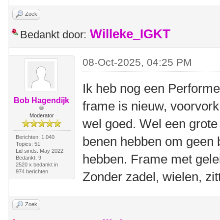
Zoek
Willeke_IGKT
Bedankt door:
08-Oct-2025, 04:25 PM
Ik heb nog een Performer
Bob Hagendijk
frame is nieuw, voorvork
Moderator
wel goed. Wel een grote
Berichten: 1.040
benen hebben om geen b
Topics: 51
Lid sinds: May 2022
hebben. Frame met gelei
Bedankt: 9
2520 x bedankt in
974 berichten
Zonder zadel, wielen, zitt
Zoek