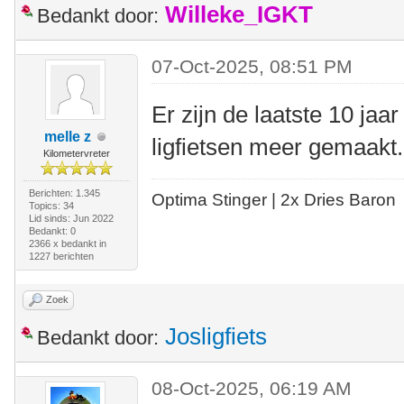
Willeke_IGKT
Bedankt door:
07-Oct-2025, 08:51 PM
Er zijn de laatste 10 ja
melle z
ligfietsen meer gemaak
Kilometervreter
Berichten: 1.345
Optima Stinger |
2x Dries Baron
Topics: 34
Lid sinds: Jun 2022
Bedankt: 0
2366 x bedankt in
1227 berichten
Zoek
Josligfiets
Bedankt door:
08-Oct-2025, 06:19 AM