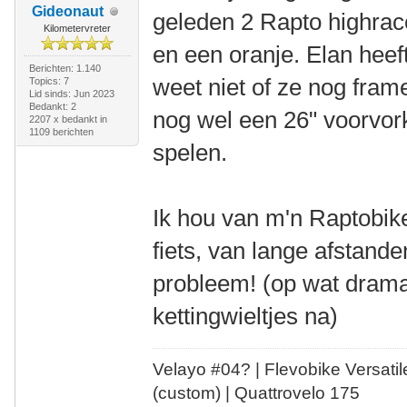
Gideonaut
geleden 2 Rapto highrace
Kilometervreter
en een oranje. Elan hee
Berichten: 1.140
weet niet of ze nog fram
Topics: 7
Lid sinds: Jun 2023
Bedankt: 2
nog wel een 26" voorvor
2207 x bedankt in
1109 berichten
spelen.
Ik hou van m'n Raptobike
fiets, van lange afstand
probleem! (op wat drama
kettingwieltjes na)
Velayo #
0
4?
| Flevobike Versati
(custom) | Quattrovelo 175