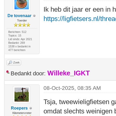
Ik heb dit jaar er een in
De tovenaar
https://ligfietsers.nl/thr
Toerder
Berichten: 512
Topics: 15
Lid sinds: Apr 2021
Bedankt: 269
1538 x bedankt in
477 berichten
Zoek
Willeke_IGKT
Bedankt door:
08-Oct-2025, 08:35 AM
Tsja, tweewieligfietsen g
Roepers
omdat slechts weinigen b
Kilometervreter