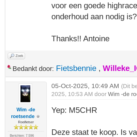
voor een goede highracer
onderhoud aan nodig is
Thanks!! Antoine
Zoek
Fietsbennie
,
Willeke_
Bedankt door:
05-Oct-2025, 10:49 AM
(Dit b
2025, 10:53 AM door
Wim -de r
Yep: M5CHR
Wim -de
roetsende
Roeifietser
Deze staat te koop. Is v
Berichten: 7.596