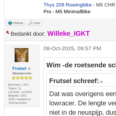
Thys 209 Rowingbike
- M5 CHR
Pro - M5 MinimalBike
Website
Zoek
Willeke_IGKT
Bedankt door:
08-Oct-2025, 09:57 PM
Wim -de roetsende sc
Frutsel
Kilometervreter
Frutsel schreef:
Berichten: 1.871
Topics: 11
Dat was overigens een
Lid sinds: Jul 2019
Bedankt: 1051
3435 x bedankt in
lowracer. De lengte ver
1534 berichten
niet in de neuspijp, du