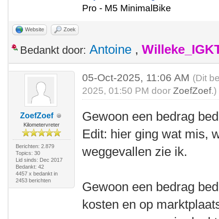
Pro - M5 MinimalBike
Website
Zoek
Antoine
,
Willeke_IGK
Bedankt door:
05-Oct-2025, 11:06 AM
(Dit b
2025, 01:50 PM door
ZoefZoef
.)
Gewoon een bedrag be
ZoefZoef
Kilometervreter
Edit: hier ging wat mis,
Berichten: 2.879
weggevallen zie ik.
Topics: 30
Lid sinds: Dec 2017
Bedankt: 42
4457 x bedankt in
2453 berichten
Gewoon een bedrag bede
kosten en op marktplaats