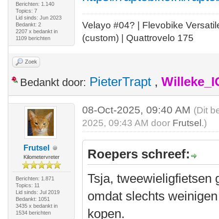
Berichten: 1.140
Topics: 7
Lid sinds: Jun 2023
Velayo #
0
4?
| Flevobike Versati
Bedankt: 2
2207 x bedankt in
(custom) | Quattrovelo 175
1109 berichten
Zoek
PieterTrapt
,
Willeke_
Bedankt door:
08-Oct-2025, 09:40 AM
(Dit b
2025, 09:43 AM door
Frutsel
.)
Frutsel
Roepers schreef:
Kilometervreter
Tsja, tweewieligfietsen 
Berichten: 1.871
Topics: 11
omdat slechts weinigen 
Lid sinds: Jul 2019
Bedankt: 1051
3435 x bedankt in
kopen.
1534 berichten