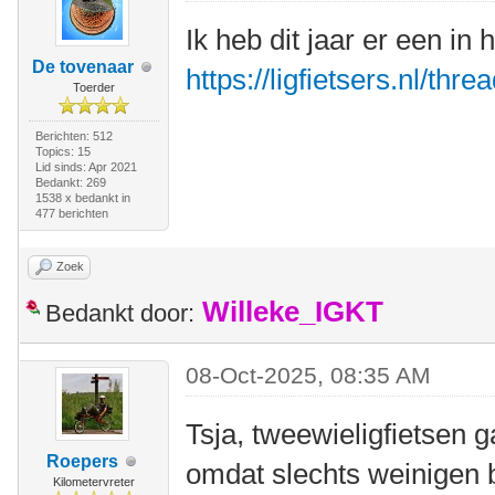
Ik heb dit jaar er een in
De tovenaar
https://ligfietsers.nl/thr
Toerder
Berichten: 512
Topics: 15
Lid sinds: Apr 2021
Bedankt: 269
1538 x bedankt in
477 berichten
Zoek
Willeke_IGKT
Bedankt door:
08-Oct-2025, 08:35 AM
Tsja, tweewieligfietsen g
Roepers
omdat slechts weinigen b
Kilometervreter