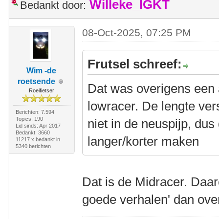
Willeke_IGKT
Bedankt door:
08-Oct-2025, 07:25 PM
Frutsel schreef:
Wim -de
roetsende
Dat was overigens een
Roeifietser
lowracer. De lengte vers
Berichten: 7.594
Topics: 190
niet in de neuspijp, dus
Lid sinds: Apr 2017
Bedankt: 3660
langer/korter maken
11217 x bedankt in
5340 berichten
Dat is de Midracer. Daar
goede verhalen' dan ove