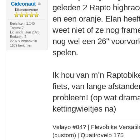
Gideonaut
geleden 2 Rapto highrace
Kilometervreter
en een oranje. Elan hee
Berichten: 1.140
weet niet of ze nog fram
Topics: 7
Lid sinds: Jun 2023
Bedankt: 2
nog wel een 26" voorvor
2207 x bedankt in
1109 berichten
spelen.
Ik hou van m'n Raptobike
fiets, van lange afstand
probleem! (op wat drama
kettingwieltjes na)
Velayo #
0
4?
| Flevobike Versati
(custom) | Quattrovelo 175