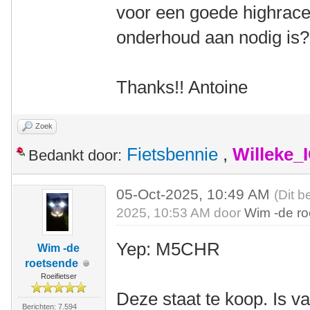
voor een goede highracer
onderhoud aan nodig is
Thanks!! Antoine
Zoek
Fietsbennie
,
Willeke_
Bedankt door:
05-Oct-2025, 10:49 AM
(Dit b
2025, 10:53 AM door
Wim -de r
Yep: M5CHR
Wim -de
roetsende
Roeifietser
Deze staat te koop. Is v
Berichten: 7.594