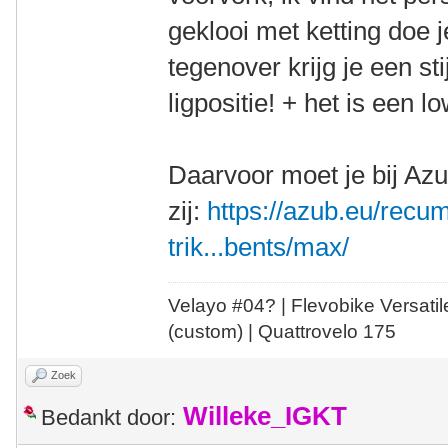
geklooi met ketting doe 
tegenover krijg je een sti
ligpositie! + het is een 
Daarvoor moet je bij Az
zij:
https://azub.eu/recu
trik...bents/max/
Velayo #
0
4?
| Flevobike Versati
(custom) | Quattrovelo 175
Zoek
Willeke_IGKT
Bedankt door: