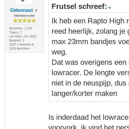
Frutsel schreef:
Gideonaut
Kilometervreter
Ik heb een Rapto High r
Berichten: 1.140
reed heerlijk, zolang je
Topics: 7
Lid sinds: Jun 2023
max 23mm bandjes voel
Bedankt: 2
2207 x bedankt in
1109 berichten
weg.
Dat was overigens een
lowracer. De lengte vers
niet in de neuspijp, dus
langer/korter maken
Is inderdaad het lowrac
voorvork, ik vind het pers