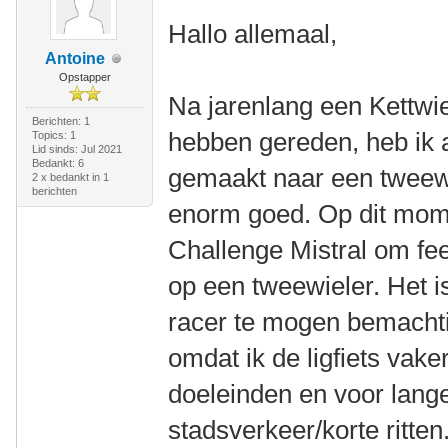
Hallo allemaal,
Antoine
Opstapper
Na jarenlang een Kettwi
Berichten: 1
hebben gereden, heb ik 
Topics: 1
Lid sinds: Jul 2021
Bedankt: 6
gemaakt naar een tweewie
2 x bedankt in 1
berichten
enorm goed. Op dit mom
Challenge Mistral om feel
op een tweewieler. Het 
racer te mogen bemachti
omdat ik de ligfiets vake
doeleinden en voor lange
stadsverkeer/korte ritten