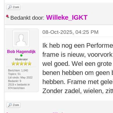
Zoek
Willeke_IGKT
Bedankt door:
08-Oct-2025, 04:25 PM
Ik heb nog een Performer
Bob Hagendijk
frame is nieuw, voorvork
Moderator
wel goed. Wel een grote
Berichten: 1.040
benen hebben om geen b
Topics: 51
Lid sinds: May 2022
hebben. Frame met gelei
Bedankt: 9
2519 x bedankt in
974 berichten
Zonder zadel, wielen, zitt
Zoek