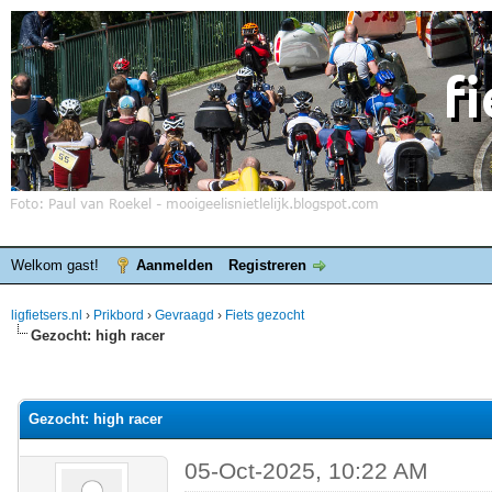
Welkom gast!
Aanmelden
Registreren
ligfietsers.nl
›
Prikbord
›
Gevraagd
›
Fiets gezocht
Gezocht: high racer
elde waardering is 0
Gezocht: high racer
05-Oct-2025, 10:22 AM