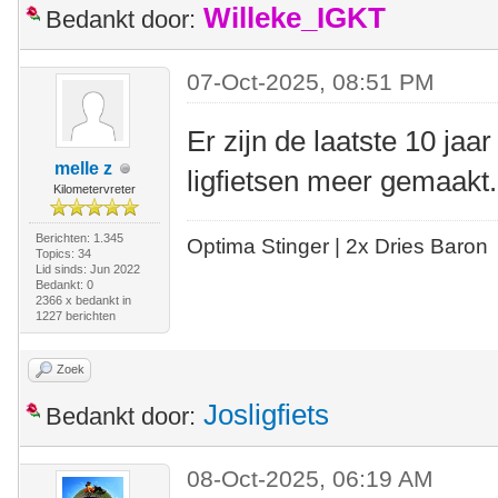
Willeke_IGKT
Bedankt door:
07-Oct-2025, 08:51 PM
Er zijn de laatste 10 ja
melle z
ligfietsen meer gemaak
Kilometervreter
Berichten: 1.345
Optima Stinger |
2x Dries Baron
Topics: 34
Lid sinds: Jun 2022
Bedankt: 0
2366 x bedankt in
1227 berichten
Zoek
Josligfiets
Bedankt door:
08-Oct-2025, 06:19 AM