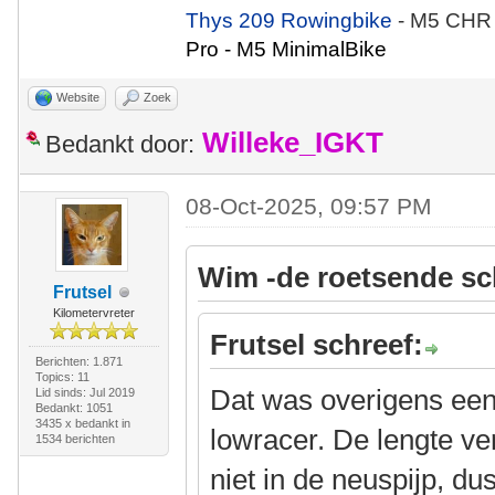
Thys 209 Rowingbike
- M5 CHR
Pro - M5 MinimalBike
Website
Zoek
Willeke_IGKT
Bedankt door:
08-Oct-2025, 09:57 PM
Wim -de roetsende sc
Frutsel
Kilometervreter
Frutsel schreef:
Berichten: 1.871
Topics: 11
Dat was overigens een
Lid sinds: Jul 2019
Bedankt: 1051
3435 x bedankt in
lowracer. De lengte ver
1534 berichten
niet in de neuspijp, du