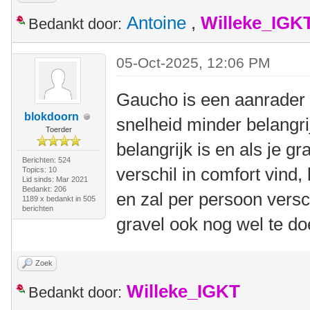
Antoine
,
Willeke_IGK
Bedankt door:
05-Oct-2025, 12:06 PM
Gaucho is een aanrader a
blokdoorn
snelheid minder belangrij
Toerder
belangrijk is en als je gr
Berichten: 524
verschil in comfort vind,
Topics: 10
Lid sinds: Mar 2021
Bedankt: 206
en zal per persoon versc
1189 x bedankt in 505
berichten
gravel ook nog wel te do
Zoek
Willeke_IGKT
Bedankt door: