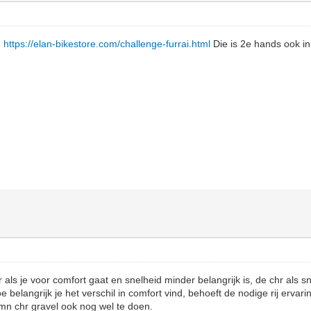
.
https://elan-bikestore.com/challenge-furrai.html
Die is 2e hands ook in 
ls je voor comfort gaat en snelheid minder belangrijk is, de chr als sne
oe belangrijk je het verschil in comfort vind, behoeft de nodige rij ervar
t mn chr gravel ook nog wel te doen.