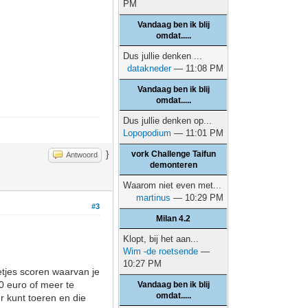
PM
Vandaag ben ik blij
omdat.....
Dus jullie denken ...
datakneder
— 11:08 PM
Vandaag ben ik blij
omdat.....
Dus jullie denken op...
Lopopodium
— 11:01 PM
}
vork Challenge Taifun
Antwoord
demonteren
Waarom niet even met...
martinus
— 10:29 PM
#3
Milan 4.2
Klopt, bij het aan...
Wim -de roetsende
—
10:27 PM
tjes scoren waarvan je
0 euro of meer te
Vandaag ben ik blij
omdat.....
r kunt toeren en die