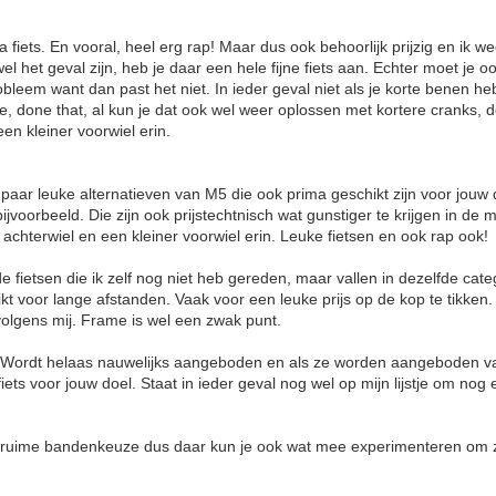
iets. En vooral, heel erg rap! Maar dus ook behoorlijk prijzig en ik weet
el het geval zijn, heb je daar een hele fijne fiets aan. Echter moet je oo
bleem want dan past het niet. In ieder geval niet als je korte benen h
re, done that, al kun je dat ook wel weer oplossen met kortere cranks, 
en kleiner voorwiel erin.
aar leuke alternatieven van M5 die ook prima geschikt zijn voor jouw
jvoorbeeld. Die zijn ook prijstechtnisch wat gunstiger te krijgen in de 
 achterwiel en een kleiner voorwiel erin. Leuke fietsen en ook rap ook!
 fietsen die ik zelf nog niet heb gereden, maar vallen in dezelfde categ
ikt voor lange afstanden. Vaak voor een leuke prijs op de kop te tikke
 volgens mij. Frame is wel een zwak punt.
Wordt helaas nauwelijks aangeboden en als ze worden aangeboden vaa
iets voor jouw doel. Staat in ieder geval nog wel op mijn lijstje om nog
ruime bandenkeuze dus daar kun je ook wat mee experimenteren om zo t