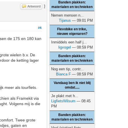
Banden plakken:
}
Antwoord
materialen en technieken
Nemen mensen n...
Tijanus
— 09:01 PM
#4
Flevobike en trike,
nieuwe eigenaren?
ussen de 175 en 180 kan
Inmiddels een half j...
ligvogel
— 08:59 PM
rote wielen b.v. De
Banden plakken:
rdoor de ketting lager
materialen en technieken
Nog een tip, contr...
Bianca F
— 08:59 PM
Vandaag ben ik niet blij
k meer als tourfiets.
omdat.....
Je plakt met h...
hien als Framekit via
LigfietsWilsum
— 08:45
ht. Volgens mij is die
PM
Banden plakken:
materialen en technieken
 comfort. Twee grote
andjes, gaten en
Veel (station) fiets...