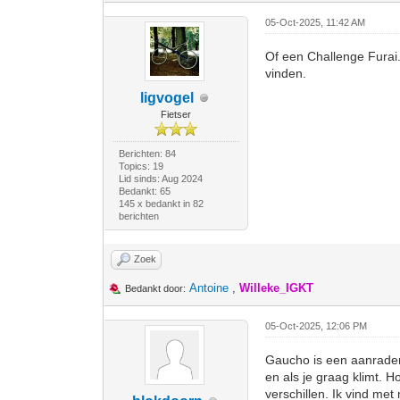
05-Oct-2025, 11:42 AM
Of een Challenge Furai
vinden.
ligvogel
Fietser
Berichten: 84
Topics: 19
Lid sinds: Aug 2024
Bedankt: 65
145 x bedankt in 82
berichten
Zoek
Antoine
,
Willeke_IGKT
Bedankt door:
05-Oct-2025, 12:06 PM
Gaucho is een aanrader a
en als je graag klimt. H
verschillen. Ik vind me