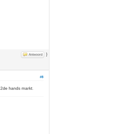
}
Antwoord
#8
e 2de hands markt.