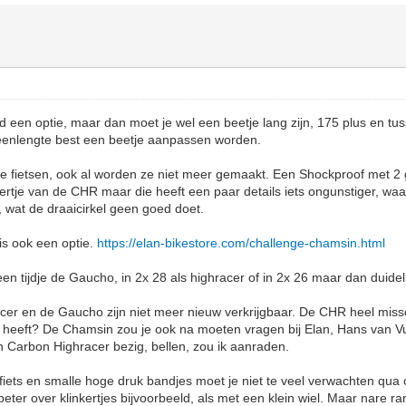
 een optie, maar dan moet je wel een beetje lang zijn, 175 plus en t
beenlengte best een beetje aanpassen worden.
e fietsen, ook al worden ze niet meer gemaakt. Een Shockproof met 2 g
oertje van de CHR maar die heeft een paar details iets ongunstiger, waa
, wat de draaicirkel geen goed doet.
s ook een optie.
https://elan-bikestore.com/challenge-chamsin.html
n tijdje de Gaucho, in 2x 28 als highracer of in 2x 26 maar dan duidelij
cer en de Gaucho zijn niet meer nieuw verkrijgbaar. De CHR heel missc
 heeft? De Chamsin zou je ook na moeten vragen bij Elan, Hans van Vug
en Carbon Highracer bezig, bellen, zou ik aanraden.
iets en smalle hoge druk bandjes moet je niet te veel verwachten qua
k beter over klinkertjes bijvoorbeeld, als met een klein wiel. Maar nare r