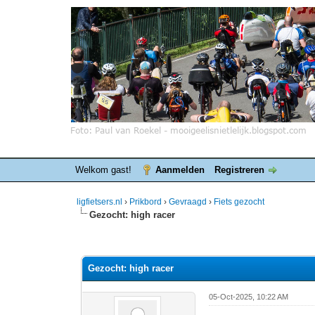
Welkom gast!
Aanmelden
Registreren
ligfietsers.nl
›
Prikbord
›
Gevraagd
›
Fiets gezocht
Gezocht: high racer
0 stemmen - gemiddelde waardering is 0
1
2
3
4
5
Gezocht: high racer
05-Oct-2025, 10:22 AM