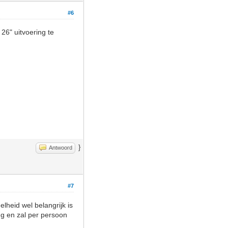
#6
26" uitvoering te
}
Antwoord
#7
lheid wel belangrijk is
ing en zal per persoon