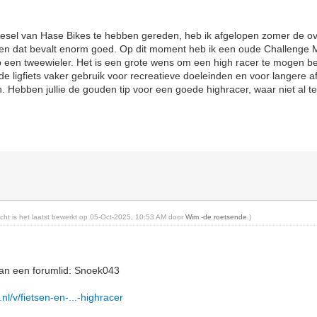
iesel van Hase Bikes te hebben gereden, heb ik afgelopen zomer de o
s en dat bevalt enorm goed. Op dit moment heb ik een oude Challenge Mi
op een tweewieler. Het is een grote wens om een high racer te mogen 
de ligfiets vaker gebruik voor recreatieve doeleinden en voor langere af
en. Hebben jullie de gouden tip voor een goede highracer, waar niet al 
richt is het laatst bewerkt op 05-Oct-2025, 10:53 AM door
Wim -de roetsende
.)
van een forumlid: Snoek043
nl/v/fietsen-en-...-highracer