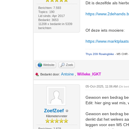
Dit is dezelfde als hier
Berichten: 7.593
Topics: 190
https://www.2dehands.be/
Lid sinds: Apr 2017
Bedankt: 3653
11208 x bedankt in 5339
berichten
Of deze iets mooiere:
https://www.marktplaats.n
Thys 209 Rowingbike
- M5 CHR 
Website
Zoek
Antoine
,
Willeke_IGKT
Bedankt door:
05-Oct-2025, 11:06 AM
(Dit be
Gewoon een bedrag b
Edit: hier ging wat mis,
ZoefZoef
Gewoon een bedrag bede
Kilometervreter
denkt dat het welees aa
leggen voor een M5 CHR.
Berichten: 2.878