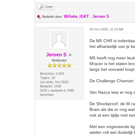
Zoek
Willeke_IGKT
,
Jeroen S
Bedankt door:
05-Oct-2025, 11:23 AM
De M5 CHR is inderdaad
het afhankelijk van je 
Jeroen S
M5 heeft nog meer leuk
Moderator
Mracer is het stalen br
langs het voorwiel loopt
Berichten: 2.643
Topics: 16
De Challenge Chamsin i
Lid sinds: Oct 2020
Bedankt: 1430
5225 x bedankt in 2486
Van Nazca was er nog ee
berichten
De Shockproof, de M ra
Bram als die er nog wat
ook al een tijdje met e
Met een ongeveerde ligf
wielen rolt wel duidelij