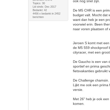
ook nog snel zijn.
Topics: 30
Lid sinds: Dec 2017
De M5 CHR is een prima f
Bedankt: 42
4456 x bedankt in 2452
budget valt. Mocht dat w
berichten
want dan heb je een pro
voorwiel erin. Been the
naar voren plaatsen of e
Jeroen S komt met een p
de M5 559 shockproof bi
cityracer, met een groot
De Gaucho is een van de
sportief en prima gesch
fietsvakanties gebruikt
De Challenge chamsin. 
Lijkt me ook een prima f
versie.
Met 26" heb je ook een 
komen.