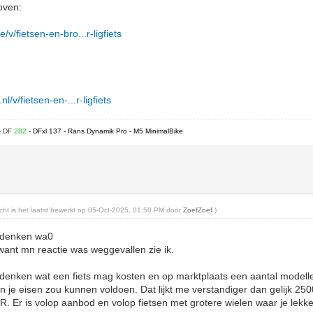
boven:
v/fietsen-en-bro...r-ligfiets
l/v/fietsen-en-...r-ligfiets
- DF
282
- DFxl 137 - Rans Dynamik Pro - M5 MinimalBike
richt is het laatst bewerkt op 05-Oct-2025, 01:50 PM door
ZoefZoef
.)
edenken wa0
 want mn reactie was weggevallen zie ik.
nken wat een fiets mag kosten en op marktplaats een aantal modelle
n je eisen zou kunnen voldoen. Dat lijkt me verstandiger dan gelijk 250
 Er is volop aanbod en volop fietsen met grotere wielen waar je lekke