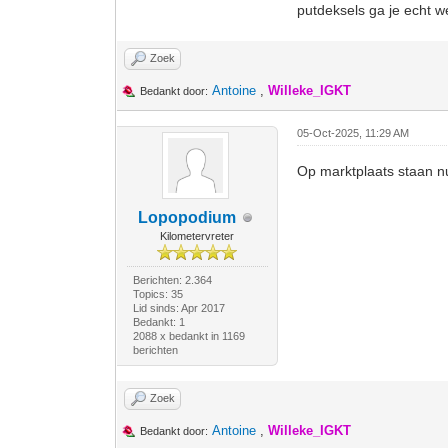
putdeksels ga je echt w
Zoek
Antoine
,
Willeke_IGKT
Bedankt door:
05-Oct-2025, 11:29 AM
Op marktplaats staan nu
Lopopodium
Kilometervreter
Berichten: 2.364
Topics: 35
Lid sinds: Apr 2017
Bedankt: 1
2088 x bedankt in 1169
berichten
Zoek
Antoine
,
Willeke_IGKT
Bedankt door: