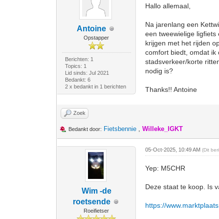
Hallo allemaal,
Na jarenlang een Kettw
Antoine
een tweewielige ligfiet
Opstapper
krijgen met het rijden 
comfort biedt, omdat ik 
Berichten: 1
stadsverkeer/korte ritt
Topics: 1
nodig is?
Lid sinds: Jul 2021
Bedankt: 6
2 x bedankt in 1 berichten
Thanks!! Antoine
Zoek
Fietsbennie
,
Willeke_IGKT
Bedankt door:
05-Oct-2025, 10:49 AM
(Dit be
Yep: M5CHR
Deze staat te koop. Is 
Wim -de
roetsende
https://www.marktplaats.
Roeifietser