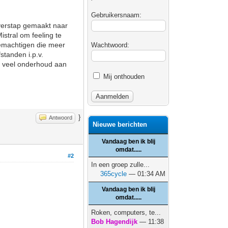
Gebruikersnaam:
verstap gemaakt naar
stral om feeling te
bemachtigen die meer
Wachtwoord:
standen i.p.v.
te veel onderhoud aan
Mij onthouden
}
Antwoord
Nieuwe berichten
Vandaag ben ik blij
omdat.....
#2
In een groep zulle...
365cycle
— 01:34 AM
Vandaag ben ik blij
omdat.....
Roken, computers, te...
Bob Hagendijk
— 11:38