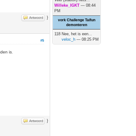
Willeke_IGKT
— 08:44
PM
}
Antwoord
vork Challenge Taifun
demonteren
118 Nee, het is een...
veloc_h
— 08:25 PM
#5
den is.
}
Antwoord