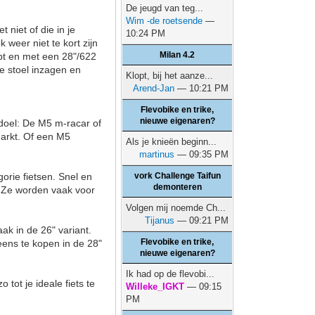
De jeugd van teg...
Wim -de roetsende
—
 niet of die in je
10:24 PM
k weer niet te kort zijn
Milan 4.2
ebt en met een 28"/622
de stoel inzagen en
Klopt, bij het aanze...
Arend-Jan
— 10:21 PM
Flevobike en trike,
nieuwe eigenaren?
 doel: De M5 m-racar of
markt. Of een M5
Als je knieën beginn...
martinus
— 09:35 PM
orie fietsen. Snel en
vork Challenge Taifun
demonteren
n. Ze worden vaak voor
Volgen mij noemde Ch...
Tijanus
— 09:21 PM
k in de 26" variant.
Flevobike en trike,
 eens te kopen in de 28"
nieuwe eigenaren?
Ik had op de flevobi...
ot je ideale fiets te
Willeke_IGKT
— 09:15
PM