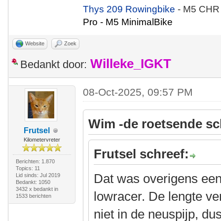
Thys 209 Rowingbike
- M5 CHR
Pro - M5 MinimalBike
Website
Zoek
Willeke_IGKT
Bedankt door:
08-Oct-2025, 09:57 PM
Wim -de roetsende sc
Frutsel
Kilometervreter
Frutsel schreef:
Berichten: 1.870
Topics: 11
Dat was overigens een
Lid sinds: Jul 2019
Bedankt: 1050
3432 x bedankt in
lowracer. De lengte ver
1533 berichten
niet in de neuspijp, du