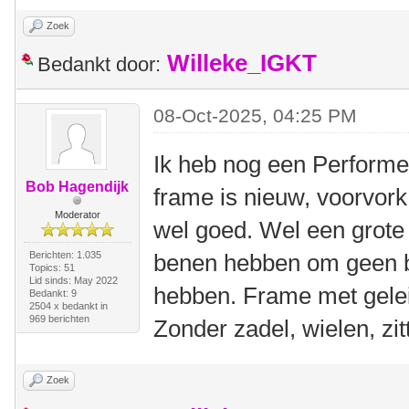
Zoek
Willeke_IGKT
Bedankt door:
08-Oct-2025, 04:25 PM
Ik heb nog een Performer
Bob Hagendijk
frame is nieuw, voorvork
Moderator
wel goed. Wel een grote
Berichten: 1.035
benen hebben om geen b
Topics: 51
Lid sinds: May 2022
hebben. Frame met gelei
Bedankt: 9
2504 x bedankt in
969 berichten
Zonder zadel, wielen, zitt
Zoek