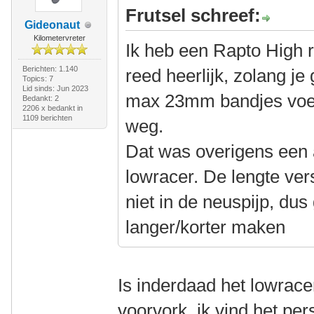
Frutsel schreef:
Gideonaut
Kilometervreter
Ik heb een Rapto High r
Berichten: 1.140
reed heerlijk, zolang je
Topics: 7
Lid sinds: Jun 2023
max 23mm bandjes voel
Bedankt: 2
2206 x bedankt in
1109 berichten
weg.
Dat was overigens een
lowracer. De lengte vers
niet in de neuspijp, dus
langer/korter maken
Is inderdaad het lowrac
voorvork, ik vind het pers