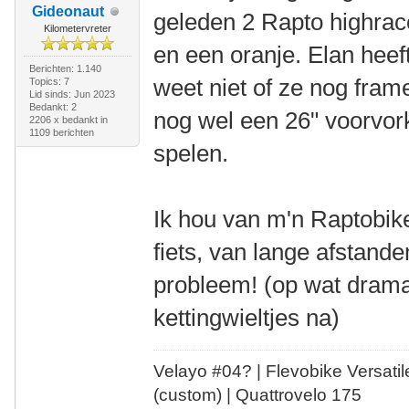
Gideonaut
geleden 2 Rapto highrace
Kilometervreter
en een oranje. Elan hee
Berichten: 1.140
weet niet of ze nog fram
Topics: 7
Lid sinds: Jun 2023
Bedankt: 2
nog wel een 26" voorvor
2206 x bedankt in
1109 berichten
spelen.
Ik hou van m'n Raptobike
fiets, van lange afstand
probleem! (op wat drama
kettingwieltjes na)
Velayo #
0
4?
| Flevobike Versati
(custom) | Quattrovelo 175