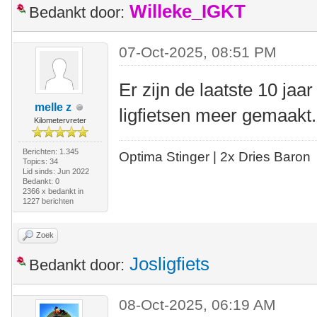
Willeke_IGKT
Bedankt door:
07-Oct-2025, 08:51 PM
Er zijn de laatste 10 ja
melle z
ligfietsen meer gemaak
Kilometervreter
Berichten: 1.345
Optima Stinger |
2x Dries Baron
Topics: 34
Lid sinds: Jun 2022
Bedankt: 0
2366 x bedankt in
1227 berichten
Zoek
Josligfiets
Bedankt door:
08-Oct-2025, 06:19 AM