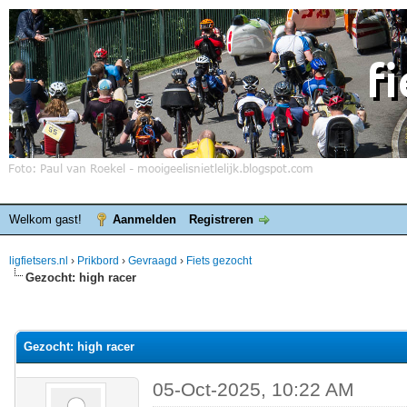
Welkom gast!
Aanmelden
Registreren
ligfietsers.nl
›
Prikbord
›
Gevraagd
›
Fiets gezocht
Gezocht: high racer
elde waardering is 0
Gezocht: high racer
05-Oct-2025, 10:22 AM