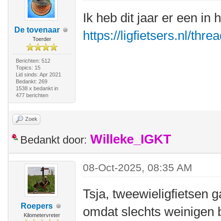
Ik heb dit jaar er een in
De tovenaar
https://ligfietsers.nl/thr
Toerder
Berichten: 512
Topics: 15
Lid sinds: Apr 2021
Bedankt: 269
1538 x bedankt in
477 berichten
Zoek
Willeke_IGKT
Bedankt door:
08-Oct-2025, 08:35 AM
Tsja, tweewieligfietsen g
Roepers
omdat slechts weinigen b
Kilometervreter