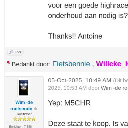
voor een goede highracer
onderhoud aan nodig is
Thanks!! Antoine
Zoek
Fietsbennie
,
Willeke_
Bedankt door:
05-Oct-2025, 10:49 AM
(Dit b
2025, 10:53 AM door
Wim -de r
Yep: M5CHR
Wim -de
roetsende
Roeifietser
Deze staat te koop. Is v
Berichten: 7.586