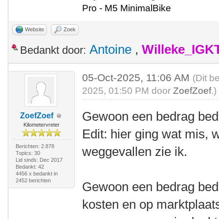
Pro - M5 MinimalBike
Website
Zoek
Antoine
,
Willeke_IGK
Bedankt door:
05-Oct-2025, 11:06 AM
(Dit b
2025, 01:50 PM door
ZoefZoef
.)
Gewoon een bedrag be
ZoefZoef
Kilometervreter
Edit: hier ging wat mis,
Berichten: 2.878
weggevallen zie ik.
Topics: 30
Lid sinds: Dec 2017
Bedankt: 42
4456 x bedankt in
2452 berichten
Gewoon een bedrag bede
kosten en op marktplaats