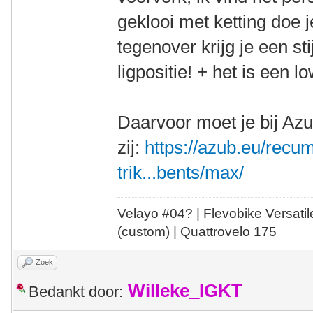
geklooi met ketting doe 
tegenover krijg je een sti
ligpositie! + het is een 
Daarvoor moet je bij Az
zij:
https://azub.eu/recu
trik...bents/max/
Velayo #
0
4?
| Flevobike Versati
(custom) | Quattrovelo 175
Zoek
Willeke_IGKT
Bedankt door: