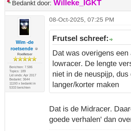
Willeke_IGKT
Bedankt door:
08-Oct-2025, 07:25 PM
Frutsel schreef:
Wim -de
roetsende
Dat was overigens een
Roeifietser
lowracer. De lengte vers
Berichten: 7.586
Topics: 189
niet in de neuspijp, dus
Lid sinds: Apr 2017
Bedankt: 3644
langer/korter maken
11193 x bedankt in
5333 berichten
Dat is de Midracer. Daar
goede verhalen' dan ove