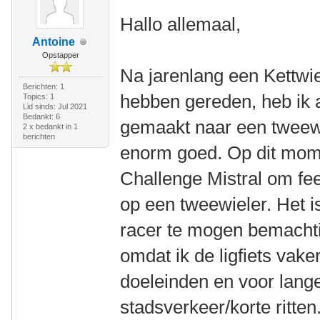
Hallo allemaal,
Antoine
Opstapper
Na jarenlang een Kettwi
Berichten: 1
hebben gereden, heb ik 
Topics: 1
Lid sinds: Jul 2021
Bedankt: 6
gemaakt naar een tweewie
2 x bedankt in 1
berichten
enorm goed. Op dit mom
Challenge Mistral om feel
op een tweewieler. Het 
racer te mogen bemachti
omdat ik de ligfiets vake
doeleinden en voor lange
stadsverkeer/korte ritten