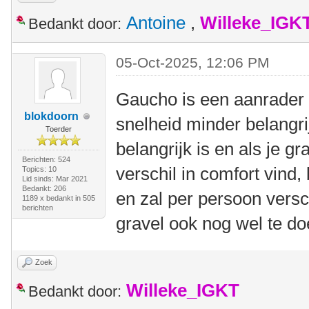
Antoine
,
Willeke_IGK
Bedankt door:
05-Oct-2025, 12:06 PM
Gaucho is een aanrader a
blokdoorn
snelheid minder belangrij
Toerder
belangrijk is en als je gr
Berichten: 524
verschil in comfort vind,
Topics: 10
Lid sinds: Mar 2021
Bedankt: 206
en zal per persoon versc
1189 x bedankt in 505
berichten
gravel ook nog wel te do
Zoek
Willeke_IGKT
Bedankt door: