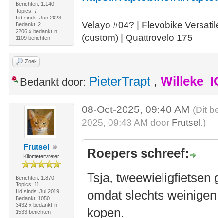
Berichten: 1.140
Topics: 7
Lid sinds: Jun 2023
Velayo #
0
4?
| Flevobike Versati
Bedankt: 2
2206 x bedankt in
(custom) | Quattrovelo 175
1109 berichten
Zoek
PieterTrapt
,
Willeke_
Bedankt door:
08-Oct-2025, 09:40 AM
(Dit b
2025, 09:43 AM door
Frutsel
.)
Frutsel
Roepers schreef:
Kilometervreter
Tsja, tweewieligfietsen 
Berichten: 1.870
Topics: 11
omdat slechts weinigen 
Lid sinds: Jul 2019
Bedankt: 1050
3432 x bedankt in
kopen.
1533 berichten