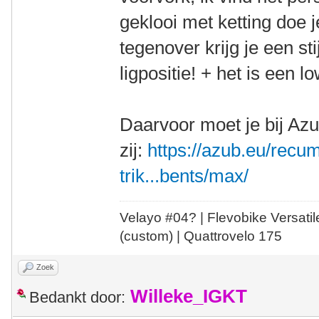
geklooi met ketting doe 
tegenover krijg je een sti
ligpositie! + het is een 
Daarvoor moet je bij Az
zij:
https://azub.eu/recu
trik...bents/max/
Velayo #
0
4?
| Flevobike Versati
(custom) | Quattrovelo 175
Zoek
Willeke_IGKT
Bedankt door: