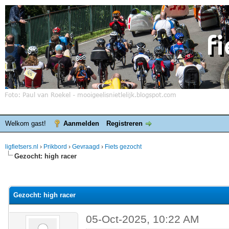
Welkom gast!
Aanmelden
Registreren
ligfietsers.nl
›
Prikbord
›
Gevraagd
›
Fiets gezocht
Gezocht: high racer
elde waardering is 0
Gezocht: high racer
05-Oct-2025, 10:22 AM