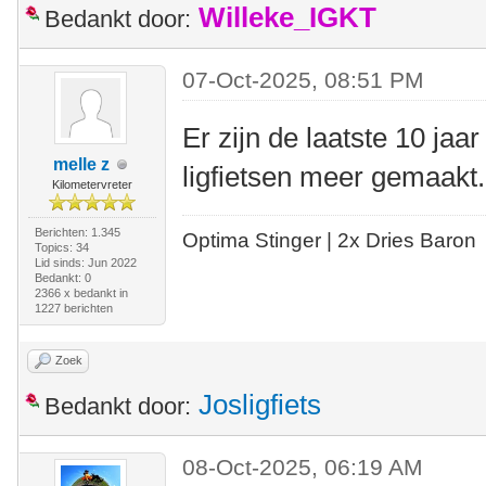
Willeke_IGKT
Bedankt door:
07-Oct-2025, 08:51 PM
Er zijn de laatste 10 ja
melle z
ligfietsen meer gemaak
Kilometervreter
Berichten: 1.345
Optima Stinger |
2x Dries Baron
Topics: 34
Lid sinds: Jun 2022
Bedankt: 0
2366 x bedankt in
1227 berichten
Zoek
Josligfiets
Bedankt door:
08-Oct-2025, 06:19 AM