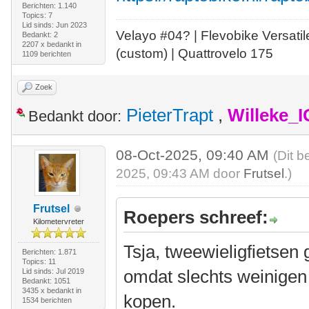
Berichten: 1.140
Topics: 7
Lid sinds: Jun 2023
Velayo #
0
4?
| Flevobike Versati
Bedankt: 2
2207 x bedankt in
(custom) | Quattrovelo 175
1109 berichten
Zoek
PieterTrapt
,
Willeke_
Bedankt door:
08-Oct-2025, 09:40 AM
(Dit b
2025, 09:43 AM door
Frutsel
.)
Frutsel
Roepers schreef:
Kilometervreter
Tsja, tweewieligfietsen 
Berichten: 1.871
Topics: 11
omdat slechts weinigen 
Lid sinds: Jul 2019
Bedankt: 1051
3435 x bedankt in
kopen.
1534 berichten