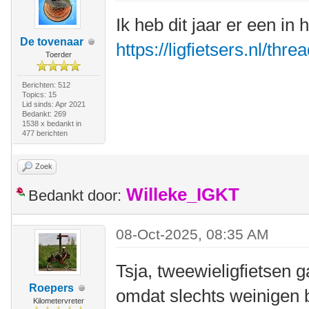
Ik heb dit jaar er een in
De tovenaar
https://ligfietsers.nl/thr
Toerder
Berichten: 512
Topics: 15
Lid sinds: Apr 2021
Bedankt: 269
1538 x bedankt in
477 berichten
Zoek
Willeke_IGKT
Bedankt door:
08-Oct-2025, 08:35 AM
Tsja, tweewieligfietsen g
Roepers
omdat slechts weinigen b
Kilometervreter