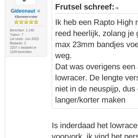
Frutsel schreef:
Gideonaut
Kilometervreter
Ik heb een Rapto High r
Berichten: 1.140
reed heerlijk, zolang je
Topics: 7
Lid sinds: Jun 2023
max 23mm bandjes voel
Bedankt: 2
2207 x bedankt in
1109 berichten
weg.
Dat was overigens een
lowracer. De lengte vers
niet in de neuspijp, dus
langer/korter maken
Is inderdaad het lowrac
voorvork, ik vind het pers