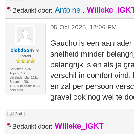
Antoine
,
Willeke_IGK
Bedankt door:
05-Oct-2025, 12:06 PM
Gaucho is een aanrader a
blokdoorn
snelheid minder belangrij
Toerder
belangrijk is en als je gr
Berichten: 524
verschil in comfort vind,
Topics: 10
Lid sinds: Mar 2021
Bedankt: 206
en zal per persoon versc
1189 x bedankt in 505
berichten
gravel ook nog wel te do
Zoek
Willeke_IGKT
Bedankt door: