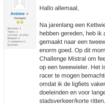
Hallo allemaal,
Antoine
Opstapper
Na jarenlang een Kettwi
Berichten: 1
hebben gereden, heb ik 
Topics: 1
Lid sinds: Jul 2021
Bedankt: 6
gemaakt naar een tweewie
2 x bedankt in 1
berichten
enorm goed. Op dit mom
Challenge Mistral om feel
op een tweewieler. Het 
racer te mogen bemachti
omdat ik de ligfiets vake
doeleinden en voor lange
stadsverkeer/korte ritten