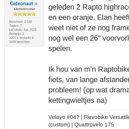
Gideonaut
geleden 2 Rapto highrace
Kilometervreter
en een oranje. Elan hee
Berichten: 1.140
weet niet of ze nog fram
Topics: 7
Lid sinds: Jun 2023
Bedankt: 2
nog wel een 26" voorvor
2207 x bedankt in
1109 berichten
spelen.
Ik hou van m'n Raptobike
fiets, van lange afstand
probleem! (op wat drama
kettingwieltjes na)
Velayo #
0
4?
| Flevobike Versati
(custom) | Quattrovelo 175