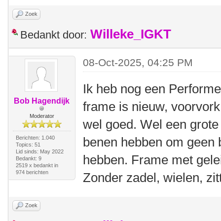
Zoek
Willeke_IGKT
Bedankt door:
08-Oct-2025, 04:25 PM
Ik heb nog een Performer
Bob Hagendijk
frame is nieuw, voorvork
Moderator
wel goed. Wel een grote
Berichten: 1.040
benen hebben om geen b
Topics: 51
Lid sinds: May 2022
hebben. Frame met gelei
Bedankt: 9
2519 x bedankt in
974 berichten
Zonder zadel, wielen, zitt
Zoek