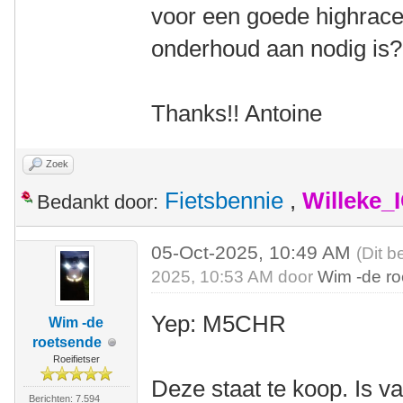
voor een goede highracer
onderhoud aan nodig is
Thanks!! Antoine
Zoek
Fietsbennie
,
Willeke_
Bedankt door:
05-Oct-2025, 10:49 AM
(Dit b
2025, 10:53 AM door
Wim -de r
Yep: M5CHR
Wim -de
roetsende
Roeifietser
Deze staat te koop. Is v
Berichten: 7.594