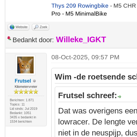
Thys 209 Rowingbike
- M5 CHR
Pro - M5 MinimalBike
Website
Zoek
Willeke_IGKT
Bedankt door:
08-Oct-2025, 09:57 PM
Wim -de roetsende sc
Frutsel
Kilometervreter
Frutsel schreef:
Berichten: 1.871
Topics: 11
Dat was overigens een
Lid sinds: Jul 2019
Bedankt: 1051
3435 x bedankt in
lowracer. De lengte ver
1534 berichten
niet in de neuspijp, du