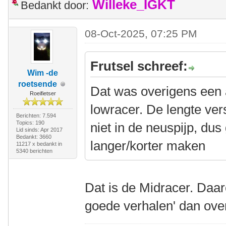
Willeke_IGKT
Bedankt door:
08-Oct-2025, 07:25 PM
Frutsel schreef:
Wim -de
roetsende
Dat was overigens een
Roeifietser
lowracer. De lengte vers
Berichten: 7.594
Topics: 190
niet in de neuspijp, dus
Lid sinds: Apr 2017
Bedankt: 3660
langer/korter maken
11217 x bedankt in
5340 berichten
Dat is de Midracer. Daar
goede verhalen' dan ove