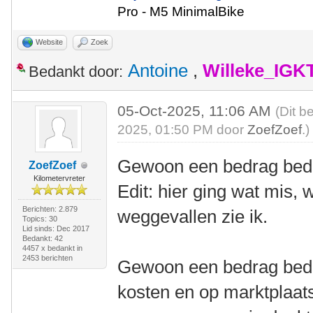
Pro - M5 MinimalBike
Website
Zoek
Antoine
,
Willeke_IGK
Bedankt door:
05-Oct-2025, 11:06 AM
(Dit b
2025, 01:50 PM door
ZoefZoef
.)
Gewoon een bedrag be
ZoefZoef
Kilometervreter
Edit: hier ging wat mis,
Berichten: 2.879
weggevallen zie ik.
Topics: 30
Lid sinds: Dec 2017
Bedankt: 42
4457 x bedankt in
2453 berichten
Gewoon een bedrag bede
kosten en op marktplaats