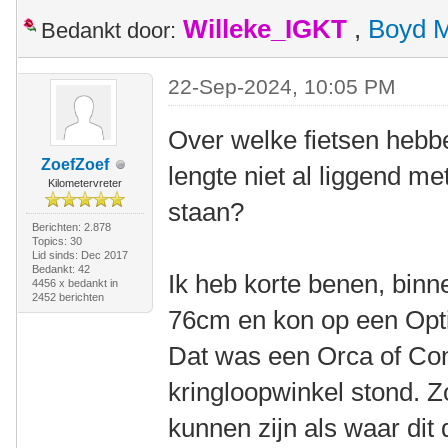
Willeke_IGKT
,
Boyd 
Bedankt door:
22-Sep-2024, 10:05 PM
Over welke fietsen hebbe
ZoefZoef
lengte niet al liggend me
Kilometervreter
staan?
Berichten: 2.878
Topics: 30
Lid sinds: Dec 2017
Bedankt: 42
Ik heb korte benen, binn
4456 x bedankt in
2452 berichten
76cm en kon op een Optim
Dat was een Orca of Cond
kringloopwinkel stond. Z
kunnen zijn als waar dit