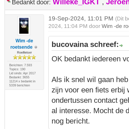
Willeke_IGKT
,
Jeroe
Bedankt door:
19-Sep-2024, 11:01 PM
(Dit 
2024, 11:04 PM door
Wim -de r
Wim -de
bucovaina schreef:
roetsende
Roeifietser
OK bedankt iedereen vo
Berichten: 7.593
Topics: 190
Lid sinds: Apr 2017
Als ik snel wil gaan heb
Bedankt: 3655
11214 x bedankt in
5339 berichten
zijn voor een fiets erbij
ondertussen contact g
al interesse. Mocht de d
nog bericht.