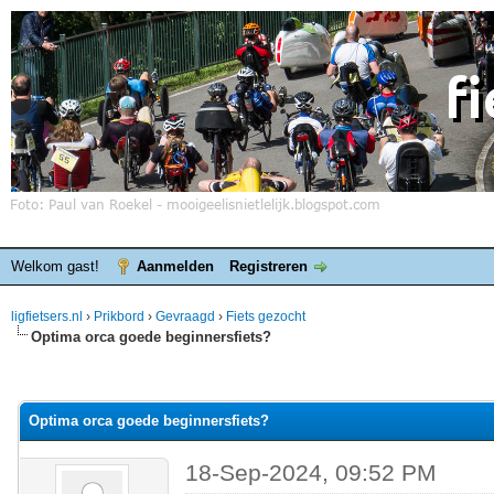
Welkom gast!
Aanmelden
Registreren
ligfietsers.nl
›
Prikbord
›
Gevraagd
›
Fiets gezocht
Optima orca goede beginnersfiets?
elde waardering is 0
Optima orca goede beginnersfiets?
18-Sep-2024, 09:52 PM