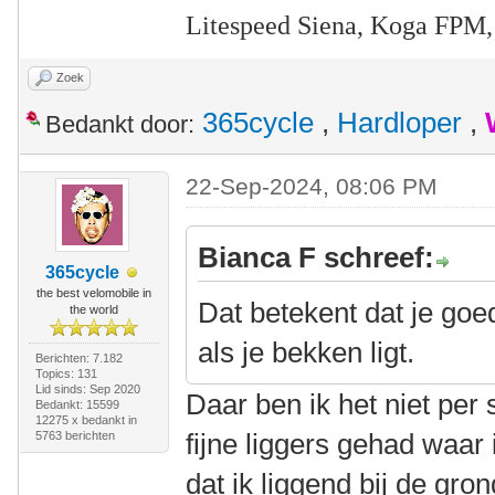
Litespeed Siena, Koga FPM,
Zoek
365cycle
,
Hardloper
,
Bedankt door:
22-Sep-2024, 08:06 PM
Bianca F schreef:
365cycle
the best velomobile in
Dat betekent dat je goe
the world
als je bekken ligt.
Berichten: 7.182
Topics: 131
Lid sinds: Sep 2020
Daar ben ik het niet pe
Bedankt: 15599
12275 x bedankt in
fijne liggers gehad waar
5763 berichten
dat ik liggend bij de gro