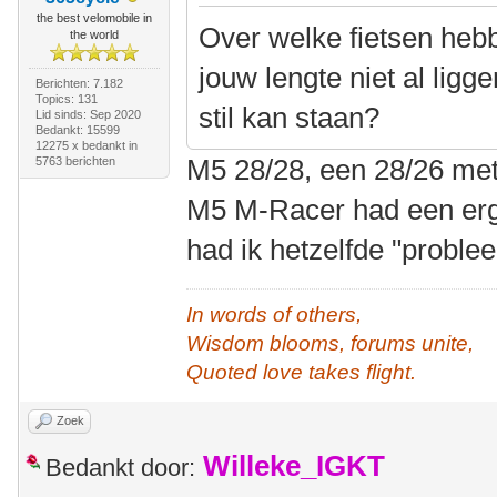
the best velomobile in
Over welke fietsen hebb
the world
jouw lengte niet al lig
Berichten: 7.182
Topics: 131
stil kan staan?
Lid sinds: Sep 2020
Bedankt: 15599
12275 x bedankt in
M5 28/28, een 28/26 met
5763 berichten
M5 M-Racer had een erg
had ik hetzelfde "proble
In words of others,
Wisdom blooms, forums unite,
Quoted love takes flight.
Zoek
Willeke_IGKT
Bedankt door: