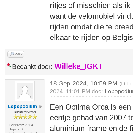
ritjes of misschien als i
want de velomobiel vindt
rijden omdat die te breed
elkaar te rijden op Belgi
Zoek
Willeke_IGKT
Bedankt door:
18-Sep-2024, 10:59 PM
(Dit 
2024, 11:01 PM door
Lopopodi
Een Optima Orca is een pr
Lopopodium
Kilometervreter
eentje gehad van 2007 to
Berichten: 2.364
aluminium frame en de f
Topics: 35