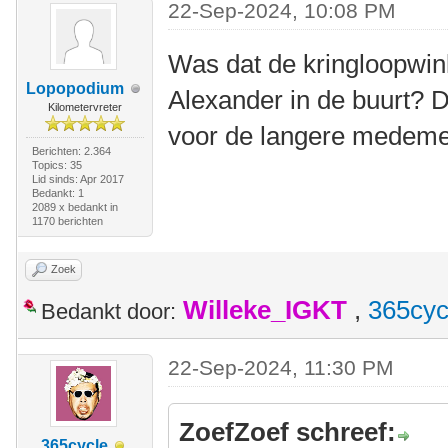
22-Sep-2024, 10:08 PM
Was dat de kringloopwink
Lopopodium
Alexander in de buurt? 
Kilometervreter
voor de langere medem
Berichten: 2.364
Topics: 35
Lid sinds: Apr 2017
Bedankt: 1
2089 x bedankt in
1170 berichten
Zoek
Willeke_IGKT
,
365cyc
Bedankt door:
22-Sep-2024, 11:30 PM
ZoefZoef schreef:
365cycle