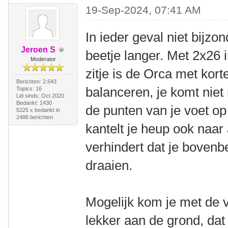
19-Sep-2024, 07:41 AM
In ieder geval niet bijzo
Jeroen S
beetje langer. Met 2x26 
Moderator
zitje is de Orca met kort
Berichten: 2.643
balanceren, je komt niet
Topics: 16
Lid sinds: Oct 2020
Bedankt: 1430
de punten van je voet op 
5225 x bedankt in
2486 berichten
kantelt je heup ook naar 
verhindert dat je boven
draaien.
Mogelijk kom je met de 
lekker aan de grond, dat 