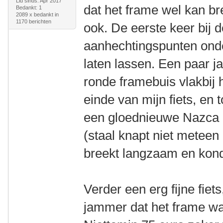
Lid sinds: Apr 2017
dat het frame wel kan br
Bedankt: 1
2089 x bedankt in
1170 berichten
ook. De eerste keer bij 
aanhechtingspunten onder
laten lassen. Een paar ja
ronde framebuis vlakbij 
einde van mijn fiets, en
een gloednieuwe Nazca 
(staal knapt niet meteen
breekt langzaam en kondi
Verder een erg fijne fiet
jammer dat het frame wat 