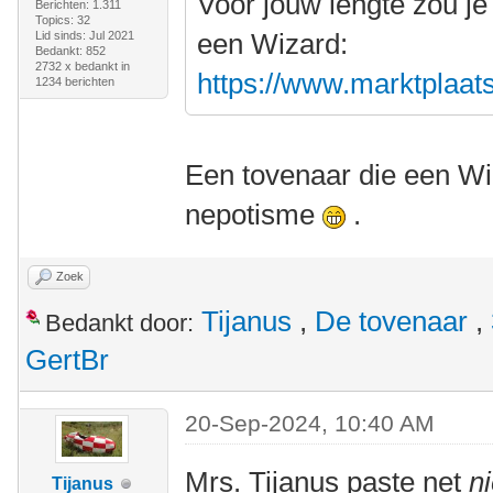
Voor jouw lengte zou je
Berichten: 1.311
Topics: 32
een Wizard:
Lid sinds: Jul 2021
Bedankt: 852
2732 x bedankt in
https://www.marktplaats.
1234 berichten
Een tovenaar die een Wiz
nepotisme
.
Zoek
Tijanus
,
De tovenaar
,
Bedankt door:
GertBr
20-Sep-2024, 10:40 AM
Mrs. Tijanus paste net
ni
Tijanus