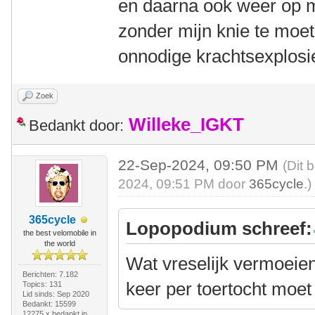
en daarna ook weer op 
zonder mijn knie te mo
onnodige krachtsexplos
Zoek
Willeke_IGKT
Bedankt door:
22-Sep-2024, 09:50 PM
(Dit 
2024, 09:51 PM door
365cycle
.)
365cycle
Lopopodium schreef:
the best velomobile in
the world
Wat vreselijk vermoeien
Berichten: 7.182
keer per toertocht moet
Topics: 131
Lid sinds: Sep 2020
Bedankt: 15599
12275 x bedankt in