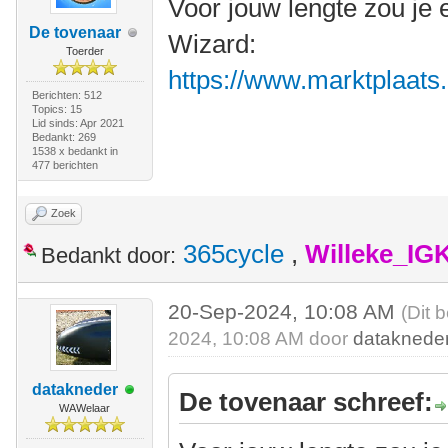
Voor jouw lengte zou je 
De tovenaar
Wizard:
Toerder
https://www.marktplaats.n
Berichten: 512
Topics: 15
Lid sinds: Apr 2021
Bedankt: 269
1538 x bedankt in
477 berichten
Zoek
365cycle
,
Willeke_IG
Bedankt door:
20-Sep-2024, 10:08 AM
(Dit 
2024, 10:08 AM door
dataknede
datakneder
De tovenaar schreef:
WAWelaar