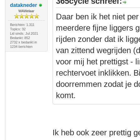
365cycle schreef:
datakneder
WAWelaar
Daar ben ik het niet pe
Berichten: 1.311
meerdere fijne liggers 
Topics: 32
Lid sinds: Jul 2021
rijden zonder dat ik lig
Bedankt: 852
2732 x bedankt in
1234 berichten
van zittend wegrijden (d
voor mij het prettigst - 
rechtervoet inklikken. B
doorremmen zodat je do
komt.
Ik heb ook zeer prettig 