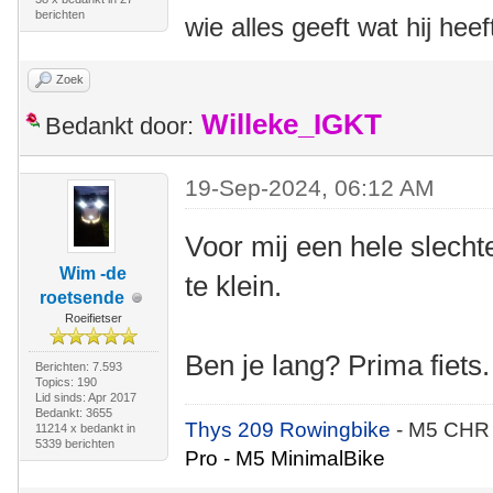
berichten
wie alles geeft wat hij heef
Zoek
Willeke_IGKT
Bedankt door:
19-Sep-2024, 06:12 AM
Voor mij een hele slecht
Wim -de
te klein.
roetsende
Roeifietser
Ben je lang? Prima fiets.
Berichten: 7.593
Topics: 190
Lid sinds: Apr 2017
Bedankt: 3655
Thys 209 Rowingbike
- M5 CHR
11214 x bedankt in
5339 berichten
Pro - M5 MinimalBike