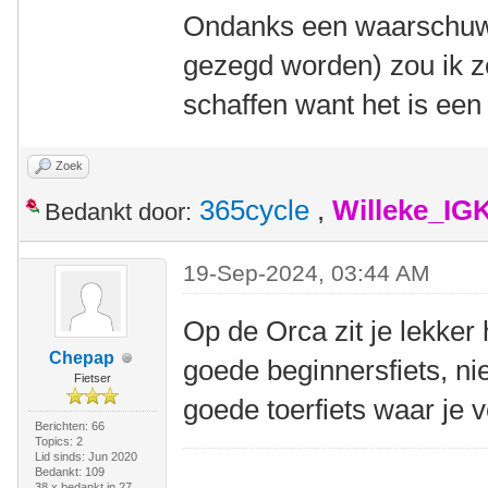
Ondanks een waarschuwe
gezegd worden) zou ik z
schaffen want het is een v
Zoek
365cycle
,
Willeke_IG
Bedankt door:
19-Sep-2024, 03:44 AM
Op de Orca zit je lekker
Chepap
goede beginnersfiets, ni
Fietser
goede toerfiets waar je
Berichten: 66
Topics: 2
Lid sinds: Jun 2020
Bedankt: 109
38 x bedankt in 27