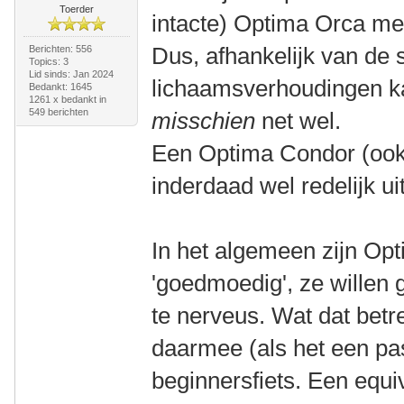
Toerder
intacte) Optima Orca me
Dus, afhankelijk van de 
Berichten: 556
Topics: 3
Lid sinds: Jan 2024
lichaamsverhoudingen 
Bedankt: 1645
1261 x bedankt in
549 berichten
misschien
net wel.
Een Optima Condor (ook 
inderdaad wel redelijk uit
In het algemeen zijn Opti
'goedmoedig', ze willen g
te nerveus. Wat dat betref
daarmee (als het een pa
beginnersfiets. Een equi