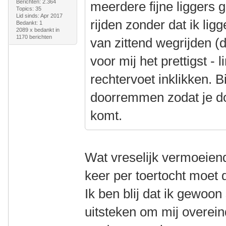
Berichten: 2.364
meerdere fijne liggers 
Topics: 35
Lid sinds: Apr 2017
rijden zonder dat ik lig
Bedankt: 1
2089 x bedankt in
1170 berichten
van zittend wegrijden (d
voor mij het prettigst - 
rechtervoet inklikken. B
doorremmen zodat je do
komt.
Wat vreselijk vermoeiend
keer per toertocht moet 
Ik ben blij dat ik gewoo
uitsteken om mij overeind