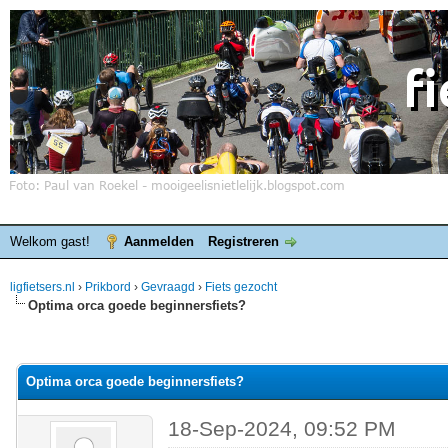
Welkom gast!
Aanmelden
Registreren
ligfietsers.nl
›
Prikbord
›
Gevraagd
›
Fiets gezocht
Optima orca goede beginnersfiets?
elde waardering is 0
Optima orca goede beginnersfiets?
18-Sep-2024, 09:52 PM