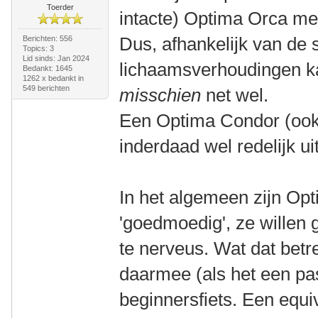
Toerder
intacte) Optima Orca me
Dus, afhankelijk van de 
Berichten: 556
Topics: 3
Lid sinds: Jan 2024
lichaamsverhoudingen 
Bedankt: 1645
1262 x bedankt in
549 berichten
misschien
net wel.
Een Optima Condor (ook 
inderdaad wel redelijk uit
In het algemeen zijn Opti
'goedmoedig', ze willen g
te nerveus. Wat dat betref
daarmee (als het een pa
beginnersfiets. Een equi