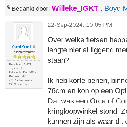
Willeke_IGKT
,
Boyd 
Bedankt door:
22-Sep-2024, 10:05 PM
Over welke fietsen hebbe
ZoefZoef
lengte niet al liggend me
Kilometervreter
staan?
Berichten: 2.879
Topics: 30
Lid sinds: Dec 2017
Bedankt: 42
Ik heb korte benen, binn
4457 x bedankt in
2453 berichten
76cm en kon op een Optim
Dat was een Orca of Cond
kringloopwinkel stond. Z
kunnen zijn als waar dit