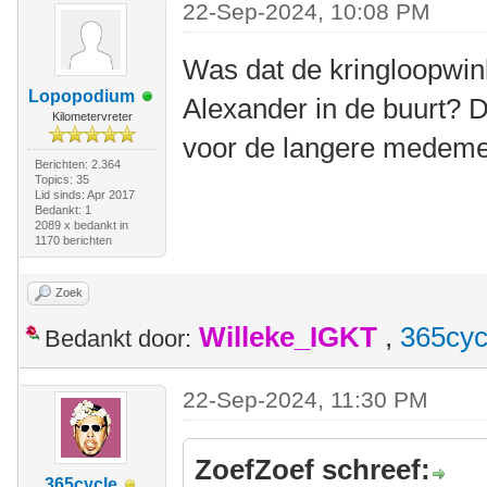
22-Sep-2024, 10:08 PM
Was dat de kringloopwink
Lopopodium
Alexander in de buurt? 
Kilometervreter
voor de langere medem
Berichten: 2.364
Topics: 35
Lid sinds: Apr 2017
Bedankt: 1
2089 x bedankt in
1170 berichten
Zoek
Willeke_IGKT
,
365cyc
Bedankt door:
22-Sep-2024, 11:30 PM
ZoefZoef schreef:
365cycle