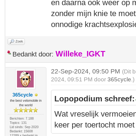
en daarna ook weer op 
zonder mijn knie te mo
onnodige krachtsexplos
Zoek
Willeke_IGKT
Bedankt door:
22-Sep-2024, 09:50 PM
(Dit 
2024, 09:51 PM door
365cycle
.)
365cycle
Lopopodium schreef:
the best velomobile in
the world
Wat vreselijk vermoeien
Berichten: 7.188
keer per toertocht moet
Topics: 131
Lid sinds: Sep 2020
Bedankt: 15608
12289 x bedankt in