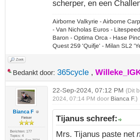
scherper, en een Challen
Airborne Valkyrie - Airborne Car
- Van Nicholas Euros - Litespee
Baron - Optima Orca - Hase Pin
Quest 259 'Quifje' - Milan SL2 '
Zoek
365cycle
,
Willeke_IG
Bedankt door:
22-Sep-2024, 07:12 PM
(Dit 
2024, 07:14 PM door
Bianca F
.)
Bianca F
Tijanus schreef:
Fietser
Berichten: 177
Mrs. Tijanus paste net
n
Topics: 4