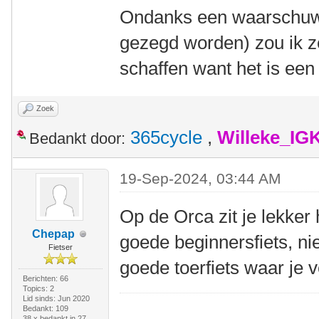
Ondanks een waarschuwe
gezegd worden) zou ik z
schaffen want het is een v
Zoek
365cycle
,
Willeke_IG
Bedankt door:
19-Sep-2024, 03:44 AM
Op de Orca zit je lekker
Chepap
goede beginnersfiets, ni
Fietser
goede toerfiets waar je
Berichten: 66
Topics: 2
Lid sinds: Jun 2020
Bedankt: 109
38 x bedankt in 27