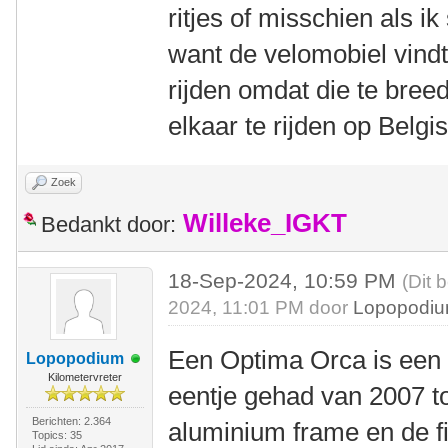
ritjes of misschien als i
want de velomobiel vindt
rijden omdat die te breed
elkaar te rijden op Belgi
Zoek
Willeke_IGKT
Bedankt door:
18-Sep-2024, 10:59 PM
(Dit 
2024, 11:01 PM door
Lopopodi
Een Optima Orca is een pr
Lopopodium
Kilometervreter
eentje gehad van 2007 to
Berichten: 2.364
aluminium frame en de f
Topics: 35