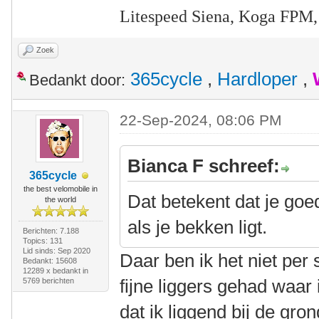
Litespeed Siena, Koga FPM,
Zoek
365cycle
,
Hardloper
,
Bedankt door:
22-Sep-2024, 08:06 PM
Bianca F schreef:
365cycle
the best velomobile in
Dat betekent dat je goe
the world
als je bekken ligt.
Berichten: 7.188
Topics: 131
Lid sinds: Sep 2020
Daar ben ik het niet pe
Bedankt: 15608
12289 x bedankt in
fijne liggers gehad waar
5769 berichten
dat ik liggend bij de gro