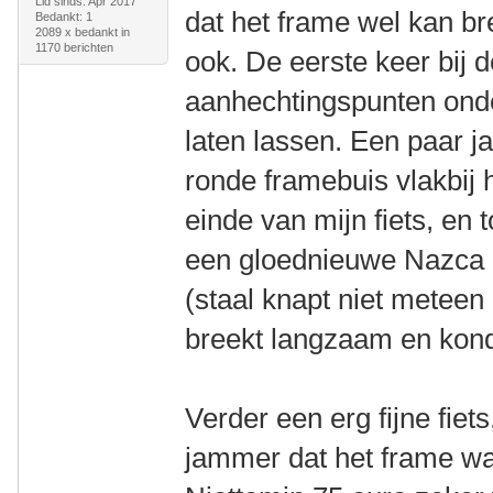
Lid sinds: Apr 2017
dat het frame wel kan br
Bedankt: 1
2089 x bedankt in
1170 berichten
ook. De eerste keer bij 
aanhechtingspunten onder
laten lassen. Een paar ja
ronde framebuis vlakbij 
einde van mijn fiets, en
een gloednieuwe Nazca 
(staal knapt niet meteen
breekt langzaam en kondi
Verder een erg fijne fiet
jammer dat het frame wat 