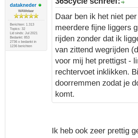
365cycle schreef:
datakneder
WAWelaar
Daar ben ik het niet pe
Berichten: 1.313
meerdere fijne liggers 
Topics: 32
Lid sinds: Jul 2021
rijden zonder dat ik lig
Bedankt: 853
2736 x bedankt in
1236 berichten
van zittend wegrijden (d
voor mij het prettigst - 
rechtervoet inklikken. B
doorremmen zodat je do
komt.
Ik heb ook zeer prettig 