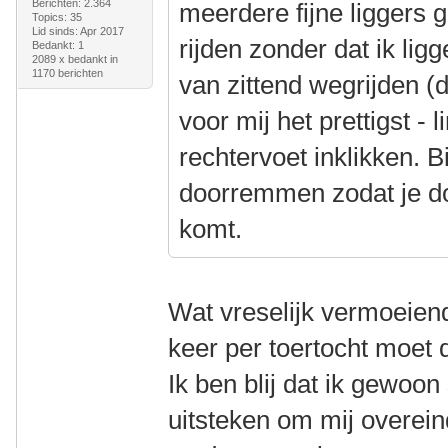
Berichten: 2.364
meerdere fijne liggers 
Topics: 35
Lid sinds: Apr 2017
rijden zonder dat ik lig
Bedankt: 1
2089 x bedankt in
1170 berichten
van zittend wegrijden (d
voor mij het prettigst - 
rechtervoet inklikken. B
doorremmen zodat je do
komt.
Wat vreselijk vermoeiend
keer per toertocht moet 
Ik ben blij dat ik gewoo
uitsteken om mij overeind