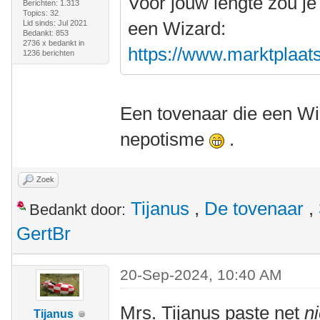
Voor jouw lengte zou je
Berichten: 1.313
Topics: 32
een Wizard:
Lid sinds: Jul 2021
Bedankt: 853
2736 x bedankt in
https://www.marktplaats.
1236 berichten
Een tovenaar die een Wiz
nepotisme
.
Zoek
Tijanus
,
De tovenaar
,
Bedankt door:
GertBr
20-Sep-2024, 10:40 AM
Mrs. Tijanus paste net
ni
Tijanus