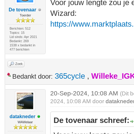
Voor jouw lengte zou je 
De tovenaar
Wizard:
Toerder
https://www.marktplaats.n
Berichten: 512
Topics: 15
Lid sinds: Apr 2021
Bedankt: 269
1538 x bedankt in
477 berichten
Zoek
365cycle
,
Willeke_IG
Bedankt door:
20-Sep-2024, 10:08 AM
(Dit 
2024, 10:08 AM door
dataknede
datakneder
De tovenaar schreef:
WAWelaar