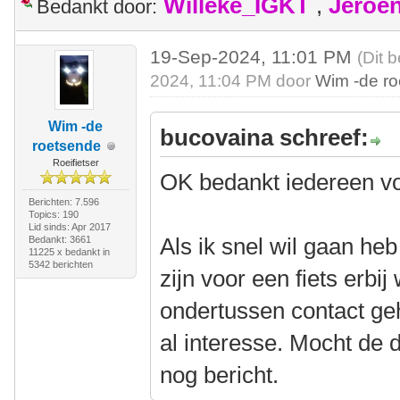
Willeke_IGKT
,
Jeroe
Bedankt door:
19-Sep-2024, 11:01 PM
(Dit 
2024, 11:04 PM door
Wim -de r
Wim -de
bucovaina schreef:
roetsende
Roeifietser
OK bedankt iedereen vo
Berichten: 7.596
Topics: 190
Lid sinds: Apr 2017
Als ik snel wil gaan heb
Bedankt: 3661
11225 x bedankt in
5342 berichten
zijn voor een fiets erbij
ondertussen contact g
al interesse. Mocht de d
nog bericht.