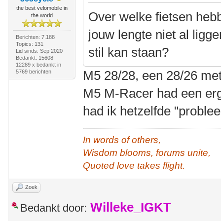
the best velomobile in
Over welke fietsen hebb
the world
jouw lengte niet al lig
Berichten: 7.188
Topics: 131
stil kan staan?
Lid sinds: Sep 2020
Bedankt: 15608
12289 x bedankt in
M5 28/28, een 28/26 met
5769 berichten
M5 M-Racer had een erg
had ik hetzelfde "proble
In words of others,
Wisdom blooms, forums unite,
Quoted love takes flight.
Zoek
Willeke_IGKT
Bedankt door: