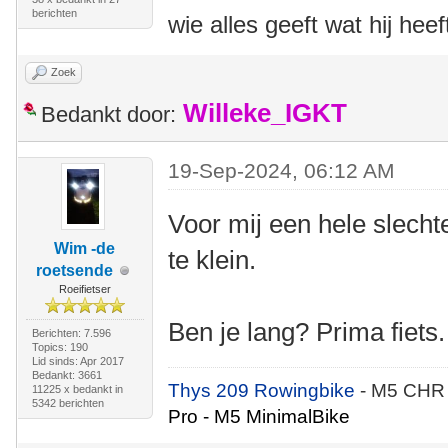
berichten
wie alles geeft wat hij heef
Zoek
Willeke_IGKT
Bedankt door:
19-Sep-2024, 06:12 AM
Voor mij een hele slecht
Wim -de
te klein.
roetsende
Roeifietser
Ben je lang? Prima fiets.
Berichten: 7.596
Topics: 190
Lid sinds: Apr 2017
Bedankt: 3661
Thys 209 Rowingbike
- M5 CHR
11225 x bedankt in
5342 berichten
Pro - M5 MinimalBike