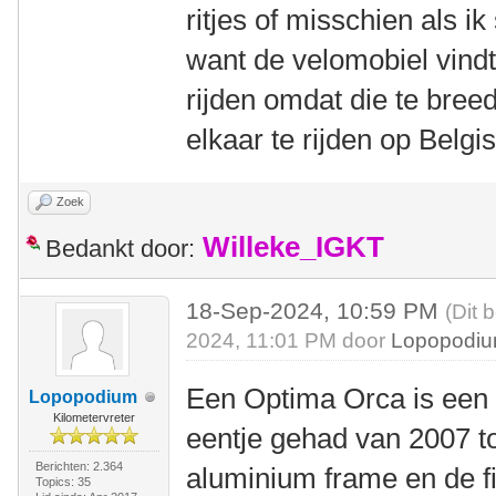
ritjes of misschien als i
want de velomobiel vindt
rijden omdat die te breed
elkaar te rijden op Belgi
Zoek
Willeke_IGKT
Bedankt door:
18-Sep-2024, 10:59 PM
(Dit 
2024, 11:01 PM door
Lopopodi
Een Optima Orca is een pr
Lopopodium
Kilometervreter
eentje gehad van 2007 to
Berichten: 2.364
aluminium frame en de f
Topics: 35