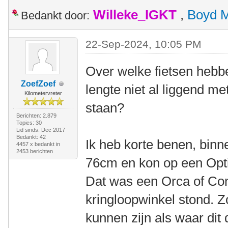
Willeke_IGKT
,
Boyd 
Bedankt door:
22-Sep-2024, 10:05 PM
Over welke fietsen hebbe
ZoefZoef
lengte niet al liggend me
Kilometervreter
staan?
Berichten: 2.879
Topics: 30
Lid sinds: Dec 2017
Bedankt: 42
Ik heb korte benen, binn
4457 x bedankt in
2453 berichten
76cm en kon op een Optim
Dat was een Orca of Cond
kringloopwinkel stond. Z
kunnen zijn als waar dit