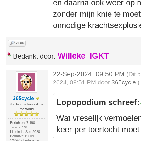
en daarna ook weer op 
zonder mijn knie te mo
onnodige krachtsexplos
Zoek
Willeke_IGKT
Bedankt door:
22-Sep-2024, 09:50 PM
(Dit 
2024, 09:51 PM door
365cycle
.)
365cycle
Lopopodium schreef:
the best velomobile in
the world
Wat vreselijk vermoeien
Berichten: 7.190
keer per toertocht moet
Topics: 131
Lid sinds: Sep 2020
Bedankt: 15609
12297 x bedankt in