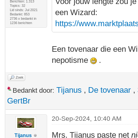
Voor jouw lengte zou je
Berichten: 1.313
Topics: 32
een Wizard:
Lid sinds: Jul 2021
Bedankt: 853
2736 x bedankt in
https://www.marktplaats.
1236 berichten
Een tovenaar die een Wiz
nepotisme
.
Zoek
Tijanus
,
De tovenaar
,
Bedankt door:
GertBr
20-Sep-2024, 10:40 AM
Mrs. Tijanus paste net
ni
Tijanus