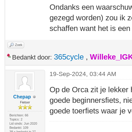
Ondanks een waarschuwe
gezegd worden) zou ik z
schaffen want het is een v
Zoek
365cycle
,
Willeke_IG
Bedankt door:
19-Sep-2024, 03:44 AM
Op de Orca zit je lekker
Chepap
goede beginnersfiets, ni
Fietser
goede toerfiets waar je
Berichten: 66
Topics: 2
Lid sinds: Jun 2020
Bedankt: 109
38 x bedankt in 27