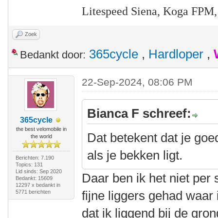
Litespeed Siena, Koga FPM,
Zoek
365cycle
,
Hardloper
,
Bedankt door:
22-Sep-2024, 08:06 PM
Bianca F schreef:
365cycle
the best velomobile in
Dat betekent dat je goe
the world
als je bekken ligt.
Berichten: 7.190
Topics: 131
Lid sinds: Sep 2020
Daar ben ik het niet pe
Bedankt: 15609
12297 x bedankt in
fijne liggers gehad waar
5771 berichten
dat ik liggend bij de gro