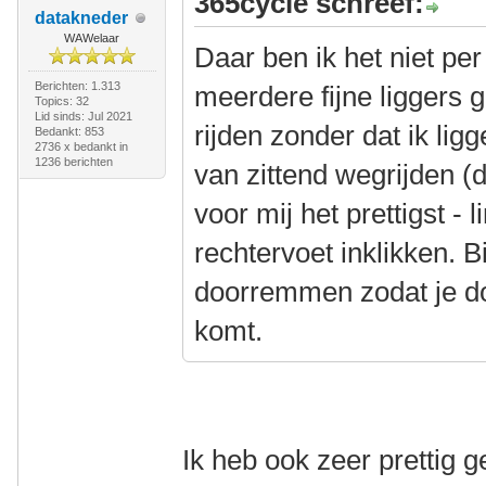
365cycle schreef:
datakneder
WAWelaar
Daar ben ik het niet pe
Berichten: 1.313
meerdere fijne liggers 
Topics: 32
Lid sinds: Jul 2021
rijden zonder dat ik lig
Bedankt: 853
2736 x bedankt in
1236 berichten
van zittend wegrijden (d
voor mij het prettigst - 
rechtervoet inklikken. B
doorremmen zodat je do
komt.
Ik heb ook zeer prettig 