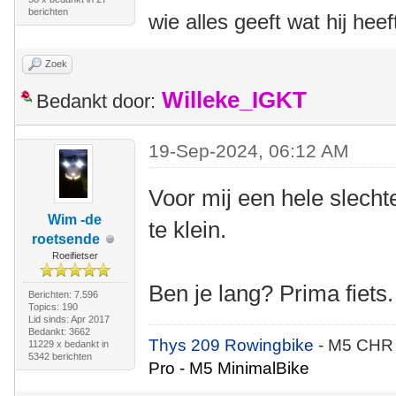
berichten
wie alles geeft wat hij heef
Zoek
Willeke_IGKT
Bedankt door:
19-Sep-2024, 06:12 AM
Voor mij een hele slecht
Wim -de
te klein.
roetsende
Roeifietser
Ben je lang? Prima fiets.
Berichten: 7.596
Topics: 190
Lid sinds: Apr 2017
Bedankt: 3662
Thys 209 Rowingbike
- M5 CHR
11229 x bedankt in
5342 berichten
Pro - M5 MinimalBike