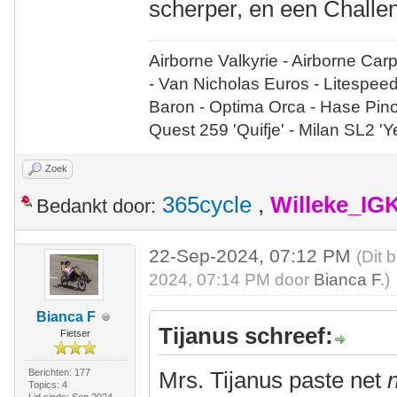
scherper, en een Challen
Airborne Valkyrie - Airborne Car
- Van Nicholas Euros - Litespee
Baron - Optima Orca - Hase Pin
Quest 259 'Quifje' - Milan SL2 '
Zoek
365cycle
,
Willeke_IG
Bedankt door:
22-Sep-2024, 07:12 PM
(Dit 
2024, 07:14 PM door
Bianca F
.)
Bianca F
Tijanus schreef:
Fietser
Berichten: 177
Mrs. Tijanus paste net
n
Topics: 4