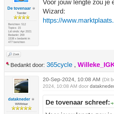
Voor jouw lengte zou je 
De tovenaar
Wizard:
Toerder
https://www.marktplaats.n
Berichten: 512
Topics: 15
Lid sinds: Apr 2021
Bedankt: 269
1538 x bedankt in
477 berichten
Zoek
365cycle
,
Willeke_IG
Bedankt door:
20-Sep-2024, 10:08 AM
(Dit 
2024, 10:08 AM door
dataknede
datakneder
De tovenaar schreef:
WAWelaar