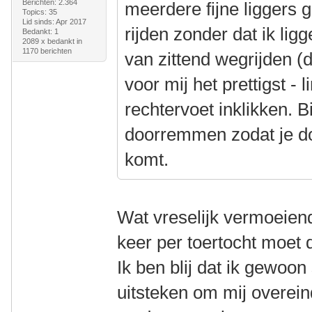
Berichten: 2.364
meerdere fijne liggers 
Topics: 35
Lid sinds: Apr 2017
rijden zonder dat ik lig
Bedankt: 1
2089 x bedankt in
1170 berichten
van zittend wegrijden (d
voor mij het prettigst - 
rechtervoet inklikken. B
doorremmen zodat je do
komt.
Wat vreselijk vermoeiend
keer per toertocht moet 
Ik ben blij dat ik gewoo
uitsteken om mij overeind