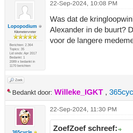
22-Sep-2024, 10:08 PM
Was dat de kringloopwink
Lopopodium
Alexander in de buurt? 
Kilometervreter
voor de langere medem
Berichten: 2.364
Topics: 35
Lid sinds: Apr 2017
Bedankt: 1
2089 x bedankt in
1170 berichten
Zoek
Willeke_IGKT
,
365cyc
Bedankt door:
22-Sep-2024, 11:30 PM
ZoefZoef schreef:
365cycle