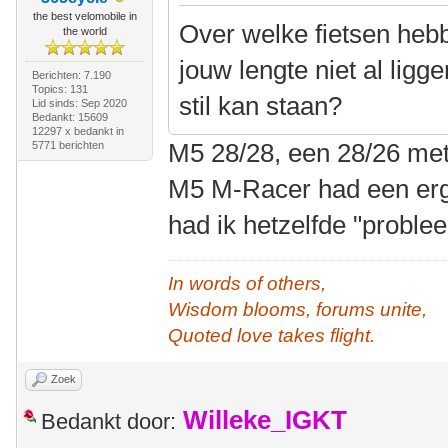
the best velomobile in
Over welke fietsen hebb
the world
jouw lengte niet al lig
Berichten: 7.190
Topics: 131
stil kan staan?
Lid sinds: Sep 2020
Bedankt: 15609
12297 x bedankt in
M5 28/28, een 28/26 met
5771 berichten
M5 M-Racer had een erg
had ik hetzelfde "proble
In words of others,
Wisdom blooms, forums unite,
Quoted love takes flight.
Zoek
Willeke_IGKT
Bedankt door: