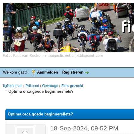
Welkom gast!
Aanmelden
Registreren
ligfietsers.nl
›
Prikbord
›
Gevraagd
›
Fiets gezocht
Optima orca goede beginnersfiets?
elde waardering is 0
Optima orca goede beginnersfiets?
18-Sep-2024, 09:52 PM