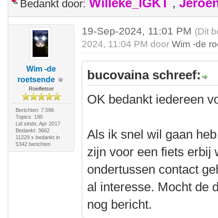
Willeke_IGKT
,
Jeroe
Bedankt door:
19-Sep-2024, 11:01 PM
(Dit 
2024, 11:04 PM door
Wim -de r
Wim -de
bucovaina schreef:
roetsende
Roeifietser
OK bedankt iedereen vo
Berichten: 7.596
Topics: 190
Lid sinds: Apr 2017
Als ik snel wil gaan heb
Bedankt: 3662
11229 x bedankt in
5342 berichten
zijn voor een fiets erbij
ondertussen contact g
al interesse. Mocht de d
nog bericht.