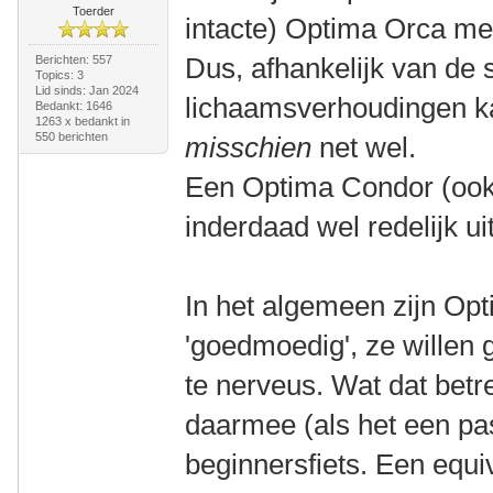
Toerder
intacte) Optima Orca me
Dus, afhankelijk van de 
Berichten: 557
Topics: 3
Lid sinds: Jan 2024
lichaamsverhoudingen 
Bedankt: 1646
1263 x bedankt in
550 berichten
misschien
net wel.
Een Optima Condor (ook 
inderdaad wel redelijk uit
In het algemeen zijn Opti
'goedmoedig', ze willen g
te nerveus. Wat dat betref
daarmee (als het een pa
beginnersfiets. Een equi