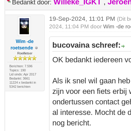
Willeke_IGKT
,
Jeroe
Bedankt door:
19-Sep-2024, 11:01 PM
(Dit 
2024, 11:04 PM door
Wim -de r
Wim -de
bucovaina schreef:
roetsende
Roeifietser
OK bedankt iedereen vo
Berichten: 7.596
Topics: 190
Lid sinds: Apr 2017
Als ik snel wil gaan heb
Bedankt: 3661
11224 x bedankt in
5342 berichten
zijn voor een fiets erbij
ondertussen contact g
al interesse. Mocht de d
nog bericht.