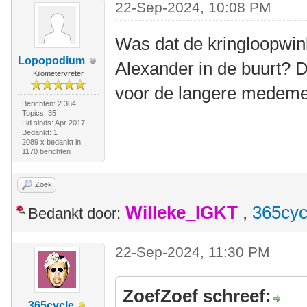
22-Sep-2024, 10:08 PM
Was dat de kringloopwink
Lopopodium
Alexander in de buurt? 
Kilometervreter
voor de langere medem
Berichten: 2.364
Topics: 35
Lid sinds: Apr 2017
Bedankt: 1
2089 x bedankt in
1170 berichten
Zoek
Willeke_IGKT
,
365cyc
Bedankt door:
22-Sep-2024, 11:30 PM
ZoefZoef schreef:
365cycle