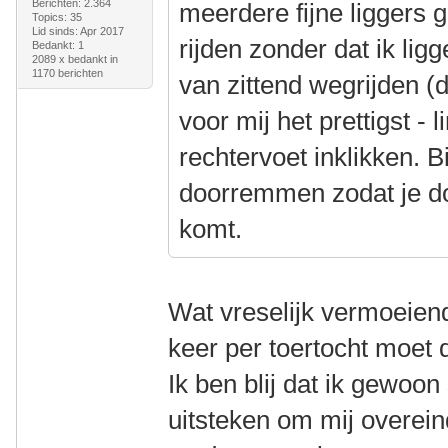
Berichten: 2.364
meerdere fijne liggers 
Topics: 35
Lid sinds: Apr 2017
rijden zonder dat ik lig
Bedankt: 1
2089 x bedankt in
1170 berichten
van zittend wegrijden (d
voor mij het prettigst - 
rechtervoet inklikken. B
doorremmen zodat je do
komt.
Wat vreselijk vermoeiend
keer per toertocht moet 
Ik ben blij dat ik gewoo
uitsteken om mij overeind