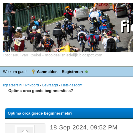
Welkom gast!
Aanmelden
Registreren
ligfietsers.nl
›
Prikbord
›
Gevraagd
›
Fiets gezocht
Optima orca goede beginnersfiets?
elde waardering is 0
Optima orca goede beginnersfiets?
18-Sep-2024, 09:52 PM