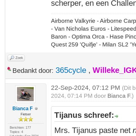
scherper, en een Challen
Airborne Valkyrie - Airborne Car
- Van Nicholas Euros - Litespee
Baron - Optima Orca - Hase Pin
Quest 259 'Quifje' - Milan SL2 '
Zoek
365cycle
,
Willeke_IG
Bedankt door:
22-Sep-2024, 07:12 PM
(Dit 
2024, 07:14 PM door
Bianca F
.)
Bianca F
Tijanus schreef:
Fietser
Berichten: 177
Mrs. Tijanus paste net
n
Topics: 4