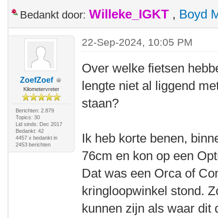
Willeke_IGKT
,
Boyd 
Bedankt door:
22-Sep-2024, 10:05 PM
Over welke fietsen hebbe
ZoefZoef
lengte niet al liggend me
Kilometervreter
staan?
Berichten: 2.879
Topics: 30
Lid sinds: Dec 2017
Bedankt: 42
Ik heb korte benen, binn
4457 x bedankt in
2453 berichten
76cm en kon op een Optim
Dat was een Orca of Cond
kringloopwinkel stond. Z
kunnen zijn als waar dit