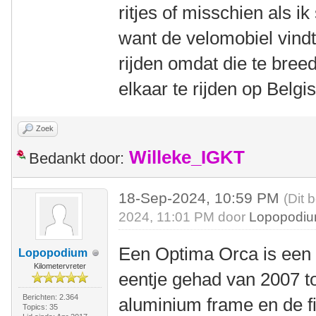
ritjes of misschien als i
want de velomobiel vindt
rijden omdat die te breed
elkaar te rijden op Belgi
Zoek
Willeke_IGKT
Bedankt door:
18-Sep-2024, 10:59 PM
(Dit 
2024, 11:01 PM door
Lopopodi
Een Optima Orca is een pr
Lopopodium
Kilometervreter
eentje gehad van 2007 to
Berichten: 2.364
aluminium frame en de f
Topics: 35