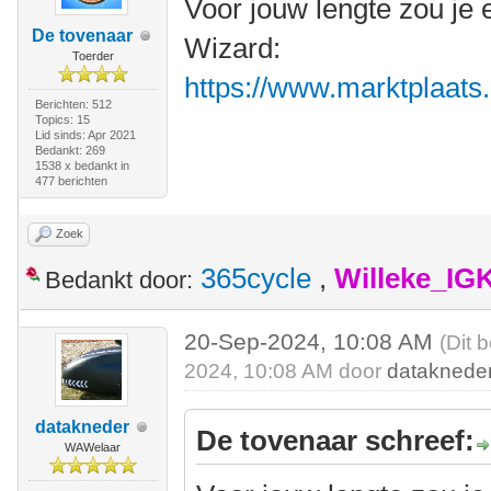
Voor jouw lengte zou je 
De tovenaar
Wizard:
Toerder
https://www.marktplaats.n
Berichten: 512
Topics: 15
Lid sinds: Apr 2021
Bedankt: 269
1538 x bedankt in
477 berichten
Zoek
365cycle
,
Willeke_IG
Bedankt door:
20-Sep-2024, 10:08 AM
(Dit 
2024, 10:08 AM door
dataknede
datakneder
De tovenaar schreef:
WAWelaar