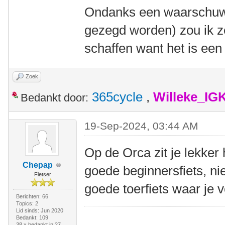
Ondanks een waarschuwe
gezegd worden) zou ik z
schaffen want het is een v
Zoek
365cycle
,
Willeke_IG
Bedankt door:
19-Sep-2024, 03:44 AM
Op de Orca zit je lekker
Chepap
goede beginnersfiets, ni
Fietser
goede toerfiets waar je
Berichten: 66
Topics: 2
Lid sinds: Jun 2020
Bedankt: 109
38 x bedankt in 27