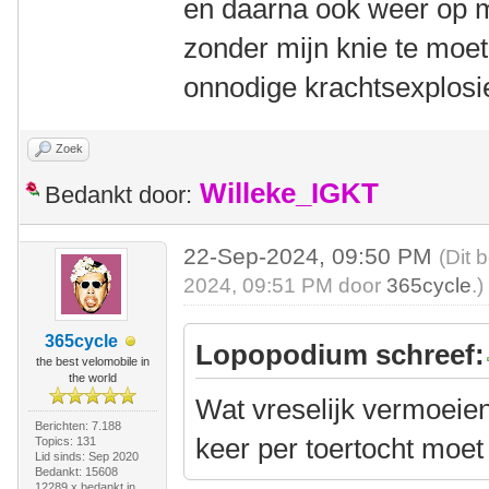
en daarna ook weer op 
zonder mijn knie te mo
onnodige krachtsexplos
Zoek
Willeke_IGKT
Bedankt door:
22-Sep-2024, 09:50 PM
(Dit 
2024, 09:51 PM door
365cycle
.)
365cycle
Lopopodium schreef:
the best velomobile in
the world
Wat vreselijk vermoeien
Berichten: 7.188
keer per toertocht moet
Topics: 131
Lid sinds: Sep 2020
Bedankt: 15608
12289 x bedankt in