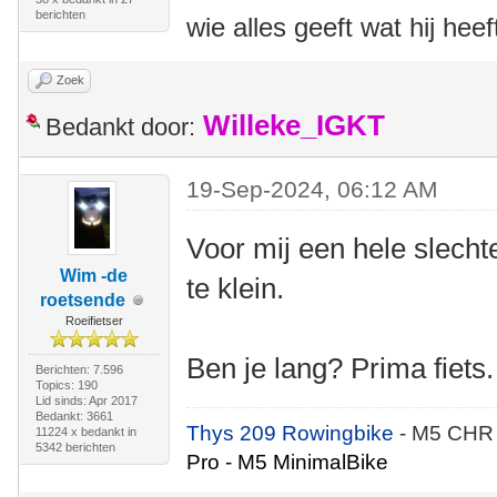
berichten
wie alles geeft wat hij heef
Zoek
Willeke_IGKT
Bedankt door:
19-Sep-2024, 06:12 AM
Voor mij een hele slecht
Wim -de
te klein.
roetsende
Roeifietser
Ben je lang? Prima fiets.
Berichten: 7.596
Topics: 190
Lid sinds: Apr 2017
Bedankt: 3661
Thys 209 Rowingbike
- M5 CHR
11224 x bedankt in
5342 berichten
Pro - M5 MinimalBike