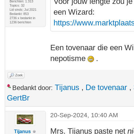
Voor jouw lengte zou je
Berichten: 1.313
Topics: 32
een Wizard:
Lid sinds: Jul 2021
Bedankt: 853
2736 x bedankt in
https://www.marktplaats.
1236 berichten
Een tovenaar die een Wiz
nepotisme
.
Zoek
Tijanus
,
De tovenaar
,
Bedankt door:
GertBr
20-Sep-2024, 10:40 AM
Mrs. Tijanus paste net
ni
Tijanus