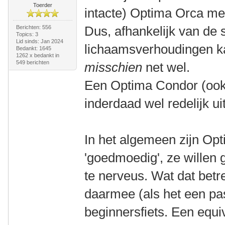
Toerder
intacte) Optima Orca me
Dus, afhankelijk van de 
Berichten: 556
Topics: 3
Lid sinds: Jan 2024
lichaamsverhoudingen 
Bedankt: 1645
1262 x bedankt in
549 berichten
misschien
net wel.
Een Optima Condor (ook 
inderdaad wel redelijk uit
In het algemeen zijn Opti
'goedmoedig', ze willen g
te nerveus. Wat dat betref
daarmee (als het een pa
beginnersfiets. Een equi