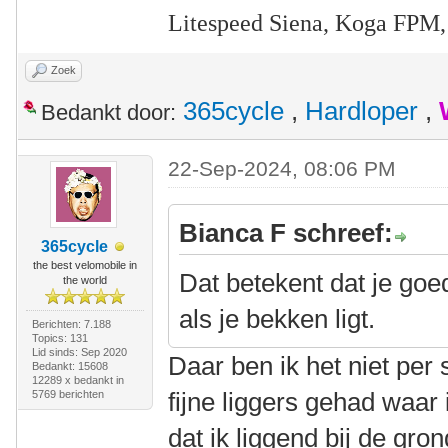
Litespeed Siena, Koga FPM,
Zoek
365cycle
,
Hardloper
,
Bedankt door:
22-Sep-2024, 08:06 PM
Bianca F schreef:
365cycle
the best velomobile in
Dat betekent dat je goe
the world
als je bekken ligt.
Berichten: 7.188
Topics: 131
Lid sinds: Sep 2020
Daar ben ik het niet pe
Bedankt: 15608
12289 x bedankt in
fijne liggers gehad waar
5769 berichten
dat ik liggend bij de gro