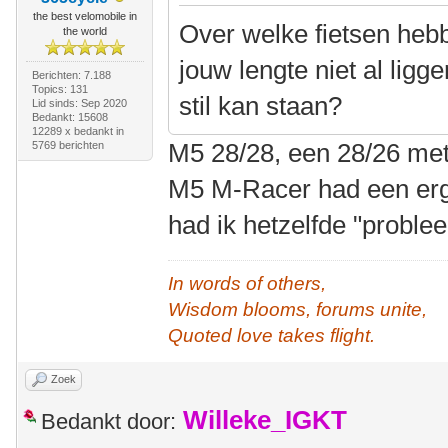
the best velomobile in
Over welke fietsen hebb
the world
jouw lengte niet al lig
Berichten: 7.188
Topics: 131
stil kan staan?
Lid sinds: Sep 2020
Bedankt: 15608
12289 x bedankt in
M5 28/28, een 28/26 met
5769 berichten
M5 M-Racer had een erg
had ik hetzelfde "proble
In words of others,
Wisdom blooms, forums unite,
Quoted love takes flight.
Zoek
Willeke_IGKT
Bedankt door: