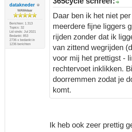
365cycle schreef:
datakneder
WAWelaar
Daar ben ik het niet pe
Berichten: 1.313
meerdere fijne liggers 
Topics: 32
Lid sinds: Jul 2021
rijden zonder dat ik lig
Bedankt: 853
2736 x bedankt in
1236 berichten
van zittend wegrijden (d
voor mij het prettigst - 
rechtervoet inklikken. B
doorremmen zodat je do
komt.
Ik heb ook zeer prettig 