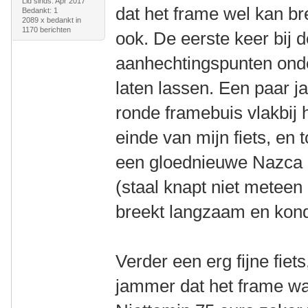
Lid sinds: Apr 2017
dat het frame wel kan br
Bedankt: 1
2089 x bedankt in
1170 berichten
ook. De eerste keer bij 
aanhechtingspunten onder
laten lassen. Een paar ja
ronde framebuis vlakbij 
einde van mijn fiets, en
een gloednieuwe Nazca 
(staal knapt niet meteen
breekt langzaam en kondi
Verder een erg fijne fiet
jammer dat het frame wat 