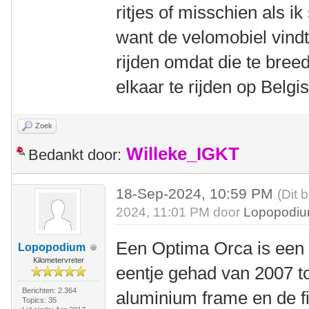
ritjes of misschien als i
want de velomobiel vindt
rijden omdat die te breed
elkaar te rijden op Belgi
Zoek
Willeke_IGKT
Bedankt door:
18-Sep-2024, 10:59 PM
(Dit 
2024, 11:01 PM door
Lopopodi
Een Optima Orca is een pr
Lopopodium
Kilometervreter
eentje gehad van 2007 to
Berichten: 2.364
aluminium frame en de f
Topics: 35