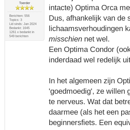
Toerder
intacte) Optima Orca me
Dus, afhankelijk van de 
Berichten: 556
Topics: 3
Lid sinds: Jan 2024
lichaamsverhoudingen 
Bedankt: 1645
1261 x bedankt in
549 berichten
misschien
net wel.
Een Optima Condor (ook 
inderdaad wel redelijk uit
In het algemeen zijn Opti
'goedmoedig', ze willen g
te nerveus. Wat dat betref
daarmee (als het een pa
beginnersfiets. Een equi