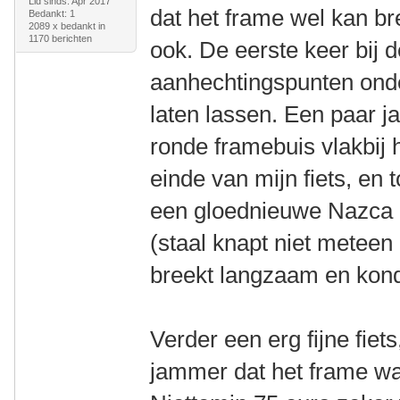
Lid sinds: Apr 2017
dat het frame wel kan br
Bedankt: 1
2089 x bedankt in
1170 berichten
ook. De eerste keer bij 
aanhechtingspunten onder
laten lassen. Een paar ja
ronde framebuis vlakbij 
einde van mijn fiets, en
een gloednieuwe Nazca 
(staal knapt niet meteen
breekt langzaam en kondi
Verder een erg fijne fiet
jammer dat het frame wat 