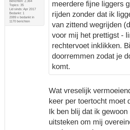
Berichten: 2.364
meerdere fijne liggers 
Topics: 35
Lid sinds: Apr 2017
rijden zonder dat ik lig
Bedankt: 1
2089 x bedankt in
1170 berichten
van zittend wegrijden (d
voor mij het prettigst - 
rechtervoet inklikken. B
doorremmen zodat je do
komt.
Wat vreselijk vermoeiend
keer per toertocht moet 
Ik ben blij dat ik gewoo
uitsteken om mij overeind