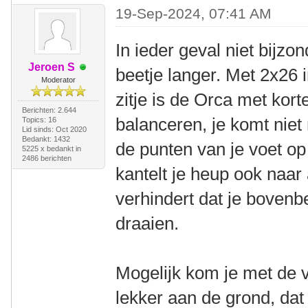
19-Sep-2024, 07:41 AM
In ieder geval niet bijzo
Jeroen S
beetje langer. Met 2x26 
Moderator
zitje is de Orca met kort
Berichten: 2.644
balanceren, je komt niet
Topics: 16
Lid sinds: Oct 2020
Bedankt: 1432
de punten van je voet op 
5225 x bedankt in
2486 berichten
kantelt je heup ook naar 
verhindert dat je boven
draaien.
Mogelijk kom je met de 
lekker aan de grond, dat 