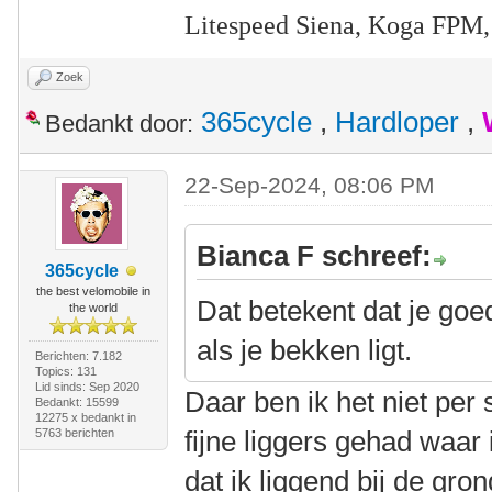
Litespeed Siena, Koga FPM,
Zoek
365cycle
,
Hardloper
,
Bedankt door:
22-Sep-2024, 08:06 PM
Bianca F schreef:
365cycle
the best velomobile in
Dat betekent dat je goe
the world
als je bekken ligt.
Berichten: 7.182
Topics: 131
Lid sinds: Sep 2020
Daar ben ik het niet pe
Bedankt: 15599
12275 x bedankt in
fijne liggers gehad waar
5763 berichten
dat ik liggend bij de gro