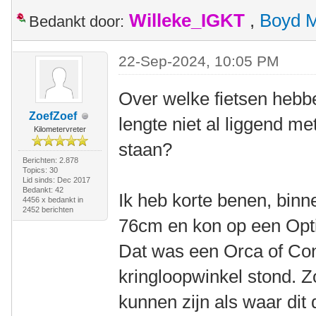
Willeke_IGKT
,
Boyd 
Bedankt door:
22-Sep-2024, 10:05 PM
Over welke fietsen hebbe
ZoefZoef
lengte niet al liggend me
Kilometervreter
staan?
Berichten: 2.878
Topics: 30
Lid sinds: Dec 2017
Bedankt: 42
Ik heb korte benen, binn
4456 x bedankt in
2452 berichten
76cm en kon op een Optim
Dat was een Orca of Cond
kringloopwinkel stond. Z
kunnen zijn als waar dit