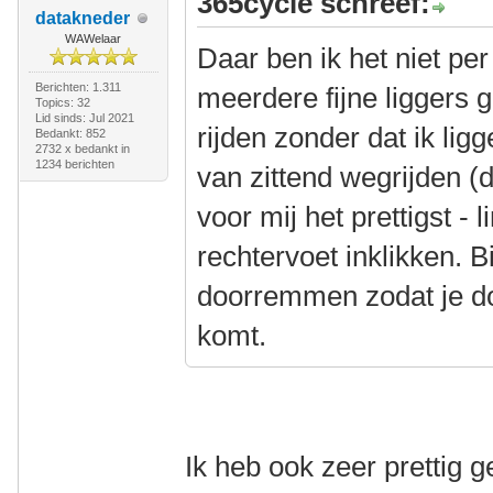
365cycle schreef:
datakneder
WAWelaar
Daar ben ik het niet pe
Berichten: 1.311
meerdere fijne liggers 
Topics: 32
Lid sinds: Jul 2021
rijden zonder dat ik lig
Bedankt: 852
2732 x bedankt in
1234 berichten
van zittend wegrijden (d
voor mij het prettigst - 
rechtervoet inklikken. B
doorremmen zodat je do
komt.
Ik heb ook zeer prettig 