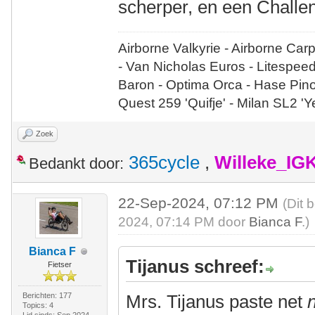
scherper, en een Challen
Airborne Valkyrie - Airborne Car
- Van Nicholas Euros - Litespee
Baron - Optima Orca - Hase Pin
Quest 259 'Quifje' - Milan SL2 '
Zoek
365cycle
,
Willeke_IG
Bedankt door:
22-Sep-2024, 07:12 PM
(Dit 
2024, 07:14 PM door
Bianca F
.)
Bianca F
Tijanus schreef:
Fietser
Berichten: 177
Mrs. Tijanus paste net
n
Topics: 4