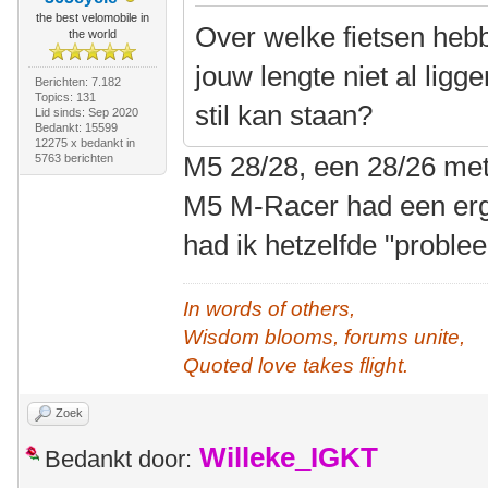
the best velomobile in
Over welke fietsen hebb
the world
jouw lengte niet al lig
Berichten: 7.182
Topics: 131
stil kan staan?
Lid sinds: Sep 2020
Bedankt: 15599
12275 x bedankt in
M5 28/28, een 28/26 met
5763 berichten
M5 M-Racer had een erg
had ik hetzelfde "proble
In words of others,
Wisdom blooms, forums unite,
Quoted love takes flight.
Zoek
Willeke_IGKT
Bedankt door: