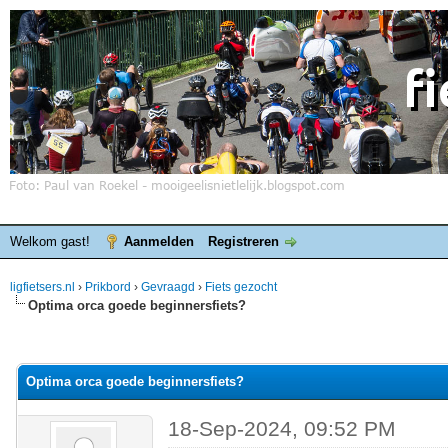
Welkom gast!
Aanmelden
Registreren
ligfietsers.nl
›
Prikbord
›
Gevraagd
›
Fiets gezocht
Optima orca goede beginnersfiets?
elde waardering is 0
Optima orca goede beginnersfiets?
18-Sep-2024, 09:52 PM