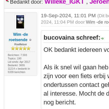
Willeke_IGKT
,
Jeroe
Bedankt door:
19-Sep-2024, 11:01 PM
(Dit 
2024, 11:04 PM door
Wim -de r
Wim -de
bucovaina schreef:
roetsende
Roeifietser
OK bedankt iedereen vo
Berichten: 7.593
Topics: 190
Lid sinds: Apr 2017
Als ik snel wil gaan heb
Bedankt: 3655
11214 x bedankt in
5339 berichten
zijn voor een fiets erbij
ondertussen contact g
al interesse. Mocht de d
nog bericht.