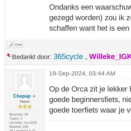
Ondanks een waarschuwe
gezegd worden) zou ik z
schaffen want het is een v
Zoek
365cycle
,
Willeke_IG
Bedankt door:
19-Sep-2024, 03:44 AM
Op de Orca zit je lekker
Chepap
goede beginnersfiets, ni
Fietser
goede toerfiets waar je
Berichten: 66
Topics: 2
Lid sinds: Jun 2020
Bedankt: 109
38 x bedankt in 27