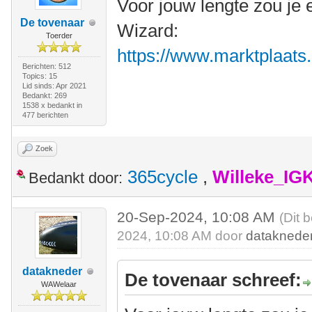
Voor jouw lengte zou je 
De tovenaar
Wizard:
Toerder
https://www.marktplaats.n
Berichten: 512
Topics: 15
Lid sinds: Apr 2021
Bedankt: 269
1538 x bedankt in
477 berichten
Zoek
365cycle
,
Willeke_IG
Bedankt door:
20-Sep-2024, 10:08 AM
(Dit 
2024, 10:08 AM door
dataknede
datakneder
De tovenaar schreef:
WAWelaar