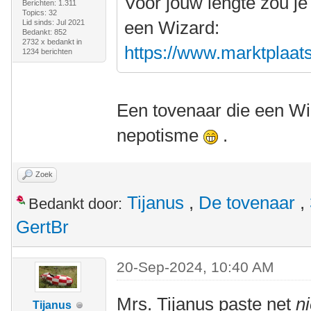
Voor jouw lengte zou je
Berichten: 1.311
Topics: 32
een Wizard:
Lid sinds: Jul 2021
Bedankt: 852
2732 x bedankt in
https://www.marktplaats.
1234 berichten
Een tovenaar die een Wiz
nepotisme
.
Zoek
Tijanus
,
De tovenaar
,
Bedankt door:
GertBr
20-Sep-2024, 10:40 AM
Mrs. Tijanus paste net
ni
Tijanus