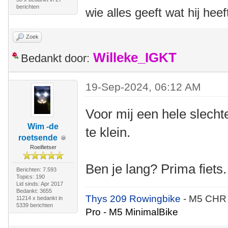
berichten
wie alles geeft wat hij heef
Zoek
Willeke_IGKT
Bedankt door:
19-Sep-2024, 06:12 AM
Voor mij een hele slecht
Wim -de
te klein.
roetsende
Roeifietser
Ben je lang? Prima fiets.
Berichten: 7.593
Topics: 190
Lid sinds: Apr 2017
Bedankt: 3655
Thys 209 Rowingbike
- M5 CHR
11214 x bedankt in
5339 berichten
Pro - M5 MinimalBike