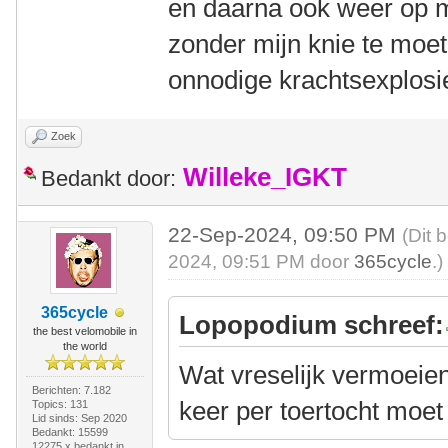
en daarna ook weer op 
zonder mijn knie te mo
onnodige krachtsexplos
Zoek
Willeke_IGKT
Bedankt door:
22-Sep-2024, 09:50 PM
(Dit 
2024, 09:51 PM door
365cycle
.)
365cycle
Lopopodium schreef:
the best velomobile in
the world
Wat vreselijk vermoeien
Berichten: 7.182
keer per toertocht moet
Topics: 131
Lid sinds: Sep 2020
Bedankt: 15599
12275 x bedankt in