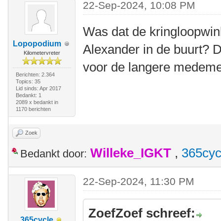
22-Sep-2024, 10:08 PM
Was dat de kringloopwink
Lopopodium
Alexander in de buurt? 
Kilometervreter
voor de langere medem
Berichten: 2.364
Topics: 35
Lid sinds: Apr 2017
Bedankt: 1
2089 x bedankt in
1170 berichten
Zoek
Willeke_IGKT
,
365cyc
Bedankt door:
22-Sep-2024, 11:30 PM
ZoefZoef schreef:
365cycle