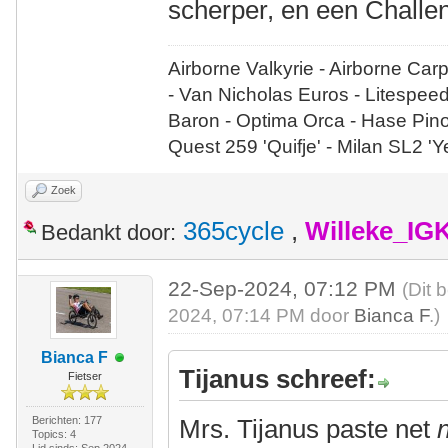
scherper, en een Challen
Airborne Valkyrie - Airborne Car
- Van Nicholas Euros - Litespee
Baron - Optima Orca - Hase Pin
Quest 259 'Quifje' - Milan SL2 '
Zoek
365cycle
,
Willeke_IG
Bedankt door:
22-Sep-2024, 07:12 PM
(Dit 
2024, 07:14 PM door
Bianca F
.)
Bianca F
Tijanus schreef:
Fietser
Berichten: 177
Mrs. Tijanus paste net
n
Topics: 4