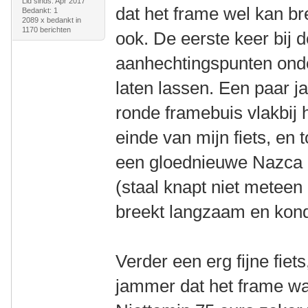
Lid sinds: Apr 2017
dat het frame wel kan br
Bedankt: 1
2089 x bedankt in
1170 berichten
ook. De eerste keer bij 
aanhechtingspunten onder
laten lassen. Een paar ja
ronde framebuis vlakbij 
einde van mijn fiets, en
een gloednieuwe Nazca 
(staal knapt niet meteen
breekt langzaam en kondi
Verder een erg fijne fiet
jammer dat het frame wat 