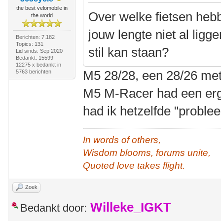
the best velomobile in
Over welke fietsen hebb
the world
jouw lengte niet al lig
Berichten: 7.182
Topics: 131
stil kan staan?
Lid sinds: Sep 2020
Bedankt: 15599
12275 x bedankt in
M5 28/28, een 28/26 met
5763 berichten
M5 M-Racer had een erg
had ik hetzelfde "proble
In words of others,
Wisdom blooms, forums unite,
Quoted love takes flight.
Zoek
Willeke_IGKT
Bedankt door: