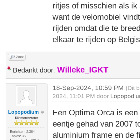
ritjes of misschien als i
want de velomobiel vindt
rijden omdat die te breed
elkaar te rijden op Belgi
Zoek
Willeke_IGKT
Bedankt door:
18-Sep-2024, 10:59 PM
(Dit 
2024, 11:01 PM door
Lopopodi
Een Optima Orca is een pr
Lopopodium
Kilometervreter
eentje gehad van 2007 to
Berichten: 2.364
aluminium frame en de f
Topics: 35