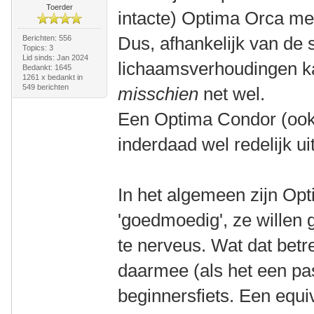
Toerder
intacte) Optima Orca me
Dus, afhankelijk van de 
Berichten: 556
Topics: 3
Lid sinds: Jan 2024
lichaamsverhoudingen 
Bedankt: 1645
1261 x bedankt in
549 berichten
misschien
net wel.
Een Optima Condor (ook 
inderdaad wel redelijk uit
In het algemeen zijn Opti
'goedmoedig', ze willen g
te nerveus. Wat dat betref
daarmee (als het een pa
beginnersfiets. Een equi