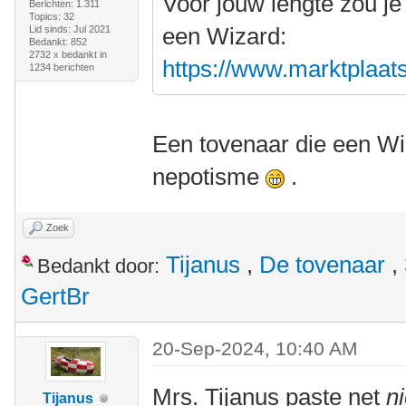
Voor jouw lengte zou je
Berichten: 1.311
Topics: 32
een Wizard:
Lid sinds: Jul 2021
Bedankt: 852
2732 x bedankt in
https://www.marktplaats.
1234 berichten
Een tovenaar die een Wiz
nepotisme
.
Zoek
Tijanus
,
De tovenaar
,
Bedankt door:
GertBr
20-Sep-2024, 10:40 AM
Mrs. Tijanus paste net
ni
Tijanus