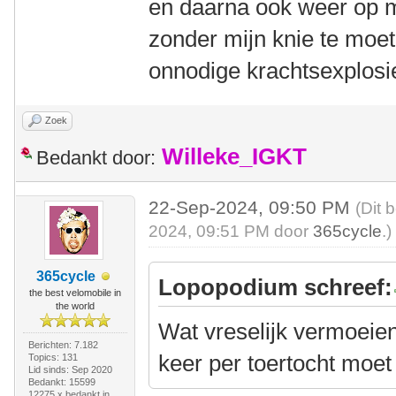
en daarna ook weer op 
zonder mijn knie te mo
onnodige krachtsexplos
Zoek
Willeke_IGKT
Bedankt door:
22-Sep-2024, 09:50 PM
(Dit 
2024, 09:51 PM door
365cycle
.)
365cycle
Lopopodium schreef:
the best velomobile in
the world
Wat vreselijk vermoeien
Berichten: 7.182
keer per toertocht moet
Topics: 131
Lid sinds: Sep 2020
Bedankt: 15599
12275 x bedankt in