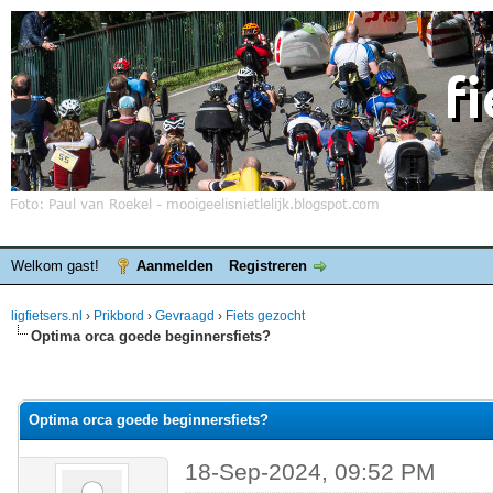
Welkom gast!
Aanmelden
Registreren
ligfietsers.nl
›
Prikbord
›
Gevraagd
›
Fiets gezocht
Optima orca goede beginnersfiets?
elde waardering is 0
Optima orca goede beginnersfiets?
18-Sep-2024, 09:52 PM