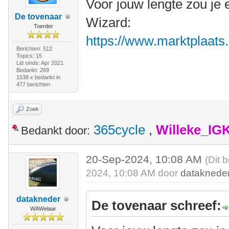
Voor jouw lengte zou je 
De tovenaar
Wizard:
Toerder
https://www.marktplaats.n
Berichten: 512
Topics: 15
Lid sinds: Apr 2021
Bedankt: 269
1538 x bedankt in
477 berichten
Zoek
365cycle
,
Willeke_IG
Bedankt door:
20-Sep-2024, 10:08 AM
(Dit 
2024, 10:08 AM door
dataknede
datakneder
De tovenaar schreef:
WAWelaar