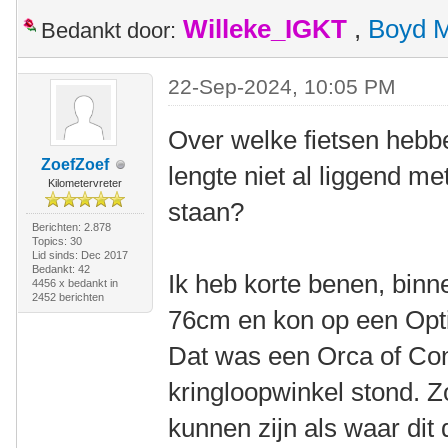
Willeke_IGKT
,
Boyd 
Bedankt door:
22-Sep-2024, 10:05 PM
Over welke fietsen hebbe
ZoefZoef
lengte niet al liggend me
Kilometervreter
staan?
Berichten: 2.878
Topics: 30
Lid sinds: Dec 2017
Bedankt: 42
Ik heb korte benen, binn
4456 x bedankt in
2452 berichten
76cm en kon op een Optim
Dat was een Orca of Cond
kringloopwinkel stond. Z
kunnen zijn als waar dit