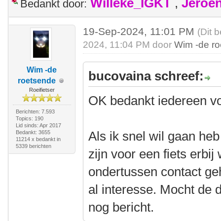
Willeke_IGKT
,
Jeroe
Bedankt door:
19-Sep-2024, 11:01 PM
(Dit 
2024, 11:04 PM door
Wim -de r
Wim -de
bucovaina schreef:
roetsende
Roeifietser
OK bedankt iedereen vo
Berichten: 7.593
Topics: 190
Lid sinds: Apr 2017
Als ik snel wil gaan heb
Bedankt: 3655
11214 x bedankt in
5339 berichten
zijn voor een fiets erbij
ondertussen contact g
al interesse. Mocht de d
nog bericht.