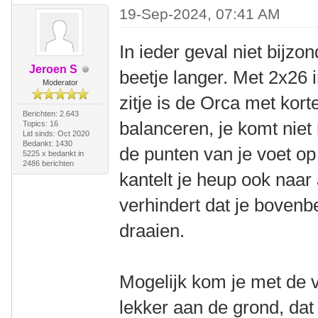
19-Sep-2024, 07:41 AM
In ieder geval niet bijzo
Jeroen S
beetje langer. Met 2x26 
Moderator
zitje is de Orca met kort
Berichten: 2.643
balanceren, je komt niet
Topics: 16
Lid sinds: Oct 2020
Bedankt: 1430
de punten van je voet op 
5225 x bedankt in
2486 berichten
kantelt je heup ook naar 
verhindert dat je boven
draaien.
Mogelijk kom je met de 
lekker aan de grond, dat 