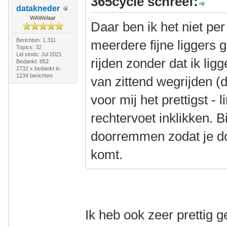
365cycle schreef:
datakneder
WAWelaar
Daar ben ik het niet pe
Berichten: 1.311
meerdere fijne liggers 
Topics: 32
Lid sinds: Jul 2021
rijden zonder dat ik lig
Bedankt: 852
2732 x bedankt in
1234 berichten
van zittend wegrijden (d
voor mij het prettigst - 
rechtervoet inklikken. B
doorremmen zodat je do
komt.
Ik heb ook zeer prettig 