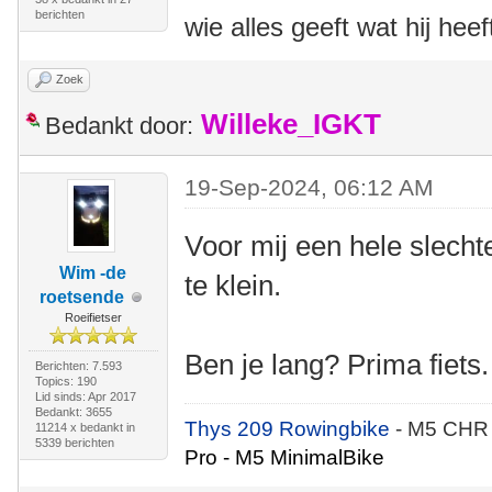
berichten
wie alles geeft wat hij heef
Zoek
Willeke_IGKT
Bedankt door:
19-Sep-2024, 06:12 AM
Voor mij een hele slecht
Wim -de
te klein.
roetsende
Roeifietser
Ben je lang? Prima fiets.
Berichten: 7.593
Topics: 190
Lid sinds: Apr 2017
Bedankt: 3655
Thys 209 Rowingbike
- M5 CHR
11214 x bedankt in
5339 berichten
Pro - M5 MinimalBike