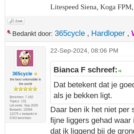
Litespeed Siena, Koga FPM,
Zoek
365cycle
,
Hardloper
,
Bedankt door:
22-Sep-2024, 08:06 PM
Bianca F schreef:
365cycle
the best velomobile in
Dat betekent dat je goe
the world
als je bekken ligt.
Berichten: 7.182
Topics: 131
Lid sinds: Sep 2020
Daar ben ik het niet pe
Bedankt: 15599
12275 x bedankt in
fijne liggers gehad waar
5763 berichten
dat ik liggend bij de gro