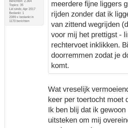
Berichten: 2.364
meerdere fijne liggers 
Topics: 35
Lid sinds: Apr 2017
rijden zonder dat ik lig
Bedankt: 1
2089 x bedankt in
1170 berichten
van zittend wegrijden (d
voor mij het prettigst - 
rechtervoet inklikken. B
doorremmen zodat je do
komt.
Wat vreselijk vermoeiend
keer per toertocht moet 
Ik ben blij dat ik gewoo
uitsteken om mij overeind