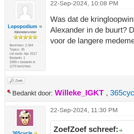
22-Sep-2024, 10:08 PM
Was dat de kringloopwink
Lopopodium
Alexander in de buurt? 
Kilometervreter
voor de langere medem
Berichten: 2.364
Topics: 35
Lid sinds: Apr 2017
Bedankt: 1
2089 x bedankt in
1170 berichten
Zoek
Willeke_IGKT
,
365cyc
Bedankt door:
22-Sep-2024, 11:30 PM
ZoefZoef schreef:
365cycle