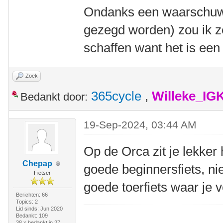
Ondanks een waarschuwe
gezegd worden) zou ik z
schaffen want het is een v
Zoek
365cycle
,
Willeke_IG
Bedankt door:
19-Sep-2024, 03:44 AM
Op de Orca zit je lekker
Chepap
goede beginnersfiets, ni
Fietser
goede toerfiets waar je
Berichten: 66
Topics: 2
Lid sinds: Jun 2020
Bedankt: 109
38 x bedankt in 27