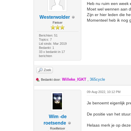
Heb nu ruim een week e
Moet wel wennen aan de 
Zijn er hier leden die 
Westerwolder
Momenteel heb ik nog gr
Fietser
Berichten: 51
Topics: 7
Lid sinds: Mar 2019
Bedankt: 1
33 x bedankt in 17
berichten
Zoek
Willeke_IGKT
,
365cycle
Bedankt door:
09-Aug-2022, 10:12 PM
Je benoemt eigenlijk pr
De positie van het stuur
Wim -de
roetsende
Helaas merk je op deze
Roeifietser