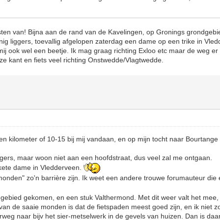
osten van! Bijna aan de rand van de Kavelingen, op Gronings grondgeb
inig liggers, toevallig afgelopen zaterdag een dame op een trike in Vle
mij ook wel een beetje. Ik mag graag richting Exloo etc maar de weg er na
eze kant en fiets veel richting Onstwedde/Vlagtwedde.
en kilometer of 10-15 bij mij vandaan, en op mijn tocht naar Bourtange
liggers, maar woon niet aan een hoofdstraat, dus veel zal me ontgaan.
rikete dame in Vledderveen.
monden" zo'n barrière zijn. Ik weet een andere trouwe forumauteur die 
 gebied gekomen, en een stuk Valthermond. Met dit weer valt het mee, is
van de saaie monden is dat de fietspaden meest goed zijn, en ik niet z
nderweg naar bijv het sier-metselwerk in de gevels van huizen. Dan is da