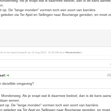
Mondenweg. Als je snapt wat ik daarmee bedoel, dan is de kans aanwezi
en.
nt op. De "lange monden" vormen toch een soort van barrière.
eleden via Ter Apel en Sellingen naar Bourtange gereden, en moet z
richt is het laatst bewerkt op 11-Aug-2022, 10:29 AM door
Westerwolder
.)
eef:
(1
in dezelfde omgeving?
 Mondenweg. Als je snapt wat ik daarmee bedoel, dan is de kans aanw
andaan wonen.
kant op. De "lange monden" vormen toch een soort van barrière.
 geleden via Ter Apel en Sellingen naar Bourtange gereden, en moet 