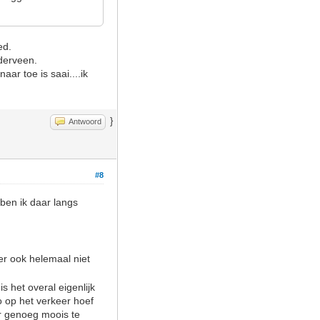
ied.
dderveen.
ar toe is saai....ik
}
Antwoord
#8
 ben ik daar langs
er ook helemaal niet
 het overal eigenlijk
o op het verkeer hoef
ar genoeg moois te