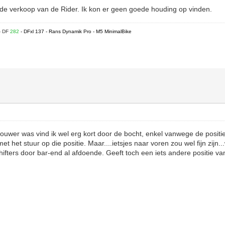
 de verkoop van de Rider. Ik kon er geen goede houding op vinden.
- DF
282
- DFxl 137 - Rans Dynamik Pro - M5 MinimalBike
ouwer was vind ik wel erg kort door de bocht, enkel vanwege de positie
et het stuur op die positie. Maar....ietsjes naar voren zou wel fijn zijn...
ifters door bar-end al afdoende. Geeft toch een iets andere positie v