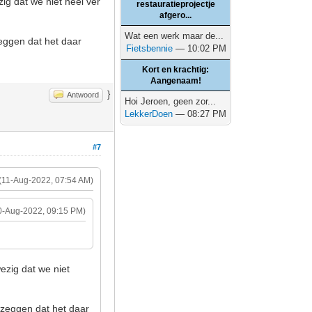
g dat we niet héél ver
restauratieprojectje
afgero...
Wat een werk maar de...
eggen dat het daar
Fietsbennie
— 10:02 PM
Kort en krachtig:
Aangenaam!
}
Antwoord
Hoi Jeroen, geen zor...
LekkerDoen
— 08:27 PM
#7
(11-Aug-2022, 07:54 AM)
0-Aug-2022, 09:15 PM)
ezig dat we niet
zeggen dat het daar