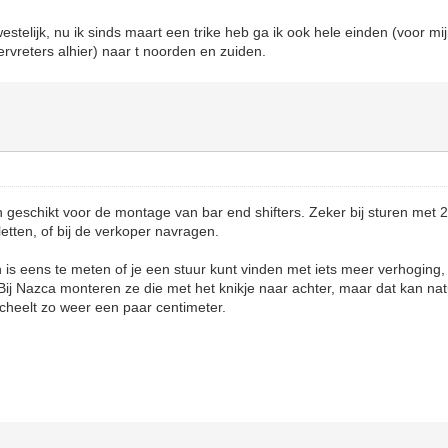
estelijk, nu ik sinds maart een trike heb ga ik ook hele einden (voor m
ervreters alhier) naar t noorden en zuiden.
ijn geschikt voor de montage van bar end shifters. Zeker bij sturen me
etten, of bij de verkoper navragen.
is eens te meten of je een stuur kunt vinden met iets meer verhoging, 
Bij Nazca monteren ze die met het knikje naar achter, maar dat kan nat
scheelt zo weer een paar centimeter.