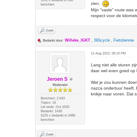
1141 x bedankt in 360
zien.
berichten
Mijn "vaste" route was w
respect voor de kilomet
Zoek
Willeke_IGKT
,
365cycle
,
Fietsbennie
Bedankt door:
11-Aug-2022, 08:10 PM
Lang niet alle sturen z
daar wel even goed op l
Jeroen S
Wat je zou kunnen doen 
Moderator
nazca ondertuur heeft. 
knikje naar voren. Dat 
Berichten: 2.643
Topics: 16
Lid sinds: Oct 2020
Bedankt: 1430
5225 x bedankt in 2486
berichten
Zoek