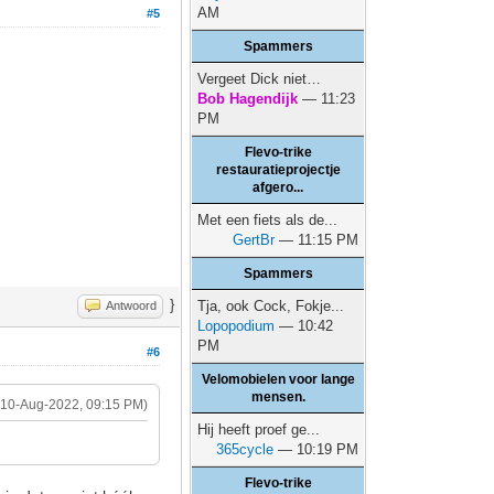
AM
#5
Spammers
Vergeet Dick niet…
Bob Hagendijk
— 11:23
PM
Flevo-trike
restauratieprojectje
afgero...
Met een fiets als de...
GertBr
— 11:15 PM
Spammers
}
Tja, ook Cock, Fokje...
Antwoord
Lopopodium
— 10:42
PM
#6
Velomobielen voor lange
mensen.
(10-Aug-2022, 09:15 PM)
Hij heeft proef ge...
365cycle
— 10:19 PM
Flevo-trike