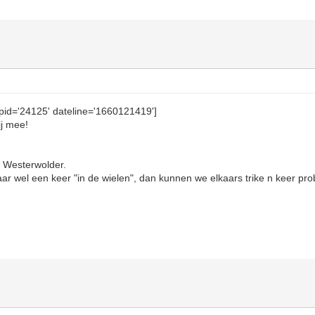
pid='24125' dateline='1660121419']
ij mee!
e, Westerwolder.
aar wel een keer "in de wielen", dan kunnen we elkaars trike n keer pro