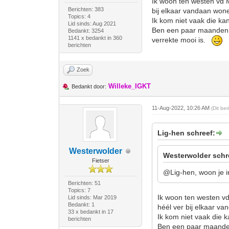
Ik woon ten westen vd 
Berichten: 383
bij elkaar vandaan won
Topics: 4
Ik kom niet vaak die ka
Lid sinds: Aug 2021
Ben een paar maanden g
Bedankt: 3254
1141 x bedankt in 360
verrekte mooi is.
berichten
Zoek
Willeke_IGKT
Bedankt door:
11-Aug-2022, 10:26 AM
(Dit be
Lig-hen schreef:
Westerwolder
Westerwolder schr
Fietser
@Lig-hen, woon je 
Berichten: 51
Topics: 7
Ik woon ten westen vd
Lid sinds: Mar 2019
Bedankt: 1
héél ver bij elkaar v
33 x bedankt in 17
Ik kom niet vaak die 
berichten
Ben een paar maanden