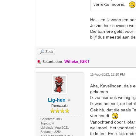
verrekte mooi is.
Ha....en ik woon ten o
Je ziet hier sowieso we
Die barriere geldt voor 
blijf dus meestal aan d
Zoek
Willeke_IGKT
Bedankt door:
11-Aug-2022, 12:10 PM
Aha, Kavelingen, da's e
gekomen.
Ik zie hier ook weinig 
Lig-hen
Ik was het niet, de bet
Pierewaaier
Gek hè, dat die saaie "
van houdt
Berichten: 383
Vanochtend door t lofar
Topics: 4
wel mooi. Het voordeel 
Lid sinds: Aug 2021
Bedankt: 3254
te letten. En ik kijk o