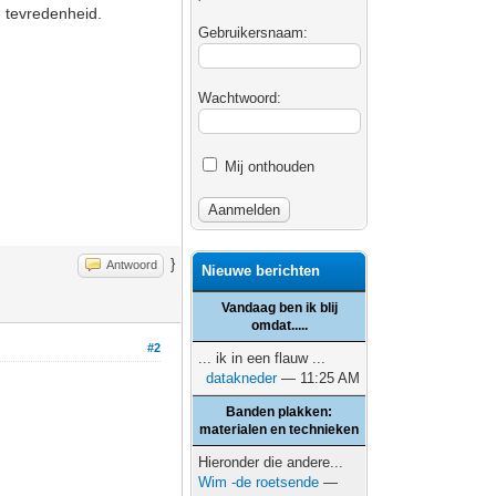
e tevredenheid.
Gebruikersnaam:
.
Wachtwoord:
Mij onthouden
}
Antwoord
Nieuwe berichten
Vandaag ben ik blij
omdat.....
#2
... ik in een flauw ...
datakneder
— 11:25 AM
Banden plakken:
materialen en technieken
Hieronder die andere...
Wim -de roetsende
—