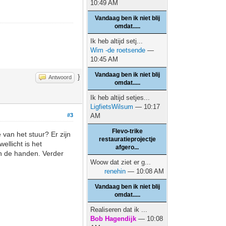
10:49 AM
Vandaag ben ik niet blij
omdat.....
Ik heb altijd setj...
Wim -de roetsende
—
10:45 AM
Vandaag ben ik niet blij
}
Antwoord
omdat.....
Ik heb altijd setjes...
LigfietsWilsum
— 10:17
#3
AM
Flevo-trike
 van het stuur? Er zijn
restauratieprojectje
wellicht is het
afgero...
an de handen. Verder
Woow dat ziet er g...
renehin
— 10:08 AM
Vandaag ben ik niet blij
omdat.....
Realiseren dat ik ...
Bob Hagendijk
— 10:08