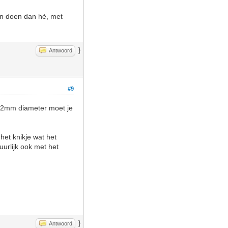
ijn doen dan hè, met
}
Antwoord
#9
t 22mm diameter moet je
het knikje wat het
uurlijk ook met het
}
Antwoord