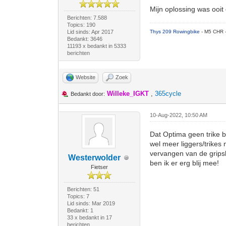
Mijn oplossing was ooit
Berichten: 7.588
Topics: 190
Lid sinds: Apr 2017
Thys 209 Rowingbike
- M5 CHR 
Bedankt: 3646
11193 x bedankt in 5333
berichten
Website
Zoek
Willeke_IGKT
,
365cycle
Bedankt door:
10-Aug-2022, 10:50 AM
Dat Optima geen trike b
wel meer liggers/trikes m
vervangen van de gripsh
Westerwolder
ben ik er erg blij mee!
Fietser
Berichten: 51
Topics: 7
Lid sinds: Mar 2019
Bedankt: 1
33 x bedankt in 17
berichten