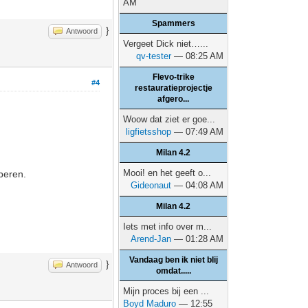
AM
Spammers
}
Antwoord
Vergeet Dick niet…...
qv-tester
— 08:25 AM
Flevo-trike
#4
restauratieprojectje
afgero...
Woow dat ziet er goe...
ligfietsshop
— 07:49 AM
Milan 4.2
Mooi! en het geeft o...
beren.
Gideonaut
— 04:08 AM
Milan 4.2
Iets met info over m...
Arend-Jan
— 01:28 AM
Vandaag ben ik niet blij
}
Antwoord
omdat.....
Mijn proces bij een ...
Boyd Maduro
— 12:55