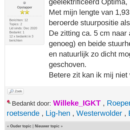
geëlektrificeerd Optima,
Opstapper
Met mijn lengte van 1,9
Berichten: 12
beroerde stuurpositie als
Topics: 2
Lid sinds: Dec 2020
De zitting ca. 5 cm naar
Bedankt: 1
12 x bedankt in 3
berichten
genoeg) en beide stuurh
en natuurlijk zo dicht mo
geschoven.
Betere zit kan ik mij nie
Zoek
Willeke_IGKT
,
Roepe
Bedankt door:
roetsende
,
Lig-hen
,
Westerwolder
,
«
Ouder topic
|
Nieuwer topic
»