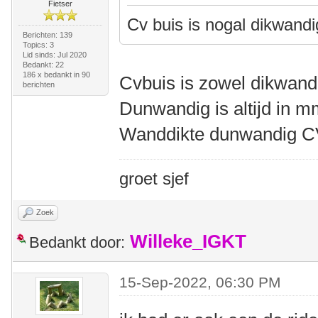
Fietser
Cv buis is nogal dikwand
Berichten: 139
Topics: 3
Lid sinds: Jul 2020
Bedankt: 22
186 x bedankt in 90
Cvbuis is zowel dikwandi
berichten
Dunwandig is altijd in 
Wanddikte dunwandig C
groet sjef
Zoek
Willeke_IGKT
Bedankt door:
15-Sep-2022, 06:30 PM