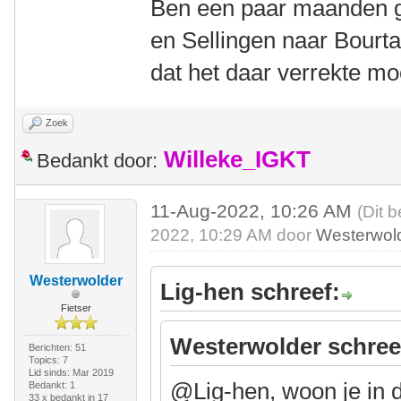
Ben een paar maanden g
en Sellingen naar Bourt
dat het daar verrekte m
Zoek
Willeke_IGKT
Bedankt door:
11-Aug-2022, 10:26 AM
(Dit 
2022, 10:29 AM door
Westerwol
Westerwolder
Lig-hen schreef:
Fietser
Westerwolder schree
Berichten: 51
Topics: 7
Lid sinds: Mar 2019
@Lig-hen, woon je in 
Bedankt: 1
33 x bedankt in 17