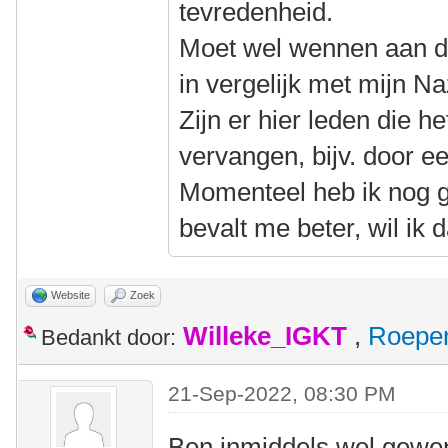
tevredenheid.
Moet wel wennen aan de 
in vergelijk met mijn Na
Zijn er hier leden die h
vervangen, bijv. door 
Momenteel heb ik nog g
bevalt me beter, wil ik
Website
Zoek
Willeke_IGKT
,
Roepe
Bedankt door:
21-Sep-2022, 08:30 PM
Ben inmiddels wel gewen