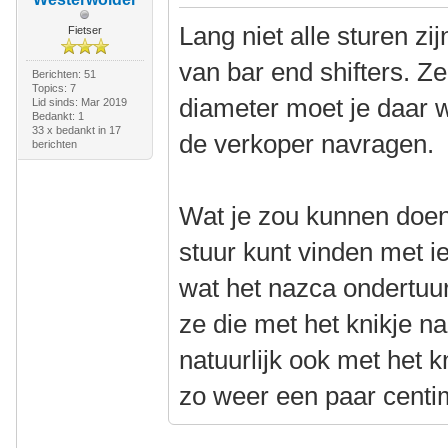
Lang niet alle sturen z
Fietser
van bar end shifters. Z
Berichten: 51
Topics: 7
diameter moet je daar we
Lid sinds: Mar 2019
Bedankt: 1
33 x bedankt in 17
de verkoper navragen.
berichten
Wat je zou kunnen doen 
stuur kunt vinden met i
wat het nazca ondertuu
ze die met het knikje n
natuurlijk ook met het k
zo weer een paar centi