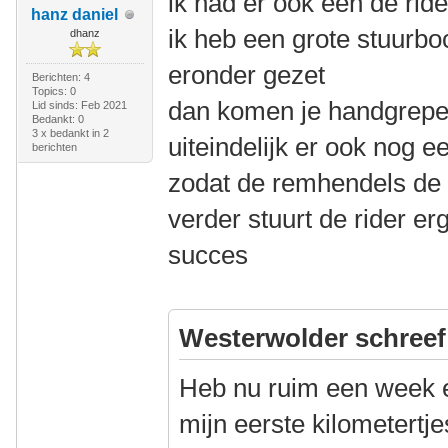
ik had er ook een de ride
hanz daniel
ik heb een grote stuurb
dhanz
eronder gezet
Berichten: 4
Topics: 0
dan komen je handgrepe
Lid sinds: Feb 2021
Bedankt: 0
3 x bedankt in 2
uiteindelijk er ook nog e
berichten
zodat de remhendels de 
verder stuurt de rider er
succes
Westerwolder schreef
Heb nu ruim een week 
mijn eerste kilometertj