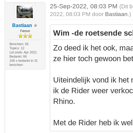
25-Sep-2022, 08:03 PM
(Dit 
2022, 08:03 PM door
Bastiaan
.)
Bastiaan
Wim -de roetsende sc
Fietser
Berichten: 56
Zo deed ik het ook, maa
Topics: 12
Lid sinds: Apr 2021
ze hier toch gewoon be
Bedankt: 66
106 x bedankt in 31
berichten
Uiteindelijk vond ik het
ik de Rider weer verko
Rhino.
Met de Rider heb ik wel