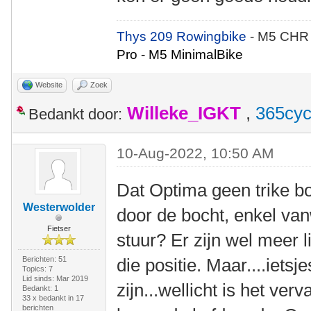
Thys 209 Rowingbike
- M5 CHR
Pro - M5 MinimalBike
Website
Zoek
Willeke_IGKT
,
365cyc
Bedankt door:
10-Aug-2022, 10:50 AM
Dat Optima geen trike bo
Westerwolder
door de bocht, enkel van
Fietser
stuur? Er zijn wel meer l
Berichten: 51
die positie. Maar....ietsj
Topics: 7
Lid sinds: Mar 2019
zijn...wellicht is het ve
Bedankt: 1
33 x bedankt in 17
berichten