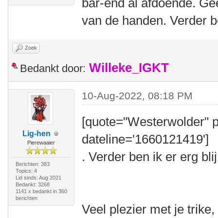
bar-end al afdoende. Gee
van de handen. Verder be
Zoek
Willeke_IGKT
Bedankt door:
10-Aug-2022, 08:18 PM
[quote="Westerwolder" p
Lig-hen
dateline='1660121419']
Pierewaaier
. Verder ben ik er erg bli
Berichten: 383
Topics: 4
Lid sinds: Aug 2021
Bedankt: 3268
1141 x bedankt in 360
berichten
Veel plezier met je trik