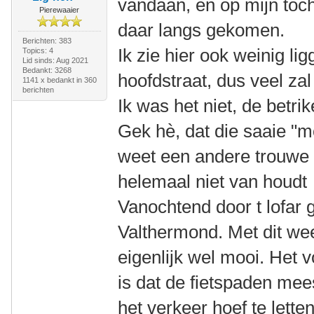
vandaan, en op mijn toc
Pierewaaier
daar langs gekomen.
Berichten: 383
Ik zie hier ook weinig l
Topics: 4
Lid sinds: Aug 2021
Bedankt: 3268
hoofdstraat, dus veel za
1141 x bedankt in 360
berichten
Ik was het niet, de betr
Gek hè, dat die saaie "mo
weet een andere trouwe 
helemaal niet van houd
Vanochtend door t lofar
Valthermond. Met dit wee
eigenlijk wel mooi. Het
is dat de fietspaden mees
het verkeer hoef te lette