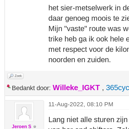
het sier-metselwerk in d
daar genoeg moois te z
Mijn "vaste" route was we
trike heb ga ik ook hele
met respect voor de kilom
noorden en zuiden.
Zoek
Willeke_IGKT
,
365cyc
Bedankt door:
11-Aug-2022, 08:10 PM
Lang niet alle sturen zi
Jeroen S