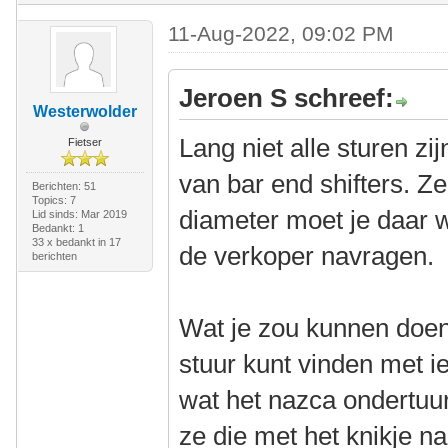
11-Aug-2022, 09:02 PM
Jeroen S schreef:
Westerwolder
Lang niet alle sturen z
Fietser
van bar end shifters. Z
Berichten: 51
Topics: 7
diameter moet je daar we
Lid sinds: Mar 2019
Bedankt: 1
33 x bedankt in 17
de verkoper navragen.
berichten
Wat je zou kunnen doen 
stuur kunt vinden met i
wat het nazca ondertuu
ze die met het knikje n