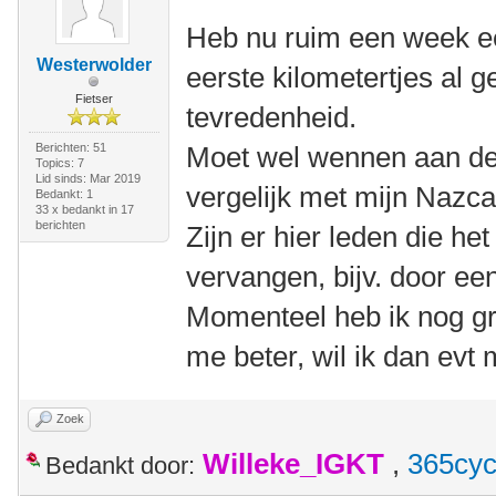
Heb nu ruim een week e
Westerwolder
eerste kilometertjes al 
Fietser
tevredenheid.
Berichten: 51
Moet wel wennen aan de p
Topics: 7
Lid sinds: Mar 2019
vergelijk met mijn Nazca
Bedankt: 1
33 x bedankt in 17
berichten
Zijn er hier leden die he
vervangen, bijv. door e
Momenteel heb ik nog gr
me beter, wil ik dan ev
Zoek
Willeke_IGKT
,
365cyc
Bedankt door: