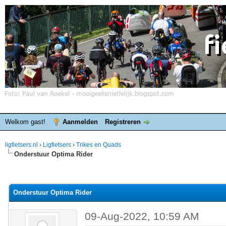
Welkom gast!
Aanmelden
Registreren
ligfietsers.nl
›
Ligfietsers
›
Trikes en Quads
Onderstuur Optima Rider
elde waardering is 0
Onderstuur Optima Rider
09-Aug-2022, 10:59 AM