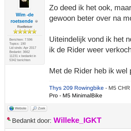
Zo deed ik het ook, maar
Wim -de
gewoon beter over na m
roetsende
Roeifietser
Uiteindelijk vond ik het 
Berichten: 7.596
Topics: 190
ik de Rider weer verkoc
Lid sinds: Apr 2017
Bedankt: 3662
11231 x bedankt in
5342 berichten
Met de Rider heb ik wel 
Thys 209 Rowingbike
- M5 CHR
Pro - M5 MinimalBike
Website
Zoek
Willeke_IGKT
Bedankt door: