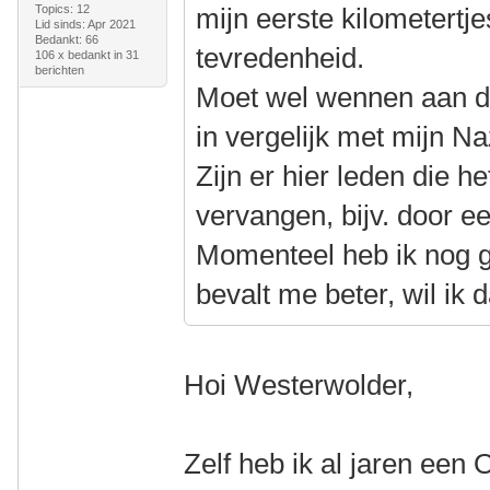
Topics: 12
mijn eerste kilometertj
Lid sinds: Apr 2021
Bedankt: 66
tevredenheid.
106 x bedankt in 31
berichten
Moet wel wennen aan de 
in vergelijk met mijn Na
Zijn er hier leden die h
vervangen, bijv. door 
Momenteel heb ik nog g
bevalt me beter, wil ik
Hoi Westerwolder,
Zelf heb ik al jaren een