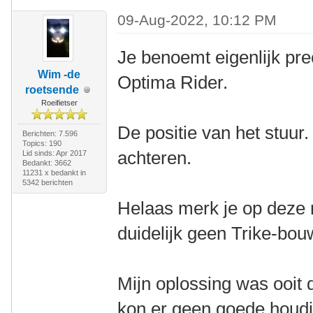
09-Aug-2022, 10:12 PM
Je benoemt eigenlijk pre
Wim -de
Optima Rider.
roetsende
Roeifietser
De positie van het stuur.
Berichten: 7.596
Topics: 190
achteren.
Lid sinds: Apr 2017
Bedankt: 3662
11231 x bedankt in
5342 berichten
Helaas merk je op deze
duidelijk geen Trike-bo
Mijn oplossing was ooit 
kon er geen goede houdi