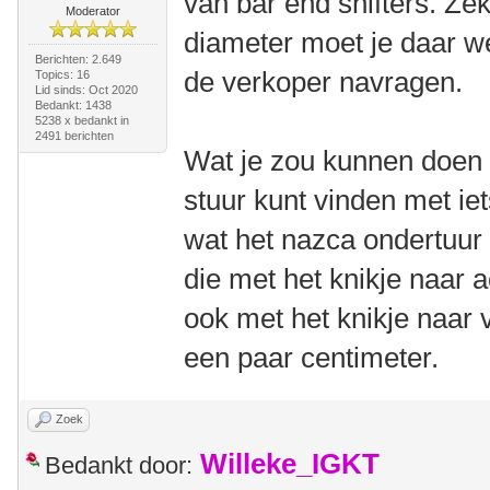
van bar end shifters. Ze
Moderator
diameter moet je daar wel
Berichten: 2.649
de verkoper navragen.
Topics: 16
Lid sinds: Oct 2020
Bedankt: 1438
5238 x bedankt in
2491 berichten
Wat je zou kunnen doen 
stuur kunt vinden met ie
wat het nazca ondertuur
die met het knikje naar a
ook met het knikje naar 
een paar centimeter.
Zoek
Willeke_IGKT
Bedankt door: