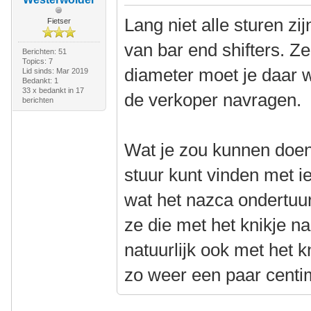
Lang niet alle sturen z
Fietser
van bar end shifters. Z
Berichten: 51
Topics: 7
diameter moet je daar we
Lid sinds: Mar 2019
Bedankt: 1
33 x bedankt in 17
de verkoper navragen.
berichten
Wat je zou kunnen doen 
stuur kunt vinden met i
wat het nazca ondertuu
ze die met het knikje n
natuurlijk ook met het k
zo weer een paar centi