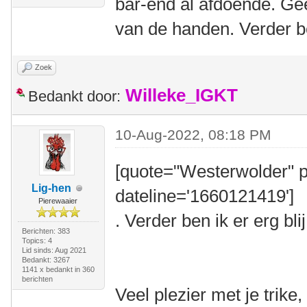
bar-end al afdoende. Gee
van de handen. Verder be
Zoek
Willeke_IGKT
Bedankt door:
10-Aug-2022, 08:18 PM
[quote="Westerwolder" p
Lig-hen
dateline='1660121419']
Pierewaaier
. Verder ben ik er erg bli
Berichten: 383
Topics: 4
Lid sinds: Aug 2021
Bedankt: 3267
1141 x bedankt in 360
berichten
Veel plezier met je trik