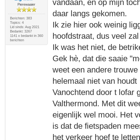
vandaan, en op mijn toc
Pierewaaier
daar langs gekomen.
Berichten: 383
Ik zie hier ook weinig l
Topics: 4
Lid sinds: Aug 2021
Bedankt: 3267
hoofdstraat, dus veel za
1141 x bedankt in 360
berichten
Ik was het niet, de betr
Gek hè, dat die saaie "mo
weet een andere trouwe 
helemaal niet van houd
Vanochtend door t lofar
Valthermond. Met dit wee
eigenlijk wel mooi. Het
is dat de fietspaden mees
het verkeer hoef te lette