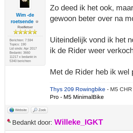
Zo deed ik het ook, maar
Wim -de
gewoon beter over na m
roetsende
Roeifietser
Uiteindelijk vond ik het 
Berichten: 7.594
Topics: 190
ik de Rider weer verkoc
Lid sinds: Apr 2017
Bedankt: 3660
11217 x bedankt in
5340 berichten
Met de Rider heb ik wel 
Thys 209 Rowingbike
- M5 CHR
Pro - M5 MinimalBike
Website
Zoek
Willeke_IGKT
Bedankt door: