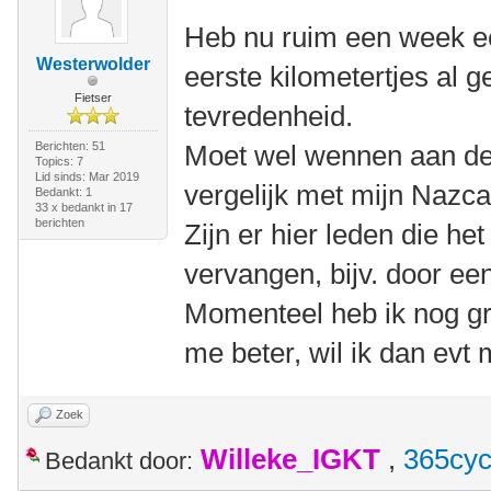
Heb nu ruim een week e
Westerwolder
eerste kilometertjes al 
Fietser
tevredenheid.
Berichten: 51
Moet wel wennen aan de p
Topics: 7
Lid sinds: Mar 2019
vergelijk met mijn Nazca
Bedankt: 1
33 x bedankt in 17
berichten
Zijn er hier leden die he
vervangen, bijv. door e
Momenteel heb ik nog gr
me beter, wil ik dan ev
Zoek
Willeke_IGKT
,
365cyc
Bedankt door: