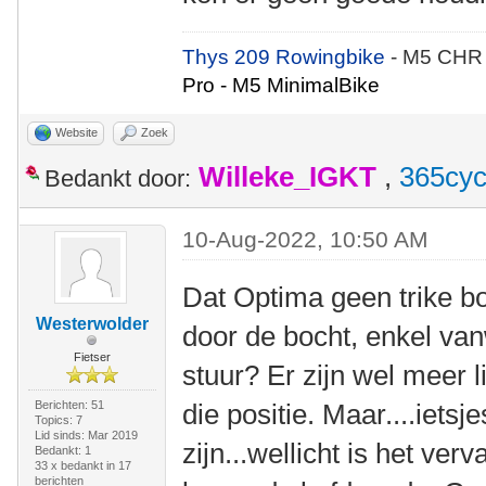
Thys 209 Rowingbike
- M5 CHR
Pro - M5 MinimalBike
Website
Zoek
Willeke_IGKT
,
365cyc
Bedankt door:
10-Aug-2022, 10:50 AM
Dat Optima geen trike bo
Westerwolder
door de bocht, enkel van
Fietser
stuur? Er zijn wel meer l
Berichten: 51
die positie. Maar....ietsj
Topics: 7
Lid sinds: Mar 2019
zijn...wellicht is het ve
Bedankt: 1
33 x bedankt in 17
berichten