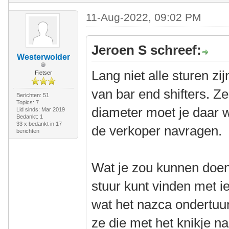
11-Aug-2022, 09:02 PM
Jeroen S schreef:
Westerwolder
Lang niet alle sturen z
Fietser
van bar end shifters. Z
Berichten: 51
Topics: 7
diameter moet je daar we
Lid sinds: Mar 2019
Bedankt: 1
33 x bedankt in 17
de verkoper navragen.
berichten
Wat je zou kunnen doen 
stuur kunt vinden met i
wat het nazca ondertuu
ze die met het knikje n