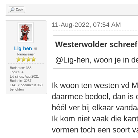
Zoek
11-Aug-2022, 07:54 AM
Westerwolder schreef
Lig-hen
Pierewaaier
@Lig-hen, woon je in d
Berichten: 383
Topics: 4
Lid sinds: Aug 2021
Bedankt: 3267
Ik woon ten westen vd M
1141 x bedankt in 360
berichten
daarmee bedoel, dan is 
héél ver bij elkaar van
Ik kom niet vaak die ka
vormen toch een soort v