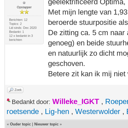
geëlektrificeerd Optima,
Opstapper
Met mijn lengte van 1,9
Berichten: 12
beroerde stuurpositie als
Topics: 2
Lid sinds: Dec 2020
De zitting ca. 5 cm naar
Bedankt: 1
12 x bedankt in 3
berichten
genoeg) en beide stuurh
en natuurlijk zo dicht mo
geschoven.
Betere zit kan ik mij nie
Zoek
Willeke_IGKT
,
Roepe
Bedankt door:
roetsende
,
Lig-hen
,
Westerwolder
,
«
Ouder topic
|
Nieuwer topic
»