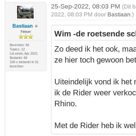
25-Sep-2022, 08:03 PM
(Dit 
2022, 08:03 PM door
Bastiaan
.)
Bastiaan
Wim -de roetsende sc
Fietser
Berichten: 56
Zo deed ik het ook, maa
Topics: 12
Lid sinds: Apr 2021
ze hier toch gewoon be
Bedankt: 66
106 x bedankt in 31
berichten
Uiteindelijk vond ik het
ik de Rider weer verko
Rhino.
Met de Rider heb ik wel