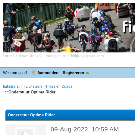
Welkom gast!
Aanmelden
Registreren
ligfietsers.nl
›
Ligfietsers
›
Trikes en Quads
Onderstuur Optima Rider
elde waardering is 0
Onderstuur Optima Rider
09-Aug-2022, 10:59 AM