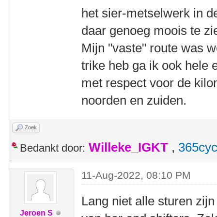
het sier-metselwerk in d
daar genoeg moois te z
Mijn "vaste" route was we
trike heb ga ik ook hele
met respect voor de kilom
noorden en zuiden.
Zoek
Willeke_IGKT
,
365cyc
Bedankt door:
11-Aug-2022, 08:10 PM
Lang niet alle sturen zi
Jeroen S