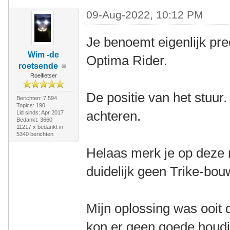
09-Aug-2022, 10:12 PM
Je benoemt eigenlijk pre
Wim -de
Optima Rider.
roetsende
Roeifietser
De positie van het stuur.
Berichten: 7.594
Topics: 190
achteren.
Lid sinds: Apr 2017
Bedankt: 3660
11217 x bedankt in
5340 berichten
Helaas merk je op deze
duidelijk geen Trike-bo
Mijn oplossing was ooit 
kon er geen goede houdi