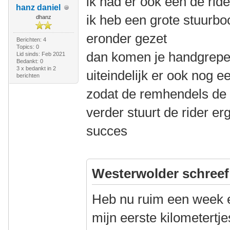
ik had er ook een de ride
hanz daniel
ik heb een grote stuurb
dhanz
eronder gezet
Berichten: 4
Topics: 0
dan komen je handgrepe
Lid sinds: Feb 2021
Bedankt: 0
3 x bedankt in 2
uiteindelijk er ook nog e
berichten
zodat de remhendels de 
verder stuurt de rider er
succes
Westerwolder schreef
Heb nu ruim een week 
mijn eerste kilometertj