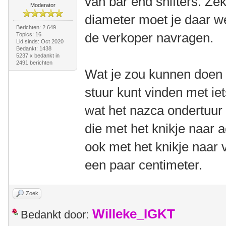
van bar end shifters. Ze
Moderator
diameter moet je daar wel
Berichten: 2.649
de verkoper navragen.
Topics: 16
Lid sinds: Oct 2020
Bedankt: 1438
5237 x bedankt in
2491 berichten
Wat je zou kunnen doen 
stuur kunt vinden met ie
wat het nazca ondertuur
die met het knikje naar a
ook met het knikje naar 
een paar centimeter.
Zoek
Willeke_IGKT
Bedankt door: