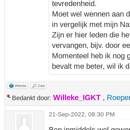
tevredenheid.
Moet wel wennen aan de 
in vergelijk met mijn Na
Zijn er hier leden die h
vervangen, bijv. door 
Momenteel heb ik nog g
bevalt me beter, wil ik
Website
Zoek
Willeke_IGKT
,
Roepe
Bedankt door:
21-Sep-2022, 08:30 PM
Ben inmiddels wel gewen