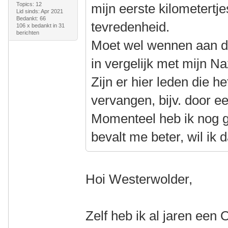
Topics: 12
mijn eerste kilometertj
Lid sinds: Apr 2021
Bedankt: 66
tevredenheid.
106 x bedankt in 31
berichten
Moet wel wennen aan de 
in vergelijk met mijn Na
Zijn er hier leden die h
vervangen, bijv. door 
Momenteel heb ik nog g
bevalt me beter, wil ik
Hoi Westerwolder,
Zelf heb ik al jaren een