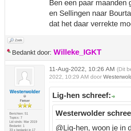
Ben een paar maanden g
en Sellingen naar Bourt
dat het daar verrekte m
Zoek
Willeke_IGKT
Bedankt door:
11-Aug-2022, 10:26 AM
(Dit 
2022, 10:29 AM door
Westerwol
Westerwolder
Lig-hen schreef:
Fietser
Westerwolder schree
Berichten: 51
Topics: 7
Lid sinds: Mar 2019
@Lig-hen, woon je in 
Bedankt: 1
33 x bedankt in 17