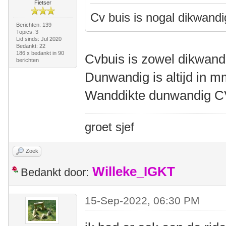
Fietser
Cv buis is nogal dikwand
Berichten: 139
Topics: 3
Lid sinds: Jul 2020
Bedankt: 22
186 x bedankt in 90
Cvbuis is zowel dikwandi
berichten
Dunwandig is altijd in 
Wanddikte dunwandig C
groet sjef
Zoek
Willeke_IGKT
Bedankt door:
15-Sep-2022, 06:30 PM