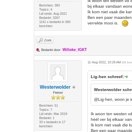
Ik woon ten westen vd 
Berichten: 383
bij elkaar vandaan won
Topics: 4
Ik kom niet vaak die ka
Lid sinds: Aug 2021
Ben een paar maanden g
Bedankt: 3267
1141 x bedankt in 360
verrekte mooi is.
berichten
Zoek
Willeke_IGKT
Bedankt door:
11-Aug-2022, 10:26 AM
(Dit be
Lig-hen schreef:
Westerwolder
Westerwolder schr
Fietser
@Lig-hen, woon je 
Berichten: 51
Topics: 7
Ik woon ten westen vd
Lid sinds: Mar 2019
Bedankt: 1
héél ver bij elkaar v
33 x bedankt in 17
Ik kom niet vaak die 
berichten
Ben een paar maanden