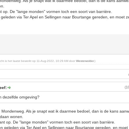
Mondenweg. Als je snapt wat ik daarmee bedoel, dan is de kans aanwezi
en.
nt op. De "lange monden" vormen toch een soort van barrière.
eleden via Ter Apel en Sellingen naar Bourtange gereden, en moet z
richt is het laatst bewerkt op 11-Aug-2022, 10:29 AM door
Westerwolder
.)
eef:
(1
in dezelfde omgeving?
 Mondenweg. Als je snapt wat ik daarmee bedoel, dan is de kans aanw
andaan wonen.
kant op. De "lange monden" vormen toch een soort van barrière.
 geleden via Ter Apel en Sellingen naar Bourtange gereden, en moet 