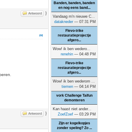
Banden, banden, banden
en nog eens band...
}
Antwoord
Vandaag m'n nieuwe C...
datakneder
— 07:31 PM
Flevo-trike
restauratieprojectje
#4
afgero...
Wow! ik ben wedero...
renehin
— 04:48 PM
Flevo-trike
restauratieprojectje
afgero...
beren.
Wow! ik ben wederom ...
tiemen
— 04:14 PM
vork Challenge Taifun
demonteren
Kan haast niet ander...
}
Antwoord
ZoefZoef
— 03:29 PM
Zijn er kogelkopjes
zonder speling? Zo ...