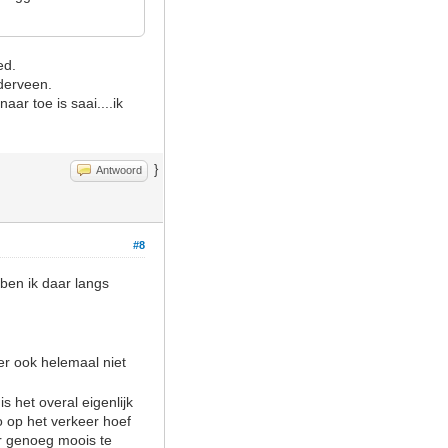
ied.
dderveen.
ar toe is saai....ik
}
Antwoord
#8
 ben ik daar langs
er ook helemaal niet
 het overal eigenlijk
o op het verkeer hoef
ar genoeg moois te