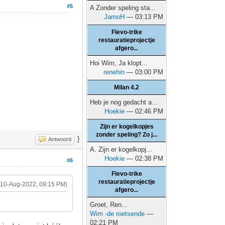
#5
A Zonder speling sta...
JarnoH
— 03:13 PM
Flevo-trike
restauratieprojectje
afgero...
Hoi Wim, Ja klopt...
renehin
— 03:00 PM
Milan 4.2
Heb je nog gedacht a...
Hoekie
— 02:46 PM
Zijn er kogelkopjes
zonder speling? Zo j...
}
Antwoord
A. Zijn er kogelkopj...
Hoekie
— 02:38 PM
#6
Flevo-trike
restauratieprojectje
(10-Aug-2022, 09:15 PM)
afgero...
Groet, Ren...
Wim -de roetsende
—
02:21 PM