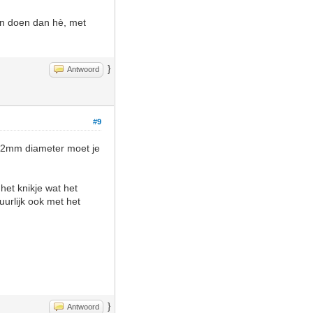
ijn doen dan hè, met
}
Antwoord
#9
t 22mm diameter moet je
het knikje wat het
uurlijk ook met het
}
Antwoord