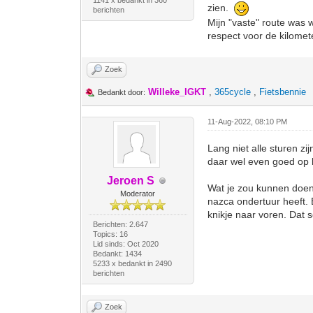
1141 x bedankt in 360
zien.
berichten
Mijn "vaste" route was w
respect voor de kilomet
Zoek
Willeke_IGKT
,
365cycle
,
Fietsbennie
Bedankt door:
11-Aug-2022, 08:10 PM
Lang niet alle sturen z
daar wel even goed op l
Jeroen S
Wat je zou kunnen doen 
Moderator
nazca ondertuur heeft. 
knikje naar voren. Dat 
Berichten: 2.647
Topics: 16
Lid sinds: Oct 2020
Bedankt: 1434
5233 x bedankt in 2490
berichten
Zoek