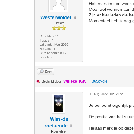
Heb nu ruim een week e
Moet wel wennen aan de 
Zijn er hier leden die 
Westerwolder
Momenteel heb ik nog gr
Fietser
Berichten: 51
Topics: 7
Lid sinds: Mar 2019
Bedankt: 1
33 x bedankt in 17
berichten
Zoek
Willeke_IGKT
,
365cycle
Bedankt door:
09-Aug-2022, 10:12 PM
Je benoemt eigenlijk pr
De positie van het stuur
Wim -de
roetsende
Helaas merk je op deze
Roeifietser