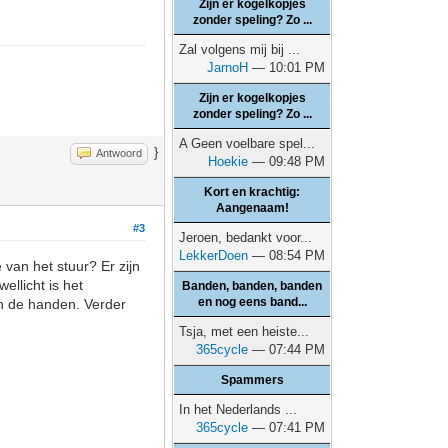
Zijn er kogelkopjes
zonder speling? Zo ...
Zal volgens mij bij ...
JarnoH
— 10:01 PM
Zijn er kogelkopjes
zonder speling? Zo ...
A Geen voelbare spel...
}
Antwoord
Hoekie
— 09:48 PM
Kort en krachtig:
Aangenaam!
#3
Jeroen, bedankt voor...
LekkerDoen
— 08:54 PM
 van het stuur? Er zijn
wellicht is het
Banden, banden, banden
en nog eens band...
an de handen. Verder
Tsja, met een heiste...
365cycle
— 07:44 PM
Spammers
In het Nederlands ...
365cycle
— 07:41 PM