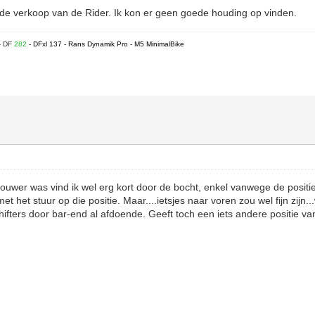
 de verkoop van de Rider. Ik kon er geen goede houding op vinden.
- DF
282
- DFxl 137 - Rans Dynamik Pro - M5 MinimalBike
ouwer was vind ik wel erg kort door de bocht, enkel vanwege de positie
et het stuur op die positie. Maar....ietsjes naar voren zou wel fijn zijn...
ifters door bar-end al afdoende. Geeft toch een iets andere positie v