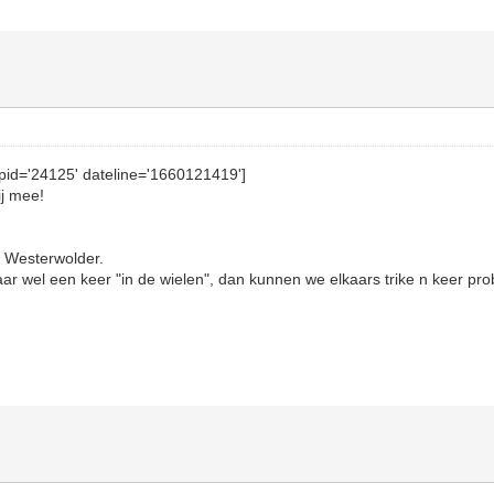
pid='24125' dateline='1660121419']
ij mee!
e, Westerwolder.
aar wel een keer "in de wielen", dan kunnen we elkaars trike n keer pro