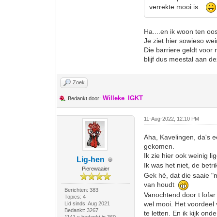
verrekte mooi is.
Ha....en ik woon ten o
Je ziet hier sowieso we
Die barriere geldt voor 
blijf dus meestal aan d
Zoek
Willeke_IGKT
Bedankt door:
11-Aug-2022, 12:10 PM
Aha, Kavelingen, da's e
gekomen.
Ik zie hier ook weinig 
Lig-hen
Ik was het niet, de bet
Pierewaaier
Gek hè, dat die saaie "
van houdt
Berichten: 383
Vanochtend door t lofar
Topics: 4
wel mooi. Het voordeel 
Lid sinds: Aug 2021
Bedankt: 3267
te letten. En ik kijk o