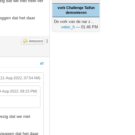
g dat we niet héél ver
vork Challenge Taifun
demonteren
eggen dat het daar
De vork van de nar z...
veloc_h
— 01:46 PM
}
Antwoord
#7
(11-Aug-2022, 07:54 AM)
0-Aug-2022, 09:15 PM)
ezig dat we niet
zeggen dat het daar