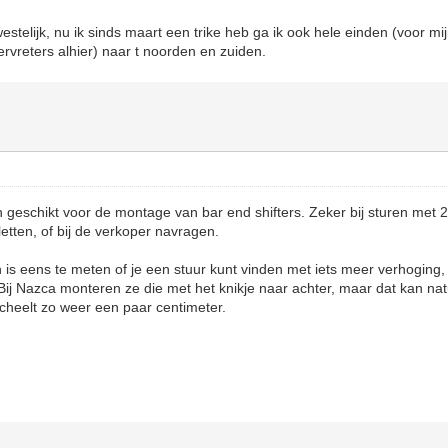
estelijk, nu ik sinds maart een trike heb ga ik ook hele einden (voor m
ervreters alhier) naar t noorden en zuiden.
ijn geschikt voor de montage van bar end shifters. Zeker bij sturen me
etten, of bij de verkoper navragen.
is eens te meten of je een stuur kunt vinden met iets meer verhoging, 
Bij Nazca monteren ze die met het knikje naar achter, maar dat kan nat
scheelt zo weer een paar centimeter.