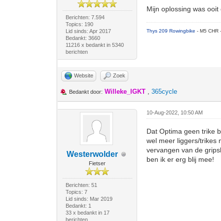
Mijn oplossing was ooit
Berichten: 7.594
Topics: 190
Lid sinds: Apr 2017
Thys 209 Rowingbike
- M5 CHR 
Bedankt: 3660
11216 x bedankt in 5340
berichten
Website
Zoek
Willeke_IGKT
,
365cycle
Bedankt door:
10-Aug-2022, 10:50 AM
Dat Optima geen trike b
wel meer liggers/trikes m
vervangen van de gripsh
Westerwolder
ben ik er erg blij mee!
Fietser
Berichten: 51
Topics: 7
Lid sinds: Mar 2019
Bedankt: 1
33 x bedankt in 17
berichten