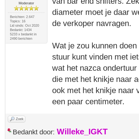
van bar end shifters. Ze
Moderator
diameter moet je daar wel
Berichten: 2.647
de verkoper navragen.
Topics: 16
Lid sinds: Oct 2020
Bedankt: 1434
5233 x bedankt in
2490 berichten
Wat je zou kunnen doen 
stuur kunt vinden met ie
wat het nazca ondertuur
die met het knikje naar a
ook met het knikje naar 
een paar centimeter.
Zoek
Willeke_IGKT
Bedankt door: