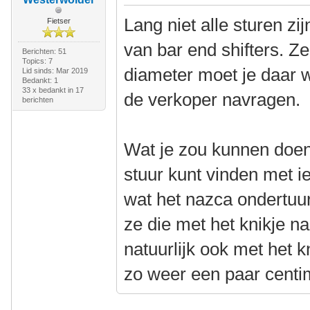
Lang niet alle sturen z
Fietser
van bar end shifters. Z
Berichten: 51
Topics: 7
diameter moet je daar we
Lid sinds: Mar 2019
Bedankt: 1
33 x bedankt in 17
de verkoper navragen.
berichten
Wat je zou kunnen doen 
stuur kunt vinden met i
wat het nazca ondertuu
ze die met het knikje n
natuurlijk ook met het k
zo weer een paar centi