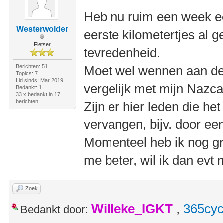
Heb nu ruim een week e
Westerwolder
eerste kilometertjes al 
Fietser
tevredenheid.
Berichten: 51
Moet wel wennen aan de p
Topics: 7
Lid sinds: Mar 2019
vergelijk met mijn Nazca
Bedankt: 1
33 x bedankt in 17
berichten
Zijn er hier leden die he
vervangen, bijv. door e
Momenteel heb ik nog gr
me beter, wil ik dan ev
Zoek
Willeke_IGKT
,
365cyc
Bedankt door: