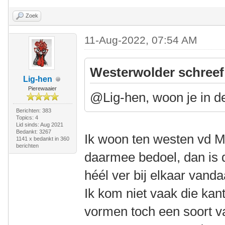
Zoek
11-Aug-2022, 07:54 AM
Westerwolder schreef
Lig-hen
Pierewaaier
@Lig-hen, woon je in d
Berichten: 383
Topics: 4
Lid sinds: Aug 2021
Bedankt: 3267
Ik woon ten westen vd M
1141 x bedankt in 360
berichten
daarmee bedoel, dan is 
héél ver bij elkaar van
Ik kom niet vaak die ka
vormen toch een soort v