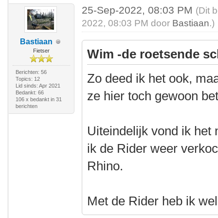
25-Sep-2022, 08:03 PM
(Dit 
2022, 08:03 PM door
Bastiaan
.)
Bastiaan
Wim -de roetsende sc
Fietser
Berichten: 56
Zo deed ik het ook, maa
Topics: 12
Lid sinds: Apr 2021
ze hier toch gewoon be
Bedankt: 66
106 x bedankt in 31
berichten
Uiteindelijk vond ik het
ik de Rider weer verko
Rhino.
Met de Rider heb ik wel