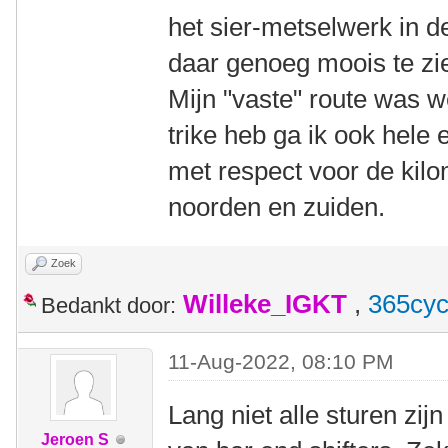
het sier-metselwerk in d
daar genoeg moois te z
Mijn "vaste" route was we
trike heb ga ik ook hele
met respect voor de kilom
noorden en zuiden.
Zoek
Willeke_IGKT
,
365cyc
Bedankt door:
11-Aug-2022, 08:10 PM
Lang niet alle sturen zi
Jeroen S