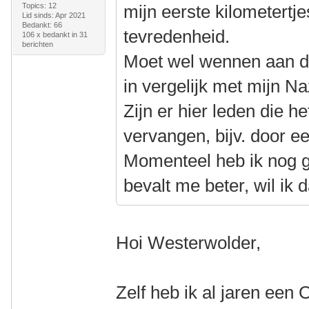
Topics: 12
mijn eerste kilometertj
Lid sinds: Apr 2021
Bedankt: 66
tevredenheid.
106 x bedankt in 31
berichten
Moet wel wennen aan de 
in vergelijk met mijn Na
Zijn er hier leden die h
vervangen, bijv. door 
Momenteel heb ik nog g
bevalt me beter, wil ik
Hoi Westerwolder,
Zelf heb ik al jaren een