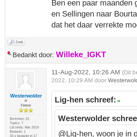
Ben een paar maanden g
en Sellingen naar Bourt
dat het daar verrekte m
Zoek
Willeke_IGKT
Bedankt door:
11-Aug-2022, 10:26 AM
(Dit 
2022, 10:29 AM door
Westerwol
Westerwolder
Lig-hen schreef:
Fietser
Westerwolder schree
Berichten: 51
Topics: 7
Lid sinds: Mar 2019
@Lig-hen, woon je in 
Bedankt: 1
33 x bedankt in 17