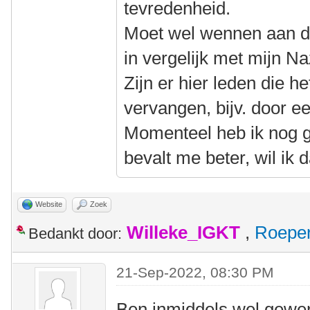
tevredenheid.
Moet wel wennen aan de 
in vergelijk met mijn Na
Zijn er hier leden die h
vervangen, bijv. door 
Momenteel heb ik nog g
bevalt me beter, wil ik
Website
Zoek
Willeke_IGKT
,
Roepe
Bedankt door:
21-Sep-2022, 08:30 PM
Ben inmiddels wel gewen