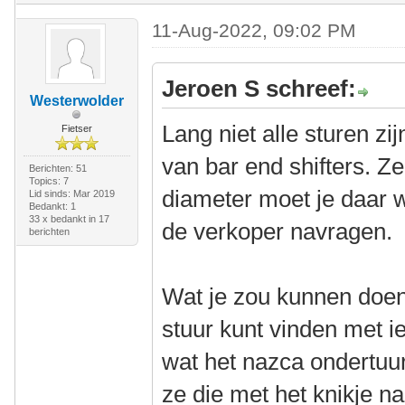
11-Aug-2022, 09:02 PM
Jeroen S schreef:
Westerwolder
Lang niet alle sturen z
Fietser
van bar end shifters. Z
Berichten: 51
Topics: 7
diameter moet je daar we
Lid sinds: Mar 2019
Bedankt: 1
33 x bedankt in 17
de verkoper navragen.
berichten
Wat je zou kunnen doen 
stuur kunt vinden met i
wat het nazca ondertuu
ze die met het knikje n