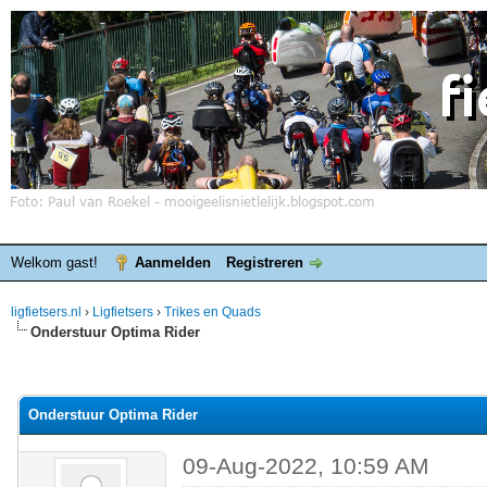
Welkom gast!
Aanmelden
Registreren
ligfietsers.nl
›
Ligfietsers
›
Trikes en Quads
Onderstuur Optima Rider
elde waardering is 0
Onderstuur Optima Rider
09-Aug-2022, 10:59 AM