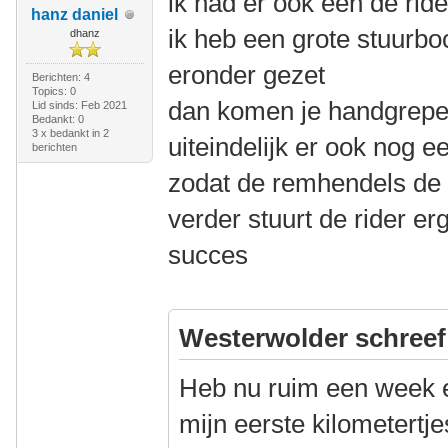
ik had er ook een de ride
hanz daniel
ik heb een grote stuurb
dhanz
eronder gezet
Berichten: 4
Topics: 0
dan komen je handgrepe
Lid sinds: Feb 2021
Bedankt: 0
3 x bedankt in 2
uiteindelijk er ook nog e
berichten
zodat de remhendels de 
verder stuurt de rider er
succes
Westerwolder schreef
Heb nu ruim een week 
mijn eerste kilometertj