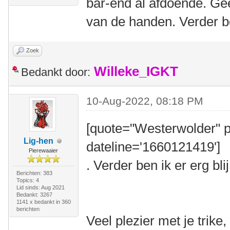
bar-end al afdoende. Gee
van de handen. Verder be
Zoek
Willeke_IGKT
Bedankt door:
10-Aug-2022, 08:18 PM
[quote="Westerwolder" p
Lig-hen
dateline='1660121419']
Pierewaaier
. Verder ben ik er erg bli
Berichten: 383
Topics: 4
Lid sinds: Aug 2021
Bedankt: 3267
1141 x bedankt in 360
berichten
Veel plezier met je trik