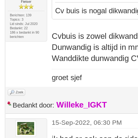
Fietser
Cv buis is nogal dikwand
Berichten: 139
Topics: 3
Lid sinds: Jul 2020
Bedankt: 22
186 x bedankt in 90
Cvbuis is zowel dikwandi
berichten
Dunwandig is altijd in 
Wanddikte dunwandig C
groet sjef
Zoek
Willeke_IGKT
Bedankt door:
15-Sep-2022, 06:30 PM