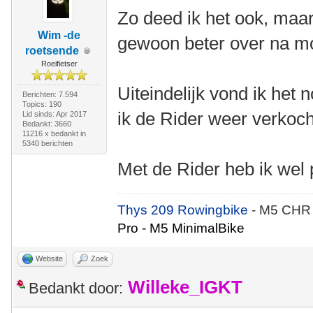
Zo deed ik het ook, maar
Wim -de
gewoon beter over na m
roetsende
Roeifietser
Uiteindelijk vond ik het 
Berichten: 7.594
Topics: 190
ik de Rider weer verkoc
Lid sinds: Apr 2017
Bedankt: 3660
11216 x bedankt in
5340 berichten
Met de Rider heb ik wel 
Thys 209 Rowingbike
- M5 CHR
Pro - M5 MinimalBike
Website
Zoek
Willeke_IGKT
Bedankt door: