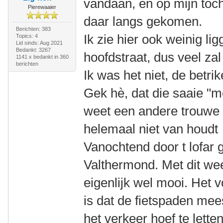
vandaan, en op mijn toc
Pierewaaier
daar langs gekomen.
Berichten: 383
Ik zie hier ook weinig l
Topics: 4
Lid sinds: Aug 2021
Bedankt: 3267
hoofdstraat, dus veel za
1141 x bedankt in 360
berichten
Ik was het niet, de betr
Gek hè, dat die saaie "mo
weet een andere trouwe 
helemaal niet van houd
Vanochtend door t lofar
Valthermond. Met dit wee
eigenlijk wel mooi. Het
is dat de fietspaden mees
het verkeer hoef te lette