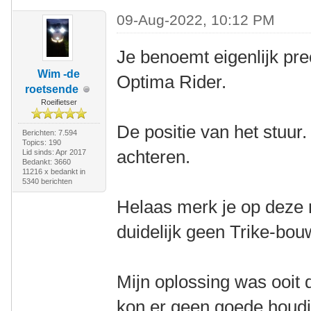
09-Aug-2022, 10:12 PM
Je benoemt eigenlijk pre
Wim -de
Optima Rider.
roetsende
Roeifietser
De positie van het stuur.
Berichten: 7.594
Topics: 190
achteren.
Lid sinds: Apr 2017
Bedankt: 3660
11216 x bedankt in
5340 berichten
Helaas merk je op deze
duidelijk geen Trike-bo
Mijn oplossing was ooit 
kon er geen goede houdi