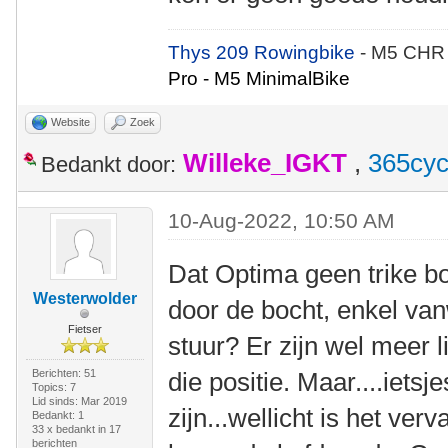
Thys 209 Rowingbike
- M5 CHR
Pro - M5 MinimalBike
Website
Zoek
Willeke_IGKT
,
365cyc
Bedankt door:
10-Aug-2022, 10:50 AM
Dat Optima geen trike bo
Westerwolder
door de bocht, enkel van
Fietser
stuur? Er zijn wel meer l
Berichten: 51
die positie. Maar....ietsj
Topics: 7
Lid sinds: Mar 2019
zijn...wellicht is het ve
Bedankt: 1
33 x bedankt in 17
berichten