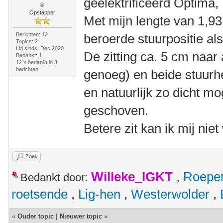
geëlektrificeerd Optima,
Opstapper
Met mijn lengte van 1,9
Berichten: 12
beroerde stuurpositie als
Topics: 2
Lid sinds: Dec 2020
De zitting ca. 5 cm naar
Bedankt: 1
12 x bedankt in 3
berichten
genoeg) en beide stuurh
en natuurlijk zo dicht mo
geschoven.
Betere zit kan ik mij nie
Zoek
Willeke_IGKT
,
Roepe
Bedankt door:
roetsende
,
Lig-hen
,
Westerwolder
,
«
Ouder topic
|
Nieuwer topic
»