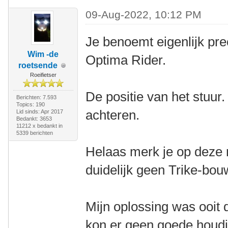
09-Aug-2022, 10:12 PM
Je benoemt eigenlijk pre
Wim -de
Optima Rider.
roetsende
Roeifietser
De positie van het stuur.
Berichten: 7.593
Topics: 190
achteren.
Lid sinds: Apr 2017
Bedankt: 3653
11212 x bedankt in
5339 berichten
Helaas merk je op deze
duidelijk geen Trike-bo
Mijn oplossing was ooit 
kon er geen goede houdi