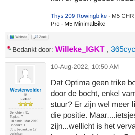
Thys 209 Rowingbike
- M5 CHR
Pro - M5 MinimalBike
Website
Zoek
Willeke_IGKT
,
365cyc
Bedankt door:
10-Aug-2022, 10:50 AM
Dat Optima geen trike bo
Westerwolder
door de bocht, enkel van
Fietser
stuur? Er zijn wel meer l
Berichten: 51
die positie. Maar....ietsj
Topics: 7
Lid sinds: Mar 2019
zijn...wellicht is het ve
Bedankt: 1
33 x bedankt in 17
berichten