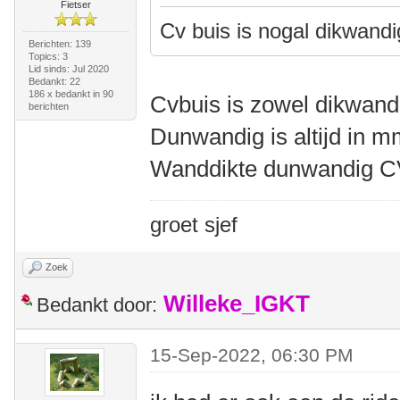
Fietser
Cv buis is nogal dikwand
Berichten: 139
Topics: 3
Lid sinds: Jul 2020
Bedankt: 22
186 x bedankt in 90
Cvbuis is zowel dikwandi
berichten
Dunwandig is altijd in 
Wanddikte dunwandig C
groet sjef
Zoek
Willeke_IGKT
Bedankt door:
15-Sep-2022, 06:30 PM