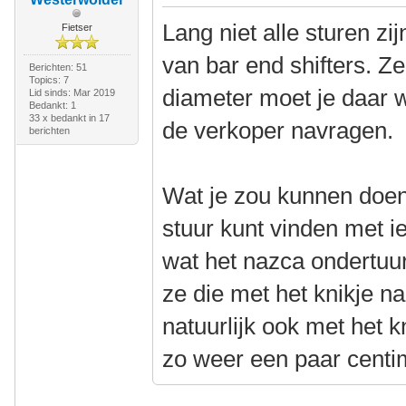
Lang niet alle sturen z
Fietser
van bar end shifters. Z
Berichten: 51
Topics: 7
diameter moet je daar we
Lid sinds: Mar 2019
Bedankt: 1
33 x bedankt in 17
de verkoper navragen.
berichten
Wat je zou kunnen doen 
stuur kunt vinden met i
wat het nazca ondertuu
ze die met het knikje n
natuurlijk ook met het k
zo weer een paar centi