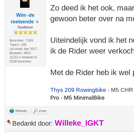
Zo deed ik het ook, maar
Wim -de
gewoon beter over na m
roetsende
Roeifietser
Uiteindelijk vond ik het 
Berichten: 7.593
Topics: 190
ik de Rider weer verkoc
Lid sinds: Apr 2017
Bedankt: 3653
11212 x bedankt in
5339 berichten
Met de Rider heb ik wel 
Thys 209 Rowingbike
- M5 CHR
Pro - M5 MinimalBike
Website
Zoek
Willeke_IGKT
Bedankt door: