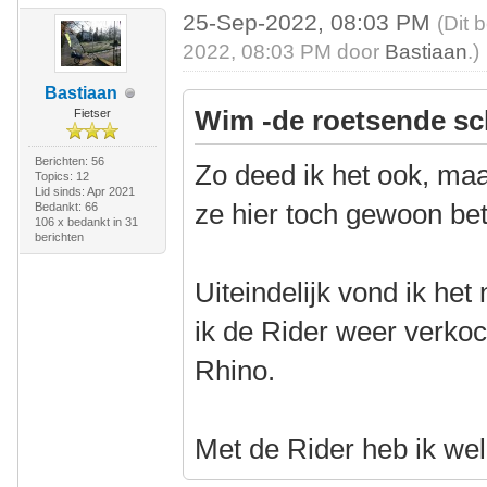
25-Sep-2022, 08:03 PM
(Dit 
2022, 08:03 PM door
Bastiaan
.)
Bastiaan
Wim -de roetsende sc
Fietser
Berichten: 56
Zo deed ik het ook, maa
Topics: 12
Lid sinds: Apr 2021
ze hier toch gewoon be
Bedankt: 66
106 x bedankt in 31
berichten
Uiteindelijk vond ik het
ik de Rider weer verko
Rhino.
Met de Rider heb ik wel