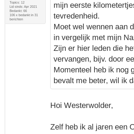
Topics: 12
mijn eerste kilometertj
Lid sinds: Apr 2021
Bedankt: 66
tevredenheid.
106 x bedankt in 31
berichten
Moet wel wennen aan de 
in vergelijk met mijn Na
Zijn er hier leden die h
vervangen, bijv. door 
Momenteel heb ik nog g
bevalt me beter, wil ik
Hoi Westerwolder,
Zelf heb ik al jaren een