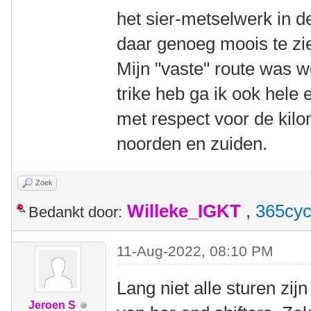
het sier-metselwerk in d
daar genoeg moois te z
Mijn "vaste" route was we
trike heb ga ik ook hele
met respect voor de kilom
noorden en zuiden.
Zoek
Willeke_IGKT
,
365cyc
Bedankt door:
11-Aug-2022, 08:10 PM
Lang niet alle sturen zi
Jeroen S