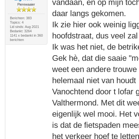
vandaan, en op mijn toc
Pierewaaier
daar langs gekomen.
Berichten: 383
Ik zie hier ook weinig l
Topics: 4
Lid sinds: Aug 2021
Bedankt: 3264
hoofdstraat, dus veel za
1141 x bedankt in 360
berichten
Ik was het niet, de betr
Gek hè, dat die saaie "mo
weet een andere trouwe 
helemaal niet van houd
Vanochtend door t lofar
Valthermond. Met dit wee
eigenlijk wel mooi. Het
is dat de fietspaden mees
het verkeer hoef te lette