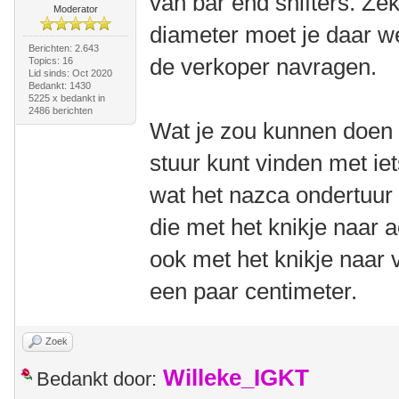
van bar end shifters. Ze
Moderator
diameter moet je daar wel
Berichten: 2.643
de verkoper navragen.
Topics: 16
Lid sinds: Oct 2020
Bedankt: 1430
5225 x bedankt in
2486 berichten
Wat je zou kunnen doen 
stuur kunt vinden met ie
wat het nazca ondertuur
die met het knikje naar a
ook met het knikje naar 
een paar centimeter.
Zoek
Willeke_IGKT
Bedankt door: