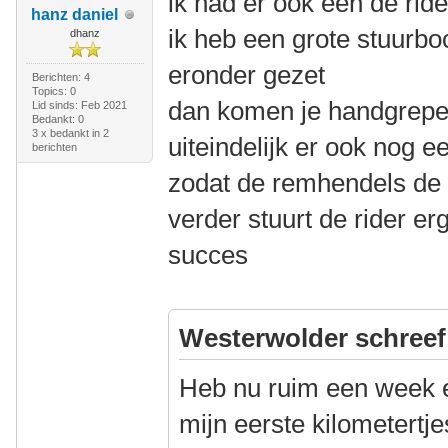
ik had er ook een de ride
hanz daniel
ik heb een grote stuurb
dhanz
eronder gezet
Berichten: 4
Topics: 0
dan komen je handgrepe
Lid sinds: Feb 2021
Bedankt: 0
3 x bedankt in 2
uiteindelijk er ook nog e
berichten
zodat de remhendels de 
verder stuurt de rider er
succes
Westerwolder schreef
Heb nu ruim een week 
mijn eerste kilometertj