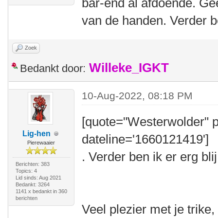
bar-end al afdoende. Gee
van de handen. Verder be
Zoek
Willeke_IGKT
Bedankt door:
10-Aug-2022, 08:18 PM
[quote="Westerwolder" p
Lig-hen
dateline='1660121419']
Pierewaaier
. Verder ben ik er erg bli
Berichten: 383
Topics: 4
Lid sinds: Aug 2021
Bedankt: 3264
1141 x bedankt in 360
berichten
Veel plezier met je trik