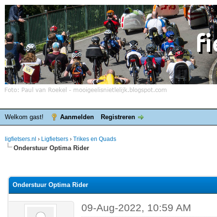
Welkom gast!
Aanmelden
Registreren
ligfietsers.nl
›
Ligfietsers
›
Trikes en Quads
Onderstuur Optima Rider
elde waardering is 0
Onderstuur Optima Rider
09-Aug-2022, 10:59 AM