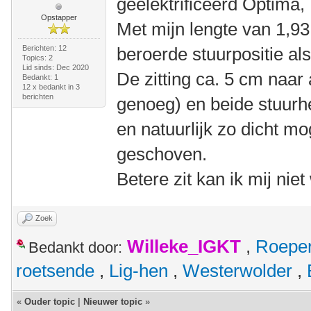
geëlektrificeerd Optima,
Opstapper
Met mijn lengte van 1,9
Berichten: 12
beroerde stuurpositie als
Topics: 2
Lid sinds: Dec 2020
De zitting ca. 5 cm naar
Bedankt: 1
12 x bedankt in 3
berichten
genoeg) en beide stuurh
en natuurlijk zo dicht mo
geschoven.
Betere zit kan ik mij nie
Zoek
Willeke_IGKT
,
Roepe
Bedankt door:
roetsende
,
Lig-hen
,
Westerwolder
,
«
Ouder topic
|
Nieuwer topic
»