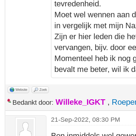
tevredenheid.
Moet wel wennen aan de 
in vergelijk met mijn Na
Zijn er hier leden die h
vervangen, bijv. door 
Momenteel heb ik nog g
bevalt me beter, wil ik
Website
Zoek
Willeke_IGKT
,
Roepe
Bedankt door:
21-Sep-2022, 08:30 PM
Ben inmiddels wel gewen