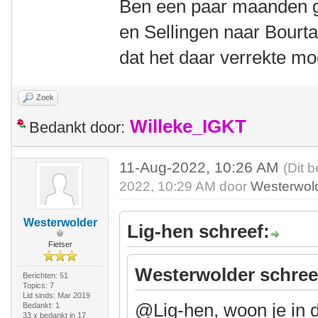
Ben een paar maanden g
en Sellingen naar Bourt
dat het daar verrekte m
Zoek
Willeke_IGKT
Bedankt door:
11-Aug-2022, 10:26 AM
(Dit 
2022, 10:29 AM door
Westerwol
Westerwolder
Lig-hen schreef:
Fietser
Westerwolder schree
Berichten: 51
Topics: 7
Lid sinds: Mar 2019
@Lig-hen, woon je in 
Bedankt: 1
33 x bedankt in 17