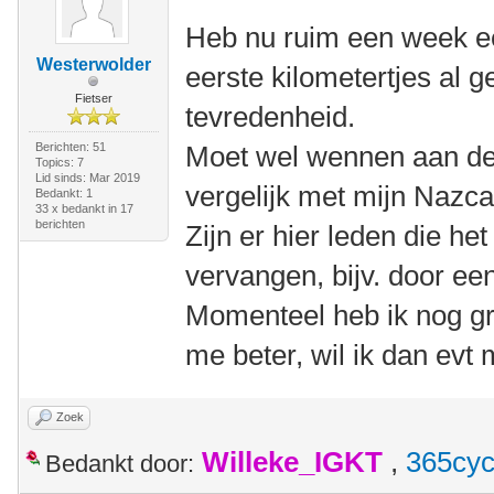
Heb nu ruim een week e
Westerwolder
eerste kilometertjes al 
Fietser
tevredenheid.
Berichten: 51
Moet wel wennen aan de p
Topics: 7
Lid sinds: Mar 2019
vergelijk met mijn Nazca
Bedankt: 1
33 x bedankt in 17
berichten
Zijn er hier leden die he
vervangen, bijv. door e
Momenteel heb ik nog gr
me beter, wil ik dan ev
Zoek
Willeke_IGKT
,
365cyc
Bedankt door: