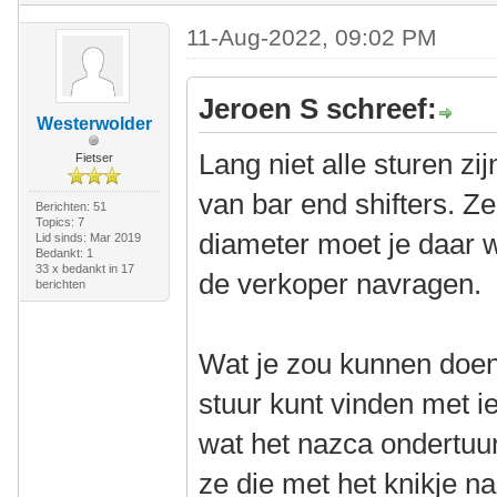
11-Aug-2022, 09:02 PM
Jeroen S schreef:
Westerwolder
Lang niet alle sturen z
Fietser
van bar end shifters. Z
Berichten: 51
Topics: 7
diameter moet je daar we
Lid sinds: Mar 2019
Bedankt: 1
33 x bedankt in 17
de verkoper navragen.
berichten
Wat je zou kunnen doen 
stuur kunt vinden met i
wat het nazca ondertuu
ze die met het knikje n