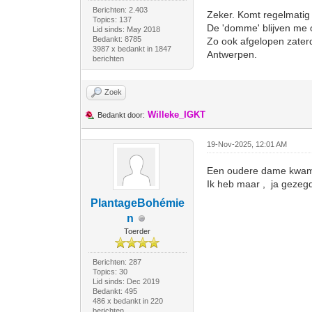
Berichten: 2.403
Zeker. Komt regelmatig v
Topics: 137
De 'domme' blijven me o
Lid sinds: May 2018
Bedankt: 8785
Zo ook afgelopen zater
3987 x bedankt in 1847
Antwerpen.
berichten
Zoek
Willeke_IGKT
Bedankt door:
19-Nov-2025, 12:01 AM
Een oudere dame kwam la
Ik heb maar , ja gezegd
PlantageBohémie
n
Toerder
Berichten: 287
Topics: 30
Lid sinds: Dec 2019
Bedankt: 495
486 x bedankt in 220
berichten