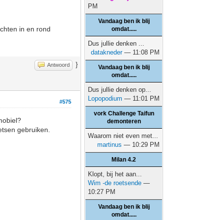
PM
Vandaag ben ik blij
chten in en rond
omdat.....
Dus jullie denken ...
datakneder
— 11:08 PM
}
Antwoord
Vandaag ben ik blij
omdat.....
Dus jullie denken op...
Lopopodium
— 11:01 PM
#575
vork Challenge Taifun
mobiel?
demonteren
ietsen gebruiken.
Waarom niet even met...
martinus
— 10:29 PM
Milan 4.2
Klopt, bij het aan...
Wim -de roetsende
—
10:27 PM
Vandaag ben ik blij
omdat.....