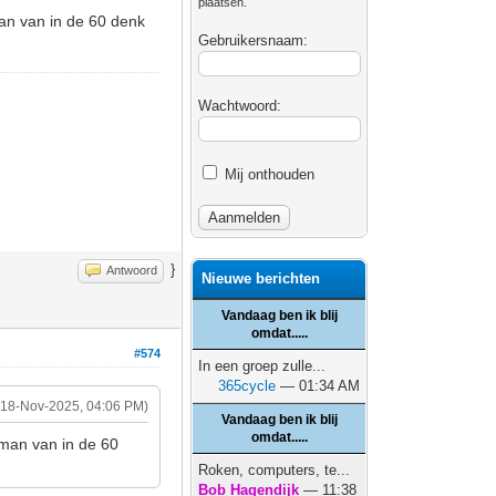
plaatsen.
man van in de 60 denk
Gebruikersnaam:
Wachtwoord:
Mij onthouden
}
Antwoord
Nieuwe berichten
Vandaag ben ik blij
omdat.....
#574
In een groep zulle...
365cycle
— 01:34 AM
(18-Nov-2025, 04:06 PM)
Vandaag ben ik blij
omdat.....
 man van in de 60
Roken, computers, te...
Bob Hagendijk
— 11:38