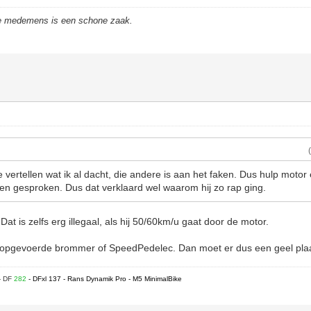
de medemens is een schone zaak.
e vertellen wat ik al dacht, die andere is aan het faken. Dus hulp motor 
en gesproken. Dus dat verklaard wel waarom hij zo rap ging.
 Dat is zelfs erg illegaal, als hij 50/60km/u gaat door de motor.
opgevoerde brommer of SpeedPedelec. Dan moet er dus een geel plaat
- DF
282
- DFxl 137 - Rans Dynamik Pro - M5 MinimalBike