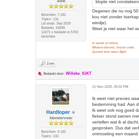
world
klopte niet constateerd
Degenen die nu nog 50 a
Berichten: 7.182
kou niet zonder toerkap,
Topics: 131
windje).
Lid sinds: Sep 2020
Bedankt: 15599
Weet je niet waar het w
12271 x bedankt in 5763
berichten
In words of others,
Wisdom blooms, forums unite,
Quoted love takes flight.
Zoek
Willeke_IGKT
Bedankt door:
21-Nov-2025, 05:02 PM
Ik weet niet precies wa
bestemming had. Aan d
Ik weet ook nog goed da
Hardloper
fietser stond samen met
Kilometervreter
vertellen wat ik al dac
gesproken. Dus dat ver
Berichten: 4.192
ontmoeting een maand 
Topics: 132