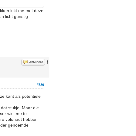
tukken lukt me met deze
en licht gunstig
}
Antwoord
#580
ze kant als potentiele
 dat stukje. Maar die
ser wist me te
dere velonaut hebben
eerder genoemde