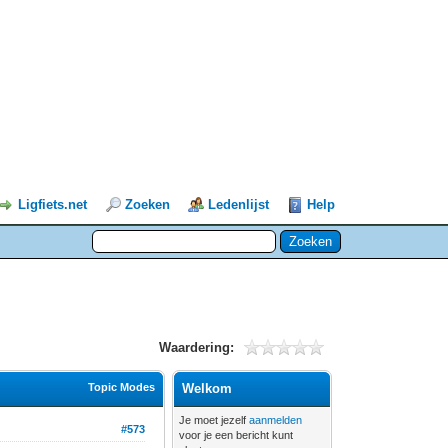
Ligfiets.net
Zoeken
Ledenlijst
Help
Waardering:
Topic Modes
Welkom
Je moet jezelf
aanmelden
#573
voor je een bericht kunt