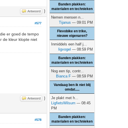
Banden plakken:
materialen en technieken
}
Antwoord
Nemen mensen n...
Tijanus
— 09:01 PM
#577
Flevobike en trike,
 die er goed de tempo
nieuwe eigenaren?
 de kleur klopte niet
Inmiddels een half j...
ligvogel
— 08:59 PM
Banden plakken:
materialen en technieken
Nog een tip, contr...
Bianca F
— 08:59 PM
Vandaag ben ik niet blij
omdat.....
Je plakt met h...
}
Antwoord
LigfietsWilsum
— 08:45
PM
Banden plakken:
#578
materialen en technieken