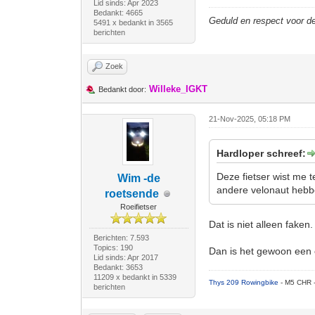
Lid sinds: Apr 2023
Bedankt: 4665
Geduld en respect voor 
5491 x bedankt in 3565
berichten
Zoek
Willeke_IGKT
Bedankt door:
21-Nov-2025, 05:18 PM
Hardloper schreef:
Deze fietser wist me t
Wim -de
andere velonaut hebb
roetsende
Roeifietser
Dat is niet alleen faken.
Berichten: 7.593
Topics: 190
Dan is het gewoon een 
Lid sinds: Apr 2017
Bedankt: 3653
11209 x bedankt in 5339
Thys 209 Rowingbike
- M5 CHR 
berichten