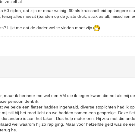
e ze zelf al.
 60 rijden, dat zijn er maar weinig. 60 als kruissnelheid op langere s
 tenzij alles meezit (banden op de juiste druk, strak asfalt, misschien e
as? Lijkt me dat de dader wel te vinden moet zijn
ar, maar ik herinner me wel een VM die ik tegen kwam die net als mij de
eze persoon denk ik.
t we beide een fietser hadden ingehaald, diverse stoplichten had ik op
 mij stil bij het rood licht en we hadden samen een gesprekje. Deze fiet
ht, die andere is aan het faken. Dus hulp motor erin. Hij zou met die an
klaard wel waarom hij zo rap ging. Maar voor hetzelfde geld was de 
terug he.