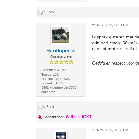
Zoek
21-Nov-2025, 12:01 PM
Ik sprak gisteren met 
erin had zitten. 50km/u
constateerde ze zelf al.
Hardloper
Kilometervreter
Geduld en respect voor 
Berichten: 4.192
Topics: 132
Lid sinds: Apr 2023
Bedankt: 4665
5491 x bedankt in 3565
berichten
Zoek
Willeke_IGKT
Bedankt door:
21-Nov-2025, 01:58 PM