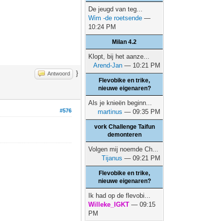
De jeugd van teg...
Wim -de roetsende
—
10:24 PM
Milan 4.2
Klopt, bij het aanze...
Arend-Jan
— 10:21 PM
}
Antwoord
Flevobike en trike,
nieuwe eigenaren?
Als je knieën beginn...
#576
martinus
— 09:35 PM
vork Challenge Taifun
demonteren
Volgen mij noemde Ch...
Tijanus
— 09:21 PM
Flevobike en trike,
nieuwe eigenaren?
Ik had op de flevobi...
Willeke_IGKT
— 09:15
PM