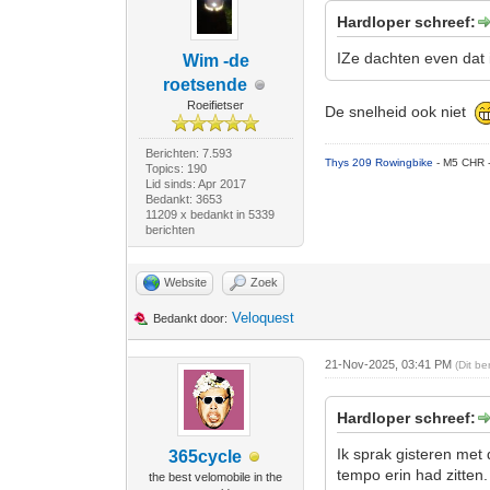
Hardloper schreef:
IZe dachten even dat i
Wim -de
roetsende
Roeifietser
De snelheid ook niet
Berichten: 7.593
Thys 209 Rowingbike
- M5 CHR 
Topics: 190
Lid sinds: Apr 2017
Bedankt: 3653
11209 x bedankt in 5339
berichten
Website
Zoek
Veloquest
Bedankt door:
21-Nov-2025, 03:41 PM
(Dit b
Hardloper schreef:
Ik sprak gisteren met
365cycle
tempo erin had zitten
the best velomobile in the