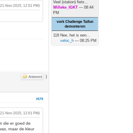
Veel (station) fiets...
(21-Nov-2025, 12:01 PM)
Willeke_IGKT
— 08:44
PM
vork Challenge Taifun
demonteren
118 Nee, het is een...
veloc_h
— 08:25 PM
}
Antwoord
#579
(21-Nov-2025, 12:01 PM)
n die er goed de
was, maar de kleur