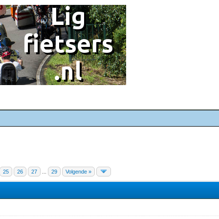
25
26
27
...
29
Volgende »