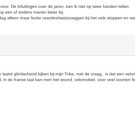
oor. De lofuitingen over de jaren, kan ik niet op twee handen tellen.
p een of andere manier beter bij.
dag alleen maar leuke reacties/watzezeggen bij het vele stoppen en wa
atst glimlachend kijken bij mijn Trike, met de vraag, is dat een velo
, in de franse taal kan men het woord, velomobiel, voor veel soorten f