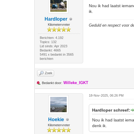
Nou ik had laatst ieman
ik.
Hardloper
Kilometervreter
Geduld en respect voor 
Berichten: 4.192
Topics: 132
Lid sinds: Apr 2023
Bedankt: 4665
5491 x bedankt in 3565
berichten
Zoek
Willeke_IGKT
Bedankt door:
18-Nov-2025, 06:26 PM
Hardloper schreef:
Hoekie
Nou ik had laatst iem
Kilometervreter
denk ik.