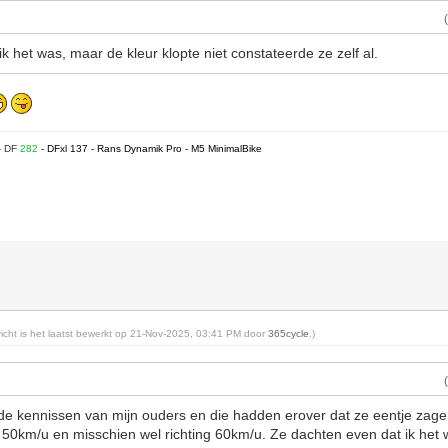
k het was, maar de kleur klopte niet constateerde ze zelf al.
- DF
282
- DFxl 137 - Rans Dynamik Pro - M5 MinimalBike
ericht is het laatst bewerkt op 21-Nov-2025, 03:41 PM door
365cycle
.)
 de kennissen van mijn ouders en die hadden erover dat ze eentje zage
. 50km/u en misschien wel richting 60km/u. Ze dachten even dat ik het 