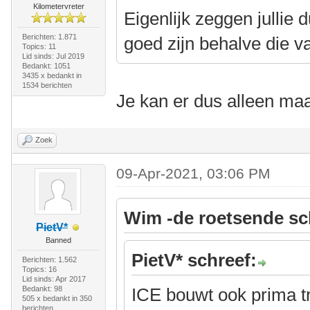
Kilometervreter
Eigenlijk zeggen jullie 
Berichten: 1.871
goed zijn behalve die 
Topics: 11
Lid sinds: Jul 2019
Bedankt: 1051
3435 x bedankt in
1534 berichten
Je kan er dus alleen ma
Zoek
09-Apr-2021, 03:06 PM
Wim -de roetsende sc
PietV*
Banned
PietV* schreef:
Berichten: 1.562
Topics: 16
Lid sinds: Apr 2017
Bedankt: 98
ICE bouwt ook prima t
505 x bedankt in 350
berichten