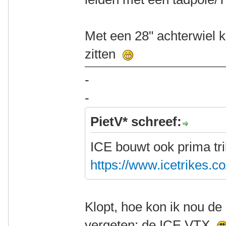
Met een 28" achterwiel k
zitten
-
-
PietV* schreef:
ICE bouwt ook prima tr
https://www.icetrikes.c
Klopt, hoe kon ik nou de
vergeten: de ICE VTX