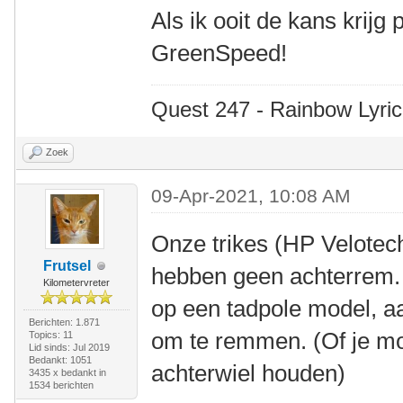
Als ik ooit de kans krijg
GreenSpeed!
Quest 247 - Rainbow Lyric
Zoek
09-Apr-2021, 10:08 AM
Onze trikes (HP Velote
Frutsel
hebben geen achterrem. D
Kilometervreter
op een tadpole model, a
Berichten: 1.871
om te remmen. (Of je m
Topics: 11
Lid sinds: Jul 2019
Bedankt: 1051
achterwiel houden)
3435 x bedankt in
1534 berichten