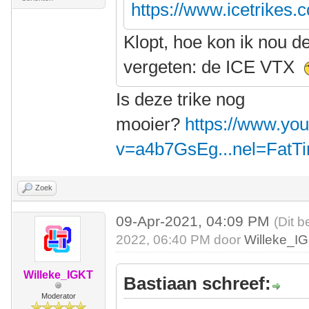
https://www.icetrikes.
Klopt, hoe kon ik nou d
vergeten: de ICE VTX
Is deze trike nog
mooier?
https://www.yo
v=a4b7GsEg...nel=FatT
Zoek
09-Apr-2021, 04:09 PM
(Dit b
2022, 06:40 PM door
Willeke_I
Willeke_IGKT
Bastiaan schreef:
Moderator