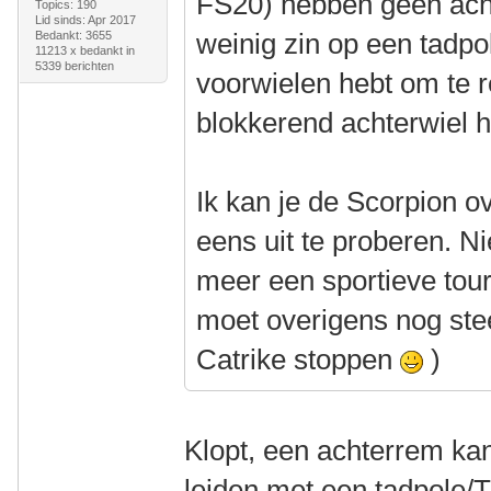
FS20) hebben geen acht
Topics: 190
Lid sinds: Apr 2017
weinig zin op een tadpo
Bedankt: 3655
11213 x bedankt in
5339 berichten
voorwielen hebt om te 
blokkerend achterwiel 
Ik kan je de Scorpion 
eens uit te proberen. Nie
meer een sportieve tour
moet overigens nog stee
Catrike stoppen
)
Klopt, een achterrem kan 
leiden met een tadpole/T