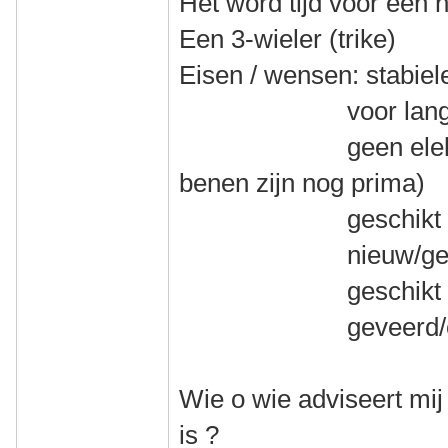
Het word tijd voor een 
Een 3-wieler (trike)
Eisen / wensen: stabiel
voor lange toer
geen elektrische
benen zijn nog prima)
geschikt voor mi
nieuw/gebruikt
geschikt voor v
geveerd/onge
Wie o wie adviseert mij
is ?