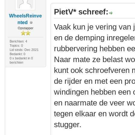
PietV* schreef:
WheelsReinve
nted
Vaak kun je vering van 
Opstapper
en de demping inregele
Berichten: 4
Topics: 0
rubbervering hebben ee
Lid sinds: Dec 2021
Bedankt: 0
Naar mate ze belast wo
0 x bedankt in 0
berichten
kunt ook schroefveren 
de rijder en met een pr
windingen hebben een o
en naarmate de veer w
tegen elkaar en wordt 
stugger.