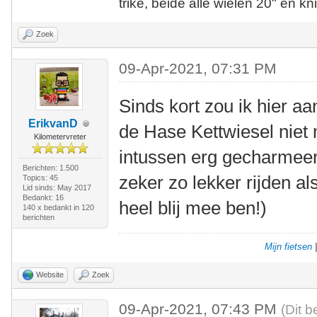
trike, beide alle wielen 20" en kn
Zoek
09-Apr-2021, 07:31 PM
Sinds kort zou ik hier aa
ErikvanD
de Hase Kettwiesel niet 
Kilometervreter
intussen erg gecharmeer
Berichten: 1.500
zeker zo lekker rijden a
Topics: 45
Lid sinds: May 2017
Bedankt: 16
heel blij mee ben!)
140 x bedankt in 120
berichten
Mijn fietsen
Website
Zoek
09-Apr-2021, 07:43 PM
(Dit b