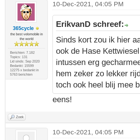
10-Dec-2021, 04:05 PM
ErikvanD schreef:
365cycle
the best velomobile in
Sinds kort zou ik hier a
the world
ook de Hase Kettwiesel 
Berichten: 7.182
Topics: 131
intussen erg gecharmeer
Lid sinds: Sep 2020
Bedankt: 15599
12275 x bedankt in
hem zeker zo lekker rij
5763 berichten
toch ook heel blij mee b
eens!
Zoek
10-Dec-2021, 04:05 PM