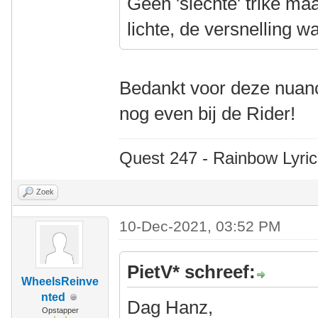
Geen 'slechte' trike ma
lichte, de versnelling w
Bedankt voor deze nuan
nog even bij de Rider!
Quest 247 - Rainbow Lyric
Zoek
10-Dec-2021, 03:52 PM
PietV* schreef:
WheelsReinve
nted
Dag Hanz,
Opstapper