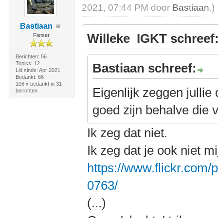
2021, 07:44 PM door
Bastiaan
.)
Bastiaan
Willeke_IGKT schreef
Fietser
Berichten: 56
Topics: 12
Bastiaan schreef:
Lid sinds: Apr 2021
Bedankt: 66
106 x bedankt in 31
Eigenlijk zeggen jullie
berichten
goed zijn behalve die
Ik zeg dat niet.
Ik zeg dat je ook niet m
https://www.flickr.co
0763/
(...)