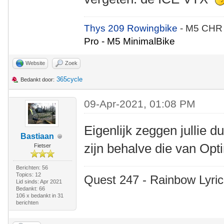
Thys 209 Rowingbike
- M5 CHR
Pro - M5 MinimalBike
Website
Zoek
365cycle
Bedankt door:
09-Apr-2021, 01:08 PM
Eigenlijk zeggen jullie d
Bastiaan
zijn behalve die van Op
Fietser
Berichten: 56
Topics: 12
Quest 247 - Rainbow Lyric
Lid sinds: Apr 2021
Bedankt: 66
106 x bedankt in 31
berichten