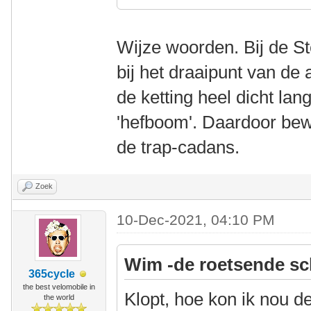
Wijze woorden. Bij de Ste
bij het draaipunt van de
de ketting heel dicht lan
'hefboom'. Daardoor bew
de trap-cadans.
Zoek
10-Dec-2021, 04:10 PM
Wim -de roetsende sc
365cycle
the best velomobile in
Klopt, hoe kon ik nou d
the world