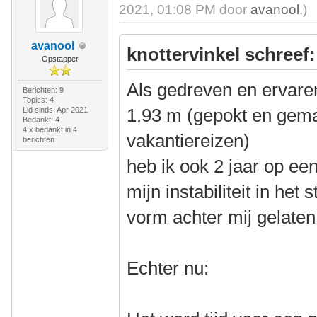
2021, 01:08 PM door
avanool
.)
avanool
knottervinkel schreef:
Opstapper
Als gedreven en ervaren
Berichten: 9
Topics: 4
1.93 m (gepokt en gema
Lid sinds: Apr 2021
Bedankt: 4
4 x bedankt in 4
vakantiereizen)
berichten
heb ik ook 2 jaar op ee
mijn instabiliteit in het
vorm achter mij gelaten
Echter nu: