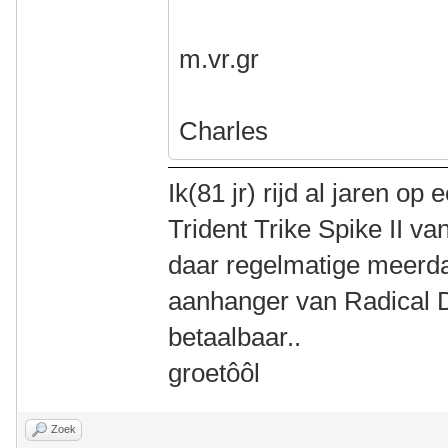
m.vr.gr
Charles
Ik(81 jr) rijd al jaren 
Trident Trike Spike II va
daar regelmatige meerd
aanhanger van Radical De
betaalbaar..
groetôôl
Zoek