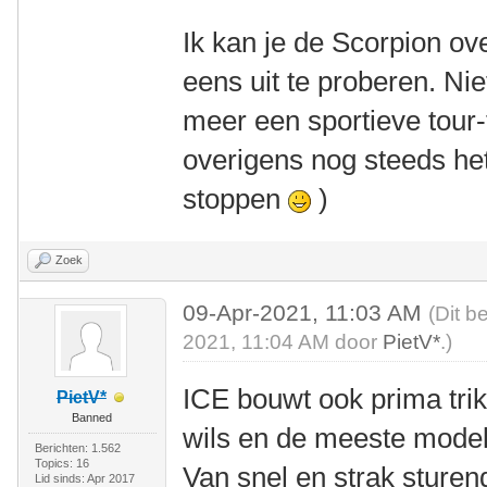
Ik kan je de Scorpion o
eens uit te proberen. Niet
meer een sportieve tour-
overigens nog steeds het
stoppen
)
Zoek
09-Apr-2021, 11:03 AM
(Dit b
2021, 11:04 AM door
PietV*
.)
ICE bouwt ook prima tri
PietV*
Banned
wils en de meeste modell
Berichten: 1.562
Topics: 16
Van snel en strak sturend
Lid sinds: Apr 2017