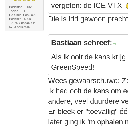
vergeten: de ICE VTX
Berichten: 7.182
Topics: 131
Lid sinds: Sep 2020
Die is idd gewoon pracht
Bedankt: 15599
12275 x bedankt in
5763 berichten
Bastiaan schreef:
Als ik ooit de kans krij
GreenSpeed!
Wees gewaarschuwd: Zo'n
Ik had ooit de kans om ee
andere, veel duurdere ve
Er bleek er "toevallig" 
later ging ik 'm ophalen 