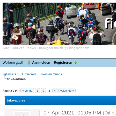
Welkom gast!
Aanmelden
Registreren
ligfietsers.nl
›
Ligfietsers
›
Trikes en Quads
trike-advies
elde waardering is 0
Pagina's (4):
« Vorige
1
2
3
4
Volgende »
trike-advies
07-Apr-2021, 01:05 PM
(Dit b