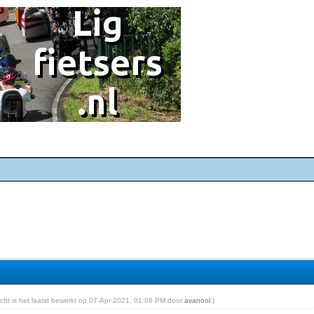
richt is het laatst bewerkt op 07-Apr-2021, 01:08 PM door
avanool
.)