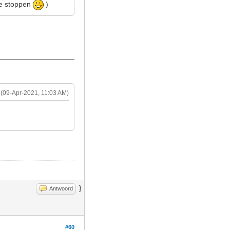
ike stoppen
)
(09-Apr-2021, 11:03 AM)
}
Antwoord
#60