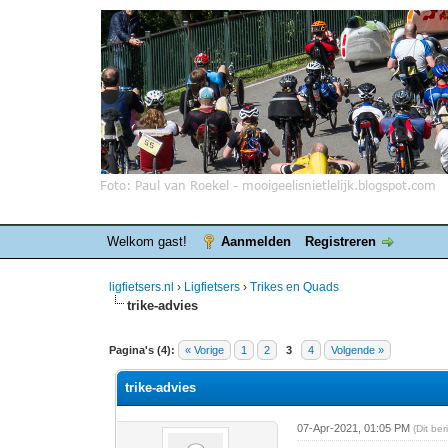
Welkom gast!
Aanmelden
Registreren
ligfietsers.nl
›
Ligfietsers
›
Trikes en Quads
trike-advies
0 stemmen - gemiddelde waardering is 0
1
2
3
4
5
Pagina's (4):
« Vorige
1
2
3
4
Volgende »
trike-advies
07-Apr-2021, 01:05 PM
(Dit be