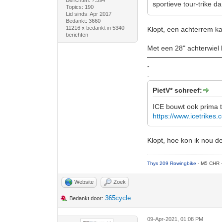
Berichten: 7.594
sportieve tour-trike d
Topics: 190
Lid sinds: Apr 2017
Bedankt: 3660
11216 x bedankt in 5340
Klopt, een achterrem kan
berichten
Met een 28" achterwiel 
-
-
PietV* schreef:
ICE bouwt ook prima t
https://www.icetrikes.
Klopt, hoe kon ik nou 
Thys 209 Rowingbike
- M5 CHR 
Website
Zoek
365cycle
Bedankt door:
09-Apr-2021, 01:08 PM