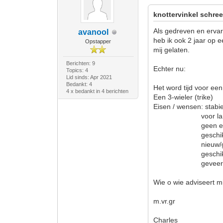
knottervinkel schree
Als gedreven en ervar
avanool
heb ik ook 2 jaar op e
Opstapper
mij gelaten.
Berichten: 9
Echter nu:
Topics: 4
Lid sinds: Apr 2021
Bedankt: 4
Het word tijd voor een
4 x bedankt in 4 berichten
Een 3-wieler (trike)
Eisen / wensen: stabie
voor lange toe
geen elektrische 
geschikt voor 
nieuw/gebrui
geschikt voor 
geveerd/ong
Wie o wie adviseert mi
m.vr.gr
Charles