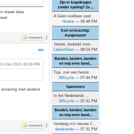
Zijn er kogelkopjes
zonder speling? Zo ...
n en maak daar
A Geen voelbare spel...
aar..
Hoekie
— 09:48 PM
Kort en krachtig:
Aangenaam!
}
Antwoord
Jeroen, bedankt voor...
LekkerDoen
— 08:54 PM
#54
Banden, banden, banden
en nog eens band...
(12-Dec-2020, 06:29 PM)
Tsja, met een heiste...
365cycle
— 07:44 PM
Spammers
g ervaring met andere
In het Nederlands ...
365cycle
— 07:41 PM
Banden, banden, banden
en nog eens band...
Vandaag m'n nieuwe C...
}
Antwoord
datakneder
— 07:31 PM