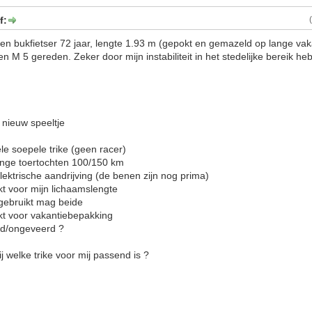
f:
en bukfietser 72 jaar, lengte 1.93 m (gepokt en gemazeld op lange vak
en M 5 gereden. Zeker door mijn instabiliteit in het stedelijke bereik h
 nieuw speeltje
le soepele trike (geen racer)
rtochten 100/150 km
aandrijving (de benen zijn nog prima)
mijn lichaamslengte
kt mag beide
vakantiebepakking
eveerd ?
j welke trike voor mij passend is ?