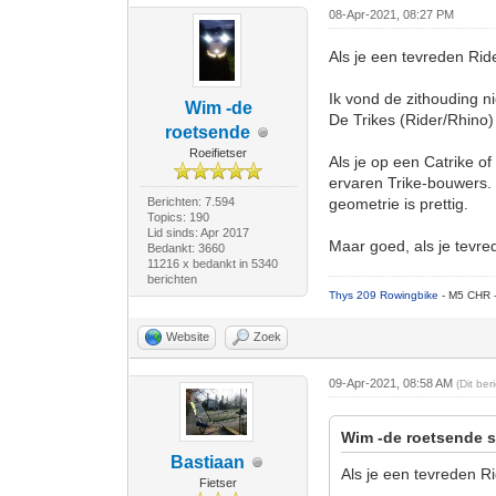
08-Apr-2021, 08:27 PM
Als je een tevreden Ride
Ik vond de zithouding ni
Wim -de
De Trikes (Rider/Rhino)
roetsende
Roeifietser
Als je op een Catrike o
ervaren Trike-bouwers. 
Berichten: 7.594
geometrie is prettig.
Topics: 190
Lid sinds: Apr 2017
Maar goed, als je tevrede
Bedankt: 3660
11216 x bedankt in 5340
berichten
Thys 209 Rowingbike
- M5 CHR 
Website
Zoek
09-Apr-2021, 08:58 AM
(Dit be
Wim -de roetsende s
Bastiaan
Als je een tevreden Ri
Fietser