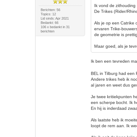
Ik vond de zithouding n
Berichten: 56
De Trikes (Rider/Rhino
Topics: 12
Lid sinds: Apr 2021
Als je op een Catrike
Bedankt: 66
106 x bedankt in 31
ervaren Trike-bouwers
berichten
de geometrie is pretti
Maar goed, als je tevre
Ik ben een tevreden ma
BEL in Tilburg had een 
Andere trikes heb ik no
al jaren en weet dus ge
Je twee kritiekpunten he
een scherpe bocht. Ik ho
En hij is inderdaad zwa
Als laatste heb ik moeit
loopt de rem aan. Ik wee