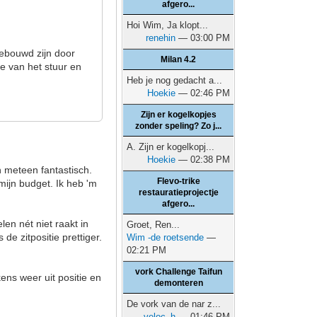
afgero...
Hoi Wim, Ja klopt...
renehin
— 03:00 PM
gebouwd zijn door
Milan 4.2
e van het stuur en
Heb je nog gedacht a...
Hoekie
— 02:46 PM
Zijn er kogelkopjes
zonder speling? Zo j...
A. Zijn er kogelkopj...
Hoekie
— 02:38 PM
n meteen fantastisch.
Flevo-trike
mijn budget. Ik heb 'm
restauratieprojectje
afgero...
len nét niet raakt in
Groet, Ren...
de zitpositie prettiger.
Wim -de roetsende
—
02:21 PM
vork Challenge Taifun
kens weer uit positie en
demonteren
De vork van de nar z...
veloc_h
— 01:46 PM