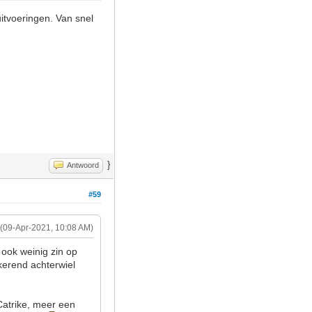
itvoeringen. Van snel
}
Antwoord
#59
(09-Apr-2021, 10:08 AM)
ook weinig zin op
kerend achterwiel
Catrike, meer een