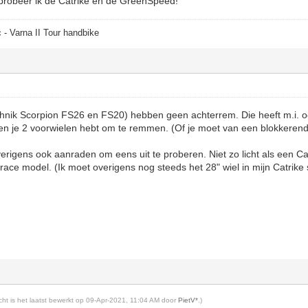
jg probeer ik de Catrike en de GreenSpeed!
 - Varna II Tour handbike
chnik Scorpion FS26 en FS20) hebben geen achterrem. Die heeft m.i. o
en je 2 voorwielen hebt om te remmen. (Of je moet van een blokkerend
verigens ook aanraden om eens uit te proberen. Niet zo licht als een C
n race model. (Ik moet overigens nog steeds het 28" wiel in mijn Catrik
richt is het laatst bewerkt op 09-Apr-2021, 11:04 AM door
PietV*
.)