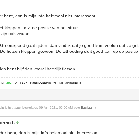
r bent, dan is mijn info helemaal niet interessant.
et kloppen t.o.v. de positie van het stuur.
 zijn ook zwaar.
f GreenSpeed gaat rijden, dan vind ik dat je goed kunt voelen dat ze ge
De fietsen kloppen gewoon. De zithouding sluit goed aan op de positie
n bent blijf dan vooral heerlijk fietsen.
- DF
282
- DFxl 137 - Rans Dynamik Pro - M5 MinimalBike
richt is het laatst bewerkt op 09-Apr-2021, 09:00 AM door
Bastiaan
.)
chreef:
der bent, dan is mijn info helemaal niet interessant.