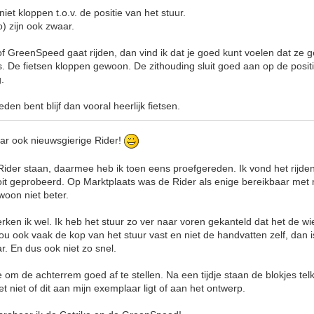
iet kloppen t.o.v. de positie van het stuur.
) zijn ook zwaar.
 of GreenSpeed gaat rijden, dan vind ik dat je goed kunt voelen dat ze 
. De fietsen kloppen gewoon. De zithouding sluit goed aan op de positi
g.
den bent blijf dan vooral heerlijk fietsen.
ar ook nieuwsgierige Rider!
Rider staan, daarmee heb ik toen eens proefgereden. Ik vond het rijde
oit geprobeerd. Op Marktplaats was de Rider als enige bereikbaar met 
woon niet beter.
rken ik wel. Ik heb het stuur zo ver naar voren gekanteld dat het de wie
u ook vaak de kop van het stuur vast en niet de handvatten zelf, dan is 
ar. En dus ook niet zo snel.
e om de achterrem goed af te stellen. Na een tijdje staan de blokjes tel
t niet of dit aan mijn exemplaar ligt of aan het ontwerp.