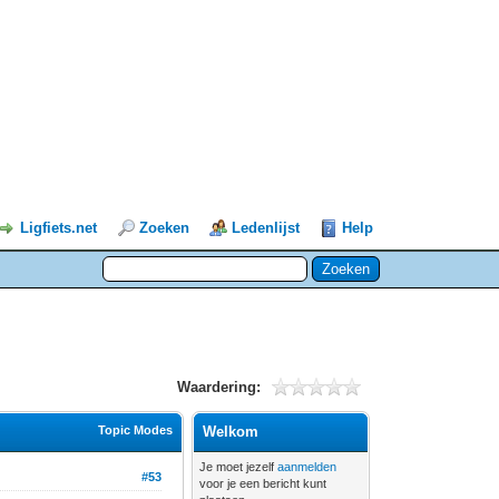
Ligfiets.net
Zoeken
Ledenlijst
Help
Waardering:
Topic Modes
Welkom
Je moet jezelf
aanmelden
#53
voor je een bericht kunt