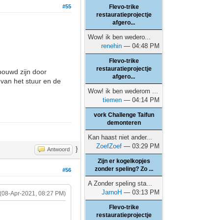
#55
Flevo-trike
restauratieprojectje
afgero...
Wow! ik ben wedero...
renehin
— 04:48 PM
Flevo-trike
restauratieprojectje
bouwd zijn door
afgero...
 van het stuur en de
Wow! ik ben wederom ...
tiemen
— 04:14 PM
vork Challenge Taifun
demonteren
Kan haast niet ander...
ZoefZoef
— 03:29 PM
}
Antwoord
Zijn er kogelkopjes
zonder speling? Zo ...
#56
A Zonder speling sta...
JarnoH
— 03:13 PM
(08-Apr-2021, 08:27 PM)
Flevo-trike
restauratieprojectje