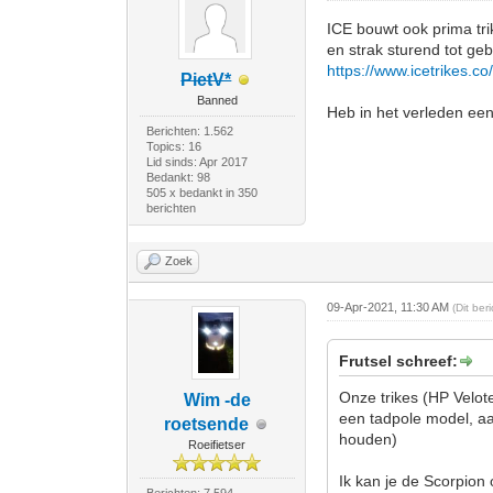
ICE bouwt ook prima tri
en strak sturend tot ge
https://www.icetrikes.co
PietV*
Banned
Heb in het verleden een
Berichten: 1.562
Topics: 16
Lid sinds: Apr 2017
Bedankt: 98
505 x bedankt in 350
berichten
Zoek
09-Apr-2021, 11:30 AM
(Dit be
Frutsel schreef:
Onze trikes (HP Velot
Wim -de
een tadpole model, aa
roetsende
houden)
Roeifietser
Ik kan je de Scorpion