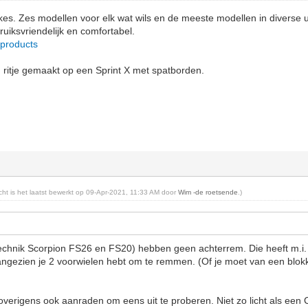
kes. Zes modellen voor elk wat wils en de meeste modellen in diverse u
bruiksvriendelijk en comfortabel.
/products
 ritje gemaakt op een Sprint X met spatborden.
richt is het laatst bewerkt op 09-Apr-2021, 11:33 AM door
Wim -de roetsende
.)
echnik Scorpion FS26 en FS20) hebben geen achterrem. Die heeft m.i. 
ngezien je 2 voorwielen hebt om te remmen. (Of je moet van een blok
 overigens ook aanraden om eens uit te proberen. Niet zo licht als een 