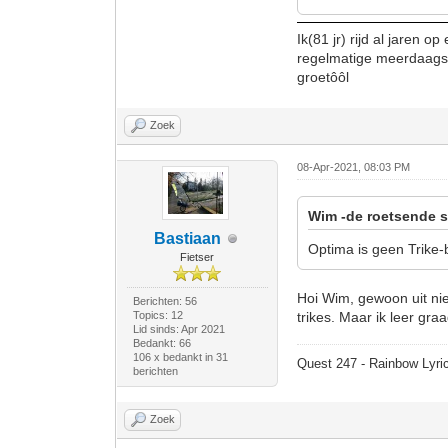
Ik(81 jr) rijd al jaren 
regelmatige meerdaagse
groetôôl
Zoek
08-Apr-2021, 08:03 PM
Wim -de roetsende s
Bastiaan
Optima is geen Trike-b
Fietser
Hoi Wim, gewoon uit nie
Berichten: 56
Topics: 12
trikes. Maar ik leer graag
Lid sinds: Apr 2021
Bedankt: 66
106 x bedankt in 31
Quest 247 - Rainbow Lyric
berichten
Zoek