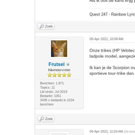
Als ik ooit de kans kri
Quest 247 - Rainbow Lyric
Zoek
09-Apr-2021, 10:08 AM
Onze trikes (HP Velote
tadpole model, aangezi
Frutsel
Ik kan je de Scorpion o
Kilometervreter
sportieve tour-trike da
Berichten: 1.871
Topics: 11
Lid sinds: Jul 2019
Bedankt: 1051
3435 x bedankt in 1534
berichten
Zoek
09-Apr-2021, 11:03 AM
(Dit be