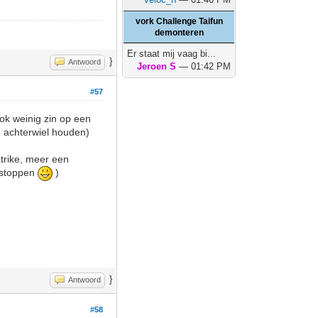
vork Challenge Taifun
demonteren
Er staat mij vaag bi...
}
Antwoord
Jeroen S
— 01:42 PM
#57
ok weinig zin op een
 achterwiel houden)
atrike, meer een
e stoppen
)
}
Antwoord
#58