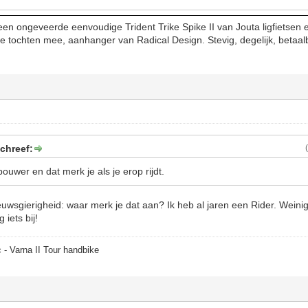
op een ongeveerde eenvoudige Trident Trike Spike II van Jouta ligfietse
 tochten mee, aanhanger van Radical Design. Stevig, degelijk, betaalb
chreef:
ouwer en dat merk je als je erop rijdt.
uwsgierigheid: waar merk je dat aan? Ik heb al jaren een Rider. Weini
 iets bij!
 - Varna II Tour handbike