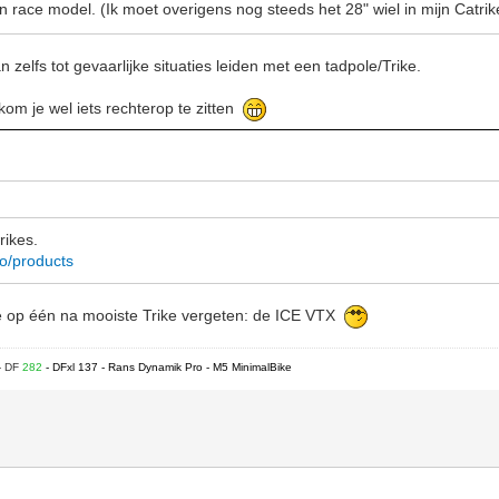
an race model. (Ik moet overigens nog steeds het 28" wiel in mijn Catr
 zelfs tot gevaarlijke situaties leiden met een tadpole/Trike.
kom je wel iets rechterop te zitten
rikes.
co/products
de op één na mooiste Trike vergeten: de ICE VTX
- DF
282
- DFxl 137 - Rans Dynamik Pro - M5 MinimalBike