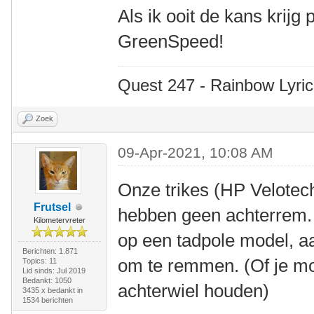
Als ik ooit de kans krijg
GreenSpeed!
Quest 247 - Rainbow Lyric
Zoek
09-Apr-2021, 10:08 AM
Onze trikes (HP Velote
Frutsel
hebben geen achterrem. D
Kilometervreter
op een tadpole model, a
Berichten: 1.871
om te remmen. (Of je m
Topics: 11
Lid sinds: Jul 2019
Bedankt: 1050
achterwiel houden)
3435 x bedankt in
1534 berichten