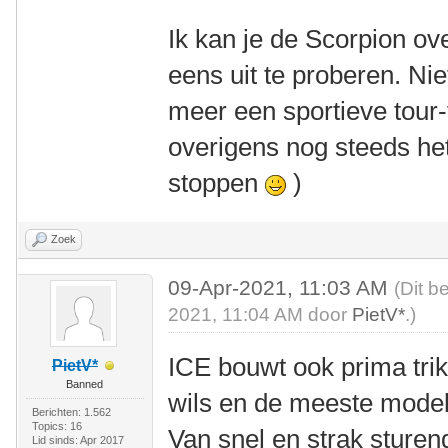
Ik kan je de Scorpion o
eens uit te proberen. Niet
meer een sportieve tour-
overigens nog steeds het
stoppen
)
Zoek
09-Apr-2021, 11:03 AM
(Dit b
2021, 11:04 AM door
PietV*
.)
ICE bouwt ook prima tri
PietV*
Banned
wils en de meeste modell
Berichten: 1.562
Topics: 16
Van snel en strak sturend
Lid sinds: Apr 2017