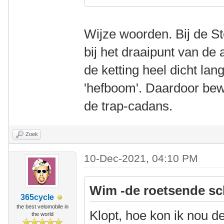
Wijze woorden. Bij de Ste
bij het draaipunt van de
de ketting heel dicht lan
'hefboom'. Daardoor bew
de trap-cadans.
Zoek
10-Dec-2021, 04:10 PM
Wim -de roetsende sc
365cycle
the best velomobile in
Klopt, hoe kon ik nou d
the world