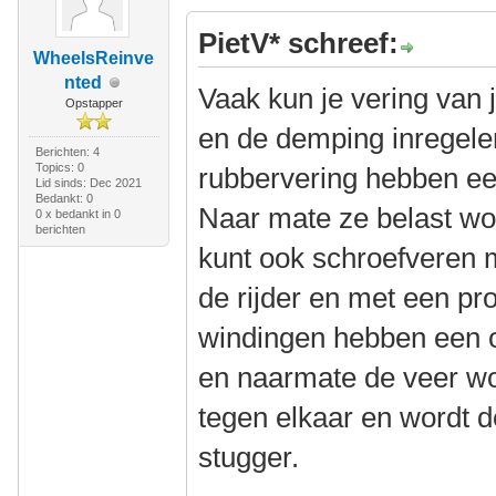
PietV* schreef:
WheelsReinve
nted
Vaak kun je vering van 
Opstapper
en de demping inregele
Berichten: 4
Topics: 0
rubbervering hebben ee
Lid sinds: Dec 2021
Bedankt: 0
Naar mate ze belast wo
0 x bedankt in 0
berichten
kunt ook schroefveren 
de rijder en met een pr
windingen hebben een o
en naarmate de veer w
tegen elkaar en wordt 
stugger.