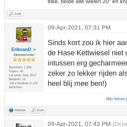
trike, beide alle wielen 20" en kn
Zoek
09-Apr-2021, 07:31 PM
Sinds kort zou ik hier aa
ErikvanD
de Hase Kettwiesel niet 
Kilometervreter
intussen erg gecharmeer
Berichten: 1.500
zeker zo lekker rijden a
Topics: 45
Lid sinds: May 2017
Bedankt: 16
heel blij mee ben!)
140 x bedankt in 120
berichten
Mijn fietsen
Website
Zoek
09-Apr-2021, 07:43 PM
(Dit b