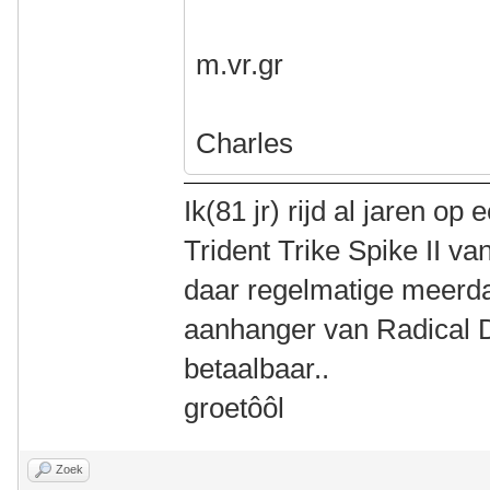
m.vr.gr
Charles
Ik(81 jr) rijd al jaren 
Trident Trike Spike II va
daar regelmatige meerd
aanhanger van Radical De
betaalbaar..
groetôôl
Zoek