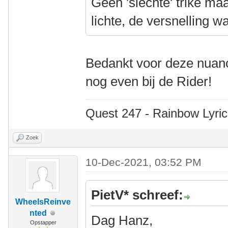
Geen 'slechte' trike ma
lichte, de versnelling w
Bedankt voor deze nuan
nog even bij de Rider!
Quest 247 - Rainbow Lyric
Zoek
10-Dec-2021, 03:52 PM
PietV* schreef:
WheelsReinve
nted
Dag Hanz,
Opstapper