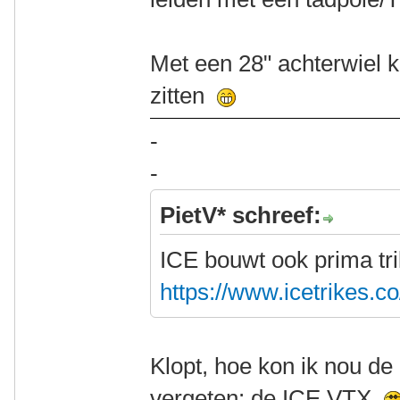
Met een 28" achterwiel k
zitten
-
-
PietV* schreef:
ICE bouwt ook prima tr
https://www.icetrikes.c
Klopt, hoe kon ik nou de
vergeten: de ICE VTX