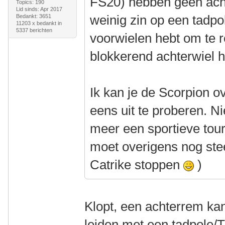
FS20) hebben geen acht
Topics: 190
Lid sinds: Apr 2017
weinig zin op een tadpo
Bedankt: 3651
11203 x bedankt in
5337 berichten
voorwielen hebt om te 
blokkerend achterwiel 
Ik kan je de Scorpion 
eens uit te proberen. Nie
meer een sportieve tour
moet overigens nog stee
Catrike stoppen
)
Klopt, een achterrem kan 
leiden met een tadpole/T