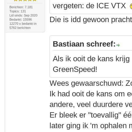
vergeten: de ICE VTX
Berichten: 7.181
Topics: 131
Lid sinds: Sep 2020
Die is idd gewoon pracht
Bedankt: 15596
12270 x bedankt in
5762 berichten
Bastiaan schreef:
Als ik ooit de kans krij
GreenSpeed!
Wees gewaarschuwd: Zo'n
Ik had ooit de kans om ee
andere, veel duurdere ve
Er bleek er "toevallig" 
later ging ik 'm ophalen 