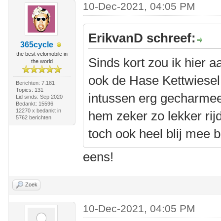
10-Dec-2021, 04:05 PM
ErikvanD schreef:
365cycle
the best velomobile in
Sinds kort zou ik hier a
the world
ook de Hase Kettwiesel 
Berichten: 7.181
Topics: 131
intussen erg gecharmeer
Lid sinds: Sep 2020
Bedankt: 15596
12270 x bedankt in
hem zeker zo lekker rij
5762 berichten
toch ook heel blij mee b
eens!
Zoek
10-Dec-2021, 04:05 PM