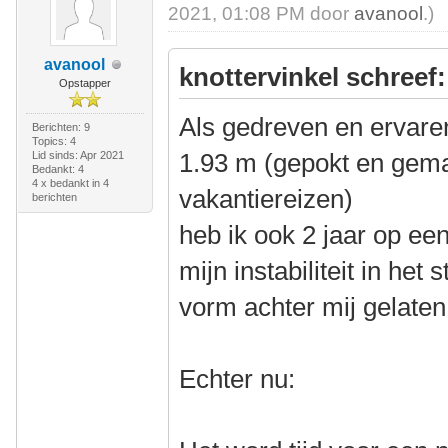
2021, 01:08 PM door
avanool
.)
avanool
knottervinkel schreef:
Opstapper
Als gedreven en ervaren
Berichten: 9
Topics: 4
1.93 m (gepokt en gema
Lid sinds: Apr 2021
Bedankt: 4
4 x bedankt in 4
vakantiereizen)
berichten
heb ik ook 2 jaar op ee
mijn instabiliteit in het
vorm achter mij gelaten
Echter nu: