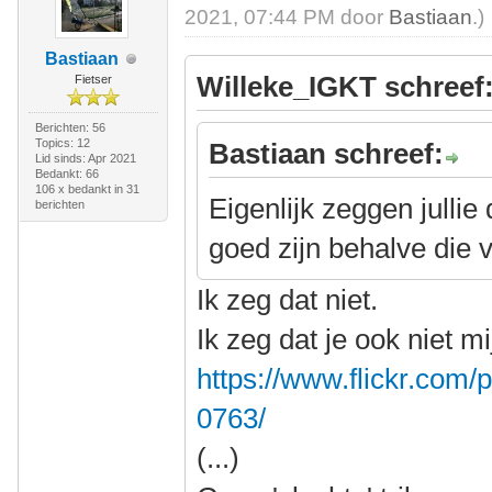
2021, 07:44 PM door
Bastiaan
.)
Bastiaan
Willeke_IGKT schreef
Fietser
Berichten: 56
Topics: 12
Bastiaan schreef:
Lid sinds: Apr 2021
Bedankt: 66
106 x bedankt in 31
Eigenlijk zeggen jullie
berichten
goed zijn behalve die
Ik zeg dat niet.
Ik zeg dat je ook niet m
https://www.flickr.co
0763/
(...)