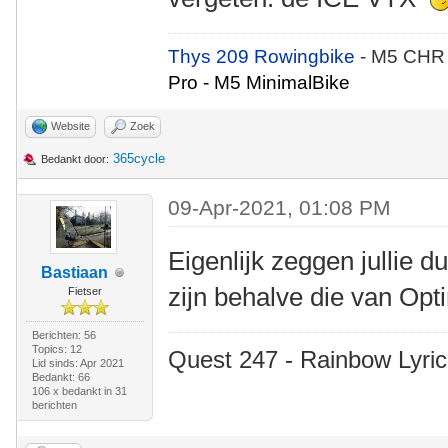
Thys 209 Rowingbike
- M5 CHR
Pro - M5 MinimalBike
Website
Zoek
365cycle
Bedankt door:
09-Apr-2021, 01:08 PM
Eigenlijk zeggen jullie d
Bastiaan
zijn behalve die van Op
Fietser
Berichten: 56
Topics: 12
Quest 247 - Rainbow Lyric
Lid sinds: Apr 2021
Bedankt: 66
106 x bedankt in 31
berichten