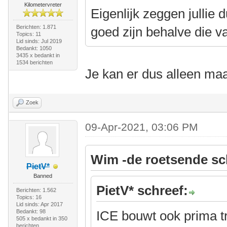
Kilometervreter
Eigenlijk zeggen jullie 
Berichten: 1.871
goed zijn behalve die 
Topics: 11
Lid sinds: Jul 2019
Bedankt: 1050
3435 x bedankt in
1534 berichten
Je kan er dus alleen ma
Zoek
09-Apr-2021, 03:06 PM
Wim -de roetsende sc
PietV*
Banned
PietV* schreef:
Berichten: 1.562
Topics: 16
Lid sinds: Apr 2017
Bedankt: 98
ICE bouwt ook prima t
505 x bedankt in 350
berichten