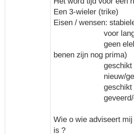
Het word tijd voor een 
Een 3-wieler (trike)
Eisen / wensen: stabiel
voor lange toer
geen elektrische
benen zijn nog prima)
geschikt voor mi
nieuw/gebruikt
geschikt voor v
geveerd/onge
Wie o wie adviseert mij
is ?