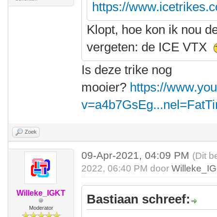
https://www.icetrikes.
Klopt, hoe kon ik nou d
vergeten: de ICE VTX
Is deze trike nog
mooier?
https://www.yo
v=a4b7GsEg...nel=FatT
Zoek
09-Apr-2021, 04:09 PM
(Dit b
2022, 06:40 PM door
Willeke_I
Willeke_IGKT
Bastiaan schreef:
Moderator