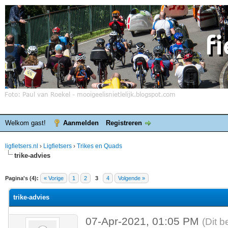
Welkom gast!
Aanmelden
Registreren
ligfietsers.nl
›
Ligfietsers
›
Trikes en Quads
trike-advies
elde waardering is 0
Pagina's (4):
« Vorige
1
2
3
4
Volgende »
trike-advies
07-Apr-2021, 01:05 PM
(Dit b