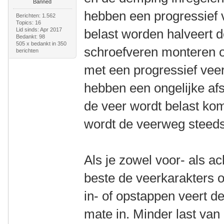
Banned
hebben een progressief 
Berichten: 1.562
Topics: 16
Lid sinds: Apr 2017
belast worden halveert 
Bedankt: 98
505 x bedankt in 350
schroefveren monteren op
berichten
met een progressief vee
hebben een ongelijke af
de veer wordt belast ko
wordt de veerweg steeds
Als je zowel voor- als ac
beste de veerkarakters o
in- of opstappen veert de
mate in. Minder last van