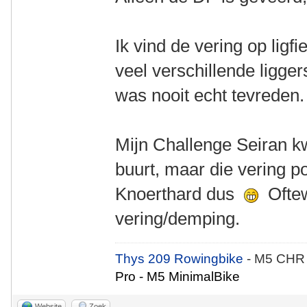
Ik vind de vering op ligfie
veel verschillende ligge
was nooit echt tevreden
Mijn Challenge Seiran k
buurt, maar die vering po
Knoerthard dus
Oftew
vering/demping.
Thys 209 Rowingbike
- M5 CHR
Pro - M5 MinimalBike
Website
Zoek