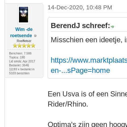
14-Dec-2020, 10:48 PM
BerendJ schreef:
Wim -de
roetsende
Misschien een ideetje, 
Roeifietser
Berichten: 7.588
Topics: 190
https://www.marktplaats.
Lid sinds: Apr 2017
Bedankt: 3646
en-...sPage=home
11193 x bedankt in
5333 berichten
Een Usva is of een Sinn
Rider/Rhino.
Optima's zijn geen hoogw