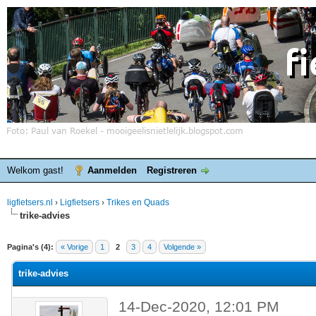
Welkom gast!
Aanmelden
Registreren
ligfietsers.nl
›
Ligfietsers
›
Trikes en Quads
trike-advies
elde waardering is 0
Pagina's (4):
« Vorige
1
2
3
4
Volgende »
trike-advies
14-Dec-2020, 12:01 PM