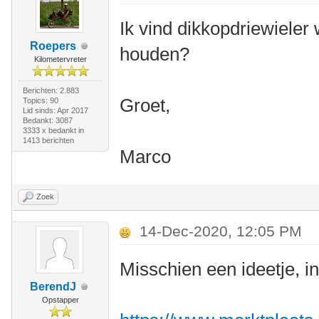
Ik vind dikkopdriewieler 
Roepers
houden?
Kilometervreter
Berichten: 2.883
Groet,
Topics: 90
Lid sinds: Apr 2017
Bedankt: 3087
3333 x bedankt in
1413 berichten
Marco
Zoek
14-Dec-2020, 12:05 PM
Misschien een ideetje, 
BerendJ
Opstapper