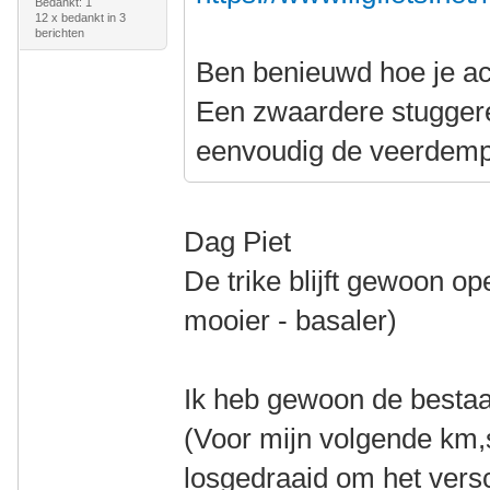
Bedankt: 1
12 x bedankt in 3
berichten
Ben benieuwd hoe je ac
Een zwaardere stuggere 
eenvoudig de veerdemp
Dag Piet
De trike blijft gewoon op
mooier - basaler)
Ik heb gewoon de besta
(Voor mijn volgende km,s
losgedraaid om het versc