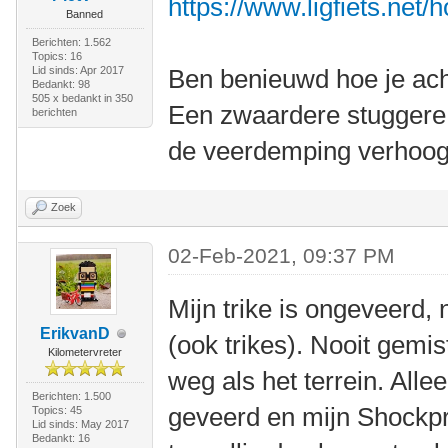
https://www.ligfiets.net/
Banned
Berichten: 1.562
Topics: 16
Lid sinds: Apr 2017
Ben benieuwd hoe je ach
Bedankt: 98
505 x bedankt in 350
Een zwaardere stuggere 
berichten
de veerdemping verhoog
Zoek
02-Feb-2021, 09:37 PM
Mijn trike is ongeveerd, 
ErikvanD
(ook trikes). Nooit gemis
Kilometervreter
weg als het terrein. Alle
Berichten: 1.500
geveerd en mijn Shockpr
Topics: 45
Lid sinds: May 2017
Bedankt: 16