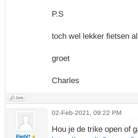
P.S
toch wel lekker fietsen a
groet
Charles
Zoek
02-Feb-2021, 09:22 PM
Hou je de trike open of g
PietV*