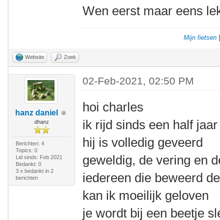
Wen eerst maar eens lek
Mijn fietsen
Website
Zoek
02-Feb-2021, 02:50 PM
hoi charles
hanz daniel
ik rijd sinds een half ja
dhanz
hij is volledig geveerd
Berichten: 4
Topics: 0
geweldig, de vering en d
Lid sinds: Feb 2021
Bedankt: 0
3 x bedankt in 2
iedereen die beweerd dez
berichten
kan ik moeilijk geloven
je wordt bij een beetje s