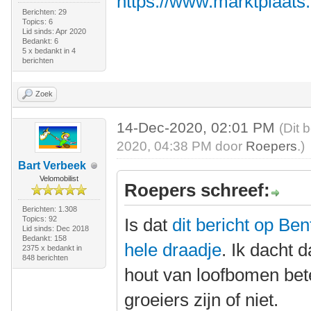
https://www.marktplaats
Berichten: 29
Topics: 6
Lid sinds: Apr 2020
Bedankt: 6
5 x bedankt in 4
berichten
Zoek
14-Dec-2020, 02:01 PM
(Dit 
2020, 04:38 PM door
Roepers
.)
Bart Verbeek
Velomobilist
Roepers schreef:
Berichten: 1.308
Topics: 92
Is dat
dit bericht op Be
Lid sinds: Dec 2018
Bedankt: 158
hele draadje
. Ik dacht 
2375 x bedankt in
848 berichten
hout van loofbomen bete
groeiers zijn of niet.