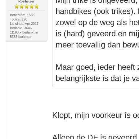
Mijn trike is ongeveerd, 
Roeifietser
handbikes (ook trikes). 
Berichten: 7.588
Topics: 190
zowel op de weg als het
Lid sinds: Apr 2017
Bedankt: 3646
is (hard) geveerd en mi
11193 x bedankt in
5333 berichten
meer toevallig dan bew
Maar goed, ieder heeft 
belangrijkste is dat je v
Klopt, mijn voorkeur is 
Alleen de DF is geveerd,