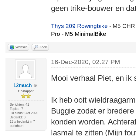
geen trike-bouwer en dat
Thys 209 Rowingbike
- M5 CHR
Pro - M5 MinimalBike
Website
Zoek
16-Dec-2020, 02:27 PM
Mooi verhaal Piet, en ik s
12much
Opstapper
Ik heb ooit wieldraaga
Berichten: 41
Buggie zodat er breder
Topics: 7
Lid sinds: Oct 2020
Bedankt: 0
konden worden. Achteraf 
13 x bedankt in 7
berichten
lasmal te zitten (Mijn fo