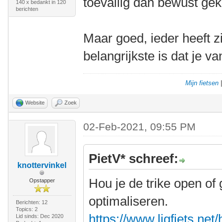
toevallig dan bewust ge
140 x bedankt in 120
berichten
Maar goed, ieder heeft z
belangrijkste is dat je va
Mijn fietsen
Website
Zoek
02-Feb-2021, 09:55 PM
PietV* schreef:
knottervinkel
Hou je de trike open of 
Opstapper
optimaliseren.
Berichten: 12
Topics: 2
https://www.ligfiets.net
Lid sinds: Dec 2020