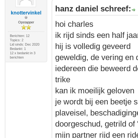
hanz daniel schreef:
knottervinkel
hoi charles
Opstapper
ik rijd sinds een half j
Berichten: 12
Topics: 2
hij is volledig geveerd
Lid sinds: Dec 2020
Bedankt: 1
12 x bedankt in 3
geweldig, de vering en 
berichten
iedereen die beweerd de
trike
kan ik moeilijk geloven
je wordt bij een beetje s
plaveisel, beschadiging
doorgeschud, getrild of '
mijn partner rijd een ri