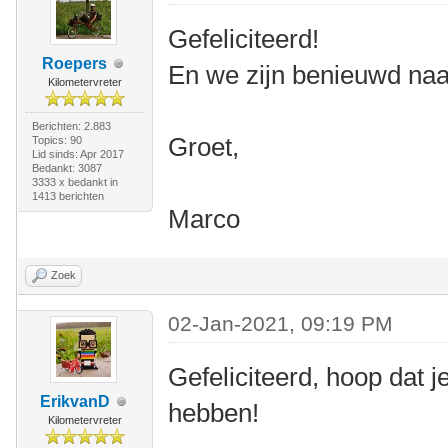
Gefeliciteerd!
Roepers
En we zijn benieuwd naar
Kilometervreter
Berichten: 2.883
Groet,
Topics: 90
Lid sinds: Apr 2017
Bedankt: 3087
3333 x bedankt in
1413 berichten
Marco
Zoek
02-Jan-2021, 09:19 PM
Gefeliciteerd, hoop dat j
ErikvanD
hebben!
Kilometervreter