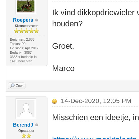
Ik vind dikkopdriewieler 
Roepers
houden?
Kilometervreter
Berichten: 2.883
Groet,
Topics: 90
Lid sinds: Apr 2017
Bedankt: 3087
3333 x bedankt in
1413 berichten
Marco
Zoek
14-Dec-2020, 12:05 PM
Misschien een ideetje, 
BerendJ
Opstapper