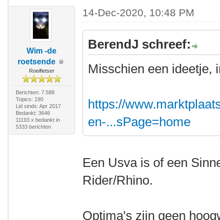
14-Dec-2020, 10:48 PM
BerendJ schreef:
Wim -de
roetsende
Misschien een ideetje, 
Roeifietser
Berichten: 7.588
Topics: 190
https://www.marktplaats.
Lid sinds: Apr 2017
Bedankt: 3646
en-...sPage=home
11193 x bedankt in
5333 berichten
Een Usva is of een Sinn
Rider/Rhino.
Optima's zijn geen hoogw