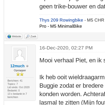
geen trike-bouwer en dat
Thys 209 Rowingbike
- M5 CHR
Pro - M5 MinimalBike
Website
Zoek
16-Dec-2020, 02:27 PM
Mooi verhaal Piet, en ik s
12much
Opstapper
Ik heb ooit wieldraaga
Berichten: 41
Buggie zodat er breder
Topics: 7
Lid sinds: Oct 2020
Bedankt: 0
konden worden. Achteraf 
13 x bedankt in 7
berichten
lasmal te zitten (Mijn fo