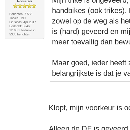
Mijn trike is ongeveerd, 
Roeifietser
handbikes (ook trikes). 
Berichten: 7.588
Topics: 190
zowel op de weg als het
Lid sinds: Apr 2017
Bedankt: 3646
is (hard) geveerd en mi
11193 x bedankt in
5333 berichten
meer toevallig dan bew
Maar goed, ieder heeft 
belangrijkste is dat je v
Klopt, mijn voorkeur is 
Alleen de DF is geveerd,