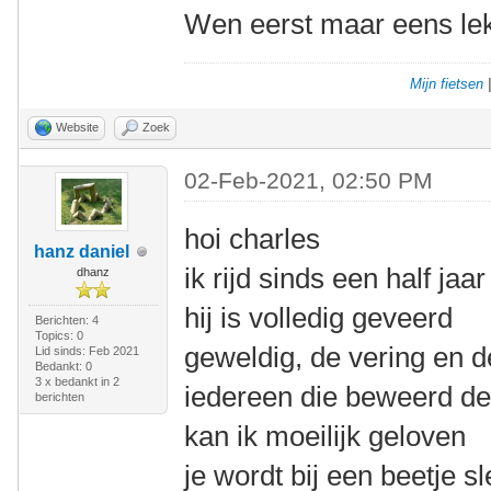
Wen eerst maar eens lek
Mijn fietsen
Website
Zoek
02-Feb-2021, 02:50 PM
hoi charles
hanz daniel
ik rijd sinds een half ja
dhanz
hij is volledig geveerd
Berichten: 4
Topics: 0
geweldig, de vering en d
Lid sinds: Feb 2021
Bedankt: 0
3 x bedankt in 2
iedereen die beweerd dez
berichten
kan ik moeilijk geloven
je wordt bij een beetje s