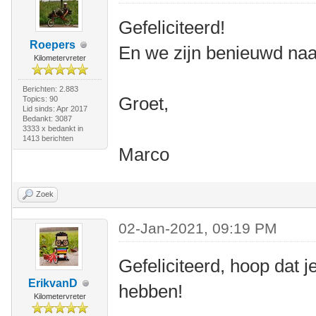
Gefeliciteerd!
Roepers
En we zijn benieuwd naar
Kilometervreter
Berichten: 2.883
Groet,
Topics: 90
Lid sinds: Apr 2017
Bedankt: 3087
3333 x bedankt in
1413 berichten
Marco
Zoek
02-Jan-2021, 09:19 PM
Gefeliciteerd, hoop dat j
ErikvanD
hebben!
Kilometervreter