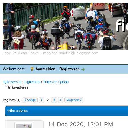
Welkom gast!
Aanmelden
Registreren
ligfietsers.nl
›
Ligfietsers
›
Trikes en Quads
trike-advies
elde waardering is 0
Pagina's (4):
« Vorige
1
2
3
4
Volgende »
trike-advies
14-Dec-2020, 12:01 PM