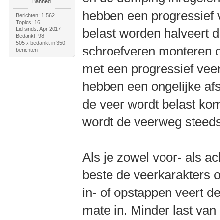
Banned
hebben een progressief 
Berichten: 1.562
Topics: 16
Lid sinds: Apr 2017
belast worden halveert 
Bedankt: 98
505 x bedankt in 350
schroefveren monteren op
berichten
met een progressief vee
hebben een ongelijke af
de veer wordt belast ko
wordt de veerweg steeds
Als je zowel voor- als ac
beste de veerkarakters o
in- of opstappen veert de
mate in. Minder last van