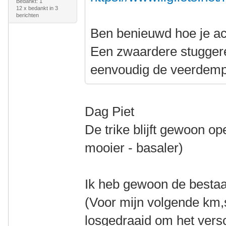
Bedankt: 1
12 x bedankt in 3
berichten
Ben benieuwd hoe je ac
Een zwaardere stuggere 
eenvoudig de veerdemp
Dag Piet
De trike blijft gewoon op
mooier - basaler)
Ik heb gewoon de besta
(Voor mijn volgende km,s
losgedraaid om het versc