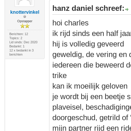
hanz daniel schreef:
knottervinkel
hoi charles
Opstapper
ik rijd sinds een half j
Berichten: 12
Topics: 2
hij is volledig geveerd
Lid sinds: Dec 2020
Bedankt: 1
12 x bedankt in 3
geweldig, de vering en 
berichten
iedereen die beweerd de
trike
kan ik moeilijk geloven
je wordt bij een beetje s
plaveisel, beschadiging
doorgeschud, getrild of '
mijn partner rijd een ri