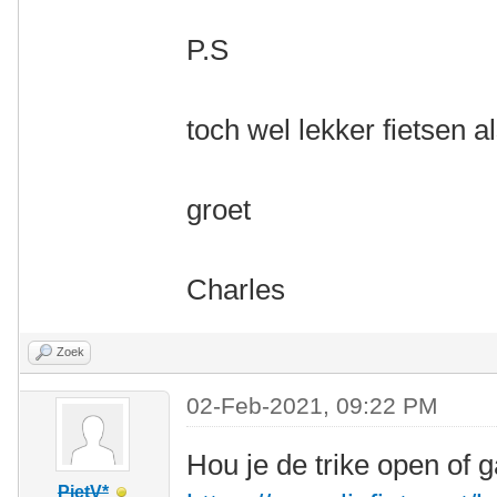
P.S
toch wel lekker fietsen a
groet
Charles
Zoek
02-Feb-2021, 09:22 PM
Hou je de trike open of g
PietV*