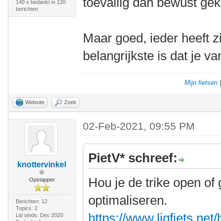
toevallig dan bewust ge
140 x bedankt in 120
berichten
Maar goed, ieder heeft z
belangrijkste is dat je va
Mijn fietsen
Website
Zoek
02-Feb-2021, 09:55 PM
PietV* schreef:
knottervinkel
Hou je de trike open of 
Opstapper
optimaliseren.
Berichten: 12
Topics: 2
https://www.ligfiets.net
Lid sinds: Dec 2020