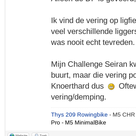
Ik vind de vering op ligfie
veel verschillende ligge
was nooit echt tevreden
Mijn Challenge Seiran k
buurt, maar die vering po
Knoerthard dus
Oftew
vering/demping.
Thys 209 Rowingbike
- M5 CHR
Pro - M5 MinimalBike
Website
Zoek