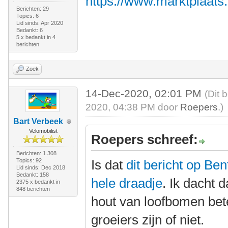
https://www.marktplaats
Berichten: 29
Topics: 6
Lid sinds: Apr 2020
Bedankt: 6
5 x bedankt in 4
berichten
Zoek
14-Dec-2020, 02:01 PM
(Dit 
2020, 04:38 PM door
Roepers
.)
Bart Verbeek
Velomobilist
Roepers schreef:
Berichten: 1.308
Topics: 92
Is dat
dit bericht op Be
Lid sinds: Dec 2018
Bedankt: 158
hele draadje
. Ik dacht 
2375 x bedankt in
848 berichten
hout van loofbomen bete
groeiers zijn of niet.