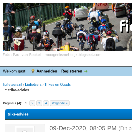
Welkom gast!
Aanmelden
Registreren
ligfietsers.nl
›
Ligfietsers
›
Trikes en Quads
trike-advies
elde waardering is 0
Pagina's (4):
1
2
3
4
Volgende »
trike-advies
09-Dec-2020, 08:05 PM
(Dit 