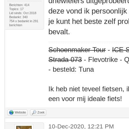
driewielers uitgeprobeer
Berichten: 414
deze vond ik persoonlijk
Topics: 17
Lid sinds: Oct 2018
Bedankt: 340
je kunt het beste zelf p
754 x bedankt in 291
berichten
bevalt.
Schoenmaker Tour
-
ICE S
Strada 073
- Flevotrike - 
- besteld: Tuna
Ik heb niet teveel fietsen,
een voor mij ideale fiets!
Website
Zoek
10-Dec-2020, 12:21 PM