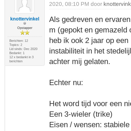
2020, 08:10 PM door
knottervink
Als gedreven en ervaren 
knottervinkel
m (gepokt en gemazeld o
Opstapper
heb ik ook 2 jaar op een
Berichten: 12
Topics: 2
instabiliteit in het stede
Lid sinds: Dec 2020
Bedankt: 1
12 x bedankt in 3
achter mij gelaten.
berichten
Echter nu:
Het word tijd voor een n
Een 3-wieler (trike)
Eisen / wensen: stabiele