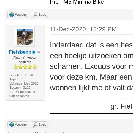
Pro - M5 MinimalBike
Website
Zoek
11-Dec-2020, 10:29 PM
Inderdaad dat is een best
Fietsbennie
een hoekje uitzoeken om 
Fiets m'n voeten
achterna
schamen. Excuus voor m
voor deze km. Maar een t
Berichten: 1.878
Topics: 45
Lid sinds: May 2018
wennen lijkt me of valt 
Bedankt: 3122
2710 x bedankt in
988 berichten
gr. Fi
Website
Zoek