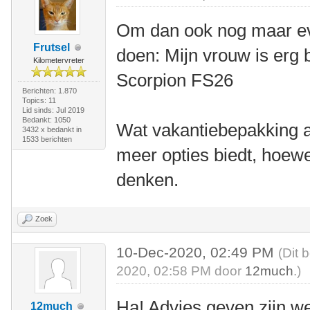
Om dan ook nog maar eve
Frutsel
doen: Mijn vrouw is erg 
Kilometervreter
Scorpion FS26
Berichten: 1.870
Topics: 11
Lid sinds: Jul 2019
Bedankt: 1050
Wat vakantiebepakking a
3432 x bedankt in
1533 berichten
meer opties biedt, hoewe
denken.
Zoek
10-Dec-2020, 02:49 PM
(Dit 
2020, 02:58 PM door
12much
.)
Ha! Advies geven zijn we
12much