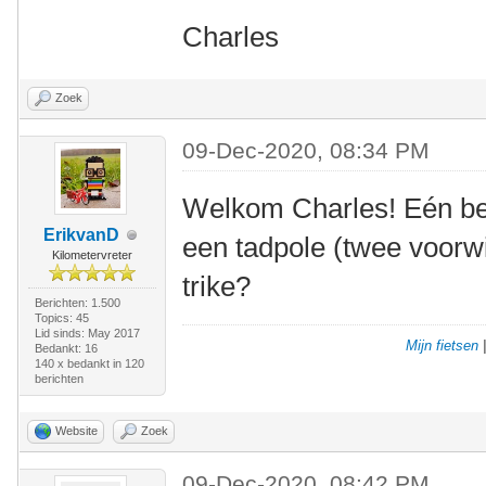
Charles
Zoek
09-Dec-2020, 08:34 PM
Welkom Charles! Eén bela
ErikvanD
een tadpole (twee voorwi
Kilometervreter
trike?
Berichten: 1.500
Topics: 45
Lid sinds: May 2017
Mijn fietsen
Bedankt: 16
140 x bedankt in 120
berichten
Website
Zoek
09-Dec-2020, 08:42 PM