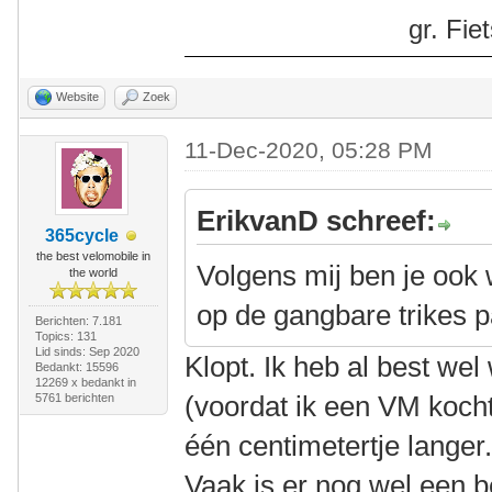
gr. Fi
Website
Zoek
11-Dec-2020, 05:28 PM
ErikvanD schreef:
365cycle
the best velomobile in
Volgens mij ben je ook w
the world
op de gangbare trikes p
Berichten: 7.181
Topics: 131
Lid sinds: Sep 2020
Klopt. Ik heb al best wel
Bedankt: 15596
12269 x bedankt in
(voordat ik een VM koch
5761 berichten
één centimetertje langer
Vaak is er nog wel een b