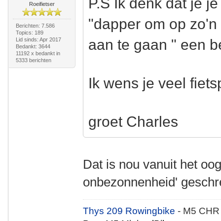
P.S Ik denk dat je j
Roeifietser
"dapper om op zo'n l
Berichten: 7.586
Topics: 189
Lid sinds: Apr 2017
aan te gaan " een be
Bedankt: 3644
11192 x bedankt in
5333 berichten
Ik wens je veel fiets
groet Charles
Dat is nou vanuit het oo
onbezonnenheid' gesch
Thys 209 Rowingbike
- M5 CHR