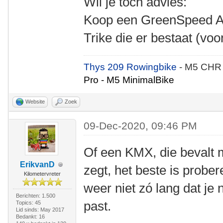
Wil je toch advies:
Koop een GreenSpeed Aer
Trike die er bestaat (vo
Thys 209 Rowingbike
- M5 CHR
Pro - M5 MinimalBike
Website
Zoek
09-Dec-2020, 09:46 PM
Of een KMX, die bevalt 
ErikvanD
zegt, het beste is probe
Kilometervreter
weer niet zó lang dat je 
Berichten: 1.500
past.
Topics: 45
Lid sinds: May 2017
Bedankt: 16