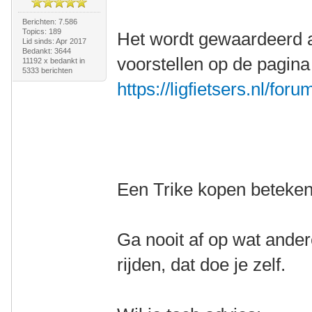
Berichten: 7.586
Topics: 189
Het wordt gewaardeerd a
Lid sinds: Apr 2017
Bedankt: 3644
voorstellen op de pagina
11192 x bedankt in
5333 berichten
https://ligfietsers.nl/for
Een Trike kopen betekent
Ga nooit af op wat ander
rijden, dat doe je zelf.