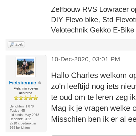
Zelfbouw RVS Lowracer o
DIY Flevo bike, Std Flev
Velotechnik Gekko E-Bike
Zoek
10-Dec-2020, 03:01 PM
Hallo Charles welkom o
Fietsbennie
zo'n leeftijd nog iets ni
Fiets m'n voeten
achterna
te oud om te leren zeg ik
Mag ik je vragen welke o
Berichten: 1.878
Topics: 45
Lid sinds: May 2018
Misschien ben ik er al e
Bedankt: 3122
2710 x bedankt in
988 berichten