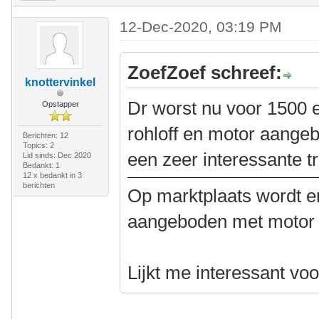
12-Dec-2020, 03:19 PM
ZoefZoef schreef:
knottervinkel
Dr worst nu voor 1500 
Opstapper
rohloff en motor aangeb
Berichten: 12
Topics: 2
een zeer interessante tr
Lid sinds: Dec 2020
Bedankt: 1
12 x bedankt in 3
berichten
Op marktplaats wordt er
aangeboden met motor e
Lijkt me interessant vo