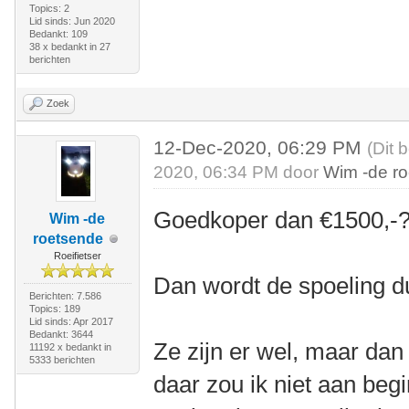
Topics: 2
Lid sinds: Jun 2020
Bedankt: 109
38 x bedankt in 27
berichten
Zoek
12-Dec-2020, 06:29 PM
(Dit 
2020, 06:34 PM door
Wim -de r
Goedkoper dan €1500,-
Wim -de
roetsende
Roeifietser
Dan wordt de spoeling d
Berichten: 7.586
Topics: 189
Lid sinds: Apr 2017
Bedankt: 3644
Ze zijn er wel, maar dan
11192 x bedankt in
5333 berichten
daar zou ik niet aan beg