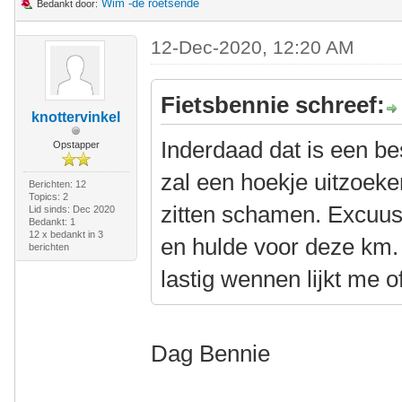
Wim -de roetsende
Bedankt door:
12-Dec-2020, 12:20 AM
Fietsbennie schreef:
knottervinkel
Inderdaad dat is een bes
Opstapper
zal een hoekje uitzoek
Berichten: 12
Topics: 2
zitten schamen. Excuu
Lid sinds: Dec 2020
Bedankt: 1
12 x bedankt in 3
en hulde voor deze km. 
berichten
lastig wennen lijkt me o
Dag Bennie