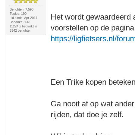
Berichten: 7.596
Topics: 190
Het wordt gewaardeerd a
Lid sinds: Apr 2017
Bedankt: 3661
voorstellen op de pagina
11224 x bedankt in
5342 berichten
https://ligfietsers.nl/for
Een Trike kopen betekent
Ga nooit af op wat ander
rijden, dat doe je zelf.