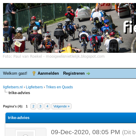
Welkom gast!
Aanmelden
Registreren
ligfietsers.nl
›
Ligfietsers
›
Trikes en Quads
trike-advies
elde waardering is 0
Pagina's (4):
1
2
3
4
Volgende »
trike-advies
09-Dec-2020, 08:05 PM
(Dit 