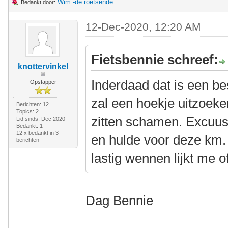
Wim -de roetsende
Bedankt door:
12-Dec-2020, 12:20 AM
Fietsbennie schreef:
knottervinkel
Inderdaad dat is een bes
Opstapper
zal een hoekje uitzoek
Berichten: 12
Topics: 2
zitten schamen. Excuu
Lid sinds: Dec 2020
Bedankt: 1
12 x bedankt in 3
en hulde voor deze km. 
berichten
lastig wennen lijkt me o
Dag Bennie