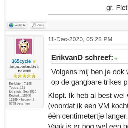
gr. Fi
Website
Zoek
11-Dec-2020, 05:28 PM
ErikvanD schreef:
365cycle
the best velomobile in
Volgens mij ben je ook w
the world
op de gangbare trikes p
Berichten: 7.188
Topics: 131
Lid sinds: Sep 2020
Klopt. Ik heb al best wel
Bedankt: 15608
12289 x bedankt in
(voordat ik een VM koch
5769 berichten
één centimetertje langer
Vaak is er nog wel een b