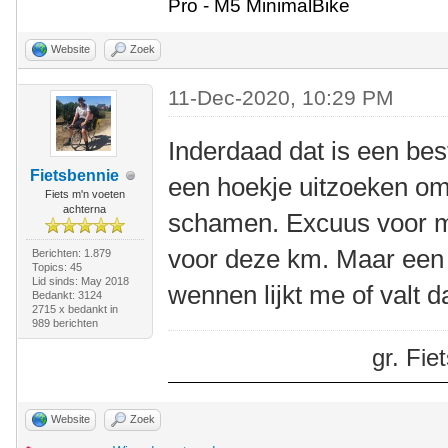
Pro - M5 MinimalBike
Website
Zoek
11-Dec-2020, 10:29 PM
Inderdaad dat is een best
Fietsbennie
een hoekje uitzoeken om 
Fiets m'n voeten
achterna
schamen. Excuus voor m
voor deze km. Maar een t
Berichten: 1.879
Topics: 45
Lid sinds: May 2018
wennen lijkt me of valt 
Bedankt: 3124
2715 x bedankt in
989 berichten
gr. Fi
Website
Zoek