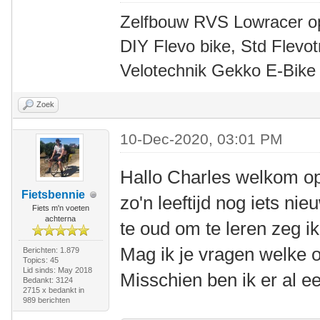
Zelfbouw RVS Lowracer o
DIY Flevo bike, Std Flev
Velotechnik Gekko E-Bike
Zoek
10-Dec-2020, 03:01 PM
Hallo Charles welkom o
Fietsbennie
zo'n leeftijd nog iets ni
Fiets m'n voeten
achterna
te oud om te leren zeg ik
Mag ik je vragen welke o
Berichten: 1.879
Topics: 45
Lid sinds: May 2018
Misschien ben ik er al e
Bedankt: 3124
2715 x bedankt in
989 berichten