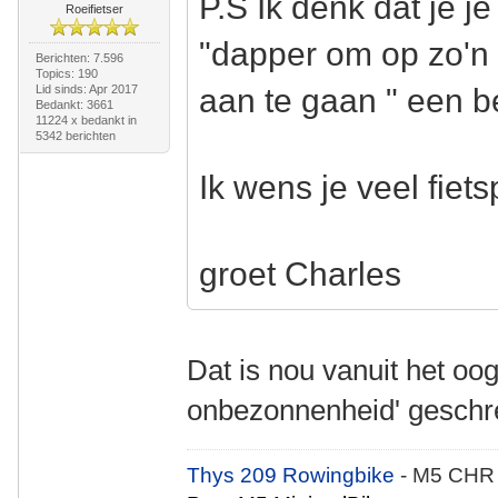
P.S Ik denk dat je j
Roeifietser
"dapper om op zo'n l
Berichten: 7.596
Topics: 190
Lid sinds: Apr 2017
aan te gaan " een be
Bedankt: 3661
11224 x bedankt in
5342 berichten
Ik wens je veel fiets
groet Charles
Dat is nou vanuit het oo
onbezonnenheid' gesch
Thys 209 Rowingbike
- M5 CHR