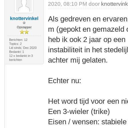
2020, 08:10 PM door
knottervink
Als gedreven en ervaren 
knottervinkel
m (gepokt en gemazeld o
Opstapper
heb ik ook 2 jaar op een
Berichten: 12
Topics: 2
instabiliteit in het stede
Lid sinds: Dec 2020
Bedankt: 1
12 x bedankt in 3
achter mij gelaten.
berichten
Echter nu:
Het word tijd voor een n
Een 3-wieler (trike)
Eisen / wensen: stabiele