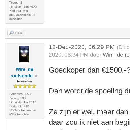
Topics: 2
Lid sinds: Jun 2020
Bedankt: 109
38 x bedankt in 27
berichten
Zoek
12-Dec-2020, 06:29 PM
(Dit 
2020, 06:34 PM door
Wim -de r
Goedkoper dan €1500,-
Wim -de
roetsende
Roeifietser
Dan wordt de spoeling d
Berichten: 7.596
Topics: 190
Lid sinds: Apr 2017
Bedankt: 3661
Ze zijn er wel, maar dan
11224 x bedankt in
5342 berichten
daar zou ik niet aan beg