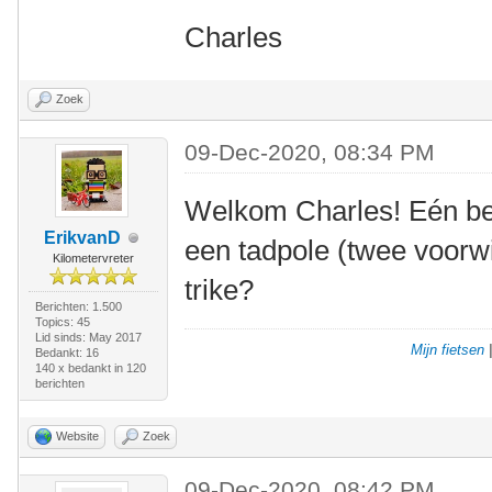
Charles
Zoek
09-Dec-2020, 08:34 PM
Welkom Charles! Eén bela
ErikvanD
een tadpole (twee voorwi
Kilometervreter
trike?
Berichten: 1.500
Topics: 45
Lid sinds: May 2017
Mijn fietsen
Bedankt: 16
140 x bedankt in 120
berichten
Website
Zoek
09-Dec-2020, 08:42 PM