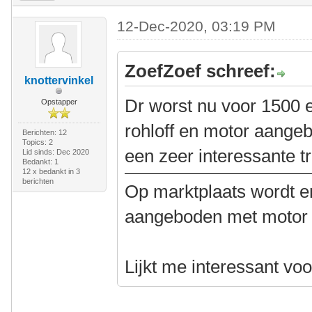
12-Dec-2020, 03:19 PM
ZoefZoef schreef:
knottervinkel
Dr worst nu voor 1500 
Opstapper
rohloff en motor aangeb
Berichten: 12
Topics: 2
een zeer interessante tr
Lid sinds: Dec 2020
Bedankt: 1
12 x bedankt in 3
berichten
Op marktplaats wordt er
aangeboden met motor e
Lijkt me interessant vo