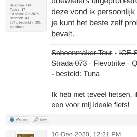
driewielers uitgeprobeer
Berichten: 414
deze vond ik persoonlijk
Topics: 17
Lid sinds: Oct 2018
Bedankt: 341
je kunt het beste zelf p
754 x bedankt in 291
berichten
bevalt.
Schoenmaker Tour
-
ICE S
Strada 073
- Flevotrike - 
- besteld: Tuna
Ik heb niet teveel fietsen,
een voor mij ideale fiets!
Website
Zoek
10-Dec-2020, 12:21 PM