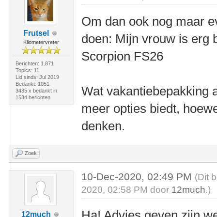
Om dan ook nog maar eve
Frutsel
doen: Mijn vrouw is erg 
Kilometervreter
Scorpion FS26
Berichten: 1.871
Topics: 11
Lid sinds: Jul 2019
Bedankt: 1051
Wat vakantiebepakking a
3435 x bedankt in
1534 berichten
meer opties biedt, hoewe
denken.
Zoek
10-Dec-2020, 02:49 PM
(Dit 
2020, 02:58 PM door
12much
.)
Ha! Advies geven zijn we
12much