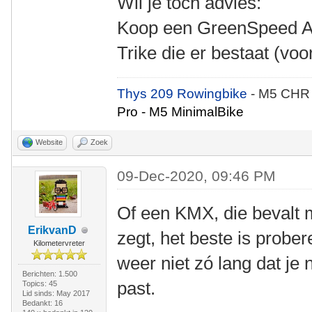
Wil je toch advies:
Koop een GreenSpeed Aer
Trike die er bestaat (vo
Thys 209 Rowingbike
- M5 CHR
Pro - M5 MinimalBike
Website
Zoek
09-Dec-2020, 09:46 PM
Of een KMX, die bevalt 
ErikvanD
zegt, het beste is probe
Kilometervreter
weer niet zó lang dat je 
Berichten: 1.500
past.
Topics: 45
Lid sinds: May 2017
Bedankt: 16