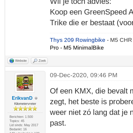
Wil je toch advies:
Koop een GreenSpeed Aer
Trike die er bestaat (vo
Thys 209 Rowingbike
- M5 CHR
Pro - M5 MinimalBike
Website
Zoek
09-Dec-2020, 09:46 PM
Of een KMX, die bevalt 
ErikvanD
zegt, het beste is probe
Kilometervreter
weer niet zó lang dat je 
Berichten: 1.500
past.
Topics: 45
Lid sinds: May 2017
Bedankt: 16