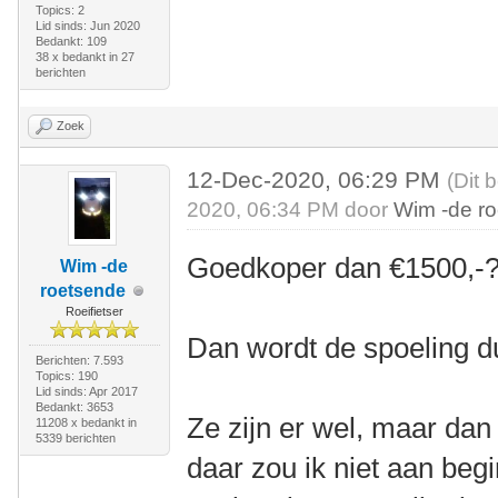
Topics: 2
Lid sinds: Jun 2020
Bedankt: 109
38 x bedankt in 27
berichten
Zoek
12-Dec-2020, 06:29 PM
(Dit 
2020, 06:34 PM door
Wim -de r
Goedkoper dan €1500,-
Wim -de
roetsende
Roeifietser
Dan wordt de spoeling d
Berichten: 7.593
Topics: 190
Lid sinds: Apr 2017
Bedankt: 3653
Ze zijn er wel, maar dan
11208 x bedankt in
5339 berichten
daar zou ik niet aan beg