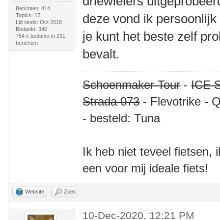
driewielers uitgeprobeer
Berichten: 414
deze vond ik persoonlijk
Topics: 17
Lid sinds: Oct 2018
Bedankt: 340
je kunt het beste zelf p
754 x bedankt in 291
berichten
bevalt.
Schoenmaker Tour
-
ICE S
Strada 073
- Flevotrike - 
- besteld: Tuna
Ik heb niet teveel fietsen,
een voor mij ideale fiets!
Website
Zoek
10-Dec-2020, 12:21 PM