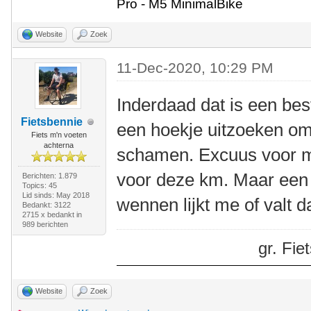
Pro - M5 MinimalBike
Website
Zoek
11-Dec-2020, 10:29 PM
Inderdaad dat is een best
Fietsbennie
een hoekje uitzoeken om 
Fiets m'n voeten
achterna
schamen. Excuus voor m
voor deze km. Maar een t
Berichten: 1.879
Topics: 45
Lid sinds: May 2018
wennen lijkt me of valt 
Bedankt: 3122
2715 x bedankt in
989 berichten
gr. Fi
Website
Zoek