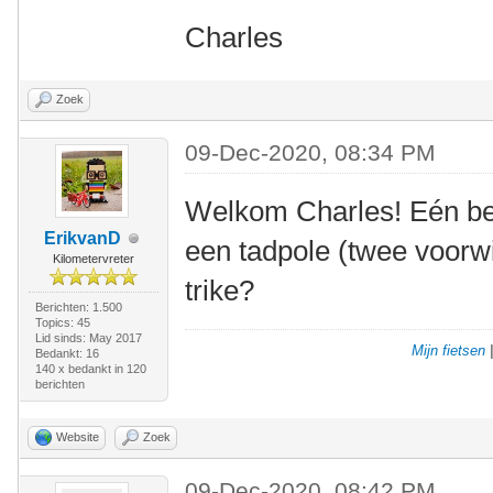
Charles
Zoek
09-Dec-2020, 08:34 PM
Welkom Charles! Eén bela
ErikvanD
een tadpole (twee voorwi
Kilometervreter
trike?
Berichten: 1.500
Topics: 45
Lid sinds: May 2017
Mijn fietsen
Bedankt: 16
140 x bedankt in 120
berichten
Website
Zoek
09-Dec-2020, 08:42 PM