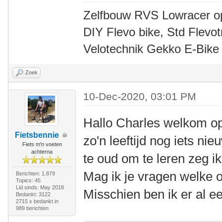
Zelfbouw RVS Lowracer o
DIY Flevo bike, Std Flev
Velotechnik Gekko E-Bike
Zoek
10-Dec-2020, 03:01 PM
Hallo Charles welkom o
Fietsbennie
zo'n leeftijd nog iets ni
Fiets m'n voeten
achterna
te oud om te leren zeg ik
Mag ik je vragen welke o
Berichten: 1.879
Topics: 45
Lid sinds: May 2018
Misschien ben ik er al e
Bedankt: 3122
2715 x bedankt in
989 berichten