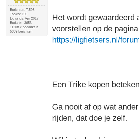
Berichten: 7.593
Topics: 190
Het wordt gewaardeerd a
Lid sinds: Apr 2017
Bedankt: 3653
voorstellen op de pagina
11208 x bedankt in
5339 berichten
https://ligfietsers.nl/for
Een Trike kopen betekent
Ga nooit af op wat ander
rijden, dat doe je zelf.