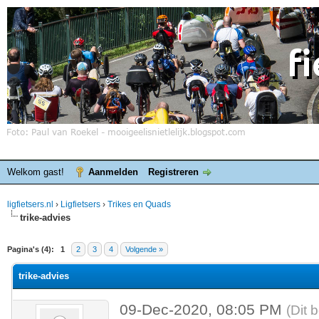
Welkom gast!
Aanmelden
Registreren
ligfietsers.nl
›
Ligfietsers
›
Trikes en Quads
trike-advies
elde waardering is 0
Pagina's (4):
1
2
3
4
Volgende »
trike-advies
09-Dec-2020, 08:05 PM
(Dit 