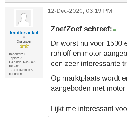
12-Dec-2020, 03:19 PM
ZoefZoef schreef:
knottervinkel
Dr worst nu voor 1500 
Opstapper
rohloff en motor aangeb
Berichten: 12
Topics: 2
een zeer interessante tr
Lid sinds: Dec 2020
Bedankt: 1
12 x bedankt in 3
berichten
Op marktplaats wordt er
aangeboden met motor e
Lijkt me interessant vo