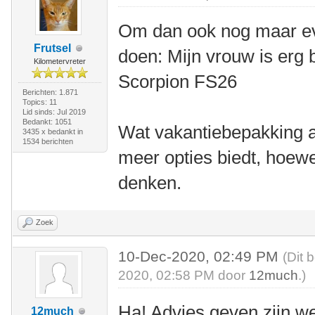
Om dan ook nog maar eve
Frutsel
doen: Mijn vrouw is erg 
Kilometervreter
Scorpion FS26
Berichten: 1.871
Topics: 11
Lid sinds: Jul 2019
Bedankt: 1051
Wat vakantiebepakking a
3435 x bedankt in
1534 berichten
meer opties biedt, hoewe
denken.
Zoek
10-Dec-2020, 02:49 PM
(Dit 
2020, 02:58 PM door
12much
.)
Ha! Advies geven zijn we
12much