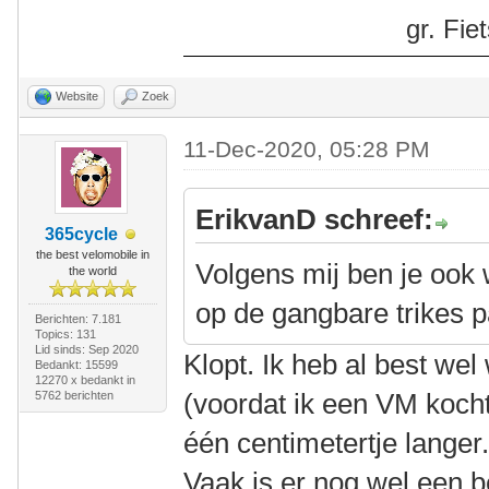
gr. Fi
Website
Zoek
11-Dec-2020, 05:28 PM
ErikvanD schreef:
365cycle
the best velomobile in
Volgens mij ben je ook w
the world
op de gangbare trikes p
Berichten: 7.181
Topics: 131
Lid sinds: Sep 2020
Klopt. Ik heb al best wel
Bedankt: 15599
12270 x bedankt in
(voordat ik een VM koch
5762 berichten
één centimetertje langer
Vaak is er nog wel een b