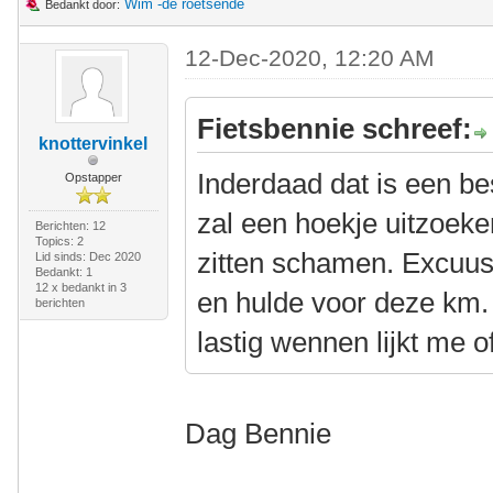
Wim -de roetsende
Bedankt door:
12-Dec-2020, 12:20 AM
Fietsbennie schreef:
knottervinkel
Inderdaad dat is een bes
Opstapper
zal een hoekje uitzoek
Berichten: 12
Topics: 2
zitten schamen. Excuu
Lid sinds: Dec 2020
Bedankt: 1
12 x bedankt in 3
en hulde voor deze km. 
berichten
lastig wennen lijkt me o
Dag Bennie