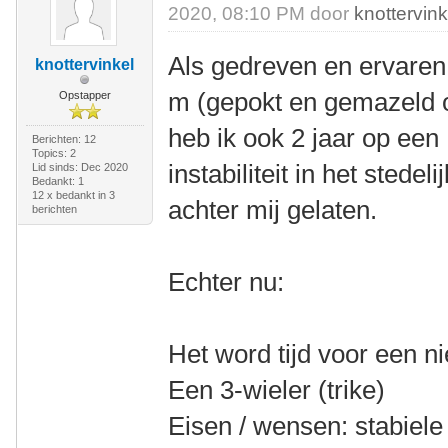
2020, 08:10 PM door
knottervink
Als gedreven en ervaren 
knottervinkel
m (gepokt en gemazeld o
Opstapper
heb ik ook 2 jaar op een
Berichten: 12
Topics: 2
instabiliteit in het stede
Lid sinds: Dec 2020
Bedankt: 1
12 x bedankt in 3
achter mij gelaten.
berichten
Echter nu:
Het word tijd voor een n
Een 3-wieler (trike)
Eisen / wensen: stabiele