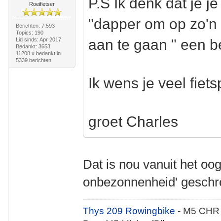
P.S Ik denk dat je j
Roeifietser
"dapper om op zo'n l
Berichten: 7.593
Topics: 190
Lid sinds: Apr 2017
aan te gaan " een be
Bedankt: 3653
11208 x bedankt in
5339 berichten
Ik wens je veel fiets
groet Charles
Dat is nou vanuit het oo
onbezonnenheid' gesch
Thys 209 Rowingbike
- M5 CHR