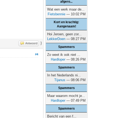
afgero...
Wat een werk maar de...
Fietsbennie
— 10:02 PM
Kort en krachtig:
Aangenaam!
Hoi Jeroen, geen zor...
LekkerDoen
— 08:27 PM
}
Antwoord
Spammers
#4
Zo weet ik ook niet ...
Hardloper
— 08:26 PM
Spammers
In het Nederlands ni...
Tijanus
— 08:06 PM
Spammers
Maar waarom mocht je...
Hardloper
— 07:49 PM
Spammers
Bericht van een f...