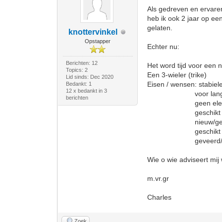
Als gedreven en ervaren
heb ik ook 2 jaar op een
gelaten.
knottervinkel
Opstapper
Echter nu:
Berichten: 12
Het word tijd voor een 
Topics: 2
Een 3-wieler (trike)
Lid sinds: Dec 2020
Eisen / wensen: stabiel
Bedankt: 1
12 x bedankt in 3
voor lange toer
berichten
geen elektrische a
geschikt voor mi
nieuw/gebruik
geschikt voor v
geveerd/onge
Wie o wie adviseert mij 
m.vr.gr
Charles
Zoek