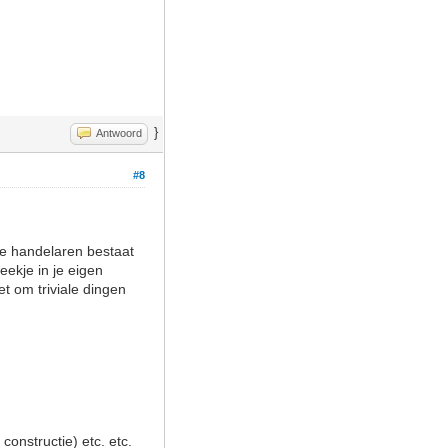
}
Antwoord
#8
nde handelaren bestaat
eekje in je eigen
t om triviale dingen
onstructie) etc. etc.