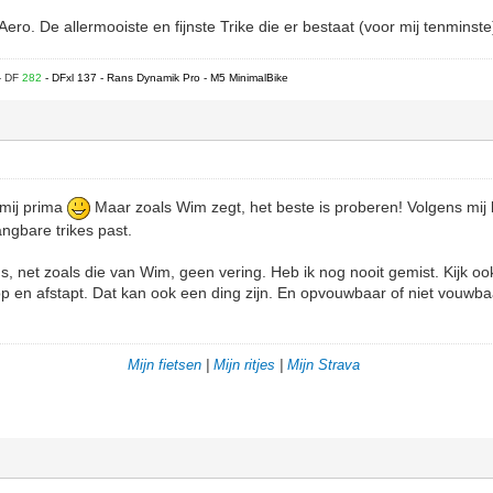
o. De allermooiste en fijnste Trike die er bestaat (voor mij tenminst
- DF
282
- DFxl 137 - Rans Dynamik Pro - M5 MinimalBike
 mij prima
Maar zoals Wim zegt, het beste is proberen! Volgens mij 
angbare trikes past.
ns, net zoals die van Wim, geen vering. Heb ik nog nooit gemist. Kijk o
op en afstapt. Dat kan ook een ding zijn. En opvouwbaar of niet vouw
Mijn fietsen
|
Mijn ritjes
|
Mijn Strava