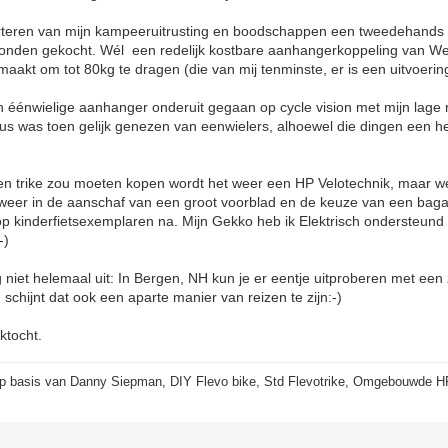
orteren van mijn kampeeruitrusting en boodschappen een tweedehands 
 honden gekocht. Wél een redelijk kostbare aanhangerkoppeling van W
emaakt om tot 80kg te dragen (die van mij tenminste, er is een uitvoerin
 éénwielige aanhanger onderuit gegaan op cycle vision met mijn lage ra
s was toen gelijk genezen van eenwielers, alhoewel die dingen een h
 een trike zou moeten kopen wordt het weer een HP Velotechnik, maar 
 weer in de aanschaf van een groot voorblad en de keuze van een bagag
 op kinderfietsexemplaren na. Mijn Gekko heb ik Elektrisch ondersteund
-)
 niet helemaal uit: In Bergen, NH kun je er eentje uitproberen met een z
schijnt dat ook een aparte manier van reizen te zijn:-)
ktocht.
p basis van Danny Siepman, DIY Flevo bike, Std Flevotrike, Omgebouwde H