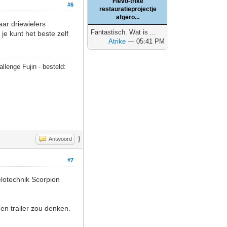
Flevo-trike
#6
restauratieprojectje
afgero...
aar driewielers
Fantastisch. Wat is ...
je kunt het beste zelf
Atrike
— 05:41 PM
allenge Fujin - besteld:
}
Antwoord
#7
elotechnik Scorpion
en trailer zou denken.