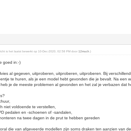
ericht is het laatst bewerkt op 10-Dec-2020, 02:58 PM door
12much
.)
e goed in:-)
dvies al gegeven, uitproberen, uitproberen, uitproberen. Bij verschille
entje te huren, als je een model hebt gevonden die je bevalt. Na een w
heb je de meeste problemen al gevonden en het zal je verbazen dat he
uis?
schuur,
och niet voldoende te verstellen,
SPD pedalen en -schoenen of -sandalen,
monteren na twee dagen in de prut te hebben gereden
ral die van afgeveerde modellen zijn soms draken ten aanzien van de c