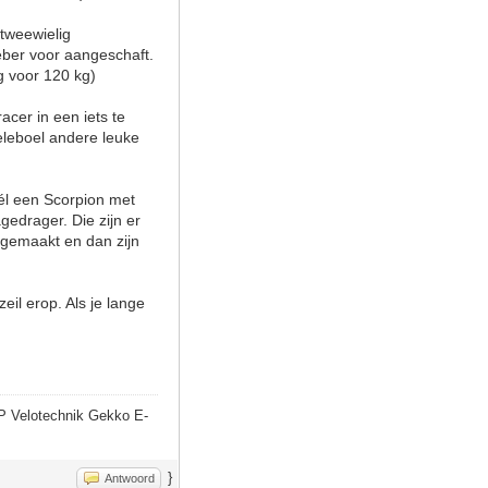
tweewielig
eber voor aangeschaft.
g voor 120 kg)
cer in een iets te
eleboel andere leuke
wél een Scorpion met
edrager. Die zijn er
 gemaakt en dan zijn
eil erop. Als je lange
P Velotechnik Gekko E-
}
Antwoord