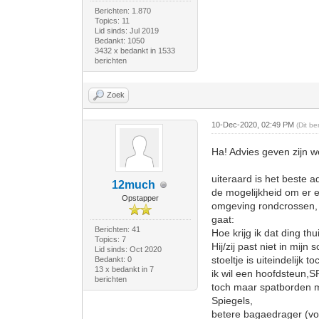
Berichten: 1.870
Topics: 11
Lid sinds: Jul 2019
Bedankt: 1050
3432 x bedankt in 1533
berichten
Zoek
10-Dec-2020, 02:49 PM
(Dit b
Ha! Advies geven zijn w
uiteraard is het beste a
12much
de mogelijkheid om er e
Opstapper
omgeving rondcrossen, 
gaat:
Berichten: 41
Hoe krijg ik dat ding th
Topics: 7
Hij/zij past niet in mijn 
Lid sinds: Oct 2020
stoeltje is uiteindelijk t
Bedankt: 0
13 x bedankt in 7
ik wil een hoofdsteun,
berichten
toch maar spatborden 
Spiegels,
betere bagaedrager (voo