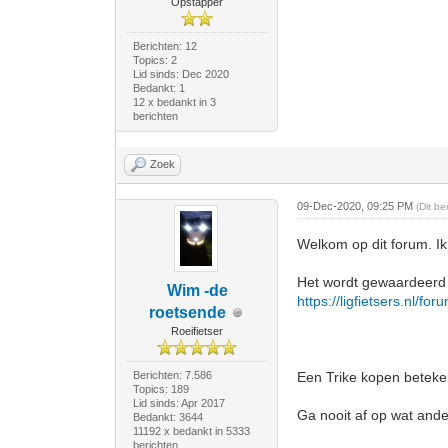
Opstapper
Berichten: 12
Topics: 2
Lid sinds: Dec 2020
Bedankt: 1
12 x bedankt in 3
berichten
Zoek
09-Dec-2020, 09:25 PM
(Dit b
Welkom op dit forum. Ik 
Het wordt gewaardeerd a
Wim -de
https://ligfietsers.nl/fo
roetsende
Roeifietser
Berichten: 7.586
Een Trike kopen beteken
Topics: 189
Lid sinds: Apr 2017
Ga nooit af op wat ander
Bedankt: 3644
11192 x bedankt in 5333
berichten