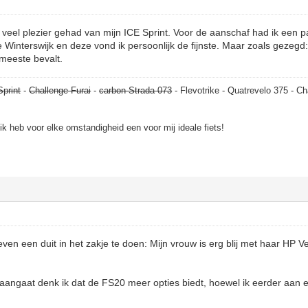
veel plezier gehad van mijn ICE Sprint. Voor de aanschaf had ik een p
 Winterswijk en deze vond ik persoonlijk de fijnste. Maar zoals gezegd: 
meeste bevalt.
Sprint
-
Challenge Furai
-
carbon Strada 073
- Flevotrike - Quatrevelo 375 - Ch
, ik heb voor elke omstandigheid een voor mij ideale fiets!
n een duit in het zakje te doen: Mijn vrouw is erg blij met haar HP V
angaat denk ik dat de FS20 meer opties biedt, hoewel ik eerder aan e