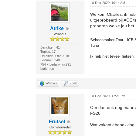
10-Dec-2020, 10:14 AM
Welkom Charles, ik heb 
uitgeprobeerd bij ACE te
proberen welke jou het 
Atrike
Velonaut
Schoenmaker Tour
-
ICE 
Tuna
Berichten: 414
Topics: 17
Lid sinds: Oct 2018
Ik heb niet teveel fietsen
Bedankt: 340
754 x bedankt in 291
berichten
Website
Zoek
10-Dec-2020, 12:21 PM
Om dan ook nog maar eve
FS26
Frutsel
Wat vakantiebepakking a
Kilometervreter