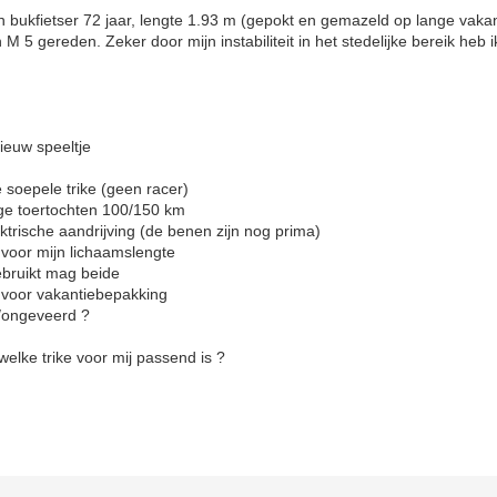
 bukfietser 72 jaar, lengte 1.93 m (gepokt en gemazeld op lange vakan
 M 5 gereden. Zeker door mijn instabiliteit in het stedelijke bereik heb 
nieuw speeltje
e soepele trike (geen racer)
tochten 100/150 km
andrijving (de benen zijn nog prima)
jn lichaamslengte
t mag beide
akantiebepakking
veerd ?
welke trike voor mij passend is ?