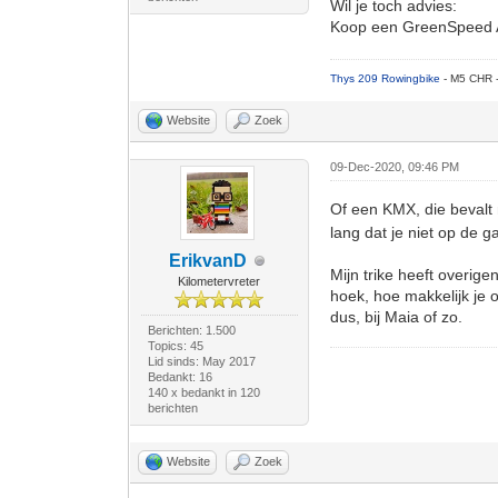
Wil je toch advies:
Koop een GreenSpeed Aer
Thys 209 Rowingbike
- M5 CHR 
Website
Zoek
09-Dec-2020, 09:46 PM
Of een KMX, die bevalt
lang dat je niet op de g
ErikvanD
Mijn trike heeft overige
Kilometervreter
hoek, hoe makkelijk je 
dus, bij Maia of zo.
Berichten: 1.500
Topics: 45
Lid sinds: May 2017
Bedankt: 16
140 x bedankt in 120
berichten
Website
Zoek