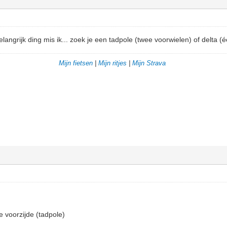
ngrijk ding mis ik... zoek je een tadpole (twee voorwielen) of delta (é
Mijn fietsen
|
Mijn ritjes
|
Mijn Strava
e voorzijde (tadpole)