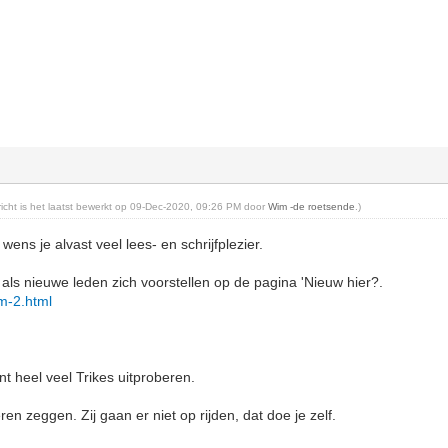
ericht is het laatst bewerkt op 09-Dec-2020, 09:26 PM door
Wim -de roetsende
.)
wens je alvast veel lees- en schrijfplezier.
ls nieuwe leden zich voorstellen op de pagina 'Nieuw hier?.
rum-2.html
t heel veel Trikes uitproberen.
en zeggen. Zij gaan er niet op rijden, dat doe je zelf.