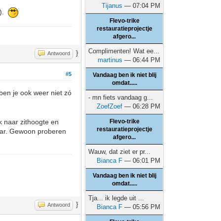
Tijanus
— 07:04 PM
e).
Flevo-trike
restauratieprojectje
afgero...
Complimenten! Wat ee...
}
Antwoord
martinus
— 06:44 PM
#5
Vandaag ben ik niet blij
omdat.....
ben je ook weer niet zó
- mn fiets vandaag g...
ZoefZoef
— 06:28 PM
ok naar zithoogte en
Flevo-trike
restauratieprojectje
baar. Gewoon proberen
afgero...
Wauw, dat ziet er pr...
Bianca F
— 06:01 PM
Vandaag ben ik niet blij
omdat.....
Tja... ik legde uit ...
}
Antwoord
Bianca F
— 05:56 PM