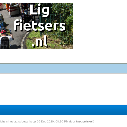
ericht is het laatst bewerkt op 09-Dec-2020, 08:10 PM door
knottervinkel
.)