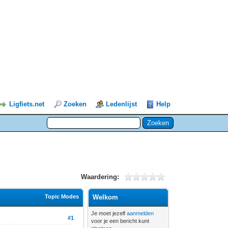
Ligfiets.net
Zoeken
Ledenlijst
Help
Waardering:
Topic Modes
Welkom
Je moet jezelf
aanmelden
#1
voor je een bericht kunt