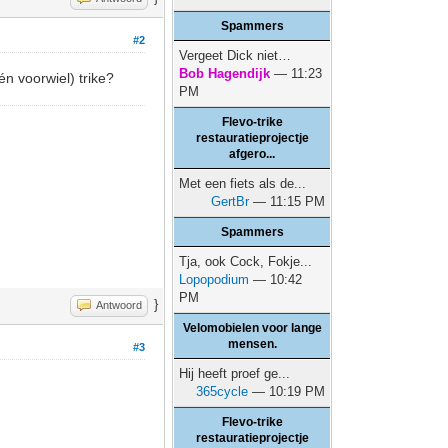
Spammers
#2
Vergeet Dick niet…
Bob Hagendijk
— 11:23
én voorwiel) trike?
PM
Flevo-trike
restauratieprojectje
afgero...
Met een fiets als de...
GertBr
— 11:15 PM
Spammers
Tja, ook Cock, Fokje...
Lopopodium
— 10:42
PM
}
Antwoord
Velomobielen voor lange
mensen.
#3
Hij heeft proef ge...
365cycle
— 10:19 PM
Flevo-trike
restauratieprojectje