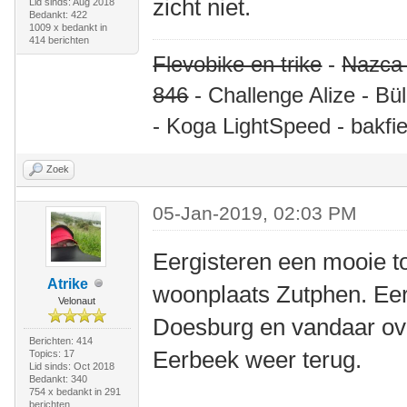
zicht niet.
Lid sinds: Aug 2018
Bedankt: 422
1009 x bedankt in
414 berichten
Flevobike en trike
-
Nazca
846
- Challenge Alize - Bü
- Koga LightSpeed - bakfie
Zoek
05-Jan-2019, 02:03 PM
Eergisteren een mooie t
Atrike
woonplaats Zutphen. Eer
Velonaut
Doesburg en vandaar ov
Berichten: 414
Eerbeek weer terug.
Topics: 17
Lid sinds: Oct 2018
Bedankt: 340
754 x bedankt in 291
berichten