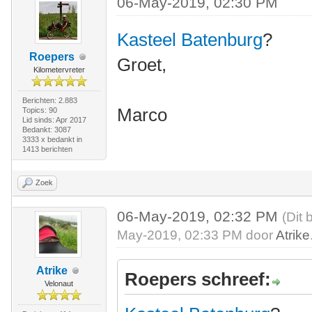
06-May-2019, 02:30 PM
Kasteel Batenburg
?
Roepers
Groet,
Kilometervreter
Berichten: 2.883
Marco
Topics: 90
Lid sinds: Apr 2017
Bedankt: 3087
3333 x bedankt in
1413 berichten
Zoek
06-May-2019, 02:32 PM
(Dit 
May-2019, 02:33 PM door
Atrike
Atrike
Roepers schreef:
Velonaut