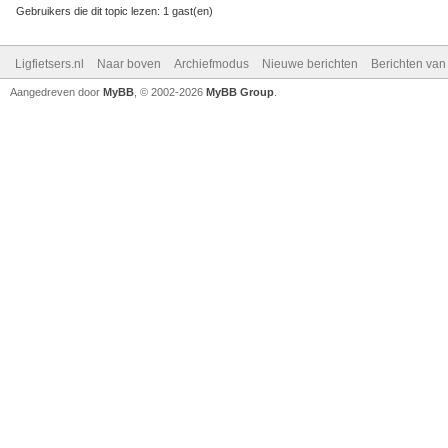
Gebruikers die dit topic lezen: 1 gast(en)
Ligfietsers.nl
Naar boven
Archiefmodus
Nieuwe berichten
Berichten va
Aangedreven door
MyBB
, © 2002-2026
MyBB Group
.