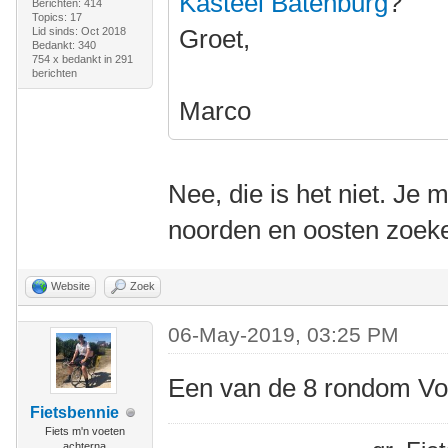
Kasteel Batenburg
?
Berichten: 414
Topics: 17
Groet,
Lid sinds: Oct 2018
Bedankt: 340
754 x bedankt in 291
berichten
Marco
Nee, die is het niet. Je 
noorden en oosten zoek
Website
Zoek
06-May-2019, 03:25 PM
Een van de 8 rondom V
Fietsbennie
Fiets m'n voeten
achterna