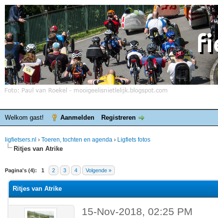
Welkom gast!
Aanmelden
Registreren
ligfietsers.nl
›
Toeren, tochten en agenda
›
Ligfiets fotos
Ritjes van Atrike
elde waardering is 0
Pagina's (4):
1
2
3
4
Volgende »
Ritjes van Atrike
15-Nov-2018, 02:25 PM