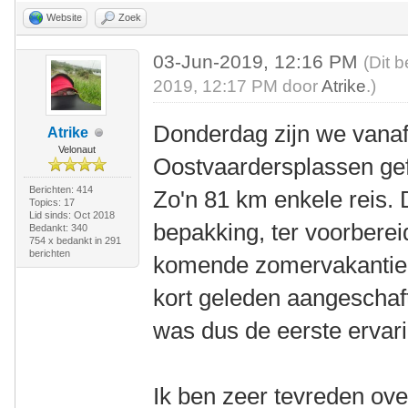
Website
Zoek
03-Jun-2019, 12:16 PM
(Dit 
2019, 12:17 PM door
Atrike
.)
Donderdag zijn we vanaf
Atrike
Velonaut
Oostvaardersplassen gefi
Berichten: 414
Zo'n 81 km enkele reis. 
Topics: 17
Lid sinds: Oct 2018
bepakking, ter voorberei
Bedankt: 340
754 x bedankt in 291
berichten
komende zomervakantie. 
kort geleden aangeschaft
was dus de eerste ervar
Ik ben zeer tevreden over d