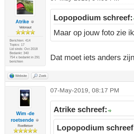
Lopopodium schreef:
Atrike
Velonaut
Maar op jouw foto zie ik 
Berichten: 414
Topics: 17
Lid sinds: Oct 2018
Bedankt: 340
Dat moet iets anders zijn
754 x bedankt in 291
berichten
Website
Zoek
07-May-2019, 08:17 PM
Atrike schreef:
Wim -de
roetsende
Lopopodium schreef
Roeifietser