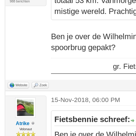
totaal 53 km. Vanmorgen
988 berichten
mistige wereld. Prachti
Ben je over de Wilhelmi
spoorbrug gepakt?
gr. Fi
Website
Zoek
15-Nov-2018, 06:00 PM
Fietsbennie schreef:
Atrike
Velonaut
Ben je over de Wilhelm