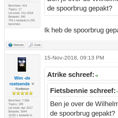
Berichten: 414
de spoorbrug gepakt?
Topics: 17
Lid sinds: Oct 2018
Bedankt: 340
754 x bedankt in 291
berichten
Ik heb de spoorbrug gep
Website
Zoek
15-Nov-2018, 09:13 PM
Atrike schreef:
Wim -de
roetsende
Fietsbennie schreef:
Roeifietser
Berichten: 7.586
Ben je over de Wilhel
Topics: 189
Lid sinds: Apr 2017
de spoorbrug gepakt?
Bedankt: 3644
11192 x bedankt in