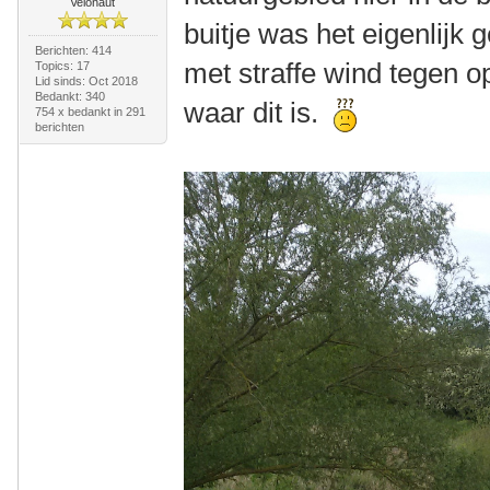
Velonaut
buitje was het eigenlijk
Berichten: 414
met straffe wind tegen o
Topics: 17
Lid sinds: Oct 2018
Bedankt: 340
waar dit is.
754 x bedankt in 291
berichten