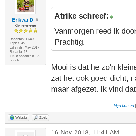
Atrike schreef:
ErikvanD
Kilometervreter
Vanmorgen reed ik door 
Berichten: 1.500
Prachtig.
Topics: 45
Lid sinds: May 2017
Bedankt: 16
140 x bedankt in 120
berichten
Mooi is dat he zo'n klei
zat het ook goed dicht, n
maar afgezet. Ik vind d
Mijn fietsen
Website
Zoek
16-Nov-2018, 11:41 AM