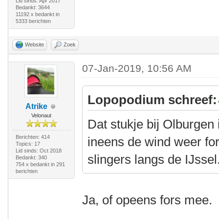
Lid sinds: Apr 2017
Bedankt: 3644
11192 x bedankt in
5333 berichten
Website
Zoek
07-Jan-2019, 10:56 AM
Lopopodium schreef:
Atrike
Velonaut
Dat stukje bij Olburgen is
Berichten: 414
ineens de wind weer for
Topics: 17
Lid sinds: Oct 2018
slingers langs de IJssel.
Bedankt: 340
754 x bedankt in 291
berichten
Ja, of opeens fors mee