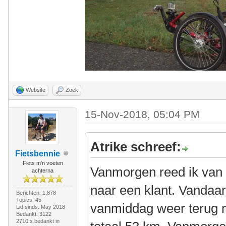
Website
Zoek
15-Nov-2018, 05:04 PM
Atrike schreef:
Fietsbennie
Fiets m'n voeten
Vanmorgen reed ik van
achterna
naar een klant. Vandaar
Berichten: 1.878
Topics: 45
vanmiddag weer terug n
Lid sinds: May 2018
Bedankt: 3122
2710 x bedankt in