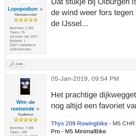
Dat stukje bij Olburgen is
Lopopodium
de wind weer fors tegen 
Kilometervreter
de IJssel...
Berichten: 2.362
Topics: 35
Lid sinds: Apr 2017
Bedankt: 1
2087 x bedankt in
1168 berichten
Zoek
05-Jan-2019, 09:54 PM
Het prachtige dijkwegge
Wim -de
nog altijd een favoriet 
roetsende
Roeifietser
Thys 209 Rowingbike
- M5 CHR
Berichten: 7.586
Pro - M5 MinimalBike
Topics: 189