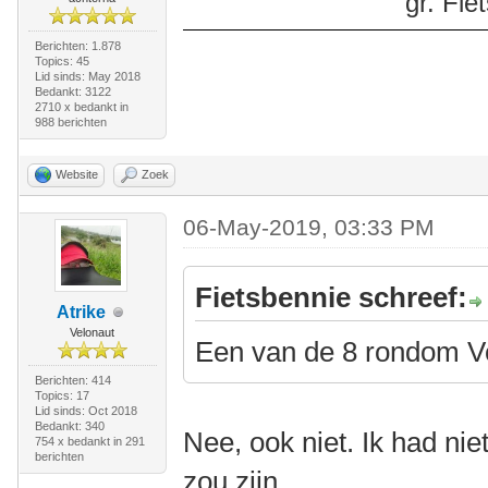
gr. Fi
Berichten: 1.878
Topics: 45
Lid sinds: May 2018
Bedankt: 3122
2710 x bedankt in
988 berichten
Website
Zoek
06-May-2019, 03:33 PM
Fietsbennie schreef:
Atrike
Velonaut
Een van de 8 rondom V
Berichten: 414
Topics: 17
Lid sinds: Oct 2018
Bedankt: 340
Nee, ook niet. Ik had nie
754 x bedankt in 291
berichten
zou zijn.