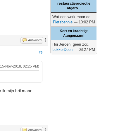
restauratieprojectje
afgero...
Wat een werk maar de...
Fietsbennie
— 10:02 PM
Kort en krachtig:
Aangenaam!
}
Antwoord
Hoi Jeroen, geen zor...
LekkerDoen
— 08:27 PM
#6
(15-Nov-2018, 02:25 PM)
 ik mijn bril maar
}
Antwoord