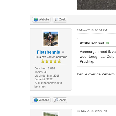
Website
Zoek
15-Nov-2018, 05:04 PM
Atrike schreef:
Vanmorgen reed ik va
Fietsbennie
weer terug naar Zutph
Fiets m'n voeten achterna
Prachtig.
Berichten: 1.878
Topics: 45
Ben je over de Wilhelm
Lid sinds: May 2018
Bedankt: 3122
2711 x bedankt in 988
berichten
Website
Zoek
15-Nov-2018, 06:00 PM