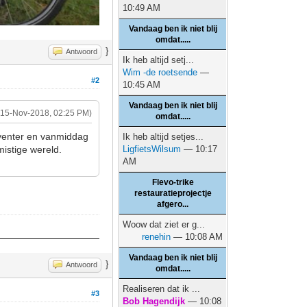
10:49 AM
Vandaag ben ik niet blij
omdat.....
}
Antwoord
Ik heb altijd setj...
Wim -de roetsende
—
#2
10:45 AM
Vandaag ben ik niet blij
(15-Nov-2018, 02:25 PM)
omdat.....
eventer en vanmiddag
Ik heb altijd setjes...
mistige wereld.
LigfietsWilsum
— 10:17
AM
Flevo-trike
restauratieprojectje
afgero...
Woow dat ziet er g...
renehin
— 10:08 AM
Vandaag ben ik niet blij
}
Antwoord
omdat.....
Realiseren dat ik ...
#3
Bob Hagendijk
— 10:08