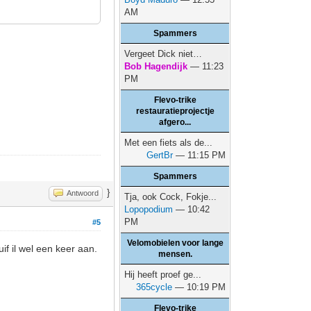
AM
Spammers
Vergeet Dick niet…
Bob Hagendijk
— 11:23
PM
Flevo-trike
restauratieprojectje
afgero...
Met een fiets als de...
GertBr
— 11:15 PM
Spammers
}
Antwoord
Tja, ook Cock, Fokje...
Lopopodium
— 10:42
PM
#5
Velomobielen voor lange
if il wel een keer aan.
mensen.
Hij heeft proef ge...
365cycle
— 10:19 PM
Flevo-trike