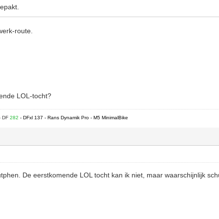
epakt.
werk-route.
gende LOL-tocht?
- DF
282
- DFxl 137 - Rans Dynamik Pro - M5 MinimalBike
tphen. De eerstkomende LOL tocht kan ik niet, maar waarschijnlijk schu