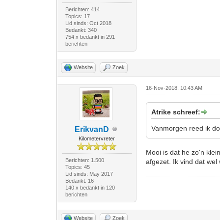
Berichten: 414
Topics: 17
Lid sinds: Oct 2018
Bedankt: 340
754 x bedankt in 291
berichten
Website
Zoek
16-Nov-2018, 10:43 AM
Atrike schreef:
Vanmorgen reed ik doo
ErikvanD
Kilometervreter
Mooi is dat he zo'n kle
Berichten: 1.500
afgezet. Ik vind dat we
Topics: 45
Lid sinds: May 2017
Bedankt: 16
140 x bedankt in 120
berichten
Website
Zoek