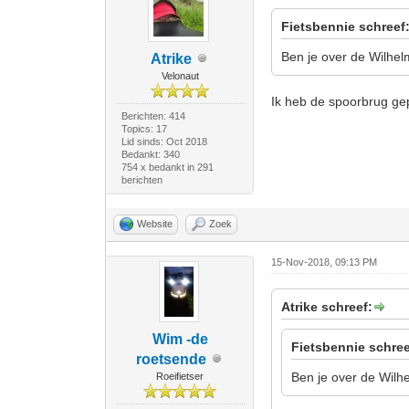
Fietsbennie schreef
Ben je over de Wilhe
Atrike
Velonaut
Ik heb de spoorbrug ge
Berichten: 414
Topics: 17
Lid sinds: Oct 2018
Bedankt: 340
754 x bedankt in 291
berichten
Website
Zoek
15-Nov-2018, 09:13 PM
Atrike schreef:
Wim -de
Fietsbennie schree
roetsende
Ben je over de Wilh
Roeifietser