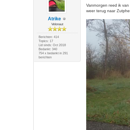
Vanmorgen reed ik van 
weer terug naar Zutphen
Atrike
Velonaut
Berichten: 414
Topics: 17
Lid sinds: Oct 2018
Bedankt: 340
754 x bedankt in 291
berichten