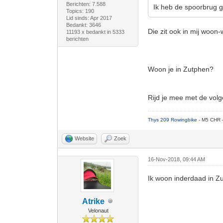
Berichten: 7.588
Ik heb de spoorbrug g
Topics: 190
Lid sinds: Apr 2017
Bedankt: 3646
Die zit ook in mij woon-
11193 x bedankt in 5333
berichten
Woon je in Zutphen?
Rijd je mee met de vol
Thys 209 Rowingbike
- M5 CHR 
Website
Zoek
16-Nov-2018, 09:44 AM
Ik woon inderdaad in Zu
Atrike
Velonaut