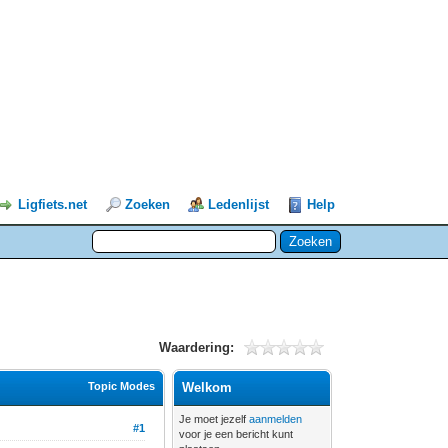
Ligfiets.net
Zoeken
Ledenlijst
Help
Waardering:
Topic Modes
Welkom
Je moet jezelf
aanmelden
#1
voor je een bericht kunt