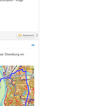
- Brompton - Koga
}
Antwoord
#9
naar Doesburg en