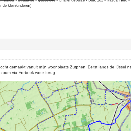
 Pioneer
-
Strada 58
-
Quest 846
- Challenge Alize - Bülk 182 - Nazca Fiero 
or de kleinkinderen)
tocht gemaakt vanuit mijn woonplaats Zutphen. Eerst langs de IJssel 
ezoom via Eerbeek weer terug.