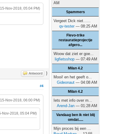
AM
(15-Nov-2018, 05:04 PM)
Spammers
Vergeet Dick niet…...
qv-tester
— 08:25 AM
Flevo-trike
restauratieprojectje
afgero...
Woow dat ziet er goe...
ligfietsshop
— 07:49 AM
Milan 4.2
}
Antwoord
Mooi! en het geeft o...
Gideonaut
— 04:08 AM
#4
Milan 4.2
(15-Nov-2018, 06:00 PM)
Iets met info over m...
Arend-Jan
— 01:28 AM
5-Nov-2018, 05:04 PM)
Vandaag ben ik niet blij
omdat.....
Mijn proces bij een ...
Boyd Maduro
— 12:55