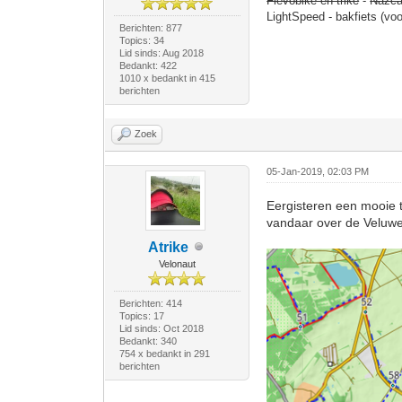
Flevobike en trike
-
Nazca
LightSpeed - bakfiets (vo
Berichten: 877
Topics: 34
Lid sinds: Aug 2018
Bedankt: 422
1010 x bedankt in 415
berichten
Zoek
05-Jan-2019, 02:03 PM
Eergisteren een mooie 
vandaar over de Veluw
Atrike
Velonaut
Berichten: 414
Topics: 17
Lid sinds: Oct 2018
Bedankt: 340
754 x bedankt in 291
berichten