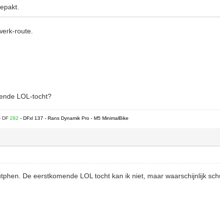
epakt.
werk-route.
gende LOL-tocht?
- DF
282
- DFxl 137 - Rans Dynamik Pro - M5 MinimalBike
tphen. De eerstkomende LOL tocht kan ik niet, maar waarschijnlijk schu