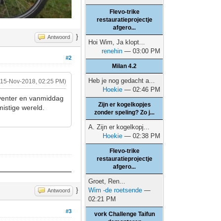
Flevo-trike
restauratieprojectje
afgero...
}
Antwoord
Hoi Wim, Ja klopt...
renehin
— 03:00 PM
#2
Milan 4.2
Heb je nog gedacht a...
(15-Nov-2018, 02:25 PM)
Hoekie
— 02:46 PM
eventer en vanmiddag
Zijn er kogelkopjes
mistige wereld.
zonder speling? Zo j...
A. Zijn er kogelkopj...
Hoekie
— 02:38 PM
Flevo-trike
restauratieprojectje
afgero...
Groet, Ren...
}
Wim -de roetsende
—
Antwoord
02:21 PM
#3
vork Challenge Taifun