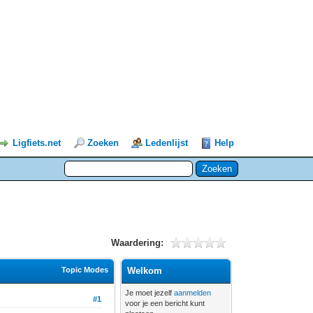
Ligfiets.net
Zoeken
Ledenlijst
Help
Waardering:
Topic Modes
Welkom
Je moet jezelf
aanmelden
#1
voor je een bericht kunt