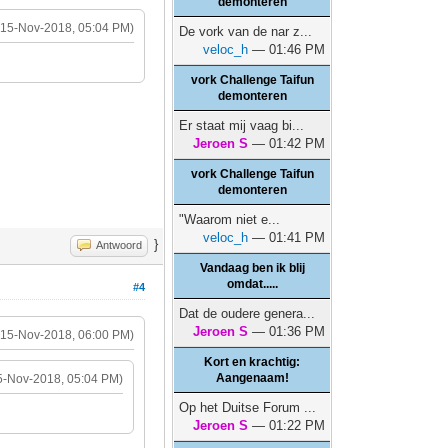
demonteren
(15-Nov-2018, 05:04 PM)
De vork van de nar z...
veloc_h
— 01:46 PM
vork Challenge Taifun
demonteren
Er staat mij vaag bi...
Jeroen S
— 01:42 PM
vork Challenge Taifun
demonteren
"Waarom niet e...
veloc_h
— 01:41 PM
}
Antwoord
Vandaag ben ik blij
omdat.....
#4
Dat de oudere genera...
Jeroen S
— 01:36 PM
(15-Nov-2018, 06:00 PM)
Kort en krachtig:
Aangenaam!
5-Nov-2018, 05:04 PM)
Op het Duitse Forum ...
Jeroen S
— 01:22 PM