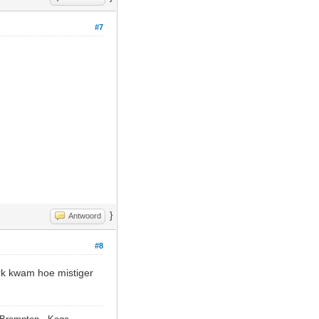
#7
}
Antwoord
#8
erk kwam hoe mistiger