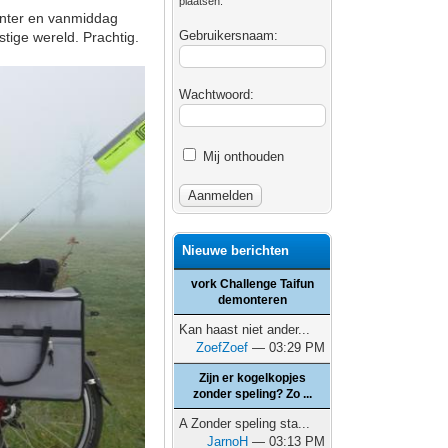
plaatsen.
enter en vanmiddag
Gebruikersnaam:
tige wereld. Prachtig.
Wachtwoord:
Mij onthouden
Nieuwe berichten
vork Challenge Taifun
demonteren
Kan haast niet ander...
ZoefZoef
— 03:29 PM
Zijn er kogelkopjes
zonder speling? Zo ...
A Zonder speling sta...
JarnoH
— 03:13 PM