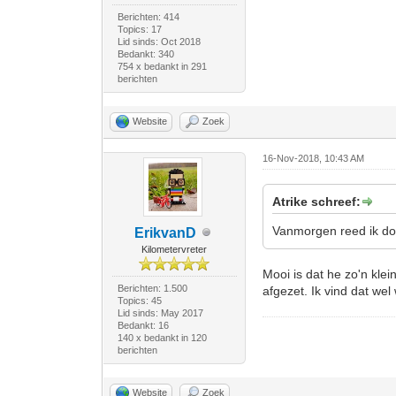
Berichten: 414
Topics: 17
Lid sinds: Oct 2018
Bedankt: 340
754 x bedankt in 291
berichten
Website
Zoek
16-Nov-2018, 10:43 AM
Atrike schreef:
Vanmorgen reed ik doo
ErikvanD
Kilometervreter
Mooi is dat he zo'n kle
Berichten: 1.500
afgezet. Ik vind dat we
Topics: 45
Lid sinds: May 2017
Bedankt: 16
140 x bedankt in 120
berichten
Website
Zoek