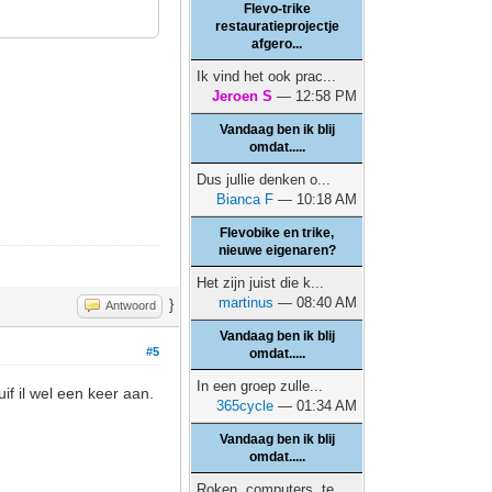
Flevo-trike
restauratieprojectje
afgero...
Ik vind het ook prac...
Jeroen S
— 12:58 PM
Vandaag ben ik blij
omdat.....
Dus jullie denken o...
Bianca F
— 10:18 AM
Flevobike en trike,
nieuwe eigenaren?
Het zijn juist die k...
martinus
— 08:40 AM
}
Antwoord
Vandaag ben ik blij
#5
omdat.....
In een groep zulle...
if il wel een keer aan.
365cycle
— 01:34 AM
Vandaag ben ik blij
omdat.....
Roken, computers, te...