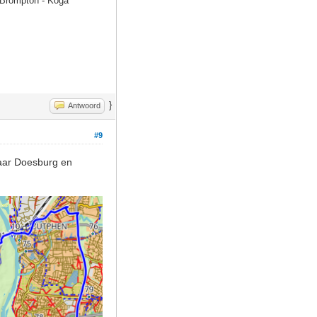
- Brompton - Koga
}
Antwoord
#9
naar Doesburg en