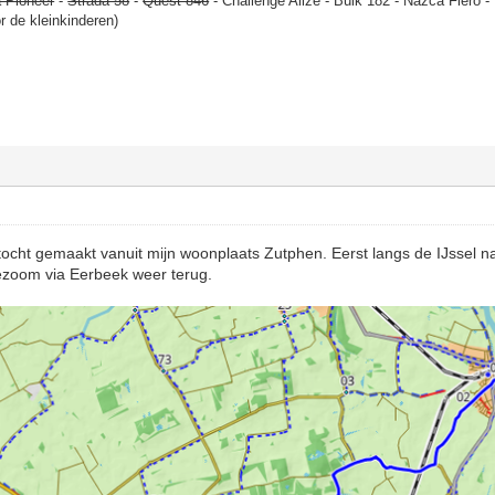
 Pioneer
-
Strada 58
-
Quest 846
- Challenge Alize - Bülk 182 - Nazca Fiero 
or de kleinkinderen)
tocht gemaakt vanuit mijn woonplaats Zutphen. Eerst langs de IJssel 
ezoom via Eerbeek weer terug.