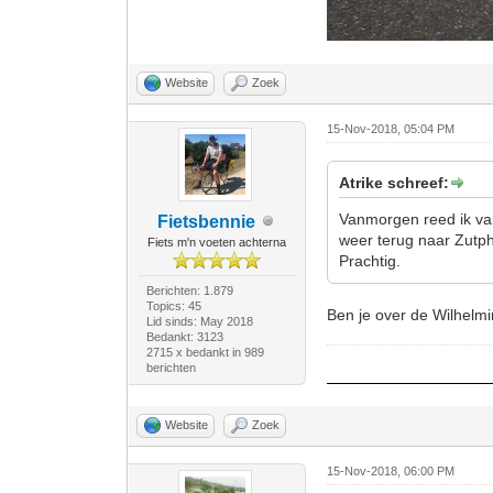
Website
Zoek
15-Nov-2018, 05:04 PM
Atrike schreef:
Vanmorgen reed ik va
Fietsbennie
weer terug naar Zutph
Fiets m'n voeten achterna
Prachtig.
Berichten: 1.879
Topics: 45
Ben je over de Wilhelm
Lid sinds: May 2018
Bedankt: 3123
2715 x bedankt in 989
berichten
Website
Zoek
15-Nov-2018, 06:00 PM