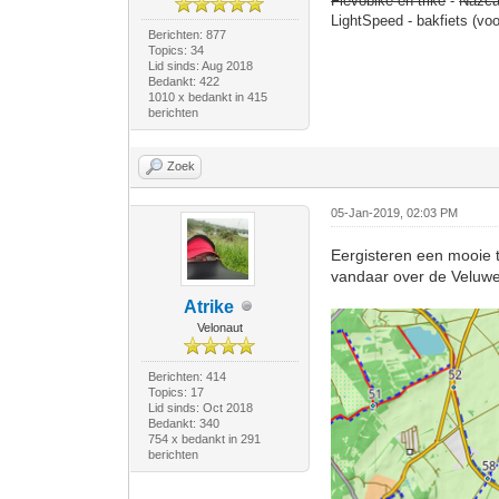
Flevobike en trike
-
Nazca
LightSpeed - bakfiets (vo
Berichten: 877
Topics: 34
Lid sinds: Aug 2018
Bedankt: 422
1010 x bedankt in 415
berichten
Zoek
05-Jan-2019, 02:03 PM
Eergisteren een mooie 
vandaar over de Veluw
Atrike
Velonaut
Berichten: 414
Topics: 17
Lid sinds: Oct 2018
Bedankt: 340
754 x bedankt in 291
berichten