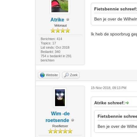
Fietsbennie schreef
Ben je over de Wilhe
Atrike
Velonaut
Ik heb de spoorbrug ge
Berichten: 414
Topics: 17
Lid sinds: Oct 2018
Bedankt: 340
754 x bedankt in 291
berichten
Website
Zoek
15-Nov-2018, 09:13 PM
Atrike schreef:
Wim -de
Fietsbennie schree
roetsende
Ben je over de Wilh
Roeifietser