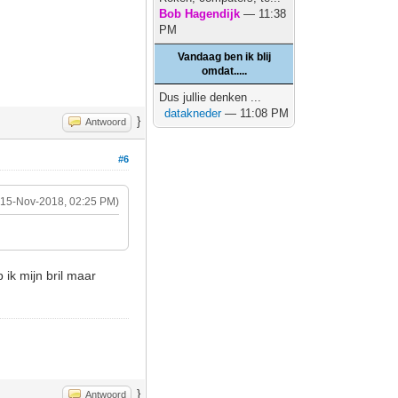
Bob Hagendijk
— 11:38
PM
Vandaag ben ik blij
omdat.....
Dus jullie denken ...
datakneder
— 11:08 PM
}
Antwoord
#6
(15-Nov-2018, 02:25 PM)
 ik mijn bril maar
}
Antwoord