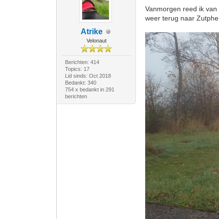
Vanmorgen reed ik van 
weer terug naar Zutphen
Atrike
Velonaut
Berichten: 414
Topics: 17
Lid sinds: Oct 2018
Bedankt: 340
754 x bedankt in 291
berichten