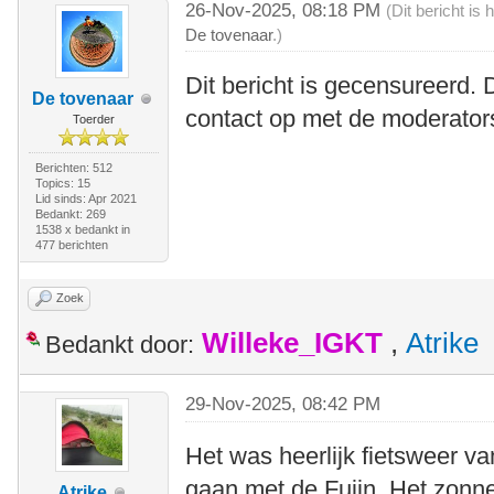
26-Nov-2025, 08:18 PM
(Dit bericht i
De tovenaar
.)
Dit bericht is gecensureerd. 
De tovenaar
contact op met de moderator
Toerder
Berichten: 512
Topics: 15
Lid sinds: Apr 2021
Bedankt: 269
1538 x bedankt in
477 berichten
Zoek
Willeke_IGKT
,
Atrike
Bedankt door:
29-Nov-2025, 08:42 PM
Het was heerlijk fietsweer va
gaan met de Fujin. Het zonne
Atrike