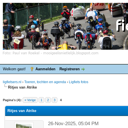
Welkom gast!
Aanmelden
Registreren
ligfietsers.nl
›
Toeren, tochten en agenda
›
Ligfiets fotos
Ritjes van Atrike
elde waardering is 0
Pagina's (4):
« Vorige
1
2
3
4
Ritjes van Atrike
26-Nov-2025, 05:04 PM