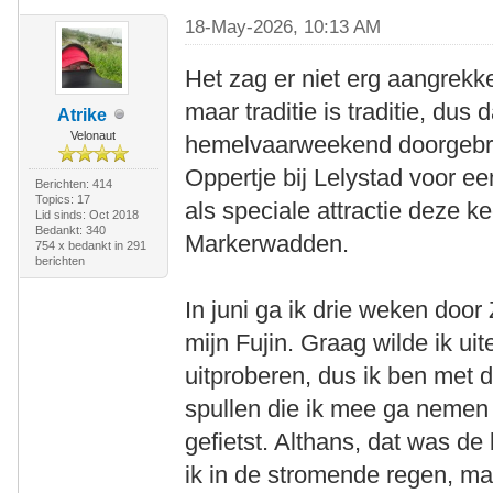
18-May-2026, 10:13 AM
Het zag er niet erg aangrekke
maar traditie is traditie, dus 
Atrike
Velonaut
hemelvaarweekend doorgebra
Oppertje bij Lelystad voor e
Berichten: 414
Topics: 17
als speciale attractie deze k
Lid sinds: Oct 2018
Bedankt: 340
Markerwadden.
754 x bedankt in 291
berichten
In juni ga ik drie weken do
mijn Fujin. Graag wilde ik uit
uitproberen, dus ik ben met 
spullen die ik mee ga nemen
gefietst. Althans, dat was de
ik in de stromende regen, ma