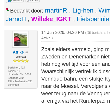
Website
Zoek
martinR
,
Lig-hen
,
Wim
Bedankt door:
JarnoH
,
Willeke_IGKT
,
Fietsbennie
14-Jun-2026, 04:26 PM
(Dit bericht is
Atrike
.)
Zoals elders vermeld, ging m
Atrike
Zweden en Denemarken niet 
Velonaut
heb nog wel tijd voor een ande
Berichten: 414
Waarschijnlijk vertrek ik di
Topics: 17
Lid sinds: Oct 2018
Vennquerbahn, een stukje K
Bedankt: 340
754 x bedankt in 291
naar de Moesel. Vervolgens 
berichten
weer terug naar de Vennquer
af en ga via het Ruruferpad