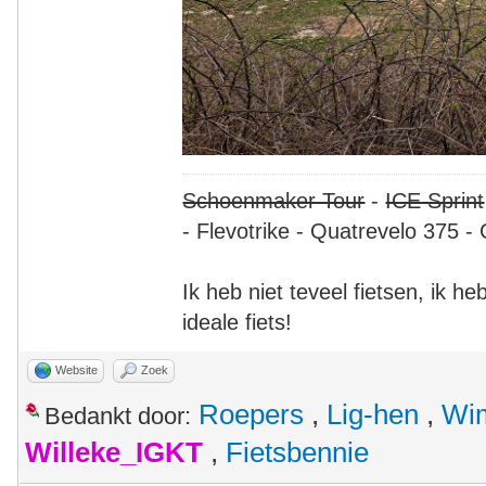
Schoenmaker Tour
-
ICE Sprint
- Flevotrike - Quatrevelo 375 - 
Ik heb niet teveel fietsen, ik h
ideale fiets!
Website
Zoek
Roepers
,
Lig-hen
,
Wim
Bedankt door:
Willeke_IGKT
,
Fietsbennie