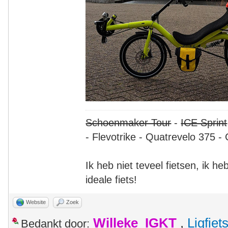
Schoenmaker Tour
-
ICE Sprint
- Flevotrike - Quatrevelo 375 - 
Ik heb niet teveel fietsen, ik h
ideale fiets!
Website
Zoek
Willeke_IGKT
,
Ligfie
Bedankt door: