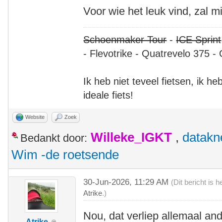
Voor wie het leuk vind, zal mi
Schoenmaker Tour
-
ICE Sprint
- Flevotrike - Quatrevelo 375 - 
Ik heb niet teveel fietsen, ik h
ideale fiets!
Website
Zoek
Willeke_IGKT
,
datakn
Bedankt door:
Wim -de roetsende
30-Jun-2026, 11:29 AM
(Dit bericht is
Atrike
.)
Nou, dat verliep allemaal an
Atrike