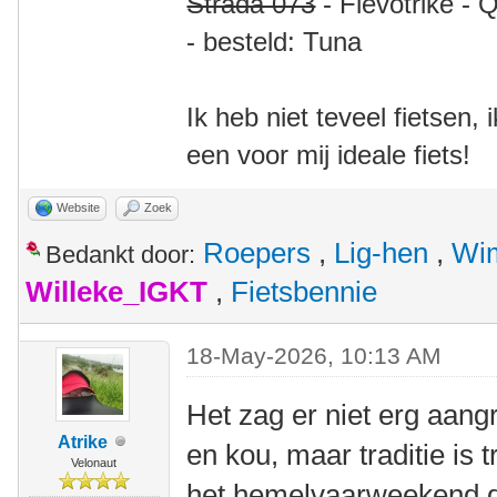
Strada 073
- Flevotrike - 
- besteld: Tuna
Ik heb niet teveel fietsen,
een voor mij ideale fiets!
Website
Zoek
Roepers
,
Lig-hen
,
Wim
Bedankt door:
Willeke_IGKT
,
Fietsbennie
18-May-2026, 10:13 AM
Het zag er niet erg aangr
Atrike
en kou, maar traditie is t
Velonaut
het hemelvaarweekend d