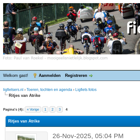
Welkom gast!
Aanmelden
Registreren
ligfietsers.nl
›
Toeren, tochten en agenda
›
Ligfiets fotos
Ritjes van Atrike
elde waardering is 0
Pagina's (4):
« Vorige
1
2
3
4
Ritjes van Atrike
26-Nov-2025, 05:04 PM