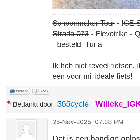
Schoenmaker Tour
-
ICE S
Strada 073
- Flevotrike - 
- besteld: Tuna
Ik heb niet teveel fietsen,
een voor mij ideale fiets!
Website
Zoek
365cycle
,
Willeke_IG
Bedankt door:
26-Nov-2025, 07:38 PM
Dat is een handige oploss