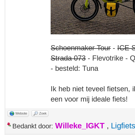
Schoenmaker Tour
-
ICE S
Strada 073
- Flevotrike - 
- besteld: Tuna
Ik heb niet teveel fietsen,
een voor mij ideale fiets!
Website
Zoek
Willeke_IGKT
,
Ligfie
Bedankt door: