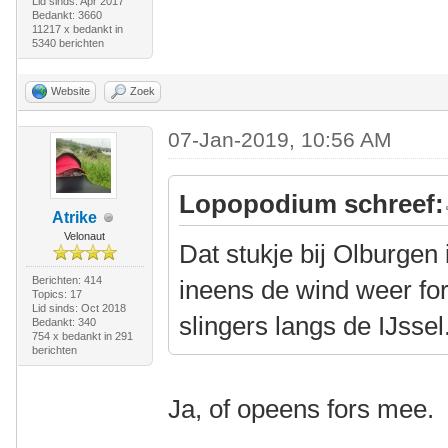
Lid sinds: Apr 2017
Bedankt: 3660
11217 x bedankt in
5340 berichten
Website
Zoek
07-Jan-2019, 10:56 AM
Lopopodium schreef:
Atrike
Velonaut
Dat stukje bij Olburgen is
Berichten: 414
ineens de wind weer for
Topics: 17
Lid sinds: Oct 2018
slingers langs de IJssel.
Bedankt: 340
754 x bedankt in 291
berichten
Ja, of opeens fors mee