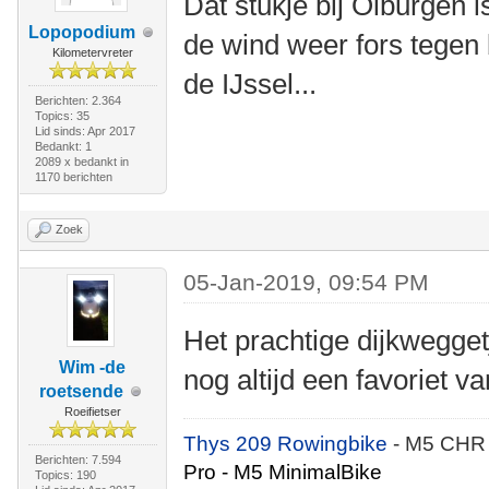
Dat stukje bij Olburgen is
Lopopodium
de wind weer fors tegen 
Kilometervreter
de IJssel...
Berichten: 2.364
Topics: 35
Lid sinds: Apr 2017
Bedankt: 1
2089 x bedankt in
1170 berichten
Zoek
05-Jan-2019, 09:54 PM
Het prachtige dijkwegge
Wim -de
nog altijd een favoriet 
roetsende
Roeifietser
Thys 209 Rowingbike
- M5 CHR
Berichten: 7.594
Pro - M5 MinimalBike
Topics: 190