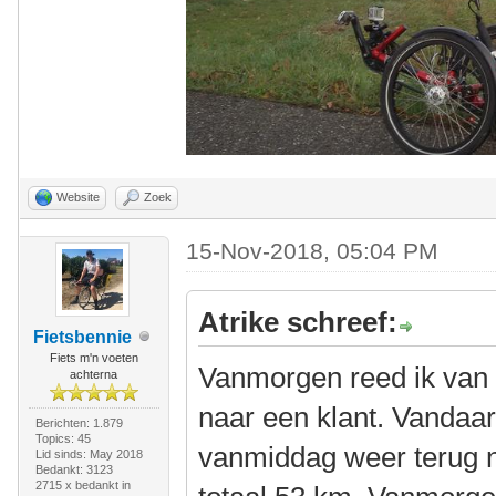
Website
Zoek
15-Nov-2018, 05:04 PM
Atrike schreef:
Fietsbennie
Fiets m'n voeten
Vanmorgen reed ik van
achterna
naar een klant. Vandaar
Berichten: 1.879
Topics: 45
vanmiddag weer terug n
Lid sinds: May 2018
Bedankt: 3123
2715 x bedankt in