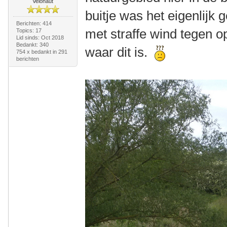
Velonaut
buitje was het eigenlijk
Berichten: 414
met straffe wind tegen o
Topics: 17
Lid sinds: Oct 2018
Bedankt: 340
waar dit is.
754 x bedankt in 291
berichten