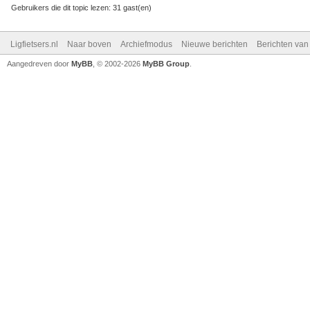
Gebruikers die dit topic lezen: 31 gast(en)
Ligfietsers.nl
Naar boven
Archiefmodus
Nieuwe berichten
Berichten va
Aangedreven door
MyBB
, © 2002-2026
MyBB Group
.