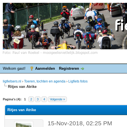
Welkom gast!
Aanmelden
Registreren
ligfietsers.nl
›
Toeren, tochten en agenda
›
Ligfiets fotos
Ritjes van Atrike
elde waardering is 0
Pagina's (4):
1
2
3
4
Volgende »
Ritjes van Atrike
15-Nov-2018, 02:25 PM