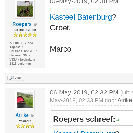
06-May-2019, 02:30 PM
Kasteel Batenburg
?
Roepers
Groet,
Kilometervreter
Berichten: 2.883
Marco
Topics: 90
Lid sinds: Apr 2017
Bedankt: 3087
3333 x bedankt in
1413 berichten
Zoek
06-May-2019, 02:32 PM
(Dit 
May-2019, 02:33 PM door
Atrike
Atrike
Roepers schreef:
Velonaut