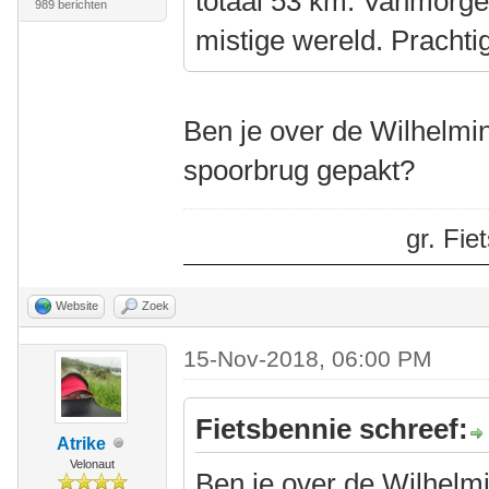
totaal 53 km. Vanmorgen
989 berichten
mistige wereld. Prachti
Ben je over de Wilhelmi
spoorbrug gepakt?
gr. Fi
Website
Zoek
15-Nov-2018, 06:00 PM
Fietsbennie schreef:
Atrike
Velonaut
Ben je over de Wilhelm