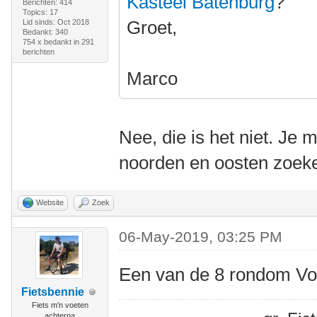
Kasteel Batenburg
?
Berichten: 414
Topics: 17
Groet,
Lid sinds: Oct 2018
Bedankt: 340
754 x bedankt in 291
berichten
Marco
Nee, die is het niet. Je 
noorden en oosten zoek
Website
Zoek
06-May-2019, 03:25 PM
Een van de 8 rondom V
Fietsbennie
Fiets m'n voeten
achterna