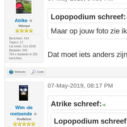
Lopopodium schreef:
Atrike
Velonaut
Maar op jouw foto zie ik 
Berichten: 414
Topics: 17
Lid sinds: Oct 2018
Bedankt: 340
Dat moet iets anders zijn
754 x bedankt in 291
berichten
Website
Zoek
07-May-2019, 08:17 PM
Atrike schreef:
Wim -de
roetsende
Lopopodium schreef
Roeifietser