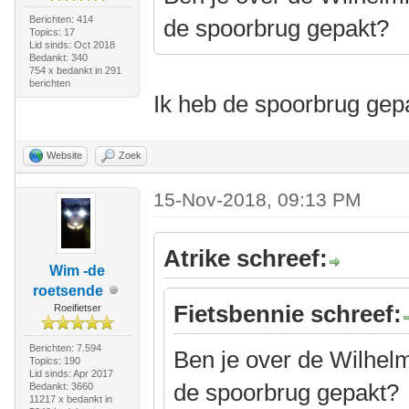
Berichten: 414
de spoorbrug gepakt?
Topics: 17
Lid sinds: Oct 2018
Bedankt: 340
754 x bedankt in 291
berichten
Ik heb de spoorbrug gep
Website
Zoek
15-Nov-2018, 09:13 PM
Atrike schreef:
Wim -de
roetsende
Fietsbennie schreef:
Roeifietser
Berichten: 7.594
Ben je over de Wilhel
Topics: 190
Lid sinds: Apr 2017
de spoorbrug gepakt?
Bedankt: 3660
11217 x bedankt in