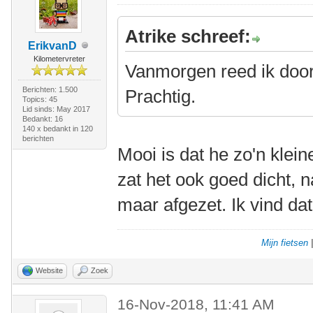
Atrike schreef:
ErikvanD
Kilometervreter
Vanmorgen reed ik door 
Berichten: 1.500
Prachtig.
Topics: 45
Lid sinds: May 2017
Bedankt: 16
140 x bedankt in 120
berichten
Mooi is dat he zo'n klei
zat het ook goed dicht, n
maar afgezet. Ik vind d
Mijn fietsen
Website
Zoek
16-Nov-2018, 11:41 AM