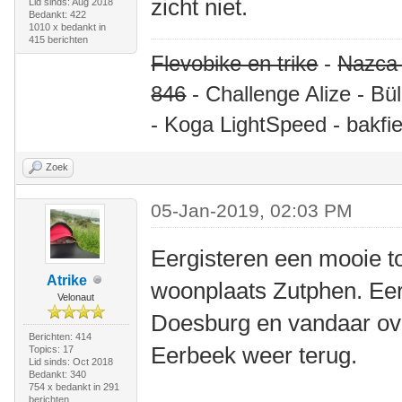
zicht niet.
Lid sinds: Aug 2018
Bedankt: 422
1010 x bedankt in
415 berichten
Flevobike en trike
-
Nazca
846
- Challenge Alize - Bü
- Koga LightSpeed - bakfie
Zoek
05-Jan-2019, 02:03 PM
Eergisteren een mooie t
Atrike
woonplaats Zutphen. Eer
Velonaut
Doesburg en vandaar ov
Berichten: 414
Eerbeek weer terug.
Topics: 17
Lid sinds: Oct 2018
Bedankt: 340
754 x bedankt in 291
berichten