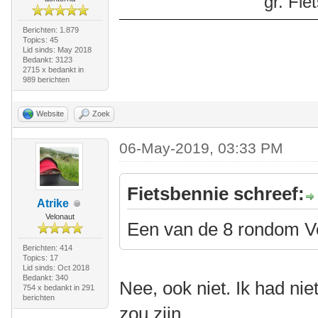
gr. Fi
Berichten: 1.879
Topics: 45
Lid sinds: May 2018
Bedankt: 3123
2715 x bedankt in
989 berichten
Website
Zoek
06-May-2019, 03:33 PM
Fietsbennie schreef:
Atrike
Velonaut
Een van de 8 rondom V
Berichten: 414
Topics: 17
Lid sinds: Oct 2018
Bedankt: 340
Nee, ook niet. Ik had nie
754 x bedankt in 291
berichten
zou zijn.