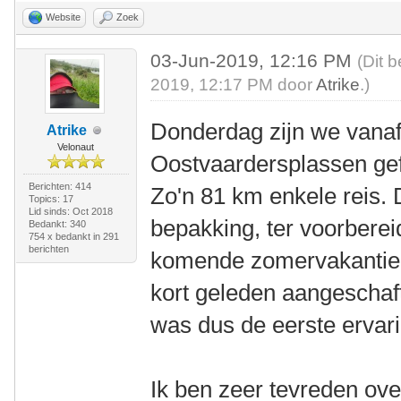
Website
Zoek
03-Jun-2019, 12:16 PM
(Dit 
2019, 12:17 PM door
Atrike
.)
Donderdag zijn we vanaf
Atrike
Velonaut
Oostvaardersplassen gefi
Berichten: 414
Zo'n 81 km enkele reis. 
Topics: 17
Lid sinds: Oct 2018
bepakking, ter voorberei
Bedankt: 340
754 x bedankt in 291
berichten
komende zomervakantie. 
kort geleden aangeschaft
was dus de eerste ervar
Ik ben zeer tevreden over d