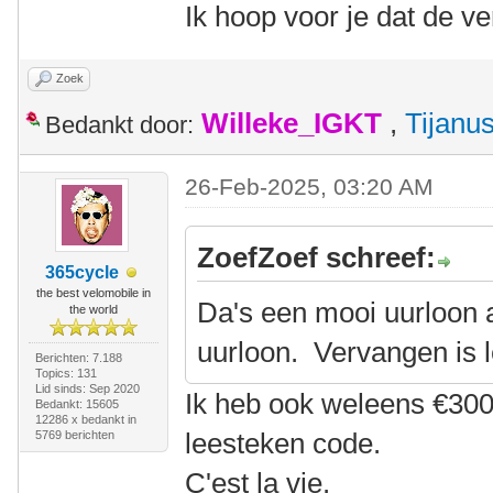
Ik hoop voor je dat de v
Zoek
Willeke_IGKT
,
Tijanu
Bedankt door:
26-Feb-2025, 03:20 AM
ZoefZoef schreef:
365cycle
the best velomobile in
Da's een mooi uurloon a
the world
uurloon. Vervangen is l
Berichten: 7.188
Topics: 131
Lid sinds: Sep 2020
Ik heb ook weleens €300
Bedankt: 15605
12286 x bedankt in
leesteken code.
5769 berichten
C'est la vie.