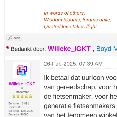
In words of others,
Wisdom blooms, forums unite,
Quoted love takes flight.
Zoek
Willeke_IGKT
,
Boyd 
Bedankt door:
26-Feb-2025, 07:39 AM
Ik betaal dat uurloon vo
Willeke_IGKT
van gereedschap, voor h
Moderator
de fietsenmaker, voor h
Berichten: 3.091
generatie fietsenmakers
Topics: 86
Lid sinds: Dec 2020
van het fenomeen winkel
Bedankt: 46080