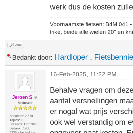
werk dus de kosten zull
Voornaamste fietsen: B4M 041 -
trike, beide alle wielen 20" en kn
Zoek
Hardloper
,
Fietsbenni
Bedankt door:
16-Feb-2025, 11:22 PM
Behalve vragen om dezel
Jeroen S
aantal versnellingen maak
Moderator
er nogal wat prijs verschi
Berichten: 2.649
ook wel verstandig om e
Topics: 16
Lid sinds: Oct 2020
Bedankt: 1438
ongeveer gaat kosten. E
5238 x bedankt in