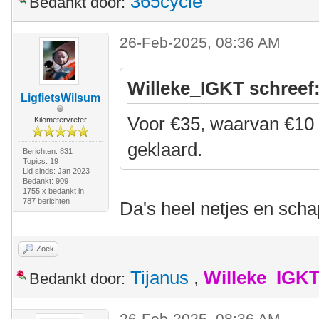
365cycle
Bedankt door:
26-Feb-2025, 08:36 AM
Willeke_IGKT schreef
LigfietsWilsum
Voor €35, waarvan €10 a
Kilometervreter
geklaard.
Berichten: 831
Topics: 19
Lid sinds: Jan 2023
Bedankt: 909
1755 x bedankt in
787 berichten
Da's heel netjes en schap
Zoek
Tijanus
,
Willeke_IGK
Bedankt door:
26-Feb-2025, 08:36 AM