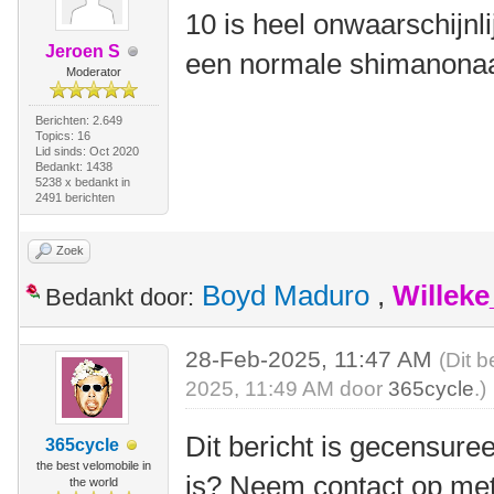
10 is heel onwaarschijnli
Jeroen S
een normale shimanonaa
Moderator
Berichten: 2.649
Topics: 16
Lid sinds: Oct 2020
Bedankt: 1438
5238 x bedankt in
2491 berichten
Zoek
Boyd Maduro
,
Willek
Bedankt door:
28-Feb-2025, 11:47 AM
(Dit b
2025, 11:49 AM door
365cycle
.)
Dit bericht is gecensuree
365cycle
the best velomobile in
is? Neem contact op me
the world