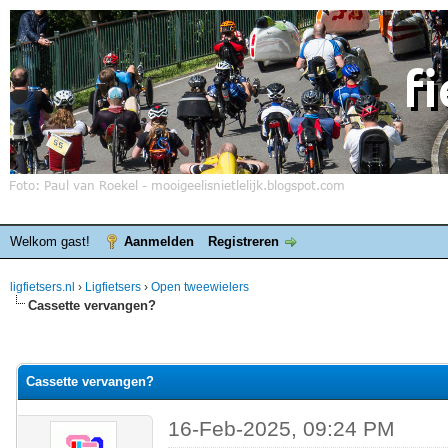
Welkom gast!
Aanmelden
Registreren
ligfietsers.nl
›
Ligfietsers
›
Open tweewielers
Cassette vervangen?
elde waardering is 0
Cassette vervangen?
16-Feb-2025, 09:24 PM