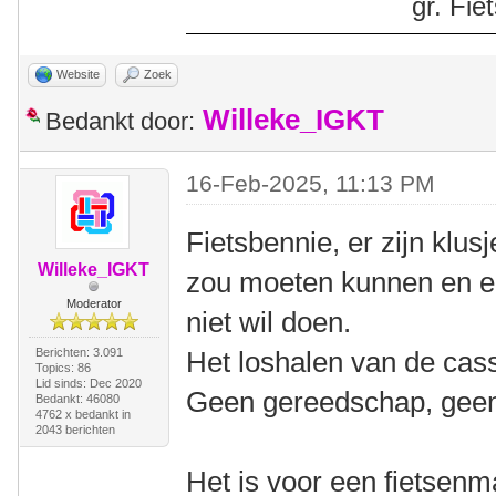
gr. Fi
Website
Zoek
Willeke_IGKT
Bedankt door:
16-Feb-2025, 11:13 PM
Fietsbennie, er zijn klus
Willeke_IGKT
zou moeten kunnen en er
Moderator
niet wil doen.
Berichten: 3.091
Het loshalen van de casse
Topics: 86
Lid sinds: Dec 2020
Geen gereedschap, geen
Bedankt: 46080
4762 x bedankt in
2043 berichten
Het is voor een fietsenm