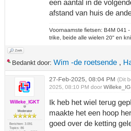
een aantal in de volgend
afstand van huis de ander
Voornaamste fietsen: B4M 041 -
trike, beide alle wielen 20" en kn
Zoek
Wim -de roetsende
,
Ha
Bedankt door:
27-Feb-2025, 08:04 PM
(Dit 
2025, 08:10 PM door
Willeke_I
Ik heb het wiel terug gepl
Willeke_IGKT
maakte het een hoop herr
Moderator
goed over de ketting gel
Berichten: 3.091
Topics: 86