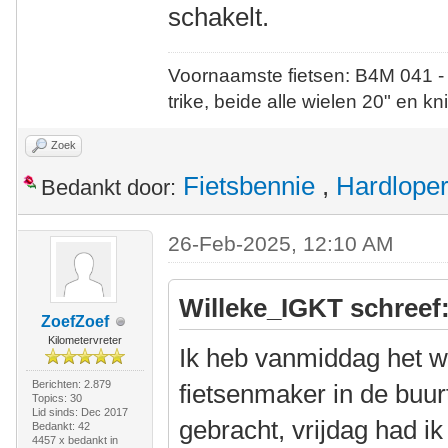
schakelt.
Voornaamste fietsen: B4M 041 -
trike, beide alle wielen 20" en kn
Zoek
Fietsbennie
,
Hardlope
Bedankt door:
26-Feb-2025, 12:10 AM
Willeke_IGKT schreef
ZoefZoef
Kilometervreter
Ik heb vanmiddag het w
Berichten: 2.879
fietsenmaker in de buur
Topics: 30
Lid sinds: Dec 2017
gebracht, vrijdag had ik
Bedankt: 42
4457 x bedankt in