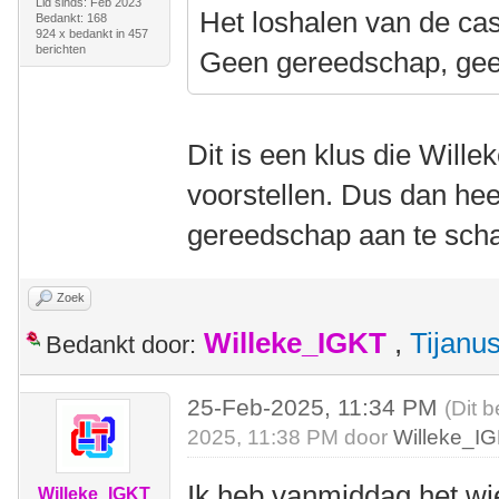
Lid sinds: Feb 2023
Het loshalen van de cass
Bedankt: 168
924 x bedankt in 457
berichten
Geen gereedschap, gee
Dit is een klus die Wille
voorstellen. Dus dan hee
gereedschap aan te scha
Zoek
Willeke_IGKT
,
Tijanu
Bedankt door:
25-Feb-2025, 11:34 PM
(Dit 
2025, 11:38 PM door
Willeke_I
Ik heb vanmiddag het wi
Willeke_IGKT