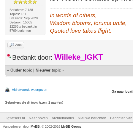
Berichten: 7.188
Topics: 131
In words of others,
Lid sinds: Sep 2020
Wisdom blooms, forums unite,
Bedankt: 15605
12286 x bedankt in
Quoted love takes flight.
5769 berichten
Zoek
Willeke_IGKT
Bedankt door:
«
Ouder topic
|
Nieuwer topic
»
Afdrukversie weergeven
Ga naar locat
Gebruikers die dit topic lezen: 2 gast(en)
Ligfietsers.nl
Naar boven
Archiefmodus
Nieuwe berichten
Berichten va
Aangedreven door
MyBB
, © 2002-2026
MyBB Group
.