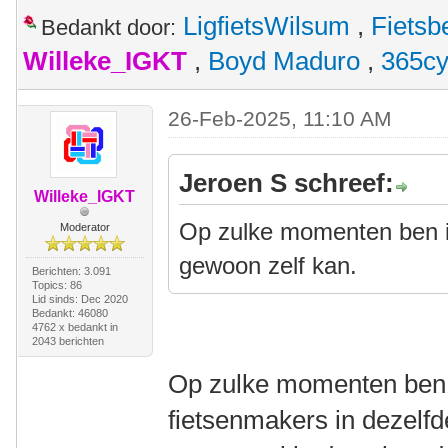
LigfietsWilsum
,
Fietsb
Bedankt door:
Willeke_IGKT
,
Boyd Maduro
,
365cy
26-Feb-2025, 11:10 AM
Jeroen S schreef:
Willeke_IGKT
Op zulke momenten ben ik 
Moderator
gewoon zelf kan.
Berichten: 3.091
Topics: 86
Lid sinds: Dec 2020
Bedankt: 46080
4762 x bedankt in
2043 berichten
Op zulke momenten ben i
fietsenmakers in dezelfde