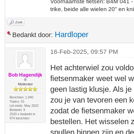
Voornaamste fietsen: B4M 041 -
trike, beide alle wielen 20" en kn
Zoek
Hardloper
Bedankt door:
16-Feb-2025, 09:57 PM
Het achterwiel zou vold
Bob Hagendijk
fietsenmaker weet wel w
Moderator
geen lastig klusje. Als je
Berichten: 1.040
zou je van tevoren een k
Topics: 51
Lid sinds: May 2022
zodat de fietsenmaker we
Bedankt: 9
2520 x bedankt in
974 berichten
bestellen. Het wisselen 
spullen binnen zijn en d