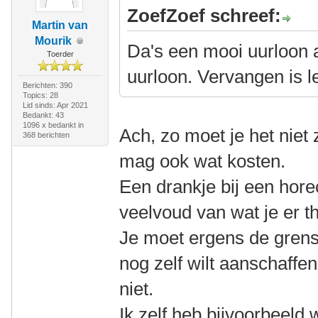
ZoefZoef schreef:
Martin van
Mourik
Da's een mooi uurloon a
Toerder
uurloon. Vervangen is le
Berichten: 390
Topics: 28
Lid sinds: Apr 2021
Bedankt: 43
1096 x bedankt in
Ach, zo moet je het niet 
368 berichten
mag ook wat kosten.
Een drankje bij een hor
veelvoud van wat je er th
Je moet ergens de grens
nog zelf wilt aanschaffe
niet.
Ik zelf heb bijvoorbeeld 