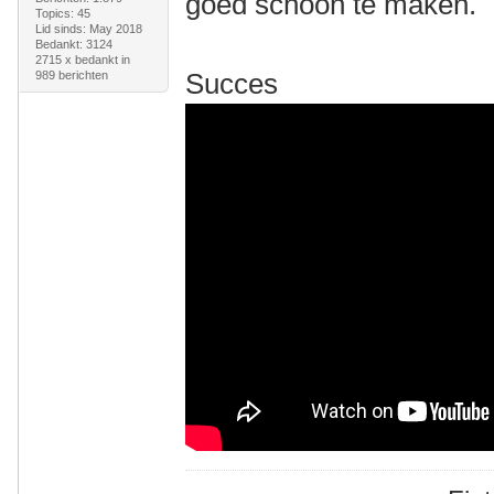
goed schoon te maken.
Topics: 45
Lid sinds: May 2018
Bedankt: 3124
2715 x bedankt in
Succes
989 berichten