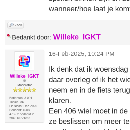
wanneer/hoe laat je kom
Zoek
Willeke_IGKT
Bedankt door:
16-Feb-2025, 10:24 PM
Ik denk dat ik woensdag 
Willeke_IGKT
daar overleg of ik het wi
Moderator
neem en in de fiets terug
Berichten: 3.091
klaren.
Topics: 86
Lid sinds: Dec 2020
Een 406 wiel moet in de 
Bedankt: 46080
4762 x bedankt in
2043 berichten
ze beslissen om meer te 