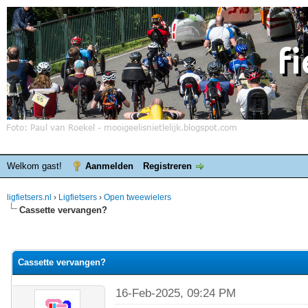
Welkom gast!
Aanmelden
Registreren
ligfietsers.nl
›
Ligfietsers
›
Open tweewielers
Cassette vervangen?
elde waardering is 0
Cassette vervangen?
16-Feb-2025, 09:24 PM