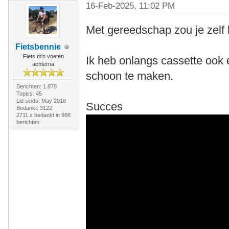
16-Feb-2025, 11:02 PM
Met gereedschap zou je zelf
Fietsbennie
Fiets m'n voeten
Ik heb onlangs cassette ook
achterna
schoon te maken.
Berichten: 1.878
Topics: 45
Lid sinds: May 2018
Succes
Bedankt: 3122
2711 x bedankt in 988
berichten