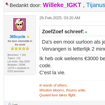
Willeke_IGKT
,
Tijanu
Bedankt door:
26-Feb-2025, 03:20 AM
ZoefZoef schreef:
365cycle
Da's een mooi uurloon als j
the best velomobile in
the world
Vervangen is letterlijk 2 mi
Berichten: 7.181
Ik heb ook weleens €3000 be
Topics: 131
Lid sinds: Sep 2020
code.
Bedankt: 15596
12270 x bedankt in
C'est la vie.
5762 berichten
In words of others,
Wisdom blooms, forums unite,
Quoted love takes flight.
Zoek