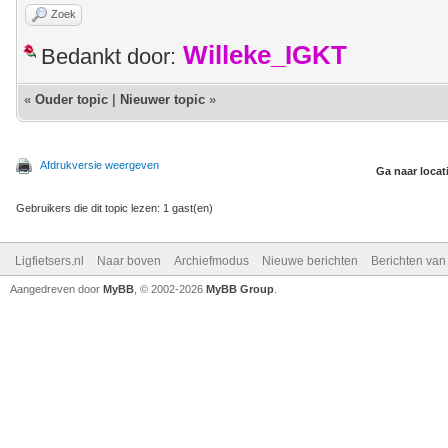
Zoek
Willeke_IGKT
Bedankt door:
«
Ouder topic
|
Nieuwer topic
»
Afdrukversie weergeven
Ga naar locat
Gebruikers die dit topic lezen: 1 gast(en)
Ligfietsers.nl
Naar boven
Archiefmodus
Nieuwe berichten
Berichten va
Aangedreven door
MyBB
, © 2002-2026
MyBB Group
.