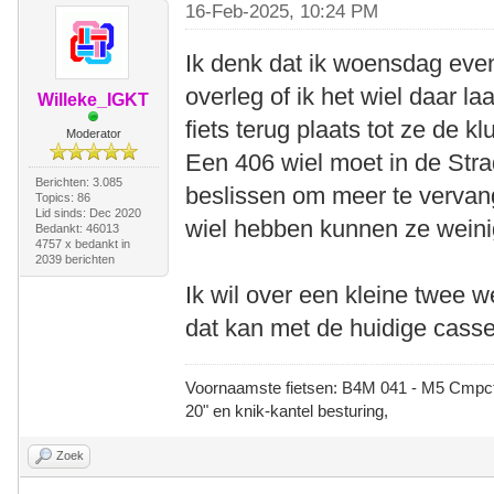
16-Feb-2025, 10:24 PM
Ik denk dat ik woensdag even
overleg of ik het wiel daar l
Willeke_IGKT
fiets terug plaats tot ze de k
Moderator
Een 406 wiel moet in de Strad
Berichten: 3.085
beslissen om meer te vervang
Topics: 86
Lid sinds: Dec 2020
wiel hebben kunnen ze weini
Bedankt: 46013
4757 x bedankt in
2039 berichten
Ik wil over een kleine twee 
dat kan met de huidige casse
Voornaamste fietsen: B4M 041 - M5 Cmpct -
20" en knik-kantel besturing,
Zoek