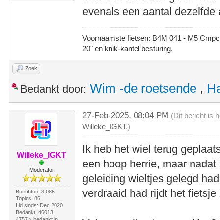
evenals een aantal dezelfde 
Voornaamste fietsen: B4M 041 - M5 Cmpct -
20" en knik-kantel besturing,
Zoek
Wim -de roetsende
,
Ha
Bedankt door:
27-Feb-2025, 08:04 PM
(Dit bericht is
Willeke_IGKT
.)
Ik heb het wiel terug geplaats
Willeke_IGKT
een hoop herrie, maar nadat i
Moderator
geleiding wieltjes gelegd ha
verdraaid had rijdt het fietsje 
Berichten: 3.085
Topics: 86
Lid sinds: Dec 2020
Bedankt: 46013
4757 x bedankt in