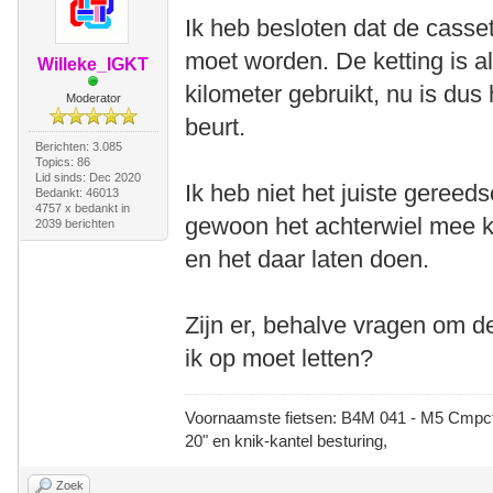
Ik heb besloten dat de cass
moet worden. De ketting is 
Willeke_IGKT
kilometer gebruikt, nu is du
Moderator
beurt.
Berichten: 3.085
Topics: 86
Lid sinds: Dec 2020
Ik heb niet het juiste gereed
Bedankt: 46013
4757 x bedankt in
gewoon het achterwiel mee k
2039 berichten
en het daar laten doen.
Zijn er, behalve vragen om d
ik op moet letten?
Voornaamste fietsen: B4M 041 - M5 Cmpct -
20" en knik-kantel besturing,
Zoek