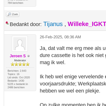
784 berichten
Zoek
Tijanus
,
Willeke_IGK
Bedankt door:
26-Feb-2025, 08:36 AM
Ja, dat valt me erg mee als u
dure cassette is het ook nie
Jeroen S
Moderator
mag ik wel.
Berichten: 2.643
Topics: 16
Ik heb wel enige vervelende 
Lid sinds: Oct 2020
Bedankt: 1430
voorjaarsdrukte; Werkplaats
5225 x bedankt in
2486 berichten
hebben we wel een plekje.
Op zulke momenten ben ik hee