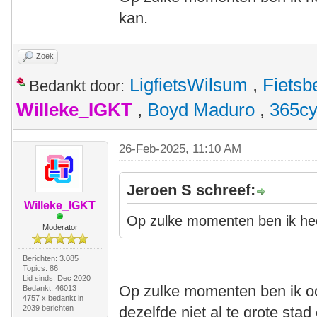
kan.
Zoek
LigfietsWilsum
,
Fietsb
Bedankt door:
Willeke_IGKT
,
Boyd Maduro
,
365cy
26-Feb-2025, 11:10 AM
Jeroen S schreef:
Willeke_IGKT
Op zulke momenten ben ik heel 
Moderator
Berichten: 3.085
Topics: 86
Lid sinds: Dec 2020
Op zulke momenten ben ik ook
Bedankt: 46013
4757 x bedankt in
2039 berichten
dezelfde niet al te grote sta