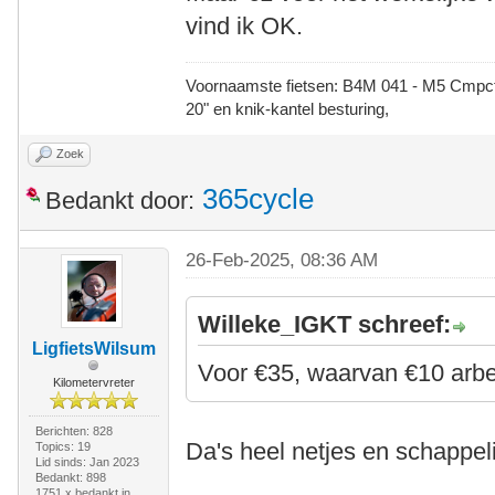
vind ik OK.
Voornaamste fietsen: B4M 041 - M5 Cmpct -
20" en knik-kantel besturing,
Zoek
365cycle
Bedankt door:
26-Feb-2025, 08:36 AM
Willeke_IGKT schreef:
LigfietsWilsum
Voor €35, waarvan €10 arbei
Kilometervreter
Berichten: 828
Da's heel netjes en schappeli
Topics: 19
Lid sinds: Jan 2023
Bedankt: 898
1751 x bedankt in