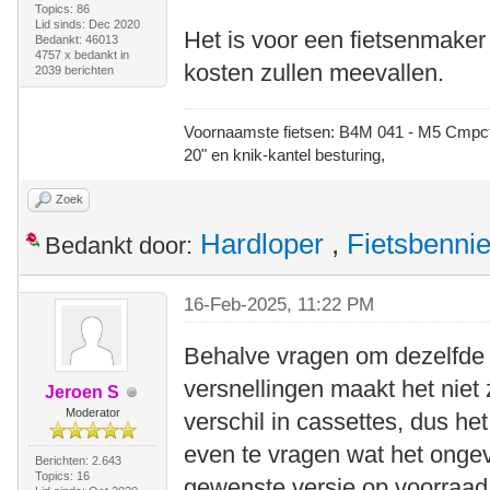
Topics: 86
Lid sinds: Dec 2020
Het is voor een fietsenmaker
Bedankt: 46013
4757 x bedankt in
kosten zullen meevallen.
2039 berichten
Voornaamste fietsen: B4M 041 - M5 Cmpct -
20" en knik-kantel besturing,
Zoek
Hardloper
,
Fietsbenni
Bedankt door:
16-Feb-2025, 11:22 PM
Behalve vragen om dezelfde k
versnellingen maakt het niet z
Jeroen S
Moderator
verschil in cassettes, dus he
even te vragen wat het ongev
Berichten: 2.643
Topics: 16
gewenste versie op voorraad h