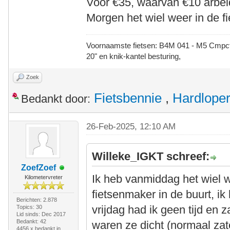
Voor €35, waarvan €10 arbeid
Morgen het wiel weer in de fi
Voornaamste fietsen: B4M 041 - M5 Cmpct -
20" en knik-kantel besturing,
Zoek
Fietsbennie
,
Hardlope
Bedankt door:
26-Feb-2025, 12:10 AM
Willeke_IGKT schreef:
ZoefZoef
Ik heb vanmiddag het wiel 
Kilometervreter
fietsenmaker in de buurt, i
Berichten: 2.878
vrijdag had ik geen tijd en
Topics: 30
Lid sinds: Dec 2017
Bedankt: 42
waren ze dicht (normaal zat
4456 x bedankt in