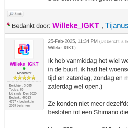
Zoek
Willeke_IGKT
,
Tijanu
Bedankt door:
25-Feb-2025, 11:34 PM
(Dit bericht is
Willeke_IGKT
.)
Ik heb vanmiddag het wiel w
Willeke_IGKT
in de buurt, ik had het woens
Moderator
tijd en zaterdag, zondag en
zaterdag wel open.)
Berichten: 3.085
Topics: 86
Lid sinds: Dec 2020
Bedankt: 46013
4757 x bedankt in
Ze konden niet meer dezelfd
2039 berichten
besloten tot een Shimano die