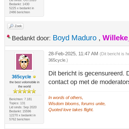
Lid sinds: Oct 2020
Bedankt: 1430
5225 x bedankt in
2486 berichten
Zoek
Boyd Maduro
,
Willek
Bedankt door:
28-Feb-2025, 11:47 AM
(Dit bericht is
365cycle
.)
Dit bericht is gecensureerd. 
365cycle
contact op met de moderator
the best velomobile in
the world
In words of others,
Berichten: 7.181
Wisdom blooms, forums unite,
Topics: 131
Lid sinds: Sep 2020
Quoted love takes flight.
Bedankt: 15596
12270 x bedankt in
5762 berichten