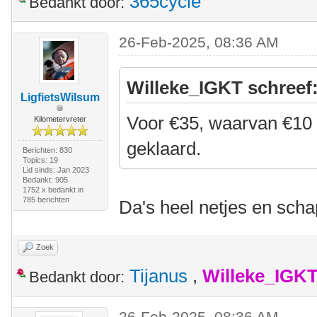
365cycle
Bedankt door:
26-Feb-2025, 08:36 AM
Willeke_IGKT schreef
LigfietsWilsum
Voor €35, waarvan €10 a
Kilometervreter
geklaard.
Berichten: 830
Topics: 19
Lid sinds: Jan 2023
Bedankt: 905
1752 x bedankt in
785 berichten
Da's heel netjes en schap
Zoek
Tijanus
,
Willeke_IGK
Bedankt door:
26-Feb-2025, 08:36 AM