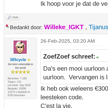
Ik hoop voor je dat de v
Zoek
Willeke_IGKT
,
Tijanu
Bedankt door:
26-Feb-2025, 03:20 AM
ZoefZoef schreef:
365cycle
the best velomobile in
Da's een mooi uurloon a
the world
uurloon. Vervangen is l
Berichten: 7.182
Topics: 131
Lid sinds: Sep 2020
Ik heb ook weleens €300
Bedankt: 15599
12273 x bedankt in
leesteken code.
5763 berichten
C'est la vie.