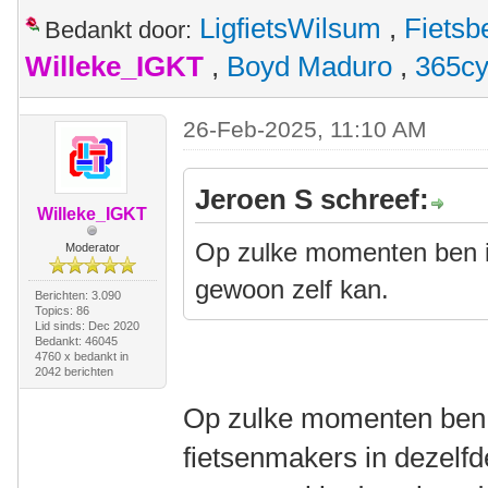
LigfietsWilsum
,
Fietsb
Bedankt door:
Willeke_IGKT
,
Boyd Maduro
,
365cy
26-Feb-2025, 11:10 AM
Jeroen S schreef:
Willeke_IGKT
Op zulke momenten ben ik 
Moderator
gewoon zelf kan.
Berichten: 3.090
Topics: 86
Lid sinds: Dec 2020
Bedankt: 46045
4760 x bedankt in
2042 berichten
Op zulke momenten ben i
fietsenmakers in dezelfde