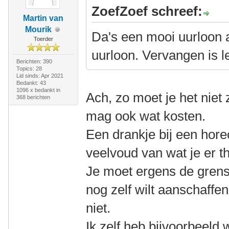
ZoefZoef schreef:
Martin van
Mourik
Da's een mooi uurloon a
Toerder
uurloon. Vervangen is le
Berichten: 390
Topics: 28
Lid sinds: Apr 2021
Bedankt: 43
1096 x bedankt in
Ach, zo moet je het niet 
368 berichten
mag ook wat kosten.
Een drankje bij een hor
veelvoud van wat je er th
Je moet ergens de grens
nog zelf wilt aanschaffe
niet.
Ik zelf heb bijvoorbeeld 