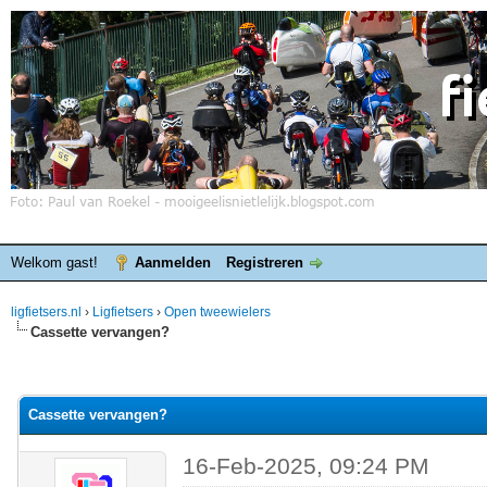
Welkom gast!
Aanmelden
Registreren
ligfietsers.nl
›
Ligfietsers
›
Open tweewielers
Cassette vervangen?
elde waardering is 0
Cassette vervangen?
16-Feb-2025, 09:24 PM