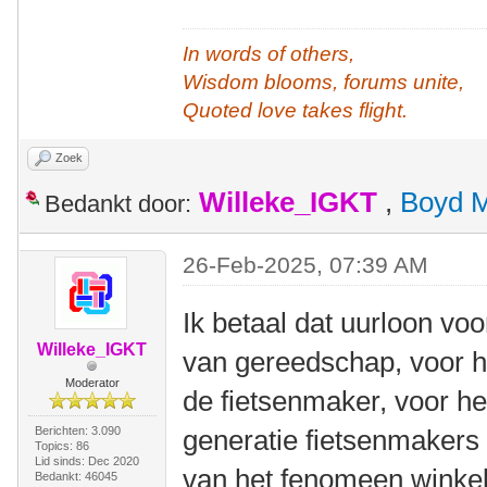
In words of others,
Wisdom blooms, forums unite,
Quoted love takes flight.
Zoek
Willeke_IGKT
,
Boyd 
Bedankt door:
26-Feb-2025, 07:39 AM
Ik betaal dat uurloon vo
Willeke_IGKT
van gereedschap, voor h
Moderator
de fietsenmaker, voor h
Berichten: 3.090
generatie fietsenmakers
Topics: 86
Lid sinds: Dec 2020
van het fenomeen winkel
Bedankt: 46045