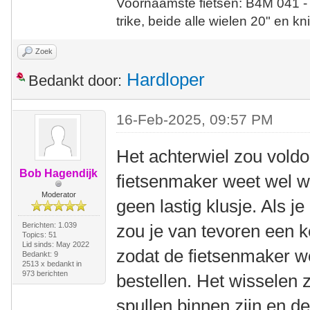
Voornaamste fietsen: B4M 041 -
trike, beide alle wielen 20" en kn
Zoek
Hardloper
Bedankt door:
16-Feb-2025, 09:57 PM
Het achterwiel zou vold
Bob Hagendijk
fietsenmaker weet wel w
Moderator
geen lastig klusje. Als je
Berichten: 1.039
zou je van tevoren een k
Topics: 51
Lid sinds: May 2022
zodat de fietsenmaker we
Bedankt: 9
2513 x bedankt in
973 berichten
bestellen. Het wisselen 
spullen binnen zijn en d