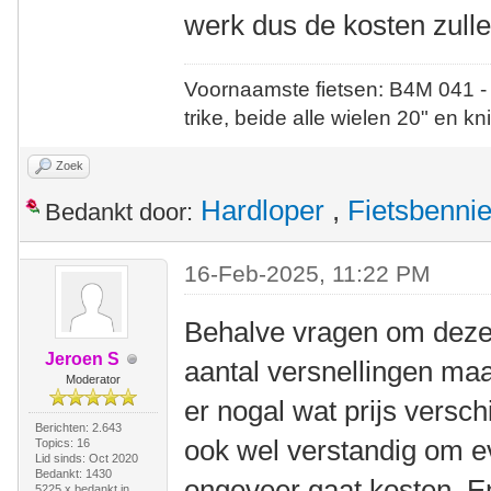
werk dus de kosten zull
Voornaamste fietsen: B4M 041 -
trike, beide alle wielen 20" en kn
Zoek
Hardloper
,
Fietsbenni
Bedankt door:
16-Feb-2025, 11:22 PM
Behalve vragen om dezel
Jeroen S
aantal versnellingen maak
Moderator
er nogal wat prijs verschi
Berichten: 2.643
ook wel verstandig om e
Topics: 16
Lid sinds: Oct 2020
Bedankt: 1430
ongeveer gaat kosten. E
5225 x bedankt in