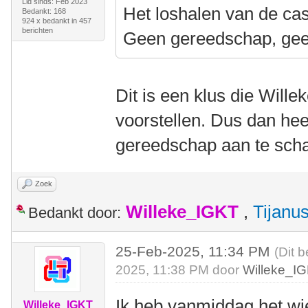
Lid sinds: Feb 2023
Het loshalen van de cass
Bedankt: 168
924 x bedankt in 457
berichten
Geen gereedschap, gee
Dit is een klus die Wille
voorstellen. Dus dan hee
gereedschap aan te scha
Zoek
Willeke_IGKT
,
Tijanu
Bedankt door:
25-Feb-2025, 11:34 PM
(Dit 
2025, 11:38 PM door
Willeke_I
Ik heb vanmiddag het wi
Willeke_IGKT