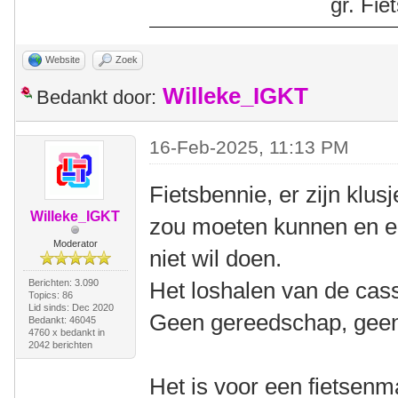
gr. Fi
Website
Zoek
Willeke_IGKT
Bedankt door:
16-Feb-2025, 11:13 PM
Fietsbennie, er zijn klus
Willeke_IGKT
zou moeten kunnen en er
Moderator
niet wil doen.
Berichten: 3.090
Het loshalen van de casse
Topics: 86
Lid sinds: Dec 2020
Geen gereedschap, geen
Bedankt: 46045
4760 x bedankt in
2042 berichten
Het is voor een fietsenm