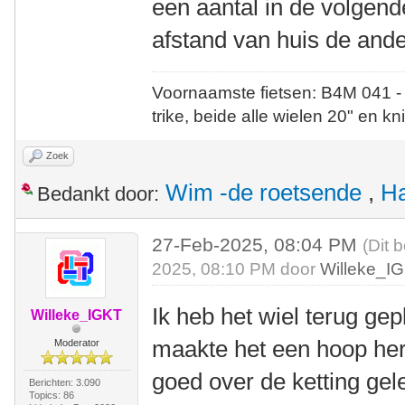
een aantal in de volgend
afstand van huis de ander
Voornaamste fietsen: B4M 041 -
trike, beide alle wielen 20" en kn
Zoek
Wim -de roetsende
,
Ha
Bedankt door:
27-Feb-2025, 08:04 PM
(Dit 
2025, 08:10 PM door
Willeke_I
Ik heb het wiel terug gepl
Willeke_IGKT
maakte het een hoop herr
Moderator
goed over de ketting gel
Berichten: 3.090
Topics: 86