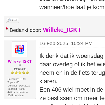
wanneer/hoe laat je kom
Zoek
Willeke_IGKT
Bedankt door:
16-Feb-2025, 10:24 PM
Ik denk dat ik woensdag 
Willeke_IGKT
daar overleg of ik het wi
Moderator
neem en in de fiets terug
Berichten: 3.090
klaren.
Topics: 86
Lid sinds: Dec 2020
Een 406 wiel moet in de 
Bedankt: 46045
4760 x bedankt in
2042 berichten
ze beslissen om meer te 