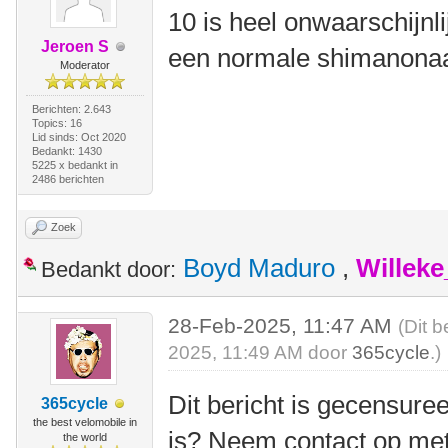
10 is heel onwaarschijnli
Jeroen S
een normale shimanonaa
Moderator
Berichten: 2.643
Topics: 16
Lid sinds: Oct 2020
Bedankt: 1430
5225 x bedankt in
2486 berichten
Zoek
Boyd Maduro
,
Willek
Bedankt door:
28-Feb-2025, 11:47 AM
(Dit b
2025, 11:49 AM door
365cycle
.)
Dit bericht is gecensuree
365cycle
the best velomobile in
is? Neem contact op me
the world