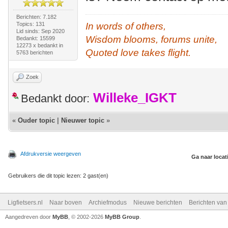
Berichten: 7.182
Topics: 131
In words of others,
Lid sinds: Sep 2020
Wisdom blooms, forums unite,
Bedankt: 15599
12273 x bedankt in
Quoted love takes flight.
5763 berichten
Zoek
Willeke_IGKT
Bedankt door:
«
Ouder topic
|
Nieuwer topic
»
Afdrukversie weergeven
Ga naar locat
Gebruikers die dit topic lezen: 2 gast(en)
Ligfietsers.nl
Naar boven
Archiefmodus
Nieuwe berichten
Berichten va
Aangedreven door
MyBB
, © 2002-2026
MyBB Group
.