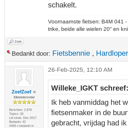
schakelt.
Voornaamste fietsen: B4M 041 -
trike, beide alle wielen 20" en kn
Zoek
Fietsbennie
,
Hardlope
Bedankt door:
26-Feb-2025, 12:10 AM
Willeke_IGKT schreef
ZoefZoef
Kilometervreter
Ik heb vanmiddag het w
Berichten: 2.878
fietsenmaker in de buur
Topics: 30
Lid sinds: Dec 2017
gebracht, vrijdag had ik
Bedankt: 42
4456 x bedankt in