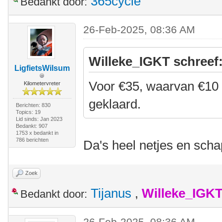
365cycle
Bedankt door:
26-Feb-2025, 08:36 AM
Willeke_IGKT schreef
LigfietsWilsum
Voor €35, waarvan €10 a
Kilometervreter
geklaard.
Berichten: 830
Topics: 19
Lid sinds: Jan 2023
Bedankt: 907
1753 x bedankt in
786 berichten
Da's heel netjes en schap
Zoek
Tijanus
,
Willeke_IGK
Bedankt door:
26-Feb-2025, 08:36 AM