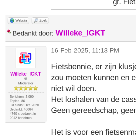
gr. Fi
Website
Zoek
Willeke_IGKT
Bedankt door:
16-Feb-2025, 11:13 PM
Fietsbennie, er zijn klus
Willeke_IGKT
zou moeten kunnen en er
Moderator
niet wil doen.
Berichten: 3.090
Het loshalen van de casse
Topics: 86
Lid sinds: Dec 2020
Geen gereedschap, geen
Bedankt: 46064
4760 x bedankt in
2042 berichten
Het is voor een fietsenm