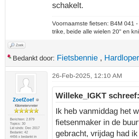
schakelt.
Voornaamste fietsen: B4M 041 -
trike, beide alle wielen 20" en kn
Zoek
Fietsbennie
,
Hardlope
Bedankt door:
26-Feb-2025, 12:10 AM
Willeke_IGKT schreef
ZoefZoef
Kilometervreter
Ik heb vanmiddag het w
Berichten: 2.879
fietsenmaker in de buur
Topics: 30
Lid sinds: Dec 2017
gebracht, vrijdag had ik
Bedankt: 42
4456 x bedankt in