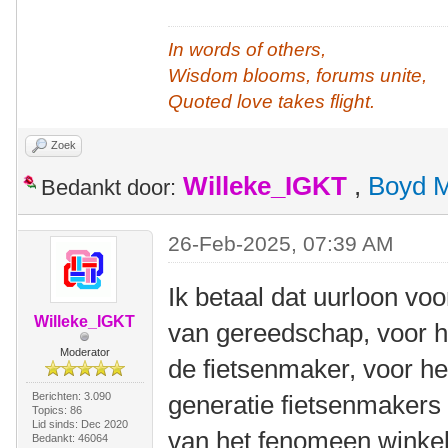
In words of others,
Wisdom blooms, forums unite,
Quoted love takes flight.
Zoek
Willeke_IGKT
,
Boyd 
Bedankt door:
26-Feb-2025, 07:39 AM
Ik betaal dat uurloon vo
Willeke_IGKT
van gereedschap, voor h
Moderator
de fietsenmaker, voor h
Berichten: 3.090
generatie fietsenmakers
Topics: 86
Lid sinds: Dec 2020
van het fenomeen winkel
Bedankt: 46064