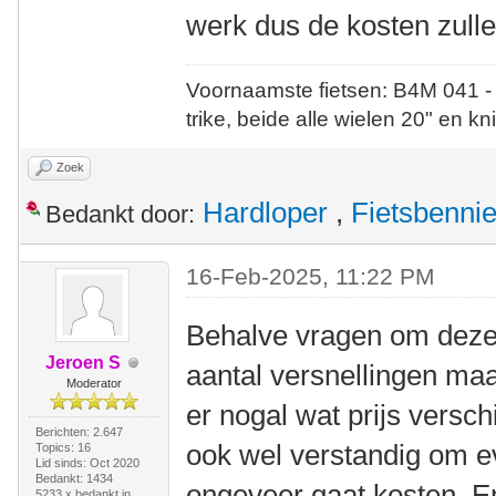
werk dus de kosten zull
Voornaamste fietsen: B4M 041 -
trike, beide alle wielen 20" en kn
Zoek
Hardloper
,
Fietsbenni
Bedankt door:
16-Feb-2025, 11:22 PM
Behalve vragen om dezel
Jeroen S
aantal versnellingen maak
Moderator
er nogal wat prijs verschi
Berichten: 2.647
ook wel verstandig om e
Topics: 16
Lid sinds: Oct 2020
Bedankt: 1434
ongeveer gaat kosten. E
5233 x bedankt in