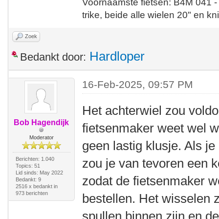
Voornaamste fietsen: B4M 041 -
trike, beide alle wielen 20" en kn
Zoek
Hardloper
Bedankt door:
16-Feb-2025, 09:57 PM
Het achterwiel zou vold
Bob Hagendijk
fietsenmaker weet wel w
Moderator
geen lastig klusje. Als je
Berichten: 1.040
zou je van tevoren een k
Topics: 51
Lid sinds: May 2022
zodat de fietsenmaker we
Bedankt: 9
2516 x bedankt in
973 berichten
bestellen. Het wisselen 
spullen binnen zijn en d