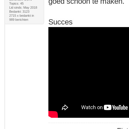
goed schoon te maken.
Topics: 45
Lid sinds: May 2018
Bedankt: 3123
2715 x bedankt in
Succes
989 berichten