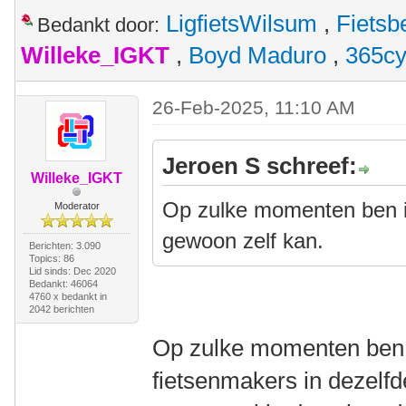
LigfietsWilsum
,
Fietsb
Bedankt door:
Willeke_IGKT
,
Boyd Maduro
,
365cy
26-Feb-2025, 11:10 AM
Jeroen S schreef:
Willeke_IGKT
Op zulke momenten ben ik 
Moderator
gewoon zelf kan.
Berichten: 3.090
Topics: 86
Lid sinds: Dec 2020
Bedankt: 46064
4760 x bedankt in
2042 berichten
Op zulke momenten ben i
fietsenmakers in dezelfde