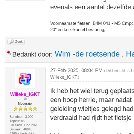
evenals een aantal dezelfde 
Voornaamste fietsen: B4M 041 - M5 Cmpct -
20" en knik-kantel besturing,
Zoek
Wim -de roetsende
,
Ha
Bedankt door:
27-Feb-2025, 08:04 PM
(Dit bericht is
Willeke_IGKT
.)
Ik heb het wiel terug geplaats
Willeke_IGKT
een hoop herrie, maar nadat i
Moderator
geleiding wieltjes gelegd ha
verdraaid had rijdt het fietsje 
Berichten: 3.090
Topics: 86
Lid sinds: Dec 2020
Bedankt: 46045
4760 x bedankt in