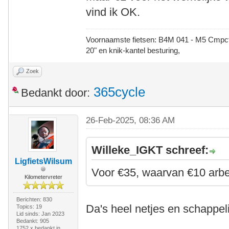
vind ik OK.
Voornaamste fietsen: B4M 041 - M5 Cmpct -
20" en knik-kantel besturing,
Zoek
365cycle
Bedankt door:
26-Feb-2025, 08:36 AM
Willeke_IGKT schreef:
LigfietsWilsum
Voor €35, waarvan €10 arbei
Kilometervreter
Berichten: 830
Da's heel netjes en schappeli
Topics: 19
Lid sinds: Jan 2023
Bedankt: 905
1752 x bedankt in