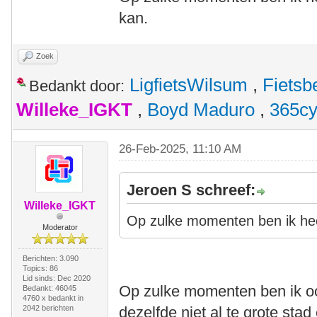
kan.
Zoek
LigfietsWilsum
,
Fietsb
Bedankt door:
Willeke_IGKT
,
Boyd Maduro
,
365cy
26-Feb-2025, 11:10 AM
Jeroen S schreef:
Willeke_IGKT
Op zulke momenten ben ik heel 
Moderator
Berichten: 3.090
Topics: 86
Lid sinds: Dec 2020
Op zulke momenten ben ik ook
Bedankt: 46045
4760 x bedankt in
2042 berichten
dezelfde niet al te grote sta