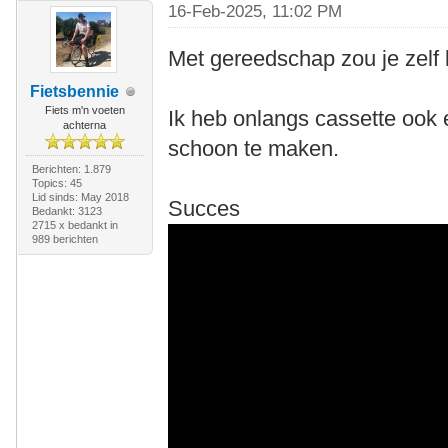
16-Feb-2025, 11:02 PM
Met gereedschap zou je zelf
Fietsbennie
Fiets m'n voeten
Ik heb onlangs cassette ook
achterna
schoon te maken.
Berichten: 1.879
Topics: 45
Lid sinds: May 2018
Succes
Bedankt: 3123
2715 x bedankt in
989 berichten