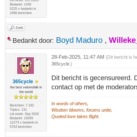
Lid sinds: Oct 2020
Bedankt: 1430
5225 x bedankt in
2486 berichten
Zoek
Boyd Maduro
,
Willek
Bedankt door:
28-Feb-2025, 11:47 AM
(Dit bericht is
365cycle
.)
Dit bericht is gecensureerd. 
365cycle
contact op met de moderator
the best velomobile in
the world
In words of others,
Berichten: 7.182
Wisdom blooms, forums unite,
Topics: 131
Lid sinds: Sep 2020
Quoted love takes flight.
Bedankt: 15599
12273 x bedankt in
5763 berichten