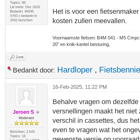
Topics: 86
Lid sinds: Dec 2020
Het is voor een fietsenmaker
Bedankt: 46045
4760 x bedankt in
kosten zullen meevallen.
2042 berichten
Voornaamste fietsen: B4M 041 - M5 Cmpct -
20" en knik-kantel besturing,
Zoek
Hardloper
,
Fietsbenni
Bedankt door:
16-Feb-2025, 11:22 PM
Behalve vragen om dezelfde k
versnellingen maakt het niet z
Jeroen S
Moderator
verschil in cassettes, dus he
even te vragen wat het ongev
Berichten: 2.643
Topics: 16
gewenste versie op voorraad h