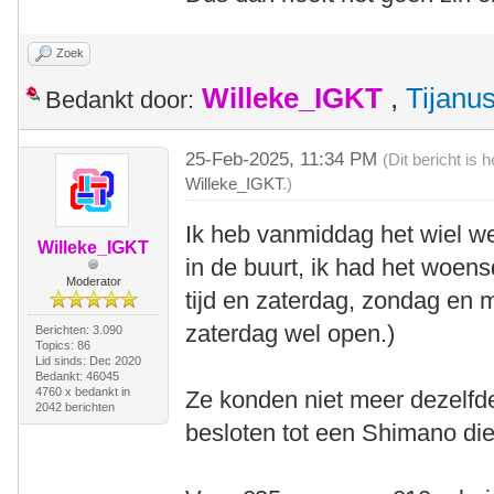
Zoek
Willeke_IGKT
,
Tijanu
Bedankt door:
25-Feb-2025, 11:34 PM
(Dit bericht is
Willeke_IGKT
.)
Ik heb vanmiddag het wiel w
Willeke_IGKT
in de buurt, ik had het woens
Moderator
tijd en zaterdag, zondag en
zaterdag wel open.)
Berichten: 3.090
Topics: 86
Lid sinds: Dec 2020
Bedankt: 46045
4760 x bedankt in
Ze konden niet meer dezelfd
2042 berichten
besloten tot een Shimano die