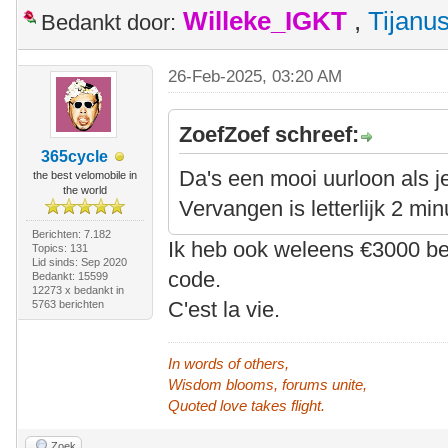
Willeke_IGKT
,
Tijanu
Bedankt door:
26-Feb-2025, 03:20 AM
ZoefZoef schreef:
365cycle
Da's een mooi uurloon als j
the best velomobile in
the world
Vervangen is letterlijk 2 mi
Berichten: 7.182
Ik heb ook weleens €3000 be
Topics: 131
Lid sinds: Sep 2020
code.
Bedankt: 15599
12273 x bedankt in
C'est la vie.
5763 berichten
In words of others,
Wisdom blooms, forums unite,
Quoted love takes flight.
Zoek