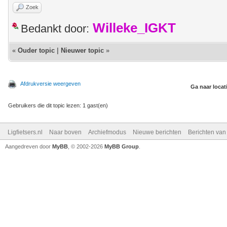
Zoek
Willeke_IGKT
Bedankt door:
«
Ouder topic
|
Nieuwer topic
»
Afdrukversie weergeven
Ga naar locat
Gebruikers die dit topic lezen: 1 gast(en)
Ligfietsers.nl
Naar boven
Archiefmodus
Nieuwe berichten
Berichten va
Aangedreven door
MyBB
, © 2002-2026
MyBB Group
.