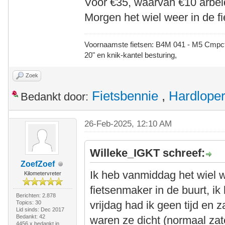
Voor €35, waarvan €10 arbeid
Morgen het wiel weer in de fi
Voornaamste fietsen: B4M 041 - M5 Cmpct -
20" en knik-kantel besturing,
Zoek
Fietsbennie
,
Hardlope
Bedankt door:
26-Feb-2025, 12:10 AM
Willeke_IGKT schreef:
ZoefZoef
Ik heb vanmiddag het wiel 
Kilometervreter
fietsenmaker in de buurt, i
Berichten: 2.878
vrijdag had ik geen tijd en
Topics: 30
Lid sinds: Dec 2017
Bedankt: 42
waren ze dicht (normaal zat
4456 x bedankt in