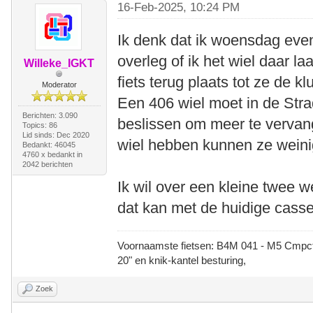
16-Feb-2025, 10:24 PM
Ik denk dat ik woensdag even
overleg of ik het wiel daar l
Willeke_IGKT
fiets terug plaats tot ze de k
Moderator
Een 406 wiel moet in de Strad
Berichten: 3.090
beslissen om meer te vervang
Topics: 86
Lid sinds: Dec 2020
wiel hebben kunnen ze weini
Bedankt: 46045
4760 x bedankt in
2042 berichten
Ik wil over een kleine twee 
dat kan met de huidige casse
Voornaamste fietsen: B4M 041 - M5 Cmpct -
20" en knik-kantel besturing,
Zoek