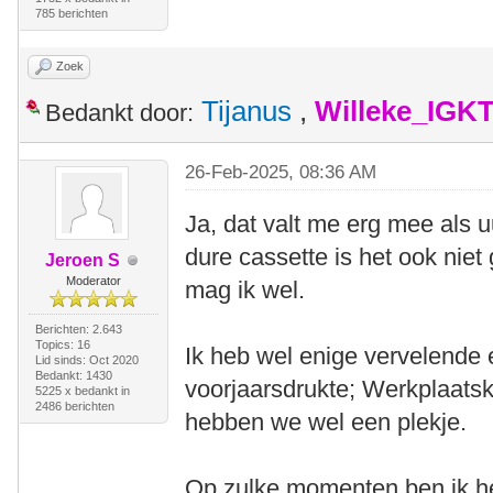
785 berichten
Zoek
Tijanus
,
Willeke_IGK
Bedankt door:
26-Feb-2025, 08:36 AM
Ja, dat valt me erg mee als u
dure cassette is het ook nie
Jeroen S
Moderator
mag ik wel.
Berichten: 2.643
Topics: 16
Ik heb wel enige vervelende 
Lid sinds: Oct 2020
Bedankt: 1430
voorjaarsdrukte; Werkplaats
5225 x bedankt in
2486 berichten
hebben we wel een plekje.
Op zulke momenten ben ik hee