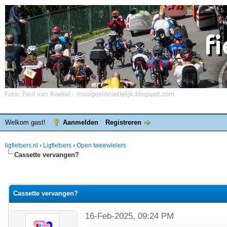
Welkom gast!
Aanmelden
Registreren
ligfietsers.nl
›
Ligfietsers
›
Open tweewielers
Cassette vervangen?
elde waardering is 0
Cassette vervangen?
16-Feb-2025, 09:24 PM