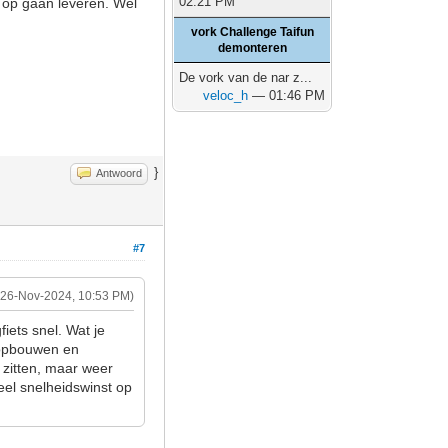
02:21 PM
st op gaan leveren. Wel
vork Challenge Taifun
demonteren
De vork van de nar z...
veloc_h
— 01:46 PM
}
Antwoord
#7
(26-Nov-2024, 10:53 PM)
gfiets snel. Wat je
e opbouwen en
 zitten, maar weer
veel snelheidswinst op