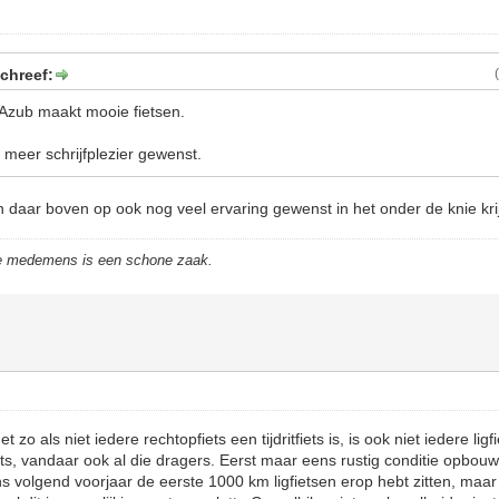
chreef:
Azub maakt mooie fietsen.
 meer schrijfplezier gewenst.
n daar boven op ook nog veel ervaring gewenst in het onder de knie krij
de medemens is een schone zaak.
 zo als niet iedere rechtopfiets een tijdritfiets is, is ook niet iedere ligf
iets, vandaar ook al die dragers. Eerst maar eens rustig conditie opbou
s volgend voorjaar de eerste 1000 km ligfietsen erop hebt zitten, maa