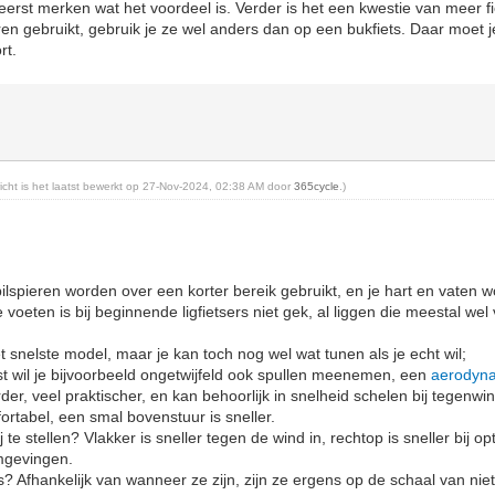
 eerst merken wat het voordeel is. Verder is het een kwestie van meer f
en gebruikt, gebruik je ze wel anders dan op een bukfiets. Daar moet je
rt.
richt is het laatst bewerkt op 27-Nov-2024, 02:38 AM door
365cycle
.)
 bilspieren worden over een korter bereik gebruikt, en je hart en vaten
voeten is bij beginnende ligfietsers niet gek, al liggen die meestal wel 
t snelste model, maar je kan toch nog wel wat tunen als je echt wil;
etst wil je bijvoorbeeld ongetwijfeld ook spullen meenemen, een
aerodyn
rder, veel praktischer, en kan behoorlijk in snelheid schelen bij tegenwi
ortabel, een smal bovenstuur is sneller.
ij te stellen? Vlakker is sneller tegen de wind in, rechtop is sneller bij
omgevingen.
? Afhankelijk van wanneer ze zijn, zijn ze ergens op de schaal van niet