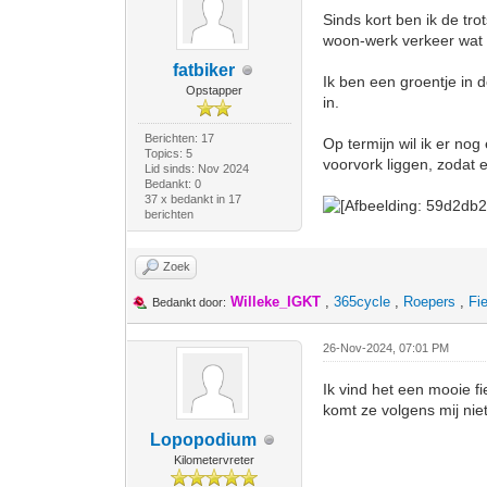
Sinds kort ben ik de tr
woon-werk verkeer wat 
fatbiker
Ik ben een groentje in d
Opstapper
in.
Berichten: 17
Op termijn wil ik er no
Topics: 5
voorvork liggen, zodat e
Lid sinds: Nov 2024
Bedankt: 0
37 x bedankt in 17
berichten
Zoek
Willeke_IGKT
,
365cycle
,
Roepers
,
Fi
Bedankt door:
26-Nov-2024, 07:01 PM
Ik vind het een mooie f
komt ze volgens mij niet
Lopopodium
Kilometervreter