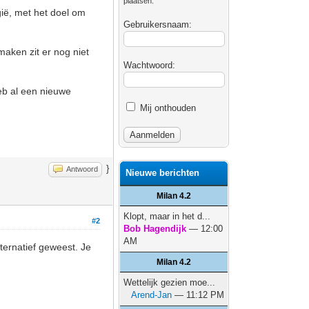
plaatsen.
gië, met het doel om
Gebruikersnaam:
maken zit er nog niet
Wachtwoord:
eb al een nieuwe
Mij onthouden
}
Antwoord
Nieuwe berichten
Milan 4.2
Klopt, maar in het d...
#2
Bob Hagendijk
— 12:00
AM
ternatief geweest. Je
Milan 4.2
Wettelijk gezien moe...
Arend-Jan
— 11:12 PM