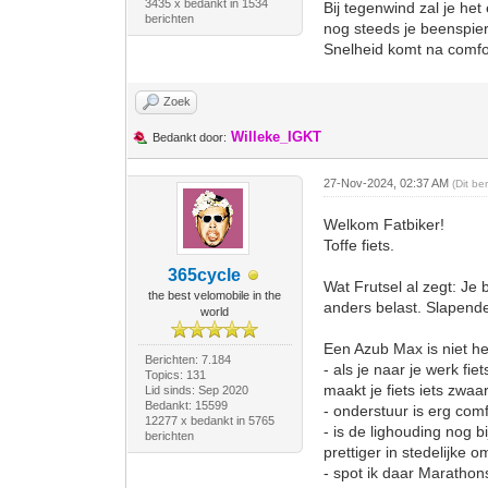
3435 x bedankt in 1534
Bij tegenwind zal je het
berichten
nog steeds je beenspier
Snelheid komt na comfo
Zoek
Willeke_IGKT
Bedankt door:
27-Nov-2024, 02:37 AM
(Dit be
Welkom Fatbiker!
Toffe fiets.
365cycle
Wat Frutsel al zegt: Je
the best velomobile in the
anders belast. Slapende 
world
Een Azub Max is niet he
Berichten: 7.184
- als je naar je werk fi
Topics: 131
maakt je fiets iets zwaa
Lid sinds: Sep 2020
Bedankt: 15599
- onderstuur is erg comf
12277 x bedankt in 5765
- is de lighouding nog b
berichten
prettiger in stedelijke 
- spot ik daar Marathons