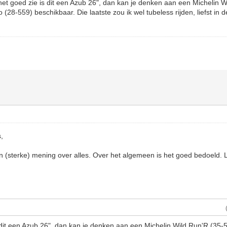
ik het goed zie is dit een Azub 26", dan kan je denken aan een Michelin 
o (28-559) beschikbaar. Die laatste zou ik wel tubeless rijden, liefst in 
s,
n (sterke) mening over alles. Over het algemeen is het goed bedoeld. La
 dit een Azub 26", dan kan je denken aan een Michelin Wild Run'R (35-55