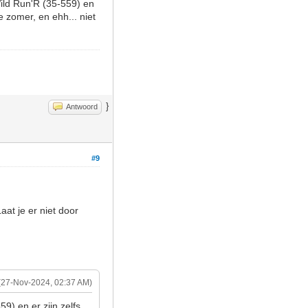
Wild Run'R (35-559) en
de zomer, en ehh... niet
}
Antwoord
#9
at je er niet door
(27-Nov-2024, 02:37 AM)
9) en er zijn zelfs