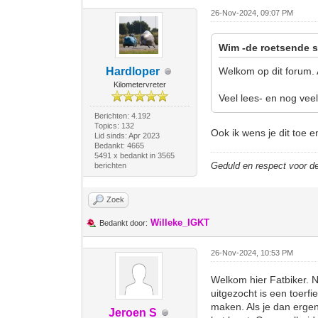
26-Nov-2024, 09:07 PM
Wim -de roetsende s
Hardloper
Welkom op dit forum. 
Kilometervreter
Veel lees- en nog veel
Berichten: 4.192
Topics: 132
Ook ik wens je dit toe e
Lid sinds: Apr 2023
Bedankt: 4665
5491 x bedankt in 3565
Geduld en respect voor 
berichten
Zoek
Willeke_IGKT
Bedankt door:
26-Nov-2024, 10:53 PM
Welkom hier Fatbiker. Net
uitgezocht is een toerf
maken. Als je dan ergen
Jeroen S