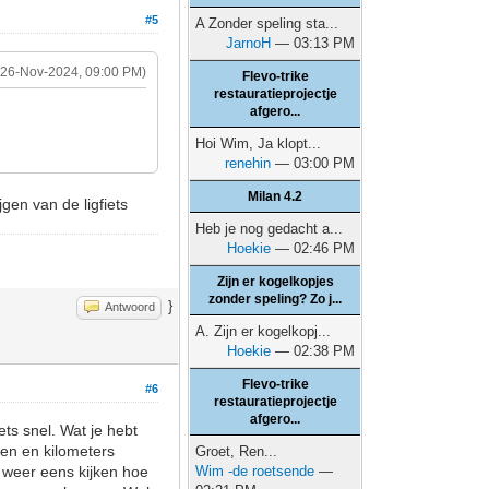
#5
A Zonder speling sta...
JarnoH
— 03:13 PM
(26-Nov-2024, 09:00 PM)
Flevo-trike
restauratieprojectje
afgero...
Hoi Wim, Ja klopt...
renehin
— 03:00 PM
Milan 4.2
gen van de ligfiets
Heb je nog gedacht a...
Hoekie
— 02:46 PM
Zijn er kogelkopjes
zonder speling? Zo j...
}
Antwoord
A. Zijn er kogelkopj...
Hoekie
— 02:38 PM
Flevo-trike
#6
restauratieprojectje
afgero...
iets snel. Wat je hebt
wen en kilometers
Groet, Ren...
r weer eens kijken hoe
Wim -de roetsende
—