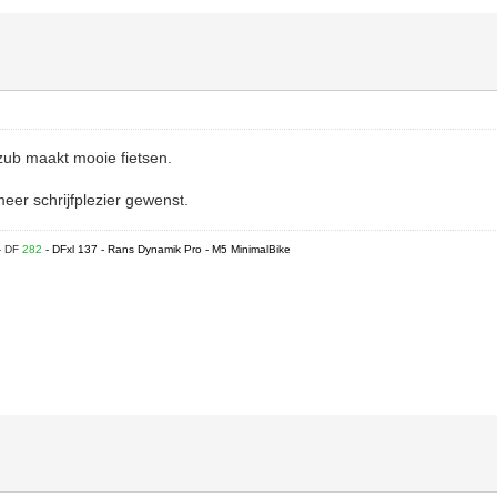
zub maakt mooie fietsen.
meer schrijfplezier gewenst.
- DF
282
- DFxl 137 - Rans Dynamik Pro - M5 MinimalBike