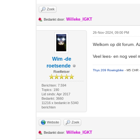
Zoek
Willeke_IGKT
Bedankt door:
26-Nov-2024, 09:00 PM
Welkom op dit forum. A
Veel lees- en nog veel 
Wim -de
roetsende
Thys 209 Rowingbike
- M5 CHR 
Roeifietser
Berichten: 7.594
Topics: 190
Lid sinds: Apr 2017
Bedankt: 3660
11216 x bedankt in 5340
berichten
Website
Zoek
Willeke_IGKT
Bedankt door: