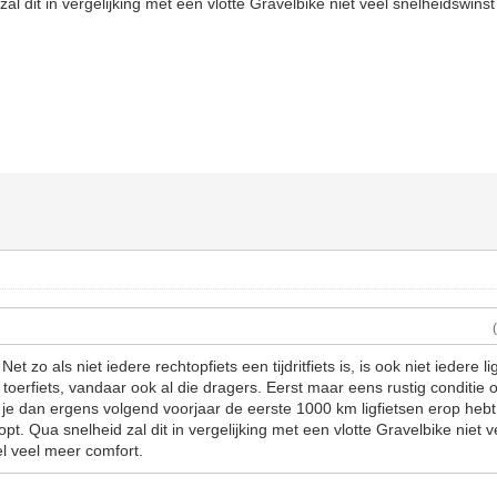
zal dit in vergelijking met een vlotte Gravelbike niet veel snelheidswin
t zo als niet iedere rechtopfiets een tijdritfiets is, is ook niet iedere li
 toerfiets, vandaar ook al die dragers. Eerst maar eens rustig conditi
 je dan ergens volgend voorjaar de eerste 1000 km ligfietsen erop hebt
opt. Qua snelheid zal dit in vergelijking met een vlotte Gravelbike niet 
l veel meer comfort.