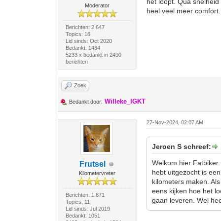
het loopt. Qua snelheid 
Moderator
heel veel meer comfort.
Berichten: 2.647
Topics: 16
Lid sinds: Oct 2020
Bedankt: 1434
5233 x bedankt in 2490
berichten
Zoek
Willeke_IGKT
Bedankt door:
27-Nov-2024, 02:07 AM
Jeroen S schreef:
Welkom hier Fatbiker. Ne
Frutsel
hebt uitgezocht is een
Kilometervreter
kilometers maken. Als
eens kijken hoe het lo
Berichten: 1.871
gaan leveren. Wel hee
Topics: 11
Lid sinds: Jul 2019
Bedankt: 1051