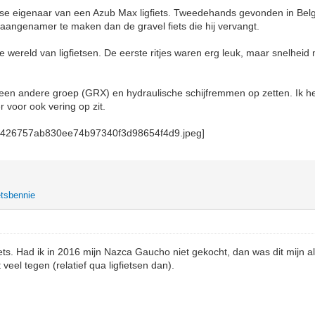
otse eigenaar van een Azub Max ligfiets. Tweedehands gevonden in Bel
aangenamer te maken dan de gravel fiets die hij vervangt.
e wereld van ligfietsen. De eerste ritjes waren erg leuk, maar snelheid 
g een andere groep (GRX) en hydraulische schijfremmen op zetten. Ik h
r voor ook vering op zit.
etsbennie
iets. Had ik in 2016 mijn Nazca Gaucho niet gekocht, dan was dit mijn al
 veel tegen (relatief qua ligfietsen dan).