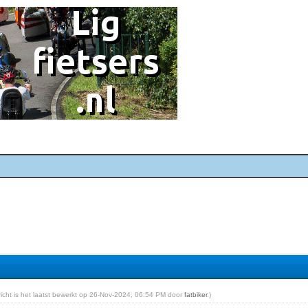
ericht is het laatst bewerkt op 26-Nov-2024, 06:54 PM door
fatbiker
.)