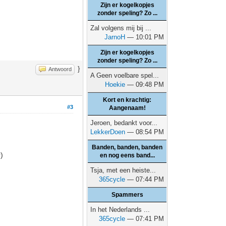
Zijn er kogelkopjes
zonder speling? Zo ...
Zal volgens mij bij ...
JarnoH
— 10:01 PM
Zijn er kogelkopjes
zonder speling? Zo ...
}
Antwoord
A Geen voelbare spel...
Hoekie
— 09:48 PM
Kort en krachtig:
#3
Aangenaam!
Jeroen, bedankt voor...
LekkerDoen
— 08:54 PM
Banden, banden, banden
)
en nog eens band...
Tsja, met een heiste...
365cycle
— 07:44 PM
Spammers
In het Nederlands ...
365cycle
— 07:41 PM