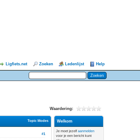
Ligfiets.net
Zoeken
Ledenlijst
Help
Waardering:
Topic Modes
Welkom
Je moet jezelf
aanmelden
#1
voor je een bericht kunt