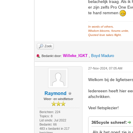
belachelijk traag. Als 
er zijn zelfs Pro One Ev
te hard remmen
In words of others,
Wisdom blooms, forums unite,
Quoted love takes flight.
Zoek
Willeke_IGKT
,
Boyd Maduro
Bedankt door:
27-Nov-2024, 07:05 AM
Welkom bij de ligfietser
Iedereeen heeft hier ee
Raymond
afschrikken.
Weer- en windfietser
Veel fietsplezier!
Berichten: 224
Topics: 8
Lid sinds: Jul 2022
365cycle schreef:
Bedankt: 66
483 x bedankt in 217
Als ik het goed zie is
berichten