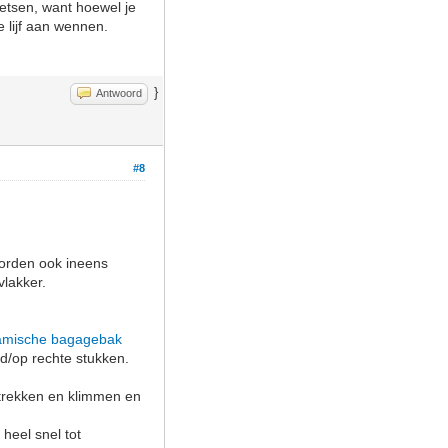
ietsen, want hoewel je
 lijf aan wennen.
}
Antwoord
#8
 worden ook ineens
vlakker.
amische bagagebak
nd/op rechte stukken.
 optrekken en klimmen en
 heel snel tot