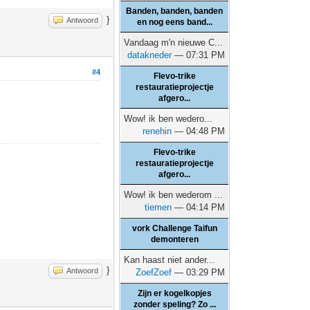
Banden, banden, banden
}
Antwoord
en nog eens band...
Vandaag m'n nieuwe C...
datakneder
— 07:31 PM
#4
Flevo-trike
restauratieprojectje
afgero...
Wow! ik ben wedero...
renehin
— 04:48 PM
Flevo-trike
restauratieprojectje
afgero...
Wow! ik ben wederom ...
tiemen
— 04:14 PM
vork Challenge Taifun
demonteren
Kan haast niet ander...
}
Antwoord
ZoefZoef
— 03:29 PM
Zijn er kogelkopjes
zonder speling? Zo ...