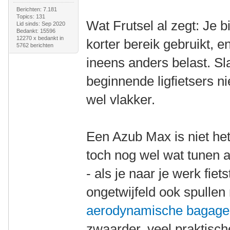
Berichten: 7.181
Topics: 131
Wat Frutsel al zegt: Je 
Lid sinds: Sep 2020
Bedankt: 15596
12270 x bedankt in
korter bereik gebruikt, 
5762 berichten
ineens anders belast. Sl
beginnende ligfietsers ni
wel vlakker.
Een Azub Max is niet he
toch nog wel wat tunen al
- als je naar je werk fiets
ongetwijfeld ook spull
aerodynamische bagag
zwaarder, veel praktische