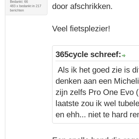
Bedankt: 66
door afschrikken.
483 x bedankt in 217
berichten
Veel fietsplezier!
365cycle schreef:
Als ik het goed zie is d
denken aan een Micheli
zijn zelfs Pro One Evo 
laatste zou ik wel tubele
en ehh... niet te hard