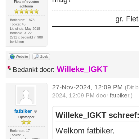
Fiets m'n voeten
achterna
gr. Fi
Berichten: 1.878
Topics: 45
Lid sinds: May 2018
Bedankt: 3122
2711 x bedankt in 988
berichten
Website
Zoek
Willeke_IGKT
Bedankt door:
27-Nov-2024, 12:09 PM
(Dit 
2024, 12:09 PM door
fatbiker
.)
fatbiker
Willeke_IGKT schreef
Opstapper
Welkom fatbiker,
Berichten: 17
Topics: 5