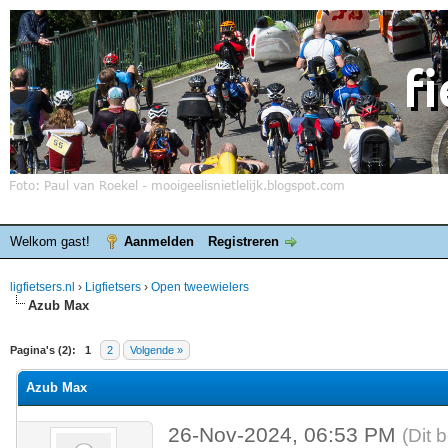
Welkom gast!
Aanmelden
Registreren
ligfietsers.nl
›
Ligfietsers
›
Open tweewielers
Azub Max
elde waardering is 0
Pagina's (2):
1
2
Volgende »
Azub Max
26-Nov-2024, 06:53 PM
(Dit 