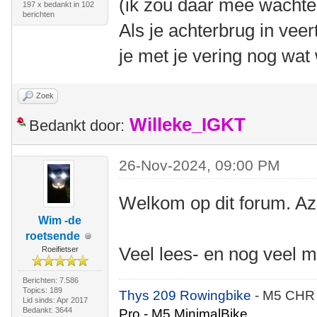
(ik zou daar mee wachten
197 x bedankt in 102
berichten
Als je achterbrug in veer
je met je vering nog wat
Zoek
Willeke_IGKT
Bedankt door:
26-Nov-2024, 09:00 PM
Welkom op dit forum. Az
Wim -de
roetsende
Veel lees- en nog veel m
Roeifietser
Berichten: 7.586
Topics: 189
Thys 209 Rowingbike
- M5 CHR
Lid sinds: Apr 2017
Bedankt: 3644
Pro - M5 MinimalBike