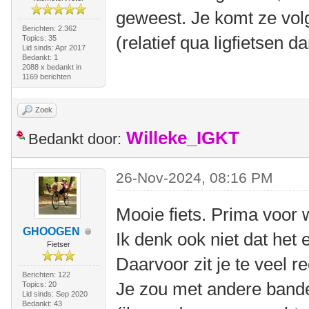
geweest. Je komt ze volg
Berichten: 2.362
(relatief qua ligfietsen da
Topics: 35
Lid sinds: Apr 2017
Bedankt: 1
2088 x bedankt in
1169 berichten
Zoek
Willeke_IGKT
Bedankt door:
26-Nov-2024, 08:16 PM
Mooie fiets. Prima voor
GHOOGEN
Ik denk ook niet dat het e
Fietser
Daarvoor zit je te veel r
Berichten: 122
Je zou met andere band
Topics: 20
Lid sinds: Sep 2020
Bedankt: 43