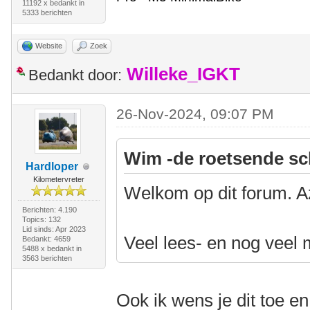
11192 x bedankt in
5333 berichten
Website
Zoek
Willeke_IGKT
Bedankt door:
26-Nov-2024, 09:07 PM
Wim -de roetsende sc
Hardloper
Kilometervreter
Welkom op dit forum. A
Berichten: 4.190
Topics: 132
Lid sinds: Apr 2023
Veel lees- en nog veel 
Bedankt: 4659
5488 x bedankt in
3563 berichten
Ook ik wens je dit toe e