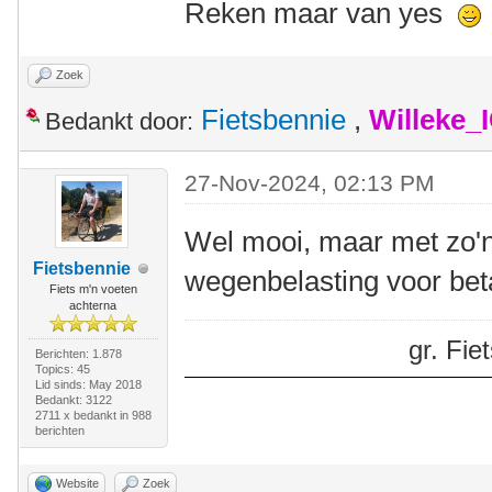
Reken maar van yes
Zoek
Fietsbennie
,
Willeke_
Bedankt door:
27-Nov-2024, 02:13 PM
Wel mooi, maar met zo'n
Fietsbennie
wegenbelasting voor beta
Fiets m'n voeten
achterna
gr. Fi
Berichten: 1.878
Topics: 45
Lid sinds: May 2018
Bedankt: 3122
2711 x bedankt in 988
berichten
Website
Zoek