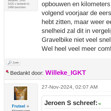
Bedankt: 1430
opbouwen en kilometers 
5225 x bedankt in
2486 berichten
volgend voorjaar de eers
hebt zitten, maar weer e
snelheid zal dit in vergel
Gravelbike niet veel sne
Wel heel veel meer comf
Zoek
Willeke_IGKT
Bedankt door:
27-Nov-2024, 02:07 AM
Jeroen S schreef:
Frutsel
Kilometervreter