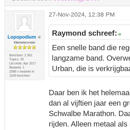
27-Nov-2024, 12:38 PM
Raymond schreef:
Lopopodium
Kilometervreter
Een snelle band die rege
Berichten: 2.362
langzame band. Overwe
Topics: 35
Lid sinds: Apr 2017
Urban, die is verkrijgba
Bedankt: 1
2088 x bedankt in
1169 berichten
Daar ben ik het helemaa
dan al vijftien jaar een g
Schwalbe Marathon. Daar
rijden. Alleen metaal als 