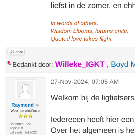
liefst in de zomer, en e
In words of others,
Wisdom blooms, forums unite,
Quoted love takes flight.
Zoek
Willeke_IGKT
,
Boyd 
Bedankt door:
27-Nov-2024, 07:05 AM
Welkom bij de ligfietsers
Raymond
Weer- en windfietser
Iedereeen heeft hier een
Berichten: 224
Over het algemeen is het
Topics: 8
Lid sinds: Jul 2022