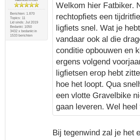
Welkom hier Fatbiker. N
Berichten: 1.870
rechtopfiets een tijdritfi
Topics: 11
Lid sinds: Jul 2019
ligfiets snel. Wat je heb
Bedankt: 1050
3432 x bedankt in
1533 berichten
vandaar ook al die drag
conditie opbouwen en k
ergens volgend voorjaa
ligfietsen erop hebt zit
hoe het loopt. Qua snelh
een vlotte Gravelbike n
gaan leveren. Wel heel
Bij tegenwind zal je het