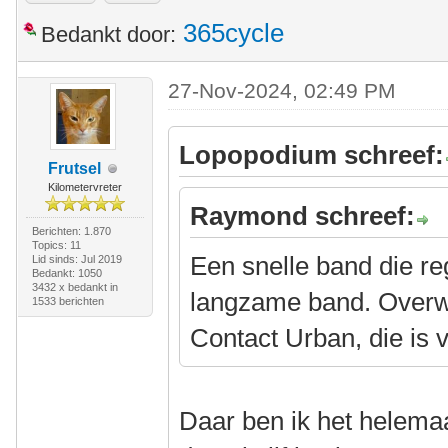
365cycle
Bedankt door:
27-Nov-2024, 02:49 PM
Lopopodium schreef:
Frutsel
Kilometervreter
Raymond schreef:
Berichten: 1.870
Topics: 11
Een snelle band die reg
Lid sinds: Jul 2019
Bedankt: 1050
3432 x bedankt in
langzame band. Overw
1533 berichten
Contact Urban, die is v
Daar ben ik het helema