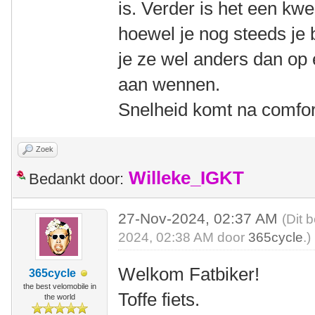
is. Verder is het een kw
hoewel je nog steeds je 
je ze wel anders dan op e
aan wennen.
Snelheid komt na comfor
Zoek
Willeke_IGKT
Bedankt door:
27-Nov-2024, 02:37 AM
(Dit 
2024, 02:38 AM door
365cycle
.)
Welkom Fatbiker!
365cycle
the best velomobile in
Toffe fiets.
the world