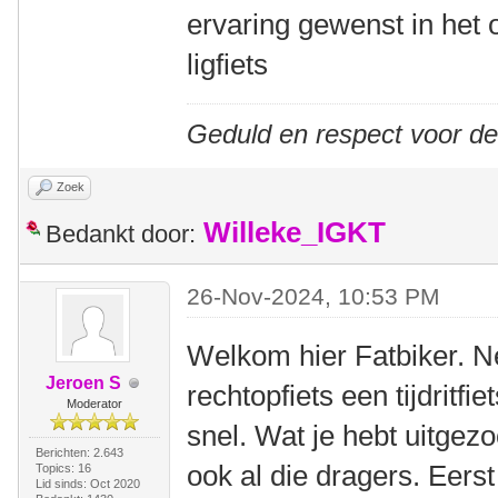
ervaring gewenst in het 
ligfiets
Geduld en respect voor d
Zoek
Willeke_IGKT
Bedankt door:
26-Nov-2024, 10:53 PM
Welkom hier Fatbiker. Ne
Jeroen S
rechtopfiets een tijdritfiet
Moderator
snel. Wat je hebt uitgezo
Berichten: 2.643
ook al die dragers. Eerst
Topics: 16
Lid sinds: Oct 2020