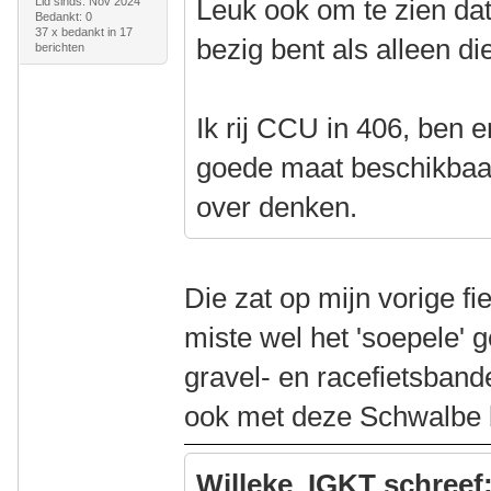
Leuk ook om te zien dat 
Lid sinds: Nov 2024
Bedankt: 0
37 x bedankt in 17
bezig bent als alleen di
berichten
Ik rij CCU in 406, ben e
goede maat beschikbaar 
over denken.
Die zat op mijn vorige fi
miste wel het 'soepele' 
gravel- en racefietsband
ook met deze Schwalbe
Willeke_IGKT schreef