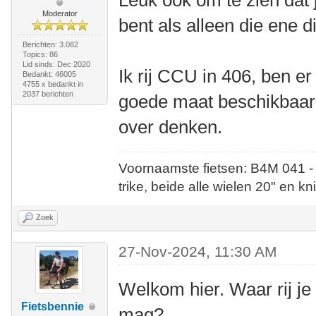
Leuk ook om te zien dat j
Moderator
bent als alleen die ene d
Berichten: 3.082
Topics: 86
Lid sinds: Dec 2020
Ik rij CCU in 406, ben er 
Bedankt: 46005
4755 x bedankt in
2037 berichten
goede maat beschikbaar z
over denken.
Voornaamste fietsen: B4M 041 -
trike, beide alle wielen 20" en kn
Zoek
27-Nov-2024, 11:30 AM
Welkom hier. Waar rij je
Fietsbennie
mag?