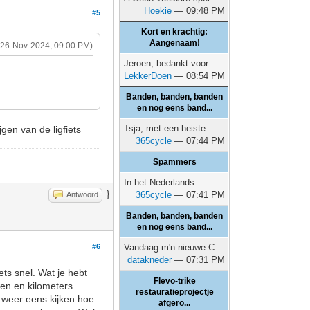
Hoekie
— 09:48 PM
#5
Kort en krachtig:
Aangenaam!
(26-Nov-2024, 09:00 PM)
Jeroen, bedankt voor...
LekkerDoen
— 08:54 PM
Banden, banden, banden
en nog eens band...
Tsja, met een heiste...
gen van de ligfiets
365cycle
— 07:44 PM
Spammers
In het Nederlands ...
}
365cycle
— 07:41 PM
Antwoord
Banden, banden, banden
en nog eens band...
#6
Vandaag m'n nieuwe C...
datakneder
— 07:31 PM
iets snel. Wat je hebt
Flevo-trike
wen en kilometers
restauratieprojectje
r weer eens kijken hoe
afgero...