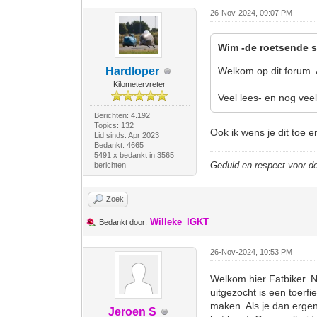
26-Nov-2024, 09:07 PM
Wim -de roetsende s
Hardloper
Welkom op dit forum. 
Kilometervreter
Veel lees- en nog veel
Berichten: 4.192
Topics: 132
Ook ik wens je dit toe e
Lid sinds: Apr 2023
Bedankt: 4665
5491 x bedankt in 3565
Geduld en respect voor 
berichten
Zoek
Willeke_IGKT
Bedankt door:
26-Nov-2024, 10:53 PM
Welkom hier Fatbiker. Net
uitgezocht is een toerf
maken. Als je dan ergen
Jeroen S