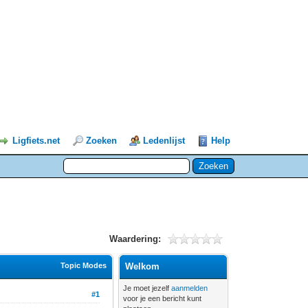
Ligfiets.net
Zoeken
Ledenlijst
Help
Waardering:
Topic Modes
Welkom
Je moet jezelf
aanmelden
#1
voor je een bericht kunt