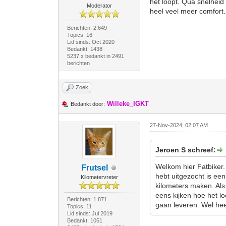
het loopt. Qua snelheid 
Moderator
heel veel meer comfort.
Berichten: 2.649
Topics: 16
Lid sinds: Oct 2020
Bedankt: 1438
5237 x bedankt in 2491
berichten
Zoek
Willeke_IGKT
Bedankt door:
27-Nov-2024, 02:07 AM
Jeroen S schreef:
Welkom hier Fatbiker. Ne
Frutsel
hebt uitgezocht is een
Kilometervreter
kilometers maken. Als
eens kijken hoe het lo
Berichten: 1.871
gaan leveren. Wel hee
Topics: 11
Lid sinds: Jul 2019
Bedankt: 1051