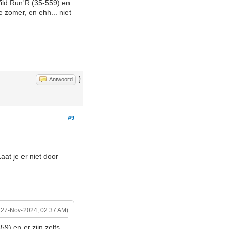
Wild Run'R (35-559) en
de zomer, en ehh... niet
}
Antwoord
#9
at je er niet door
(27-Nov-2024, 02:37 AM)
9) en er zijn zelfs