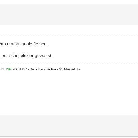
zub maakt mooie fietsen.
meer schrijfplezier gewenst.
- DF
282
- DFxl 137 - Rans Dynamik Pro - M5 MinimalBike