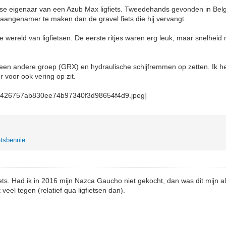
otse eigenaar van een Azub Max ligfiets. Tweedehands gevonden in Bel
aangenamer te maken dan de gravel fiets die hij vervangt.
e wereld van ligfietsen. De eerste ritjes waren erg leuk, maar snelheid 
g een andere groep (GRX) en hydraulische schijfremmen op zetten. Ik h
r voor ook vering op zit.
etsbennie
iets. Had ik in 2016 mijn Nazca Gaucho niet gekocht, dan was dit mijn al
 veel tegen (relatief qua ligfietsen dan).