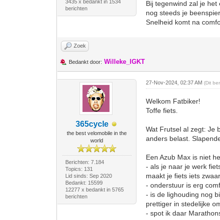
3435 x bedankt in 1534
Bij tegenwind zal je het
berichten
nog steeds je beenspier
Snelheid komt na comfo
Zoek
Willeke_IGKT
Bedankt door:
27-Nov-2024, 02:37 AM
(Dit be
Welkom Fatbiker!
Toffe fiets.
365cycle
Wat Frutsel al zegt: Je
the best velomobile in the
anders belast. Slapende 
world
Een Azub Max is niet he
Berichten: 7.184
- als je naar je werk fi
Topics: 131
maakt je fiets iets zwaa
Lid sinds: Sep 2020
Bedankt: 15599
- onderstuur is erg comf
12277 x bedankt in 5765
- is de lighouding nog b
berichten
prettiger in stedelijke 
- spot ik daar Marathons