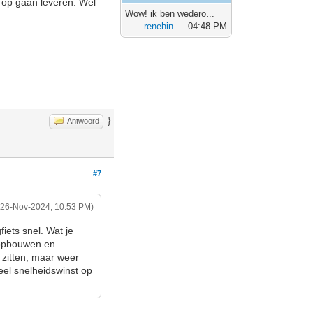
st op gaan leveren. Wel
Wow! ik ben wedero...
renehin
— 04:48 PM
}
Antwoord
#7
(26-Nov-2024, 10:53 PM)
gfiets snel. Wat je
e opbouwen en
 zitten, maar weer
veel snelheidswinst op