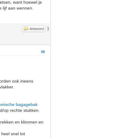
ietsen, want hoewel je
 lijf aan wennen.
}
Antwoord
#8
 worden ook ineens
vlakker.
amische bagagebak
nd/op rechte stukken.
 optrekken en klimmen en
 heel snel tot