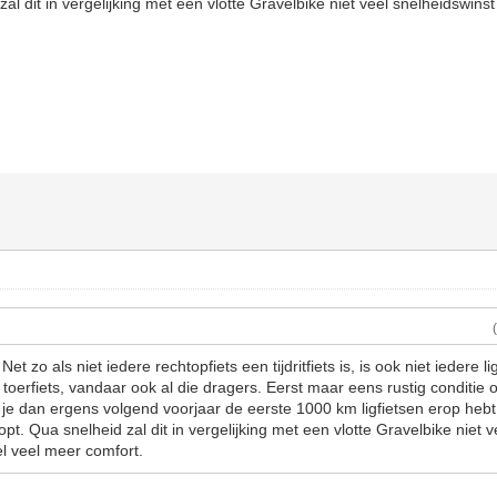
zal dit in vergelijking met een vlotte Gravelbike niet veel snelheidswin
t zo als niet iedere rechtopfiets een tijdritfiets is, is ook niet iedere li
 toerfiets, vandaar ook al die dragers. Eerst maar eens rustig conditi
 je dan ergens volgend voorjaar de eerste 1000 km ligfietsen erop hebt
opt. Qua snelheid zal dit in vergelijking met een vlotte Gravelbike niet 
l veel meer comfort.