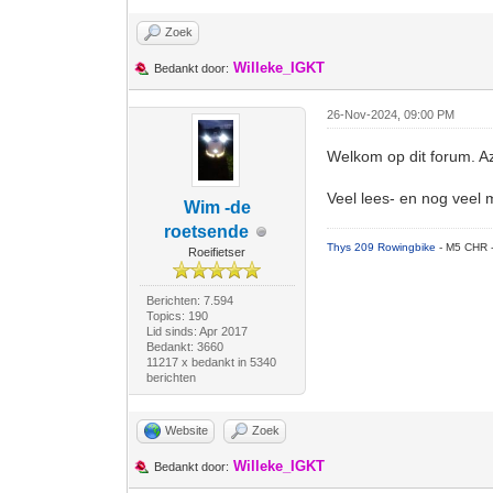
Zoek
Willeke_IGKT
Bedankt door:
26-Nov-2024, 09:00 PM
Welkom op dit forum. A
Veel lees- en nog veel 
Wim -de
roetsende
Thys 209 Rowingbike
- M5 CHR 
Roeifietser
Berichten: 7.594
Topics: 190
Lid sinds: Apr 2017
Bedankt: 3660
11217 x bedankt in 5340
berichten
Website
Zoek
Willeke_IGKT
Bedankt door: