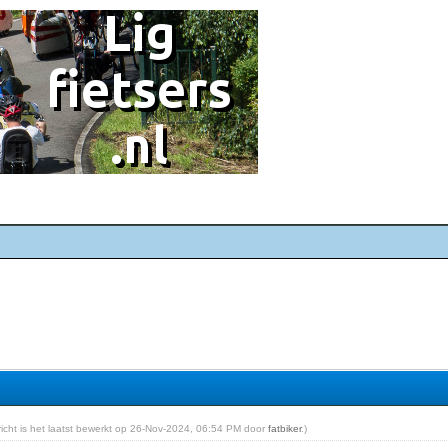
ericht is het laatst bewerkt op 26-Nov-2024, 06:54 PM door
fatbiker
.)