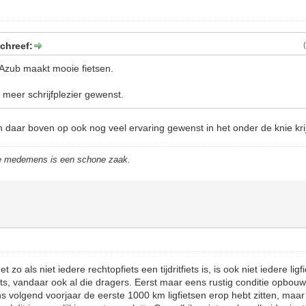
chreef:
Azub maakt mooie fietsen.
 meer schrijfplezier gewenst.
n daar boven op ook nog veel ervaring gewenst in het onder de knie krij
de medemens is een schone zaak.
 zo als niet iedere rechtopfiets een tijdritfiets is, is ook niet iedere ligf
iets, vandaar ook al die dragers. Eerst maar eens rustig conditie opbou
s volgend voorjaar de eerste 1000 km ligfietsen erop hebt zitten, maa