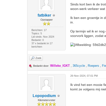
Sinds kort ben ik de tr
woon-werk verkeer wat 
fatbiker
Ik ben een groentje in d
Opstapper
in.
Berichten: 17
Op termijn wil ik er no
Topics: 5
voorvork liggen, zodat e
Lid sinds: Nov 2024
Bedankt: 0
37 x bedankt in 17
berichten
Zoek
Willeke_IGKT
,
365cycle
,
Roepers
,
Fi
Bedankt door:
26-Nov-2024, 07:01 PM
Ik vind het een mooie f
komt ze volgens mij niet
Lopopodium
Kilometervreter