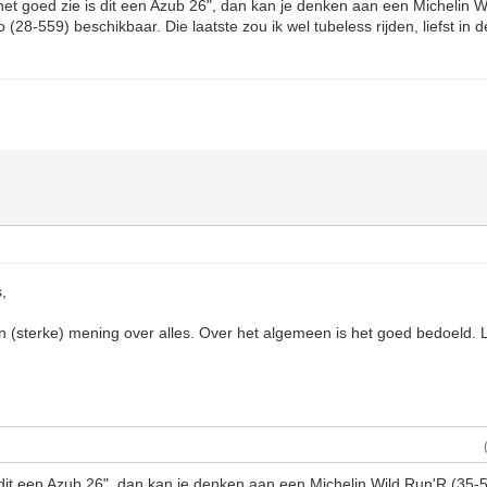
ik het goed zie is dit een Azub 26", dan kan je denken aan een Michelin 
o (28-559) beschikbaar. Die laatste zou ik wel tubeless rijden, liefst in 
s,
n (sterke) mening over alles. Over het algemeen is het goed bedoeld. La
 dit een Azub 26", dan kan je denken aan een Michelin Wild Run'R (35-55