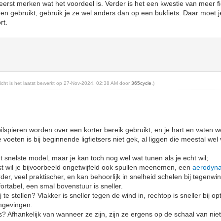
 eerst merken wat het voordeel is. Verder is het een kwestie van meer f
en gebruikt, gebruik je ze wel anders dan op een bukfiets. Daar moet je
rt.
richt is het laatst bewerkt op 27-Nov-2024, 02:38 AM door
365cycle
.)
 bilspieren worden over een korter bereik gebruikt, en je hart en vaten
voeten is bij beginnende ligfietsers niet gek, al liggen die meestal wel 
t snelste model, maar je kan toch nog wel wat tunen als je echt wil;
etst wil je bijvoorbeeld ongetwijfeld ook spullen meenemen, een
aerodyn
rder, veel praktischer, en kan behoorlijk in snelheid schelen bij tegenwi
ortabel, een smal bovenstuur is sneller.
ij te stellen? Vlakker is sneller tegen de wind in, rechtop is sneller bij
omgevingen.
? Afhankelijk van wanneer ze zijn, zijn ze ergens op de schaal van niet