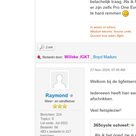
belachelijk traag. Als 
er zijn zelfs Pro One Ev
te hard remmen
In words of others,
Wisdom blooms, forums unite,
Quoted love takes flight.
Zoek
Willeke_IGKT
,
Boyd Maduro
Bedankt door:
27-Nov-2024, 07:05 AM
Welkom bij de ligfietser
Iedereeen heeft hier ee
Raymond
afschrikken.
Weer- en windfietser
Veel fietsplezier!
Berichten: 224
Topics: 8
Lid sinds: Jul 2022
365cycle schreef:
Bedankt: 66
483 x bedankt in 217
Als ik het goed zie is
berichten