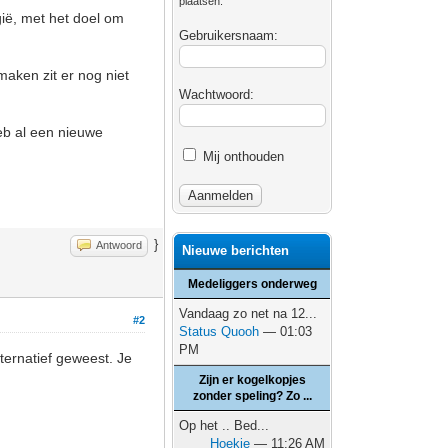
plaatsen.
gië, met het doel om
Gebruikersnaam:
maken zit er nog niet
Wachtwoord:
eb al een nieuwe
Mij onthouden
}
Antwoord
Nieuwe berichten
Medeliggers onderweg
Vandaag zo net na 12...
#2
Status Quooh
— 01:03
PM
ternatief geweest. Je
Zijn er kogelkopjes
zonder speling? Zo ...
Op het .. Bed...
Hoekie
— 11:26 AM