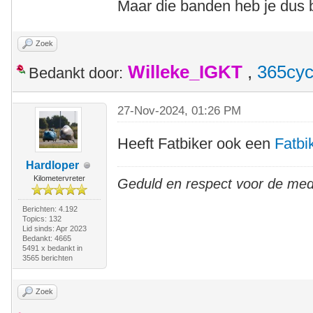
Maar die banden heb je dus b
Zoek
Willeke_IGKT
,
365cyc
Bedankt door:
27-Nov-2024, 01:26 PM
Heeft Fatbiker ook een
Fatbi
Hardloper
Kilometervreter
Geduld en respect voor de me
Berichten: 4.192
Topics: 132
Lid sinds: Apr 2023
Bedankt: 4665
5491 x bedankt in
3565 berichten
Zoek