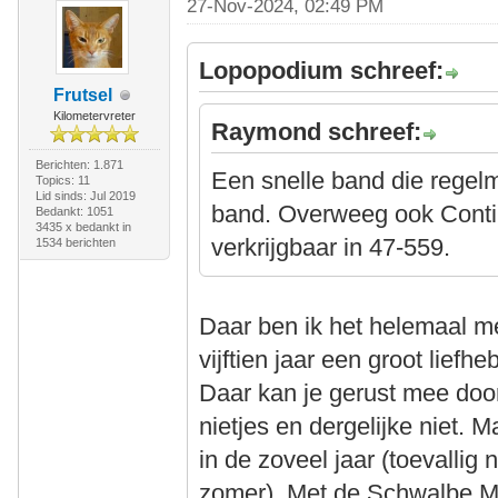
27-Nov-2024, 02:49 PM
Lopopodium schreef:
Frutsel
Kilometervreter
Raymond schreef:
Berichten: 1.871
Een snelle band die regelm
Topics: 11
Lid sinds: Jul 2019
band. Overweeg ook Contin
Bedankt: 1051
3435 x bedankt in
verkrijgbaar in 47-559.
1534 berichten
Daar ben ik het helemaal m
vijftien jaar een groot lie
Daar kan je gerust mee door 
nietjes en dergelijke niet. 
in de zoveel jaar (toevallig 
zomer). Met de Schwalbe Ma