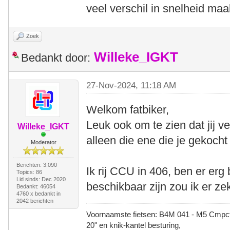
veel verschil in snelheid maa
Zoek
Willeke_IGKT
Bedankt door:
27-Nov-2024, 11:18 AM
Welkom fatbiker,
Leuk ook om te zien dat jij ve
Willeke_IGKT
alleen die ene die je gekocht
Moderator
Berichten: 3.090
Ik rij CCU in 406, ben er erg
Topics: 86
Lid sinds: Dec 2020
beschikbaar zijn zou ik er ze
Bedankt: 46054
4760 x bedankt in
2042 berichten
Voornaamste fietsen: B4M 041 - M5 Cmpct -
20" en knik-kantel besturing,