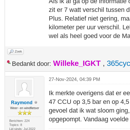
Als ik af ga op de informatie 
zit er 7 watt verschil tuss
Plus. Relatief niet gering, ma
kilometer per uur verschil. 
wel als heel goed voor de Ma
Zoek
Willeke_IGKT
,
365cyc
Bedankt door:
27-Nov-2024, 04:39 PM
Ik merkte overigens dat er een
47 CCU op 3,5 bar en op 4,5 
Raymond
Weer- en windfietser
gevoel dat ik wat sloom ging,
opgepompt. Vandaag voelde h
Berichten: 224
Topics: 8
Lid sinds: Jul 2022