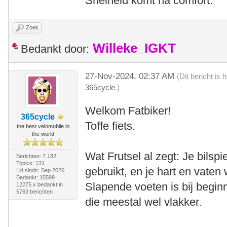
Snelheid komt na comfort.
Zoek
Willeke_IGKT
Bedankt door:
27-Nov-2024, 02:37 AM
(Dit bericht is
365cycle
.)
Welkom Fatbiker!
365cycle
Toffe fiets.
the best velomobile in
the world
Wat Frutsel al zegt: Je bilsp
Berichten: 7.182
Topics: 131
gebruikt, en je hart en vate
Lid sinds: Sep 2020
Bedankt: 15599
Slapende voeten is bij beginne
12275 x bedankt in
5763 berichten
die meestal wel vlakker.