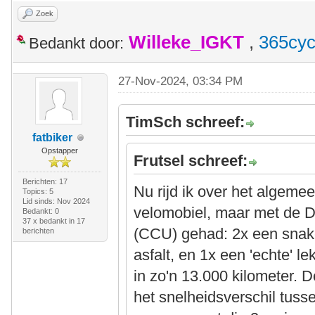
Zoek
Willeke_IGKT
,
365cyc
Bedankt door:
27-Nov-2024, 03:34 PM
TimSch schreef:
fatbiker
Opstapper
Frutsel schreef:
Berichten: 17
Nu rijd ik over het algeme
Topics: 5
Lid sinds: Nov 2024
velomobiel, maar met de D
Bedankt: 0
37 x bedankt in 17
(CCU) gehad: 2x een snake 
berichten
asfalt, en 1x een 'echte' l
in zo'n 13.000 kilometer. D
het snelheidsverschil tus