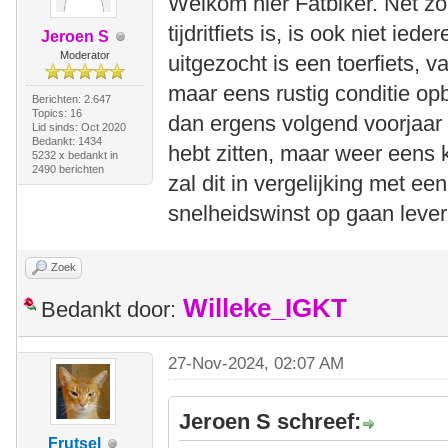
Welkom hier Fatbiker. Net zo 
tijdritfiets is, is ook niet iede
Jeroen S
Moderator
uitgezocht is een toerfiets, v
maar eens rustig conditie o
Berichten: 2.647
Topics: 16
dan ergens volgend voorjaar 
Lid sinds: Oct 2020
Bedankt: 1434
hebt zitten, maar weer eens 
5232 x bedankt in
2490 berichten
zal dit in vergelijking met ee
snelheidswinst op gaan lever
Zoek
Willeke_IGKT
Bedankt door:
27-Nov-2024, 02:07 AM
Jeroen S schreef:
Frutsel