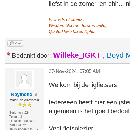
liefst in de zomer, en ehh...
In words of others,
Wisdom blooms, forums unite,
Quoted love takes flight.
Zoek
Willeke_IGKT
,
Boyd 
Bedankt door:
27-Nov-2024, 07:05 AM
Welkom bij de ligfietsers,
Raymond
Weer- en windfietser
Iedereeen heeft hier een (ste
algemeen is het goed bedoeld.
Berichten: 224
Topics: 8
Lid sinds: Jul 2022
Bedankt: 66
Veel fietsplezier!
483 x bedankt in 217