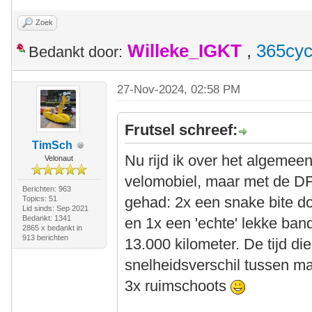
Zoek
Willeke_IGKT
,
365cyc
Bedankt door:
27-Nov-2024, 02:58 PM
Frutsel schreef:
TimSch
Nu rijd ik over het algemee
Velonaut
velomobiel, maar met de DF
Berichten: 963
gehad: 2x een snake bite doo
Topics: 51
Lid sinds: Sep 2021
Bedankt: 1341
en 1x een 'echte' lekke band
2865 x bedankt in
913 berichten
13.000 kilometer. De tijd di
snelheidsverschil tussen 
3x ruimschoots