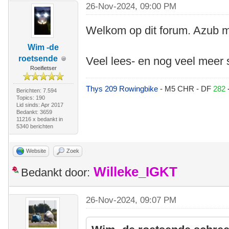
26-Nov-2024, 09:00 PM
Welkom op dit forum. Azub m
Wim -de
roetsende
Veel lees- en nog veel meer s
Roeifietser
Thys 209 Rowingbike
- M5 CHR - DF
282
Berichten: 7.594
Topics: 190
Lid sinds: Apr 2017
Bedankt: 3659
11216 x bedankt in
5340 berichten
Website
Zoek
Willeke_IGKT
Bedankt door:
26-Nov-2024, 09:07 PM