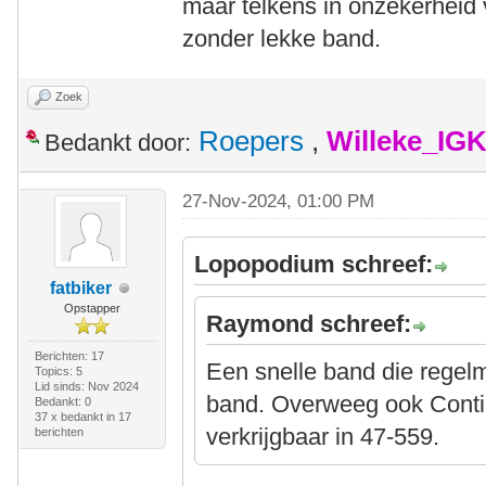
maar telkens in onzekerheid 
zonder lekke band.
Zoek
Roepers
,
Willeke_IG
Bedankt door:
27-Nov-2024, 01:00 PM
Lopopodium schreef:
fatbiker
Opstapper
Raymond schreef:
Berichten: 17
Een snelle band die regelm
Topics: 5
Lid sinds: Nov 2024
band. Overweeg ook Contin
Bedankt: 0
37 x bedankt in 17
verkrijgbaar in 47-559.
berichten