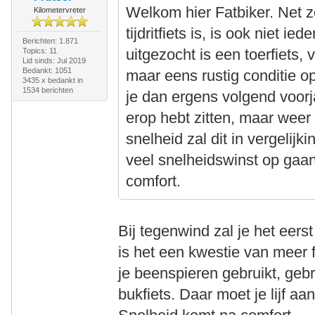
Welkom hier Fatbiker. Net zo
Kilometervreter
tijdritfiets is, is ook niet ied
Berichten: 1.871
uitgezocht is een toerfiets,
Topics: 11
Lid sinds: Jul 2019
Bedankt: 1051
maar eens rustig conditie 
3435 x bedankt in
1534 berichten
je dan ergens volgend voorj
erop hebt zitten, maar weer
snelheid zal dit in vergelijk
veel snelheidswinst op gaa
comfort.
Bij tegenwind zal je het eers
is het een kwestie van meer 
je beenspieren gebruikt, geb
bukfiets. Daar moet je lijf a