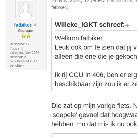
27-Nov-2024, 12:09 PM
(Dit bericht i
fatbiker
.)
Willeke_IGKT schreef:
fatbiker
Opstapper
Welkom fatbiker,
Berichten: 17
Leuk ook om te zien dat jij v
Topics: 5
Lid sinds: Nov 2024
alleen die ene die je gekoch
Bedankt: 0
37 x bedankt in 17
berichten
Ik rij CCU in 406, ben er er
beschikbaar zijn zou ik er 
Die zat op mijn vorige fiets.
'soepele' gevoel dat hoogwaa
hebben. En dat mis ik nu o