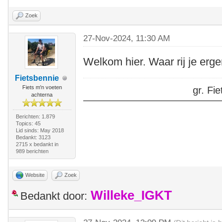
Zoek
27-Nov-2024, 11:30 AM
Welkom hier. Waar rij je erg
Fietsbennie
Fiets m'n voeten
gr. F
achterna
Berichten: 1.879
Topics: 45
Lid sinds: May 2018
Bedankt: 3123
2715 x bedankt in
989 berichten
Website
Zoek
Willeke_IGKT
Bedankt door: