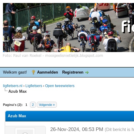
Welkom gast!
Aanmelden
Registreren
ligfietsers.nl
›
Ligfietsers
›
Open tweewielers
Azub Max
elde waardering is 0
Pagina's (2):
1
2
Volgende »
Azub Max
26-Nov-2024, 06:53 PM
(Dit bericht i