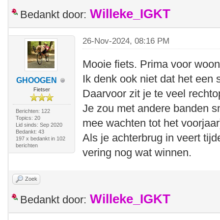
Willeke_IGKT
Bedankt door:
26-Nov-2024, 08:16 PM
Mooie fiets. Prima voor woon
Ik denk ook niet dat het een sn
GHOOGEN
Fietser
Daarvoor zit je te veel rechto
Je zou met andere banden sn
Berichten: 122
Topics: 20
mee wachten tot het voorjaar
Lid sinds: Sep 2020
Bedankt: 43
Als je achterbrug in veert tij
197 x bedankt in 102
berichten
vering nog wat winnen.
Zoek
Willeke_IGKT
Bedankt door: