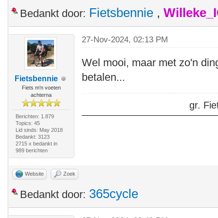
Fietsbennie
,
Willeke_
Bedankt door:
27-Nov-2024, 02:13 PM
Wel mooi, maar met zo'n din
betalen...
Fietsbennie
Fiets m'n voeten
achterna
gr. F
Berichten: 1.879
Topics: 45
Lid sinds: May 2018
Bedankt: 3123
2715 x bedankt in
989 berichten
Website
Zoek
365cycle
Bedankt door: