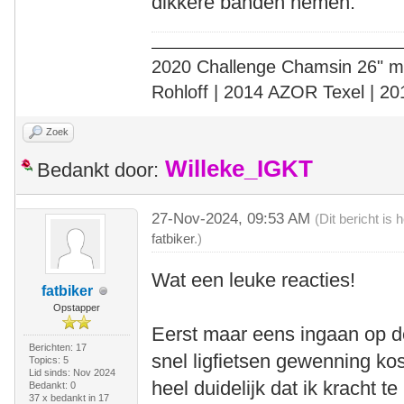
dikkere banden nemen.
2020 Challenge Chamsin 26" me
Rohloff | 2014 AZOR Texel | 2
Zoek
Willeke_IGKT
Bedankt door:
27-Nov-2024, 09:53 AM
(Dit bericht is
fatbiker
.)
Wat een leuke reacties!
fatbiker
Opstapper
Eerst maar eens ingaan op d
Berichten: 17
snel ligfietsen gewenning kost
Topics: 5
Lid sinds: Nov 2024
heel duidelijk dat ik kracht t
Bedankt: 0
37 x bedankt in 17