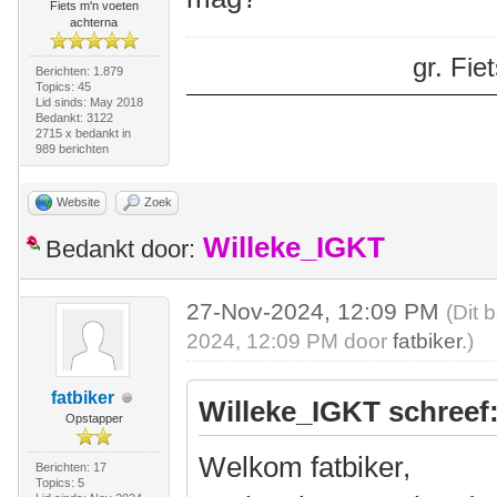
Fiets m'n voeten
achterna
gr. Fi
Berichten: 1.879
Topics: 45
Lid sinds: May 2018
Bedankt: 3122
2715 x bedankt in
989 berichten
Website
Zoek
Willeke_IGKT
Bedankt door:
27-Nov-2024, 12:09 PM
(Dit 
2024, 12:09 PM door
fatbiker
.)
fatbiker
Willeke_IGKT schreef
Opstapper
Welkom fatbiker,
Berichten: 17
Topics: 5