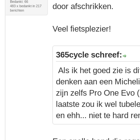
Bedankt: 66
door afschrikken.
483 x bedankt in 217
berichten
Veel fietsplezier!
365cycle schreef:
Als ik het goed zie is d
denken aan een Micheli
zijn zelfs Pro One Evo 
laatste zou ik wel tubele
en ehh... niet te hard