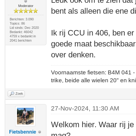
Leuk ook om te zien dat j
Moderator
bent als alleen die ene d
Berichten: 3.090
Topics: 86
Lid sinds: Dec 2020
Ik rij CCU in 406, ben er 
Bedankt: 46042
4759 x bedankt in
2041 berichten
goede maat beschikbaar z
over denken.
Voornaamste fietsen: B4M 041 -
trike, beide alle wielen 20" en kn
Zoek
27-Nov-2024, 11:30 AM
Welkom hier. Waar rij je
Fietsbennie
mag?