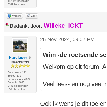
11209 x bedankt in
5339 berichten
Website
Zoek
Willeke_IGKT
Bedankt door:
26-Nov-2024, 09:07 PM
Wim -de roetsende sc
Hardloper
Kilometervreter
Welkom op dit forum. A
Berichten: 4.192
Topics: 132
Lid sinds: Apr 2023
Veel lees- en nog veel 
Bedankt: 4665
5491 x bedankt in
3565 berichten
Ook ik wens je dit toe e