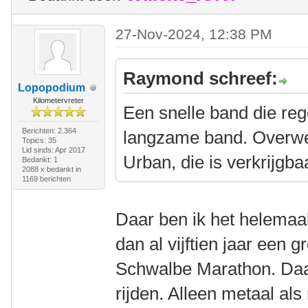
27-Nov-2024, 12:38 PM
Raymond schreef:
Lopopodium
Kilometervreter
Een snelle band die rege
Berichten: 2.364
langzame band. Overwe
Topics: 35
Lid sinds: Apr 2017
Urban, die is verkrijgba
Bedankt: 1
2088 x bedankt in
1169 berichten
Daar ben ik het helemaa
dan al vijftien jaar een g
Schwalbe Marathon. Daar
rijden. Alleen metaal als 