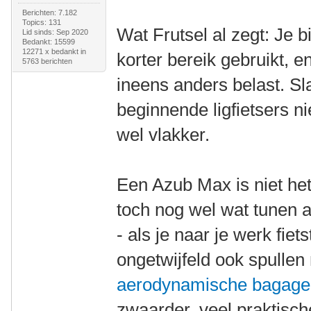
Berichten: 7.182
Topics: 131
Wat Frutsel al zegt: Je 
Lid sinds: Sep 2020
Bedankt: 15599
12271 x bedankt in
korter bereik gebruikt, 
5763 berichten
ineens anders belast. Sl
beginnende ligfietsers ni
wel vlakker.
Een Azub Max is niet he
toch nog wel wat tunen al
- als je naar je werk fiets
ongetwijfeld ook spull
aerodynamische bagag
zwaarder, veel praktische