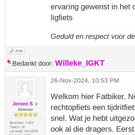
ervaring gewenst in het 
ligfiets
Geduld en respect voor d
Zoek
Willeke_IGKT
Bedankt door:
26-Nov-2024, 10:53 PM
Welkom hier Fatbiker. Ne
Jeroen S
rechtopfiets een tijdritfiet
Moderator
snel. Wat je hebt uitgezo
Berichten: 2.643
ook al die dragers. Eerst
Topics: 16
Lid sinds: Oct 2020