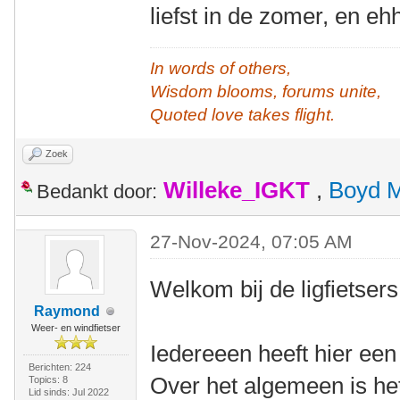
liefst in de zomer, en e
In words of others,
Wisdom blooms, forums unite,
Quoted love takes flight.
Zoek
Willeke_IGKT
,
Boyd 
Bedankt door:
27-Nov-2024, 07:05 AM
Welkom bij de ligfietsers
Raymond
Weer- en windfietser
Iedereeen heeft hier een
Berichten: 224
Over het algemeen is het
Topics: 8
Lid sinds: Jul 2022