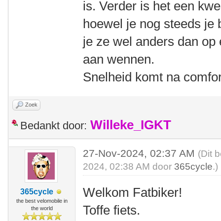
is. Verder is het een kw
hoewel je nog steeds je 
je ze wel anders dan op e
aan wennen.
Snelheid komt na comfor
Zoek
Willeke_IGKT
Bedankt door:
27-Nov-2024, 02:37 AM
(Dit 
2024, 02:38 AM door
365cycle
.)
Welkom Fatbiker!
365cycle
the best velomobile in
Toffe fiets.
the world