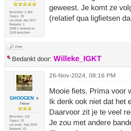
geweest. Je komt ze volg
Berichten: 2.364
(relatief qua ligfietsen da
Topics: 35
Lid sinds: Apr 2017
Bedankt: 1
2088 x bedankt in
1169 berichten
Zoek
Willeke_IGKT
Bedankt door:
26-Nov-2024, 08:16 PM
Mooie fiets. Prima voor
GHOOGEN
Ik denk ook niet dat het e
Fietser
Daarvoor zit je te veel r
Berichten: 122
Je zou met andere band
Topics: 20
Lid sinds: Sep 2020
Bedankt: 43