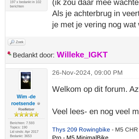
(ik zou daar mee wachten
197 x bedankt in 102
berichten
Als je achterbrug in veer
je met je vering nog wat
Zoek
Willeke_IGKT
Bedankt door:
26-Nov-2024, 09:00 PM
Welkom op dit forum. Az
Wim -de
roetsende
Veel lees- en nog veel m
Roeifietser
Berichten: 7.593
Topics: 190
Thys 209 Rowingbike
- M5 CHR
Lid sinds: Apr 2017
Bedankt: 3653
Pro - M5 MinimalBike