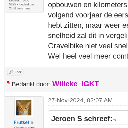
Bedankt: 1430
opbouwen en kilometers 
5225 x bedankt in
2486 berichten
volgend voorjaar de eers
hebt zitten, maar weer e
snelheid zal dit in vergel
Gravelbike niet veel sne
Wel heel veel meer comf
Zoek
Willeke_IGKT
Bedankt door:
27-Nov-2024, 02:07 AM
Jeroen S schreef:
Frutsel
Kilometervreter