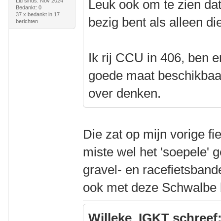
Leuk ook om te zien dat 
Lid sinds: Nov 2024
Bedankt: 0
37 x bedankt in 17
bezig bent als alleen di
berichten
Ik rij CCU in 406, ben e
goede maat beschikbaar 
over denken.
Die zat op mijn vorige fi
miste wel het 'soepele' 
gravel- en racefietsband
ook met deze Schwalbe
Willeke_IGKT schreef