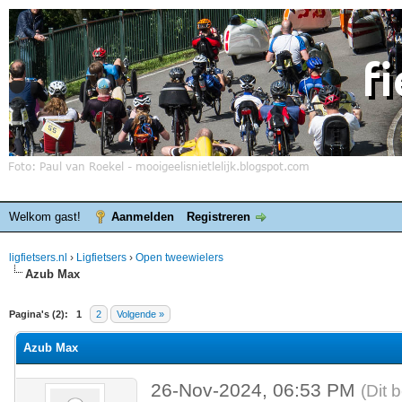
Welkom gast!
Aanmelden
Registreren
ligfietsers.nl
›
Ligfietsers
›
Open tweewielers
Azub Max
elde waardering is 0
Pagina's (2):
1
2
Volgende »
Azub Max
26-Nov-2024, 06:53 PM
(Dit 