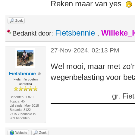
Reken maar van yes
Zoek
Fietsbennie
,
Willeke_
Bedankt door:
27-Nov-2024, 02:13 PM
Wel mooi, maar met zo'n
Fietsbennie
wegenbelasting voor beta
Fiets m'n voeten
achterna
gr. Fi
Berichten: 1.879
Topics: 45
Lid sinds: May 2018
Bedankt: 3122
2715 x bedankt in
989 berichten
Website
Zoek