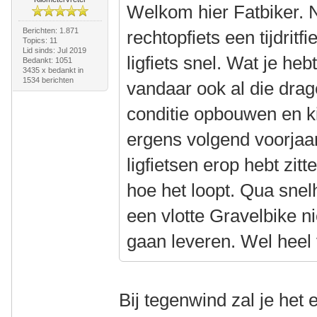
Welkom hier Fatbiker. N
Berichten: 1.871
rechtopfiets een tijdritfi
Topics: 11
Lid sinds: Jul 2019
ligfiets snel. Wat je heb
Bedankt: 1051
3435 x bedankt in
1534 berichten
vandaar ook al die drag
conditie opbouwen en k
ergens volgend voorjaa
ligfietsen erop hebt zit
hoe het loopt. Qua snelh
een vlotte Gravelbike n
gaan leveren. Wel heel
Bij tegenwind zal je het