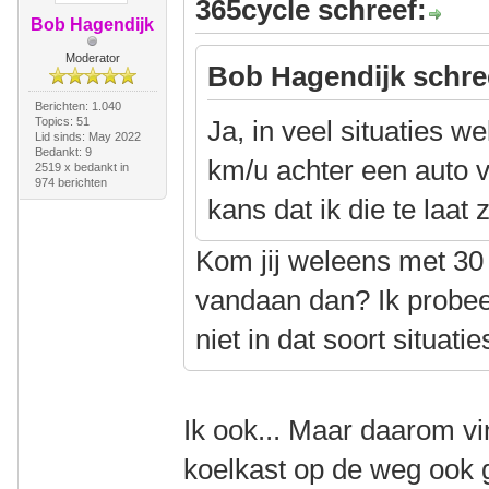
365cycle schreef:
Bob Hagendijk
Moderator
Bob Hagendijk schre
Berichten: 1.040
Topics: 51
Ja, in veel situaties w
Lid sinds: May 2022
Bedankt: 9
km/u achter een auto 
2519 x bedankt in
974 berichten
kans dat ik die te laat z
Kom jij weleens met 30
vandaan dan? Ik probeer
niet in dat soort situati
Ik ook... Maar daarom vi
koelkast op de weg ook 