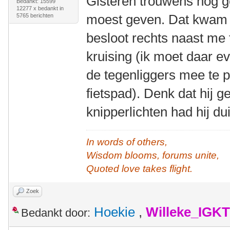
Gisteren trouwens nog ge
Bedankt: 15599
12277 x bedankt in
moest geven. Dat kwam 
5765 berichten
besloot rechts naast me 
kruising (ik moet daar e
de tegenliggers mee te 
fietspad). Denk dat hij g
knipperlichten had hij du
In words of others,
Wisdom blooms, forums unite,
Quoted love takes flight.
Zoek
Hoekie
,
Willeke_IGKT
Bedankt door: