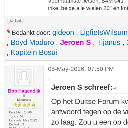
Voornaamste fietsen: B4M 041 -
trike, beide alle wielen 20" en kn
Zoek
gideon
,
LigfietsWilsum
Bedankt door:
,
Boyd Maduro
,
Jeroen S
,
Tijanus
,
,
Kapitein Bosui
05-May-2026, 07:50 PM
Jeroen S schreef:
Bob Hagendijk
Op het Duitse Forum k
Moderator
antwoord tegen op de vr
Berichten: 1.040
Topics: 51
zo laag. Zou u een op 
Lid sinds: May 2022
Bedankt: 9