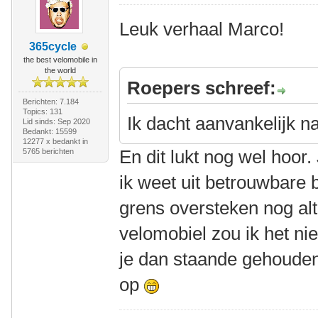
Leuk verhaal Marco!
365cycle
the best velomobile in
the world
Roepers schreef:
Berichten: 7.184
Topics: 131
Ik dacht aanvankelijk n
Lid sinds: Sep 2020
Bedankt: 15599
12277 x bedankt in
En dit lukt nog wel hoo
5765 berichten
ik weet uit betrouwbare 
grens oversteken nog alt
velomobiel zou ik het ni
je dan staande gehouden
op