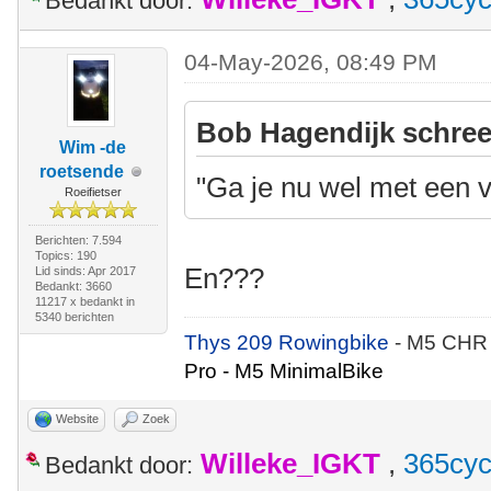
Bedankt door:
04-May-2026, 08:49 PM
Bob Hagendijk schree
Wim -de
roetsende
"Ga je nu wel met een v
Roeifietser
Berichten: 7.594
Topics: 190
En???
Lid sinds: Apr 2017
Bedankt: 3660
11217 x bedankt in
5340 berichten
Thys 209 Rowingbike
- M5 CHR
Pro - M5 MinimalBike
Website
Zoek
Willeke_IGKT
,
365cyc
Bedankt door: