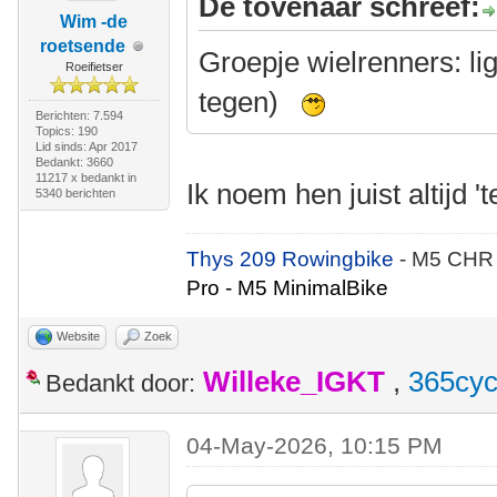
De tovenaar schreef:
Wim -de
roetsende
Groepje wielrenners: lig
Roeifietser
tegen)
Berichten: 7.594
Topics: 190
Lid sinds: Apr 2017
Bedankt: 3660
11217 x bedankt in
Ik noem hen juist altijd 't
5340 berichten
Thys 209 Rowingbike
- M5 CHR
Pro - M5 MinimalBike
Website
Zoek
Willeke_IGKT
,
365cyc
Bedankt door:
04-May-2026, 10:15 PM