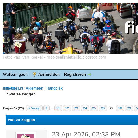
Welkom gast!
Aanmelden
Registreren
ligfietsers.nl
›
Algemeen
›
Hangplek
wat ze zeggen
elde waardering is 0
Pagina's (29):
« Vorige
1
...
21
22
23
24
25
26
27
28
29
V
wat ze zeggen
23-Apr-2026, 02:33 PM