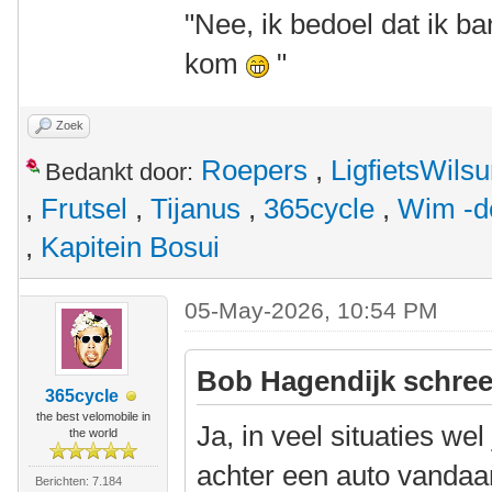
"Nee, ik bedoel dat ik ba
kom
"
Zoek
Roepers
,
LigfietsWils
Bedankt door:
,
Frutsel
,
Tijanus
,
365cycle
,
Wim -d
,
Kapitein Bosui
05-May-2026, 10:54 PM
Bob Hagendijk schree
365cycle
the best velomobile in
Ja, in veel situaties we
the world
achter een auto vandaa
Berichten: 7.184