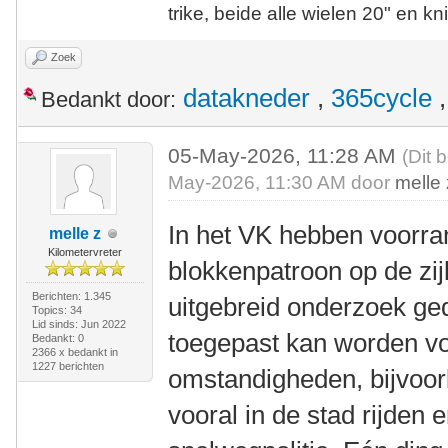
trike, beide alle wielen 20" en kn
Zoek
datakneder
,
365cycle
Bedankt door:
05-May-2026, 11:28 AM
(Dit 
May-2026, 11:30 AM door
melle 
In het VK hebben voorra
melle z
Kilometervreter
blokkenpatroon op de zij
Berichten: 1.345
uitgebreid onderzoek ged
Topics: 34
Lid sinds: Jun 2022
toegepast kan worden vo
Bedankt: 0
2366 x bedankt in
1227 berichten
omstandigheden, bijvoorb
vooral in de stad rijden 