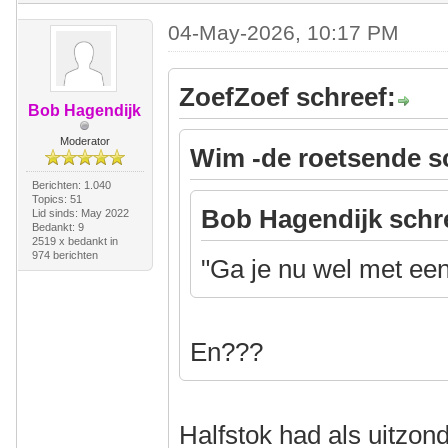
04-May-2026, 10:17 PM
ZoefZoef schreef:
Bob Hagendijk
Moderator
Wim -de roetsende s
Berichten: 1.040
Topics: 51
Bob Hagendijk schr
Lid sinds: May 2022
Bedankt: 9
2519 x bedankt in
974 berichten
"Ga je nu wel met een
En???
Halfstok had als uitzo