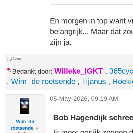
En morgen in top want vr
belangrijk... Maar dat z
zijn ja.
Zoek
Willeke_IGKT
,
365cyc
Bedankt door:
,
Wim -de roetsende
,
Tijanus
,
Hoeki
05-May-2026, 09:19 AM
Bob Hagendijk schree
Wim -de
roetsende
Ik moet eerlijk zeggen da