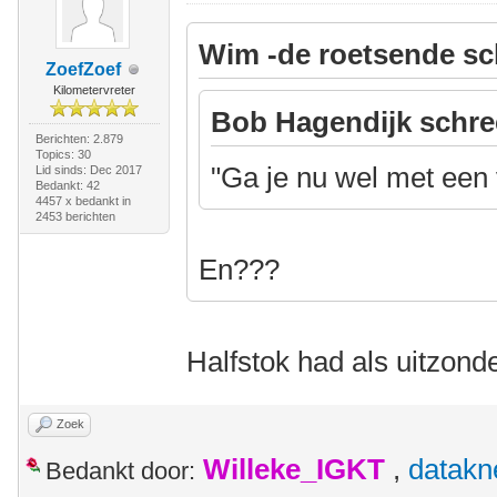
Wim -de roetsende sc
ZoefZoef
Kilometervreter
Bob Hagendijk schre
Berichten: 2.879
Topics: 30
"Ga je nu wel met een 
Lid sinds: Dec 2017
Bedankt: 42
4457 x bedankt in
2453 berichten
En???
Halfstok had als uitzon
Zoek
Willeke_IGKT
,
datakn
Bedankt door: