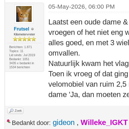
05-May-2026, 06:00 PM
Laatst een oude dame & 
Frutsel
vroegen of het niet eng w
Kilometervreter
alles goed, en met 3 wie
Berichten: 1.871
omvallen.
Topics: 11
Lid sinds: Jul 2019
Bedankt: 1051
Natuurlijk kwam het vlag
3435 x bedankt in
1534 berichten
Toen ik vroeg of dat ging
velomobiel van ruim 2,5 
dame 'Ja, dan moeten z
Zoek
gideon
,
Willeke_IGKT
Bedankt door: