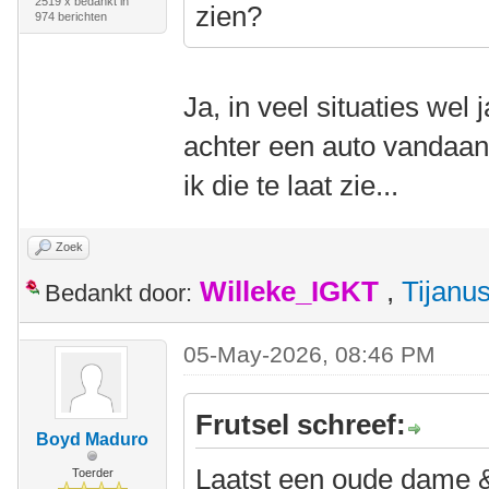
2519 x bedankt in
zien?
974 berichten
Ja, in veel situaties wel
achter een auto vandaan
ik die te laat zie...
Zoek
Willeke_IGKT
,
Tijanu
Bedankt door:
05-May-2026, 08:46 PM
Frutsel schreef:
Boyd Maduro
Laatst een oude dame &
Toerder