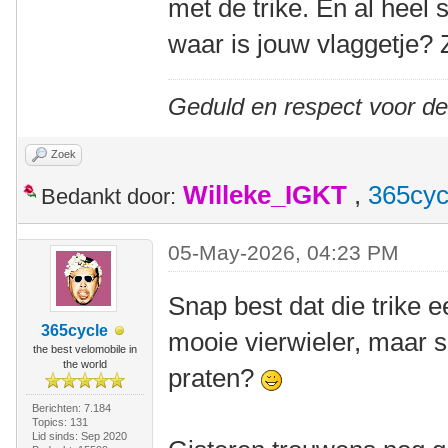
met de trike. En al heel
waar is jouw vlaggetje? 
Geduld en respect voor d
Zoek
Willeke_IGKT
,
365cyc
Bedankt door:
05-May-2026, 04:23 PM
Snap best dat die trike e
365cycle
mooie vierwieler, maar 
the best velomobile in
the world
praten?
Berichten: 7.184
Topics: 131
Lid sinds: Sep 2020