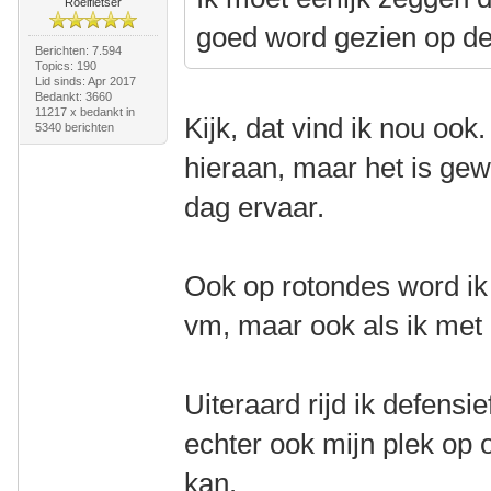
Roeifietser
goed word gezien op de 
Berichten: 7.594
Topics: 190
Lid sinds: Apr 2017
Bedankt: 3660
11217 x bedankt in
Kijk, dat vind ik nou ook
5340 berichten
hieraan, maar het is ge
dag ervaar.
Ook op rotondes word ik
vm, maar ook als ik met 
Uiteraard rijd ik defensie
echter ook mijn plek op 
kan.