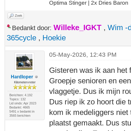
Optima Stinger |
2x Dries Baron
Zoek
Willeke_IGKT
,
Wim -d
Bedankt door:
365cycle
,
Hoekie
05-May-2026, 12:43 PM
Gisteren was ik aan het 
Hardloper
Groepje senioren en een
Kilometervreter
vlaggetje. Dus ik mijn ro
Berichten: 4.192
Topics: 132
Dus riep ik zo hoort die t
Lid sinds: Apr 2023
Bedankt: 4665
kom ik medeliggers niet 
5491 x bedankt in
3565 berichten
plaatst gemaakt. Dus stu