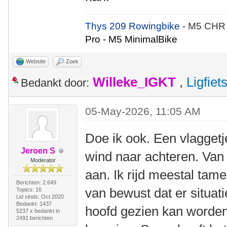
Thys 209 Rowingbike
- M5 CHR
Pro - M5 MinimalBike
Website
Zoek
Willeke_IGKT
,
Ligfie
Bedankt door:
05-May-2026, 11:05 AM
Doe ik ook. Een vlaggetj
Jeroen S
wind naar achteren. Van 
Moderator
aan. Ik rijd meestal tam
Berichten: 2.649
van bewust dat er situati
Topics: 16
Lid sinds: Oct 2020
Bedankt: 1437
hoofd gezien kan worden
5237 x bedankt in
2491 berichten