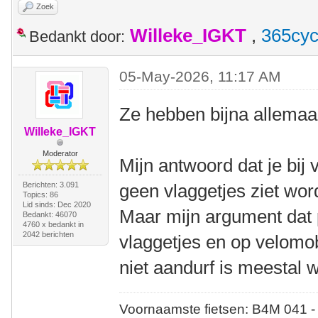
Zoek
Willeke_IGKT
,
365cyc
Bedankt door:
05-May-2026, 11:17 AM
Ze hebben bijna allemaal
Willeke_IGKT
Moderator
Mijn antwoord dat je bij
Berichten: 3.091
geen vlaggetjes ziet word
Topics: 86
Lid sinds: Dec 2020
Maar mijn argument dat 
Bedankt: 46070
4760 x bedankt in
2042 berichten
vlaggetjes en op velomob
niet aandurf is meestal 
Voornaamste fietsen: B4M 041 -