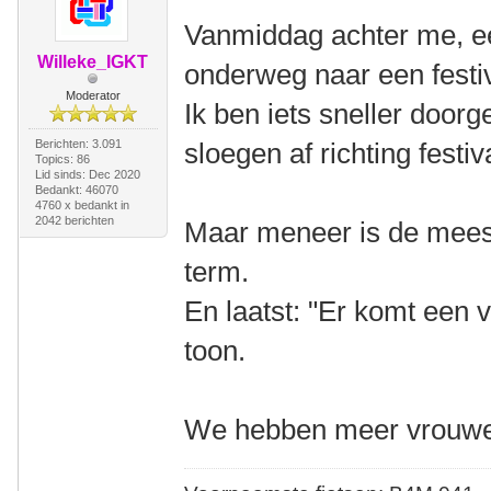
Vanmiddag achter me, een
Willeke_IGKT
onderweg naar een festi
Moderator
Ik ben iets sneller doorg
Berichten: 3.091
sloegen af richting festiv
Topics: 86
Lid sinds: Dec 2020
Bedankt: 46070
4760 x bedankt in
2042 berichten
Maar meneer is de mee
term.
En laatst: "Er komt een 
toon.
We hebben meer vrouwen