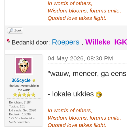
In words of others,
Wisdom blooms, forums unite,
Quoted love takes flight.
Zoek
Roepers
,
Willeke_IG
Bedankt door:
04-May-2026, 08:30 PM
"wauw, meneer, ga eens 
365cycle
the best velomobile in
the world
- lokale ukkies
Berichten: 7.184
Topics: 131
In words of others,
Lid sinds: Sep 2020
Bedankt: 15599
Wisdom blooms, forums unite,
12277 x bedankt in
5765 berichten
Quoted love takes flight.