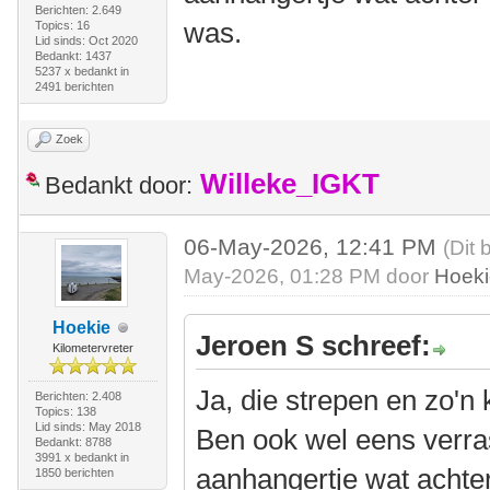
Berichten: 2.649
was.
Topics: 16
Lid sinds: Oct 2020
Bedankt: 1437
5237 x bedankt in
2491 berichten
Zoek
Willeke_IGKT
Bedankt door:
06-May-2026, 12:41 PM
(Dit 
May-2026, 01:28 PM door
Hoek
Hoekie
Jeroen S schreef:
Kilometervreter
Ja, die strepen en zo'n
Berichten: 2.408
Topics: 138
Lid sinds: May 2018
Ben ook wel eens verra
Bedankt: 8788
3991 x bedankt in
aanhangertje wat achter
1850 berichten