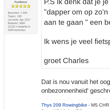
P.S Ik denk dat je j
Roeifietser
"dapper om op zo'n l
Berichten: 7.594
Topics: 190
Lid sinds: Apr 2017
aan te gaan " een be
Bedankt: 3660
11216 x bedankt in
5340 berichten
Ik wens je veel fiets
groet Charles
Dat is nou vanuit het oo
onbezonnenheid' gesch
Thys 209 Rowingbike
- M5 CHR