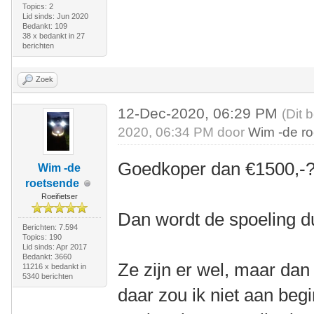
Topics: 2
Lid sinds: Jun 2020
Bedankt: 109
38 x bedankt in 27
berichten
Zoek
12-Dec-2020, 06:29 PM
(Dit 
2020, 06:34 PM door
Wim -de r
Goedkoper dan €1500,-
Wim -de
roetsende
Roeifietser
Dan wordt de spoeling d
Berichten: 7.594
Topics: 190
Lid sinds: Apr 2017
Bedankt: 3660
Ze zijn er wel, maar dan
11216 x bedankt in
5340 berichten
daar zou ik niet aan beg