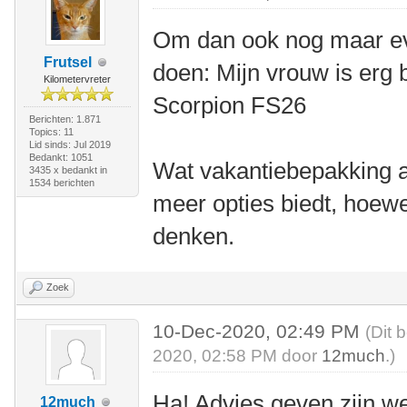
Om dan ook nog maar eve
Frutsel
doen: Mijn vrouw is erg 
Kilometervreter
Scorpion FS26
Berichten: 1.871
Topics: 11
Lid sinds: Jul 2019
Bedankt: 1051
Wat vakantiebepakking a
3435 x bedankt in
1534 berichten
meer opties biedt, hoewe
denken.
Zoek
10-Dec-2020, 02:49 PM
(Dit 
2020, 02:58 PM door
12much
.)
Ha! Advies geven zijn we
12much