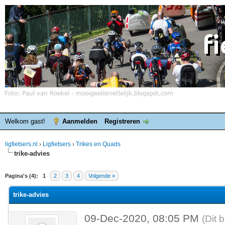
Welkom gast!
Aanmelden
Registreren
ligfietsers.nl
›
Ligfietsers
›
Trikes en Quads
trike-advies
elde waardering is 0
Pagina's (4):
1
2
3
4
Volgende »
trike-advies
09-Dec-2020, 08:05 PM
(Dit 