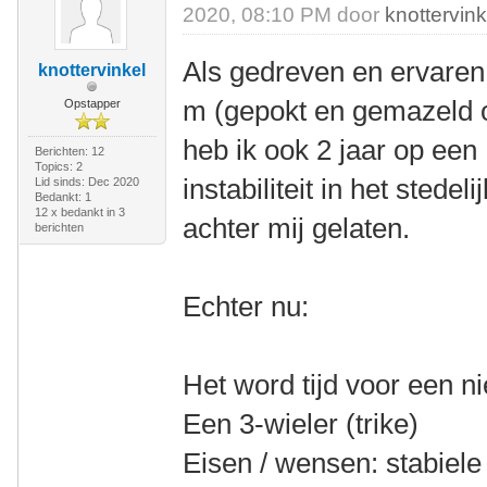
2020, 08:10 PM door
knottervink
Als gedreven en ervaren 
knottervinkel
m (gepokt en gemazeld o
Opstapper
heb ik ook 2 jaar op een
Berichten: 12
Topics: 2
instabiliteit in het stede
Lid sinds: Dec 2020
Bedankt: 1
12 x bedankt in 3
achter mij gelaten.
berichten
Echter nu:
Het word tijd voor een n
Een 3-wieler (trike)
Eisen / wensen: stabiele