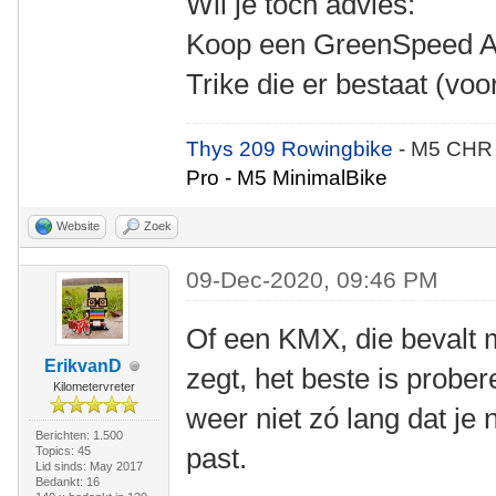
Wil je toch advies:
Koop een GreenSpeed Aer
Trike die er bestaat (vo
Thys 209 Rowingbike
- M5 CHR
Pro - M5 MinimalBike
Website
Zoek
09-Dec-2020, 09:46 PM
Of een KMX, die bevalt 
ErikvanD
zegt, het beste is probe
Kilometervreter
weer niet zó lang dat je 
Berichten: 1.500
past.
Topics: 45
Lid sinds: May 2017
Bedankt: 16