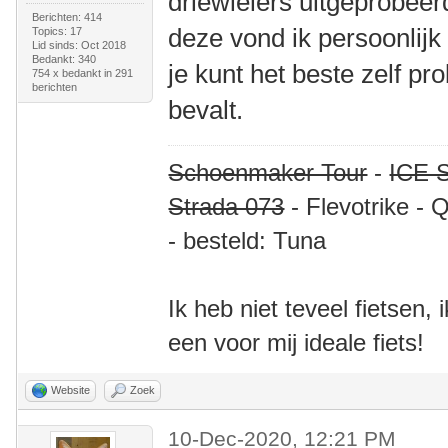
driewielers uitgeprobeer
Berichten: 414
deze vond ik persoonlijk
Topics: 17
Lid sinds: Oct 2018
Bedankt: 340
je kunt het beste zelf p
754 x bedankt in 291
berichten
bevalt.
Schoenmaker Tour
-
ICE S
Strada 073
- Flevotrike - 
- besteld: Tuna
Ik heb niet teveel fietsen,
een voor mij ideale fiets!
Website
Zoek
10-Dec-2020, 12:21 PM