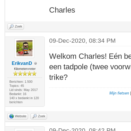
Charles
Zoek
09-Dec-2020, 08:34 PM
Welkom Charles! Eén bela
ErikvanD
een tadpole (twee voorwi
Kilometervreter
trike?
Berichten: 1.500
Topics: 45
Lid sinds: May 2017
Mijn fietsen
Bedankt: 16
140 x bedankt in 120
berichten
Website
Zoek
09-Dec-2020, 08:42 PM