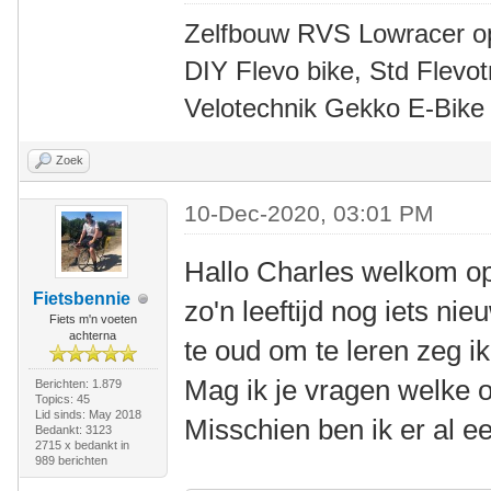
Zelfbouw RVS Lowracer o
DIY Flevo bike, Std Flev
Velotechnik Gekko E-Bike
Zoek
10-Dec-2020, 03:01 PM
Hallo Charles welkom o
Fietsbennie
zo'n leeftijd nog iets ni
Fiets m'n voeten
achterna
te oud om te leren zeg ik
Mag ik je vragen welke o
Berichten: 1.879
Topics: 45
Lid sinds: May 2018
Misschien ben ik er al e
Bedankt: 3123
2715 x bedankt in
989 berichten