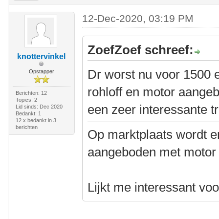
12-Dec-2020, 03:19 PM
ZoefZoef schreef:
knottervinkel
Dr worst nu voor 1500 
Opstapper
rohloff en motor aangeb
Berichten: 12
Topics: 2
een zeer interessante tr
Lid sinds: Dec 2020
Bedankt: 1
12 x bedankt in 3
berichten
Op marktplaats wordt er
aangeboden met motor e
Lijkt me interessant vo