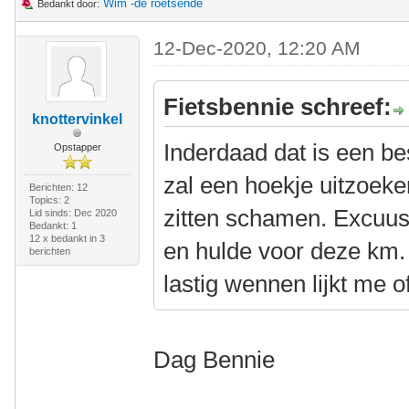
Wim -de roetsende
Bedankt door:
12-Dec-2020, 12:20 AM
Fietsbennie schreef:
knottervinkel
Inderdaad dat is een bes
Opstapper
zal een hoekje uitzoek
Berichten: 12
Topics: 2
zitten schamen. Excuu
Lid sinds: Dec 2020
Bedankt: 1
12 x bedankt in 3
en hulde voor deze km. 
berichten
lastig wennen lijkt me o
Dag Bennie