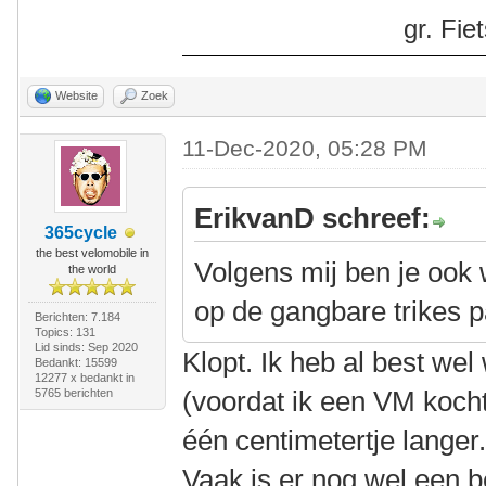
gr. Fi
Website
Zoek
11-Dec-2020, 05:28 PM
ErikvanD schreef:
365cycle
the best velomobile in
Volgens mij ben je ook w
the world
op de gangbare trikes p
Berichten: 7.184
Topics: 131
Lid sinds: Sep 2020
Klopt. Ik heb al best wel
Bedankt: 15599
12277 x bedankt in
(voordat ik een VM koch
5765 berichten
één centimetertje langer
Vaak is er nog wel een b