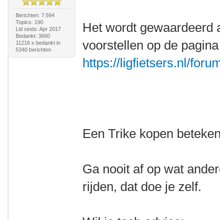
Berichten: 7.594
Topics: 190
Het wordt gewaardeerd a
Lid sinds: Apr 2017
Bedankt: 3660
voorstellen op de pagina
11216 x bedankt in
5340 berichten
https://ligfietsers.nl/for
Een Trike kopen betekent
Ga nooit af op wat ander
rijden, dat doe je zelf.