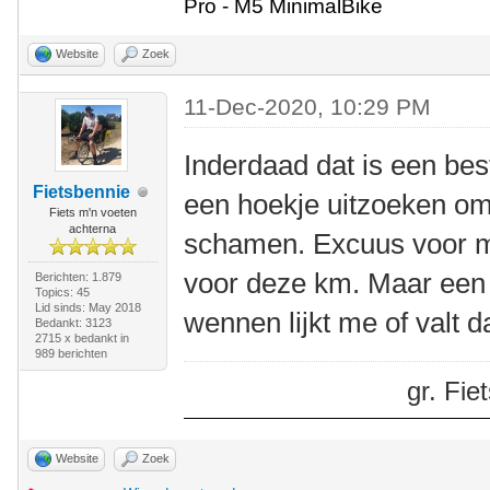
Pro - M5 MinimalBike
Website
Zoek
11-Dec-2020, 10:29 PM
Inderdaad dat is een best
Fietsbennie
een hoekje uitzoeken om 
Fiets m'n voeten
achterna
schamen. Excuus voor m
voor deze km. Maar een t
Berichten: 1.879
Topics: 45
Lid sinds: May 2018
wennen lijkt me of valt 
Bedankt: 3123
2715 x bedankt in
989 berichten
gr. Fi
Website
Zoek