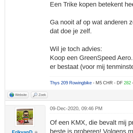
Een Trike kopen betekent hee
Ga nooit af op wat anderen ze
dat doe je zelf.
Wil je toch advies:
Koop een GreenSpeed Aero. De
er bestaat (voor mij tenmins
Thys 209 Rowingbike
- M5 CHR - DF
282
Website
Zoek
09-Dec-2020, 09:46 PM
Of een KMX, die bevalt mij 
beste is proberen! Volgens mi
ErikvanD