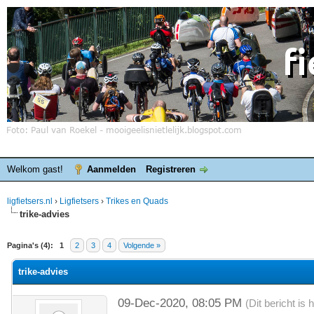
Welkom gast!
Aanmelden
Registreren
ligfietsers.nl
›
Ligfietsers
›
Trikes en Quads
trike-advies
elde waardering is 0
Pagina's (4):
1
2
3
4
Volgende »
trike-advies
09-Dec-2020, 08:05 PM
(Dit bericht i