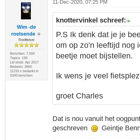
11-Dec-2020, 07:25 PM
knottervinkel schreef:
Wim -de
P.S Ik denk dat je je be
roetsende
Roeifietser
om op zo'n leeftijd nog 
Berichten: 7.594
beetje moet bijstellen.
Topics: 190
Lid sinds: Apr 2017
Bedankt: 3660
11216 x bedankt in
Ik wens je veel fietsplez
5340 berichten
groet Charles
Dat is nou vanuit het oogpun
geschreven
Geintje Ben