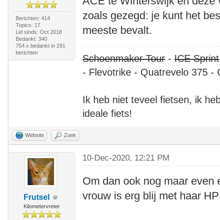
ACE te Winterswijk en deze v
zoals gezegd: je kunt het bes
Berichten: 414
Topics: 17
meeste bevalt.
Lid sinds: Oct 2018
Bedankt: 340
754 x bedankt in 291
berichten
Schoenmaker Tour
-
ICE Sprint
- Flevotrike - Quatrevelo 375 - 
Ik heb niet teveel fietsen, ik h
ideale fiets!
Website
Zoek
10-Dec-2020, 12:21 PM
Om dan ook nog maar even een
vrouw is erg blij met haar H
Frutsel
Kilometervreter