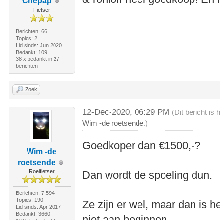
Chepap
Fietser
Berichten: 66
Topics: 2
Lid sinds: Jun 2020
Bedankt: 109
38 x bedankt in 27
berichten
Zoek
12-Dec-2020, 06:29 PM
(Dit bericht i
Wim -de roetsende
.)
Goedkoper dan €1500,-?
Wim -de
roetsende
Roeifietser
Dan wordt de spoeling dun.
Berichten: 7.594
Topics: 190
Ze zijn er wel, maar dan is 
Lid sinds: Apr 2017
Bedankt: 3660
niet aan beginnen.