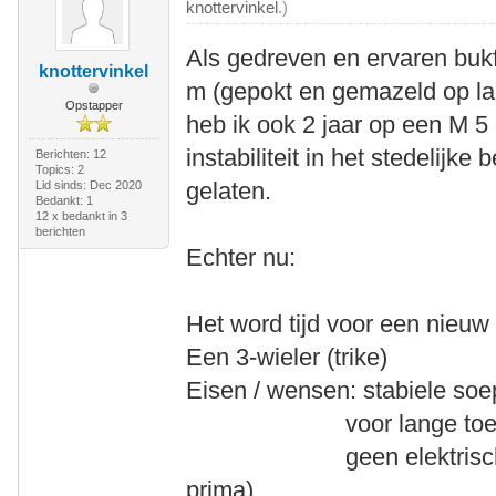
knottervinkel
.)
Als gedreven en ervaren bukfi
knottervinkel
m (gepokt en gemazeld op la
Opstapper
heb ik ook 2 jaar op een M 5
instabiliteit in het stedelijke
Berichten: 12
Topics: 2
gelaten.
Lid sinds: Dec 2020
Bedankt: 1
12 x bedankt in 3
berichten
Echter nu:
Het word tijd voor een nieuw 
Een 3-wieler (trike)
Eisen / wensen: stabiele soep
voor lange toertoch
geen elektrische aandr
prima)