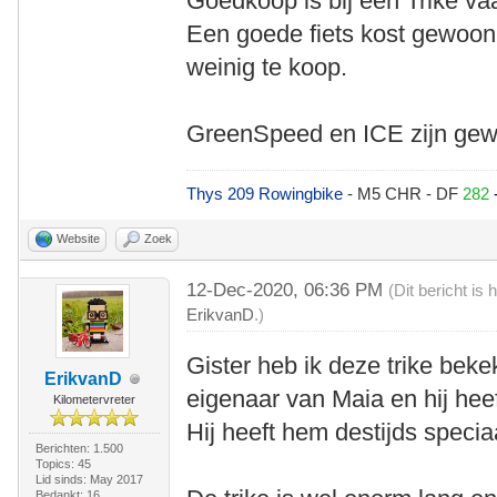
Goedkoop is bij een Trike v
Een goede fiets kost gewoon
weinig te koop.
GreenSpeed en ICE zijn gew
Thys 209 Rowingbike
- M5 CHR - DF
282
Website
Zoek
12-Dec-2020, 06:36 PM
(Dit bericht i
ErikvanD
.)
Gister heb ik deze trike beke
ErikvanD
eigenaar van Maia en hij hee
Kilometervreter
Hij heeft hem destijds specia
Berichten: 1.500
Topics: 45
Lid sinds: May 2017
Bedankt: 16