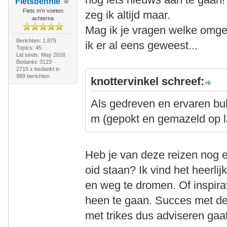
Fietsbennie
Fiets m'n voeten
zeg ik altijd maar.
achterna
Mag ik je vragen welke omgev
Berichten: 1.879
ik er al eens geweest...
Topics: 45
Lid sinds: May 2018
Bedankt: 3123
2715 x bedankt in
989 berichten
knottervinkel schreef:
Als gedreven en ervaren bukf
m (gepokt en gemazeld op l
Heb je van deze reizen nog er
oid staan? Ik vind het heerli
en weg te dromen. Of inspir
heen te gaan. Succes met de
met trikes dus adviseren gaa