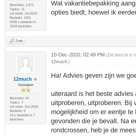
Wat vakantiebepakking aang
Berichten: 1.871
Topics: 11
opties biedt, hoewel ik eerde
Lid sinds: Jul 2019
Bedankt: 1051
3435 x bedankt in
1534 berichten
Zoek
10-Dec-2020, 02:49 PM
(Dit bericht i
12much
.)
Ha! Advies geven zijn we goe
12much
Opstapper
uiteraard is het beste advies
Berichten: 41
uitproberen, uitproberen. Bij
Topics: 7
Lid sinds: Oct 2020
mogelijkheid om er eentje te
Bedankt: 0
13 x bedankt in 7
gevonden die je bevalt. Na e
berichten
rondcrossen, heb je de mees