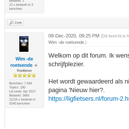
Bedankt: 1
12 x bedankt in 3
berichten
Zoek
09-Dec-2020, 09:25 PM
(Dit bericht i
Wim -de roetsende
.)
Welkom op dit forum. Ik wens 
Wim -de
schrijfplezier.
roetsende
Roeifietser
Het wordt gewaardeerd als n
Berichten: 7.594
Topics: 190
pagina 'Nieuw hier?.
Lid sinds: Apr 2017
Bedankt: 3660
https://ligfietsers.nl/forum-2.
11216 x bedankt in
5340 berichten