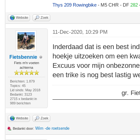
Thys 209 Rowingbike
- M5 CHR - DF
282
Website
Zoek
11-Dec-2020, 10:29 PM
Inderdaad dat is een best ind
hoekje uitzoeken om een kwar
Fietsbennie
Fiets m'n voeten
Excuus voor mijn onbezonne
achterna
een trike is nog best lastig w
Berichten: 1.879
Topics: 45
Lid sinds: May 2018
gr. F
Bedankt: 3123
2715 x bedankt in
989 berichten
Website
Zoek
Wim -de roetsende
Bedankt door: