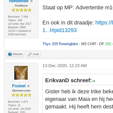
roetsende
Roeifietser
Staat op MP: Advertentie m
Berichten: 7.594
Topics: 190
En ook in dit draadje:
https:/
Lid sinds: Apr 2017
Bedankt: 3660
1...l#pid13293
11216 x bedankt in
5340 berichten
Thys 209 Rowingbike
- M5 CHR - DF
282
Website
Zoek
13-Dec-2020, 12:23 AM
ErikvanD schreef:
Frutsel
Gister heb ik deze trike bek
Kilometervreter
eigenaar van Maia en hij hee
Berichten: 1.871
gemaakt. Hij heeft hem dest
Topics: 11
Lid sinds: Jul 2019
Bedankt: 1051