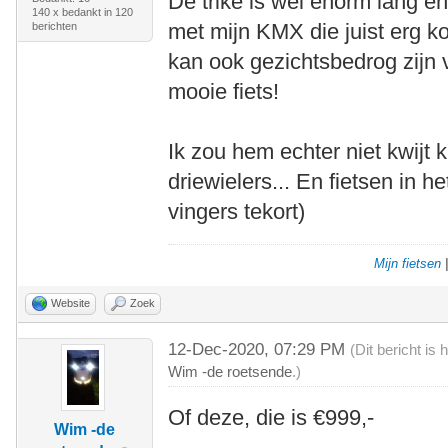
De trike is wel enorm lang e
140 x bedankt in 120
met mijn KMX die juist erg ko
berichten
kan ook gezichtsbedrog zijn 
mooie fiets!
Ik zou hem echter niet kwijt
driewielers... En fietsen in 
vingers tekort)
Mijn fietsen
Website
Zoek
12-Dec-2020, 07:29 PM
(Dit bericht i
Wim -de roetsende
.)
Of deze, die is €999,-
Wim -de