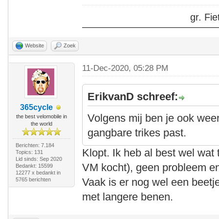
gr. F
Website
Zoek
11-Dec-2020, 05:28 PM
ErikvanD schreef:
365cycle
Volgens mij ben je ook weer 
the best velomobile in
the world
gangbare trikes past.
Berichten: 7.184
Klopt. Ik heb al best wel wat
Topics: 131
Lid sinds: Sep 2020
VM kocht), geen probleem en 
Bedankt: 15599
12277 x bedankt in
Vaak is er nog wel een beetj
5765 berichten
met langere benen.